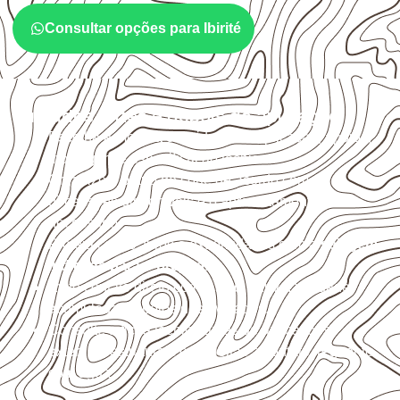
Consultar opções para Ibirité
Cuidados antes e depois da aplicação
Escolha a medida considerando aplicação, apoios,
montagem e especificação técnica.
Organize o plano de corte de acordo com as
dimensões disponíveis e o aproveitamento
necessário.
Proteja cortes, furos e extremidades com a
selagem
indicada para o projeto
.
Evite contato direto com o solo, chuva, umidade
acumulada e apoios desnivelados.
Consulte a ficha técnica antes de aplicações
externas, estruturais ou sujeitas a contato frequente
com água.