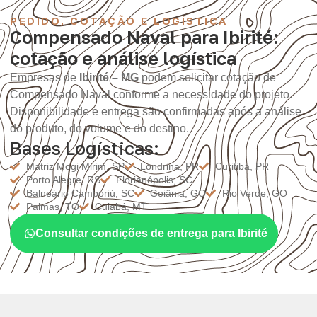
PEDIDO, COTAÇÃO E LOGÍSTICA
Compensado Naval para Ibirité:
cotação e análise logística
Empresas de
Ibirité – MG
podem solicitar cotação de
Compensado Naval conforme a necessidade do projeto.
Disponibilidade e entrega são confirmadas após a análise
do produto, do volume e do destino.
Bases Logísticas:
Matriz Mogi Mirim, SP
Londrina, PR
Curitiba, PR
Porto Alegre, RS
Florianópolis, SC
Balneário Camboriú, SC
Goiânia, GO
Rio Verde, GO
Palmas, TO
Cuiabá, MT
Consultar condições de entrega para Ibirité