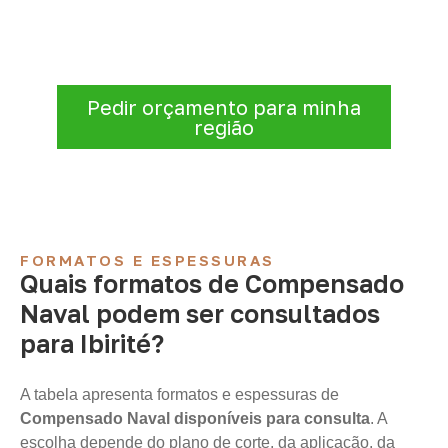
Antes de fechar a compra, confirme se a
espessura, o formato e a aplicação
estão alinhados à necessidade. Envie as
informações para receber uma cotação.
Pedir orçamento para minha
região
FORMATOS E ESPESSURAS
Quais formatos de Compensado
Naval podem ser consultados
para Ibirité?
A tabela apresenta formatos e espessuras de
Compensado Naval disponíveis para consulta
. A
escolha depende do plano de corte, da aplicação, da