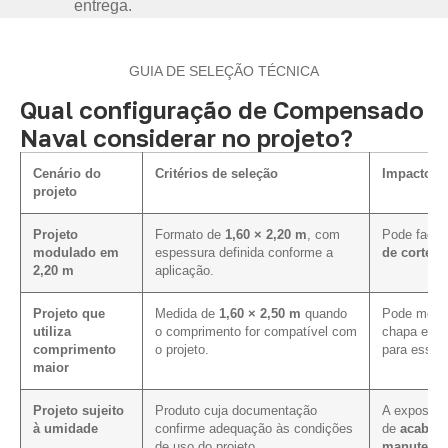
entrega.
GUIA DE SELEÇÃO TÉCNICA
Qual configuração de Compensado
Naval considerar no projeto?
Cenário do
Critérios de seleção
Impacto na
projeto
Projeto
Formato de
1,60 × 2,20 m
, com
Pode facili
modulado em
espessura definida conforme a
de corte e
2,20 m
aplicação.
Projeto que
Medida de
1,60 × 2,50 m
quando
Pode melho
utiliza
o comprimento for compatível com
chapa em p
comprimento
o projeto.
para essa 
maior
Projeto sujeito
Produto cuja documentação
A exposiçã
à umidade
confirme adequação às condições
de
acabam
de uso do projeto.
manutenç