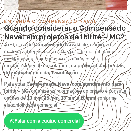
ENTENDA O COMPENSADO NAVAL
Quando considerar o Compensado
Naval em projetos de Ibirité – MG?
A estrutura do
Compensado Naval
utiliza lâminas de
madeira sobrepostas e coladas para formar um painel
multilaminado. A adequação a ambientes sujeitos à
umidade depende da
colagem, da proteção das bordas,
do acabamento e da manutenção
.
Para cotar
Compensado Naval com atendimento para
Ibirité – MG
, organize as informações do projeto e consulte
opções de
10 mm, 15 mm, 18 mm e 20 mm
, conforme
disponibilidade comercial.
Falar com a equipe comercial