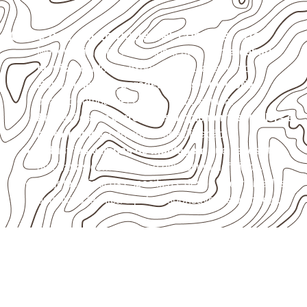
Onde o produto pode ser considerado
Móveis, divisórias e componentes de
marcenaria
técnica
, conforme exposição e acabamento.
Revestimentos, paredes, pisos e divisórias
,
quando compatíveis com a ficha técnica.
Aplicações em
carrocerias, implementos, trailers e
motorhomes
, conforme especificação.
Indústrias e linhas de montagem
que necessitam
de chapas com formato e espessura definidos.
Projetos náuticos específicos, desde que validados
pela ficha técnica e pelo responsável pelo projeto.
Solicite Compensado Naval
conforme sua aplicação