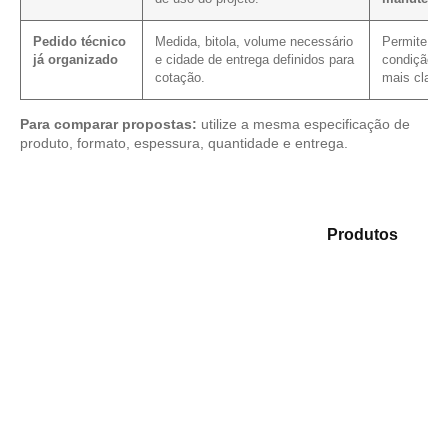
Pedido técnico
Medida, bitola, volume necessário
Permite ver
já organizado
e cidade de entrega definidos para
condição c
cotação.
mais clarez
Para comparar propostas:
utilize a mesma especificação de
produto, formato, espessura, quantidade e entrega.
Compare as opções em nosso mix de
Produtos
e
selecione o material mais adequado para sua
aplicação.
Compensado Plastificado
Plastificado 2 Processos
Compensado Plywood
Madeirite Resinado Fenólico
Madeirite Resinado Cola Branca
OSB Tapume
OSB Home Plus
OSB Induplac