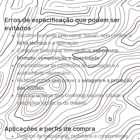
Erros de especificação que podem ser
evitados
Escolher somente pelo nome “naval”, sem conferir a
ficha técnica
e a aplicação.
Comparar propostas sem verificar
espessura,
formato, composição e quantidade
.
Desconsiderar as condições de exposição e o
acabamento necessário.
Realizar cortes sem prever a
selagem e a proteção
das bordas
.
Solicitar entrega sem confirmar volume, cidade e
condições logísticas do destino.
Aplicações e perfis de compra
Projetos de marcenaria, mobiliário e componentes