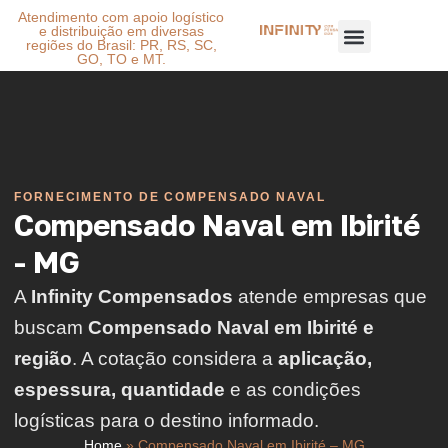
Atendimento com apoio logístico
e distribuição em diversas
regiões do Brasil: PR, RS, SC,
GO, TO e MT.
FORNECIMENTO DE COMPENSADO NAVAL
Compensado Naval em Ibirité
- MG
A
Infinity Compensados
atende empresas que
buscam
Compensado Naval em Ibirité e
região
. A cotação considera a
aplicação,
espessura, quantidade
e as condições
logísticas para o destino informado.
Home
»
Compensado Naval em Ibirité – MG