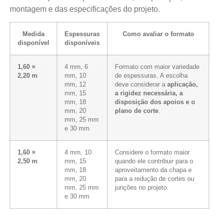
montagem e das especificações do projeto.
Medida
Espessuras
Como avaliar o formato
disponível
disponíveis
1,60 ×
4 mm, 6
Formato com maior variedade
2,20 m
mm, 10
de espessuras. A escolha
mm, 12
deve considerar a
aplicação,
mm, 15
a rigidez necessária, a
mm, 18
disposição dos apoios e o
mm, 20
plano de corte
.
mm, 25 mm
e 30 mm
1,60 ×
4 mm, 10
Considere o formato maior
2,50 m
mm, 15
quando ele contribuir para o
mm, 18
aproveitamento da chapa e
mm, 20
para a redução de cortes ou
mm, 25 mm
junções no projeto.
e 30 mm