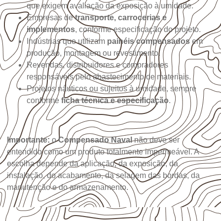
que exigem avaliação da exposição à umidade.
Empresas de
transporte, carrocerias e
implementos
, conforme especificação do projeto.
Indústrias que utilizam
painéis compensados
em
produção, montagem ou revestimento.
Revendas, distribuidores e compradores
responsáveis pelo abastecimento de materiais.
Projetos náuticos ou sujeitos à umidade, sempre
conforme
ficha técnica e especificação
.
Importante:
o
Compensado Naval
não deve ser
entendido como um produto totalmente impermeável. A
escolha depende da aplicação, da exposição, da
instalação, do acabamento, da selagem das bordas, da
manutenção e do armazenamento.