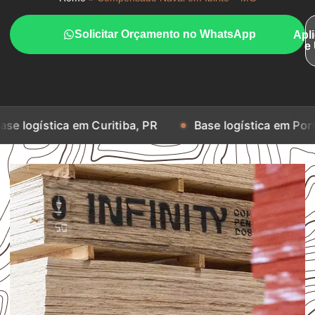
Solicitar Orçamento no WhatsApp
Apl
e
a em Curitiba, PR
Base logística em Porto Alegre, R