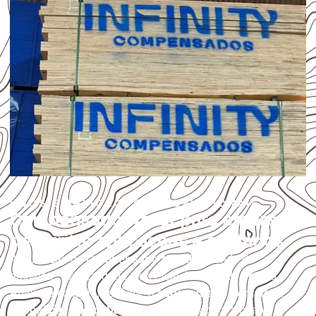
USOS E APLICAÇÕES PROFISSIONAIS
Compensado Naval para empresas
de Ibirité: aplicações e cuidados
A utilização do
Compensado Naval
depende do
ambiente, da finalidade e da especificação do projeto.
Antes da cotação, verifique a
espessura, o formato, a
exposição e o acabamento
previstos para a chapa.