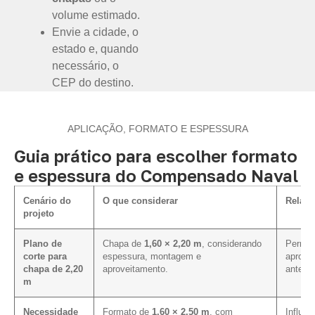
volume estimado.
Envie a cidade, o
estado e, quando
necessário, o
CEP do destino.
APLICAÇÃO, FORMATO E ESPESSURA
Guia prático para escolher formato
e espessura do Compensado Naval
Cenário do
O que considerar
Relaçã
projeto
Plano de
Chapa de
1,60 × 2,20 m
, considerando
Permite
corte para
espessura, montagem e
aprove
chapa de 2,20
aproveitamento.
antes 
m
Necessidade
Formato de
1,60 × 2,50 m
, com
Influen