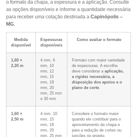
o formato da chapa, a espessura e a aplicação. Consulte
as opções disponíveis e informe a quantidade necessária
para receber uma cotação destinada a
Capinópolis –
MG
.
Medida
Espessuras
Como avaliar o formato
disponível
disponíveis
1,60 ×
4 mm, 6
Formato com maior variedade
2,20 m
mm, 10
de espessuras. A escolha
mm, 12
deve considerar a
aplicação,
mm, 15
a rigidez necessária, a
mm, 18
disposição dos apoios e o
mm, 20
plano de corte
.
mm, 25 mm
e 30 mm
1,60 ×
4 mm, 10
Considere o formato maior
2,50 m
mm, 15
quando ele contribuir para o
mm, 18
aproveitamento da chapa e
mm, 20
para a redução de cortes ou
mm, 25 mm
junções no projeto.