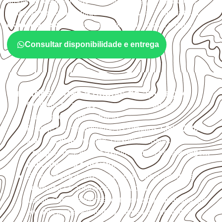
ambiente, da finalidade e da especificação do projeto.
Antes da cotação, verifique a
espessura, o formato, a
exposição e o acabamento
previstos para a chapa.
Consultar disponibilidade e entrega
Cuidados antes e depois da aplicação
Confirme se a
espessura e o formato
são
compatíveis com o projeto.
Planeje o corte conforme os formatos
1,60 × 2,20 m e
1,60 × 2,50 m
, sujeitos à disponibilidade.
Proteja cortes, furos e extremidades com a
selagem
indicada para o projeto
.
Evite contato direto com o solo, chuva, umidade
acumulada e apoios desnivelados.
Valide com o responsável técnico qualquer uso que
envolva carga, exposição intensa ou requisitos