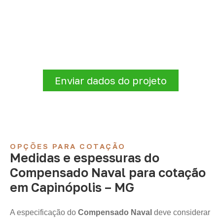
Compensado Naval
A Infinity atende empresas que precisam de
Compensado Naval para marcenaria,
indústria, transporte e revestimentos
.
Disponibilidade, prazo e entrega são
confirmados após a análise da solicitação.
Enviar dados do projeto
OPÇÕES PARA COTAÇÃO
Medidas e espessuras do
Compensado Naval para cotação
em Capinópolis – MG
A especificação do
Compensado Naval
deve considerar