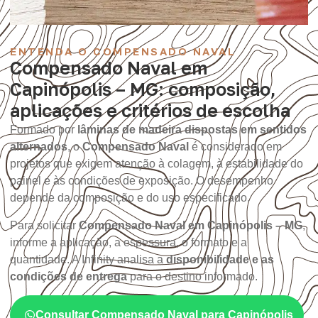
ENTENDA O COMPENSADO NAVAL
Compensado Naval em
Capinópolis – MG: composição,
aplicações e critérios de escolha
Formado por
lâminas de madeira dispostas em sentidos
alternados
, o
Compensado Naval
é considerado em
projetos que exigem atenção à colagem, à estabilidade do
painel e às condições de exposição. O desempenho
depende da composição e do uso especificado.
Para solicitar
Compensado Naval em Capinópolis – MG
,
informe a aplicação, a espessura, o formato e a
quantidade. A Infinity analisa a
disponibilidade e as
condições de entrega
para o destino informado.
Consultar Compensado Naval para Capinópolis