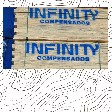
ESCOLHA CONFORME A APLICAÇÃO
Quais aplicações podem utilizar
Compensado Naval em
Capinópolis – MG?
A utilização do
Compensado Naval
depende do