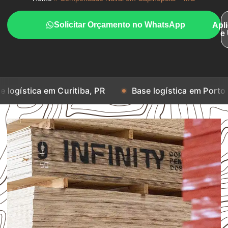
Solicitar Orçamento no WhatsApp
Apl
e
 em Curitiba, PR
Base logística em Porto Alegre, RS