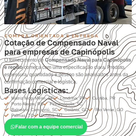
COMPRA ORIENTADA E ENTREGA
Cotação de Compensado Naval
para empresas de Capinópolis
O fornecimento de
Compensado Naval para Capinópolis
e região
começa com uma especificação clara. Produto,
espessura, quantidade e destino são analisados antes da
confirmação comercial e logística.
Bases Logísticas:
Matriz Mogi Mirim, SP
Londrina, PR
Curitiba, PR
Porto Alegre, RS
Florianópolis, SC
Balneário Camboriú, SC
Goiânia, GO
Rio Verde, GO
Palmas, TO
Cuiabá, MT
Falar com a equipe comercial