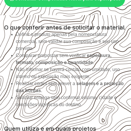
O que conferir antes de solicitar o material
Definir o produto apenas pela nomenclatura
comercial, sem validar sua composição e seu uso
previsto.
Comparar propostas sem verificar
espessura,
formato, composição e quantidade
.
Não informar se haverá contato com umidade, uso
interno ou exposição mais exigente.
Realizar cortes sem prever a
selagem e a proteção
das bordas
.
Solicitar entrega sem confirmar volume, cidade e
condições logísticas do destino.
Quem utiliza e em quais projetos