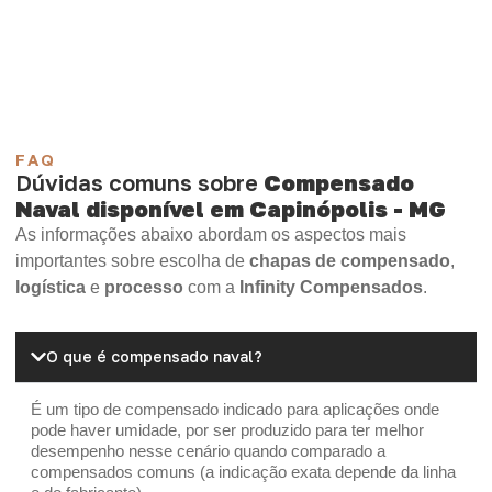
Compensado Plywood
Madeirite Resinado Fenólico
Madeirite Resinado Cola Branca
OSB Tapume
OSB Home Plus
OSB Induplac
FAQ
Dúvidas comuns sobre
Compensado
Naval disponível em Capinópolis - MG
As informações abaixo abordam os aspectos mais
importantes sobre escolha de
chapas de compensado
,
logística
e
processo
com a
Infinity Compensados
.
O que é compensado naval?
É um tipo de compensado indicado para aplicações onde
pode haver umidade, por ser produzido para ter melhor
desempenho nesse cenário quando comparado a
compensados comuns (a indicação exata depende da linha