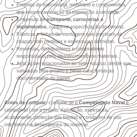
Projetos de marcenaria, mobiliário e componentes
que exigem avaliação da exposição à umidade.
Empresas de
transporte, carrocerias e
implementos
, conforme especificação do projeto.
Fábricas e linhas de montagem que precisam de
chapas com medidas e espessuras definidas.
Revendas, distribuidores e compradores
responsáveis pelo abastecimento de materiais.
Aplicações relacionadas ao setor náutico, desde que
validadas pelo projeto e pelas características
documentadas do painel.
Antes de comprar:
confirme se o
Compensado Naval
é
compatível com o projeto. Aplicação, espessura,
acabamento, proteção das bordas e condições de uso
interferem no desempenho do material.