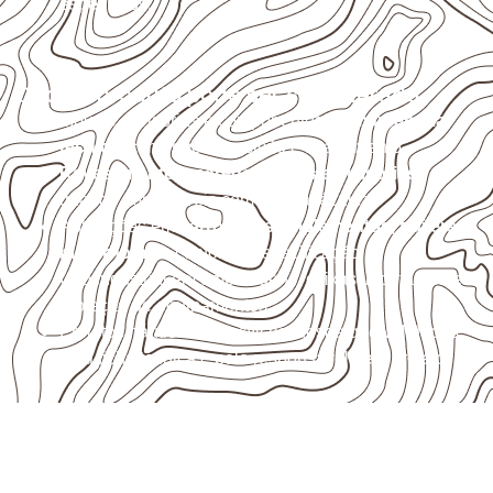
específicos.
Onde o produto pode ser considerado
Móveis, divisórias e componentes de
marcenaria
técnica
, conforme exposição e acabamento.
Revestimentos, paredes, pisos e divisórias
,
quando compatíveis com a ficha técnica.
Aplicações em
carrocerias, implementos, trailers e
motorhomes
, conforme especificação.
Uso industrial em embalagens, caixas, montagem e
proteção de equipamentos.
Projetos náuticos específicos, desde que validados
pela ficha técnica e pelo responsável pelo projeto.
Organize sua cotação de