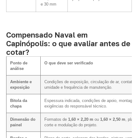
e 30 mm
Compensado Naval em
Capinópolis: o que avaliar antes de
cotar?
Ponto de
O que deve ser verificado
análise
Ambiente e
Condições de exposição, circulação de ar, contato 
exposição
umidade e frequência de manutenção.
Bitola da
Espessura indicada, condições de apoio, montagem
chapa
exigências do responsável técnico.
Dimensão do
Formatos de
1,60 × 2,20 m
ou
1,60 × 2,50 m
, plano
painel
corte e modulação do projeto.