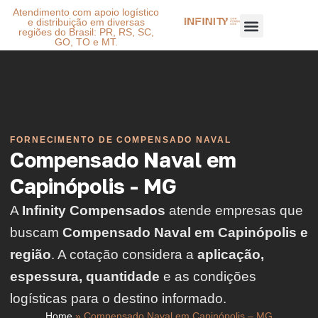
Atendimento com apoio logístico
e distribuição em diversas
regiões do Brasil: PR, RS, SC,
GO, TO e MT.
FORNECIMENTO DE COMPENSADO NAVAL
Compensado Naval em
Capinópolis - MG
A
Infinity Compensados
atende empresas que
buscam
Compensado Naval em Capinópolis e
região
. A cotação considera a
aplicação,
espessura, quantidade
e as condições
logísticas para o destino informado.
Home
»
Compensado Naval em Capinópolis – MG