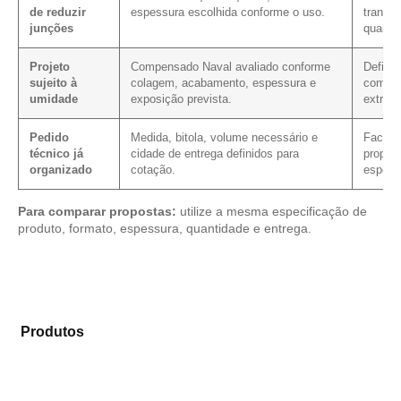
de reduzir
espessura escolhida conforme o uso.
transpo
junções
quanti
Projeto
Compensado Naval avaliado conforme
Define
sujeito à
colagem, acabamento, espessura e
com fac
umidade
exposição prevista.
extrem
Pedido
Medida, bitola, volume necessário e
Facili
técnico já
cidade de entrega definidos para
propos
organizado
cotação.
especi
Para comparar propostas:
utilize a mesma especificação de
produto, formato, espessura, quantidade e entrega.
Compare as alternativas em nosso catálogo de
Produtos
e selecione o tipo de chapa mais adequado
para sua necessidade.
Compensado Plastificado
Plastificado 2 Processos