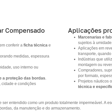
ar Compensado
Aplicações pro
Marcenarias e fab
sujeitos à umidade
em conferir a
ficha técnica
e
Aplicações em reve
transporte, quando
gnorando medidas, espessura
Indústrias que util
montagem ou reves
idade, uso interno ou
Compradores, supr
por formato, espes
e a proteção das bordas
.
Projetos náuticos 
, cidade e condições
técnica e especif
 ser entendido como um produto totalmente impermeável. A es
 bordas, da manutenção e do armazenamento.