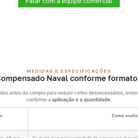
Falar com a equipe comercial
MEDIDAS E ESPECIFICAÇÕES
Compensado Naval conforme formato 
idos antes da compra para reduzir cortes desnecessários, emen
conforme a
aplicação e a quantidade
.
is
Como avalia
mm, 18 mm,
Formato com maior variedade de espessuras. A esco