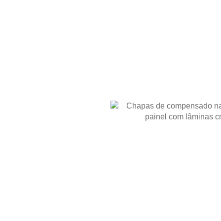
RODUTO
 do
l em
?
 Naval
é utilizado quando o