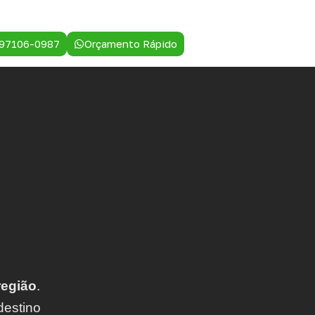
 97106-0987
Orçamento Rápido
região
.
destino