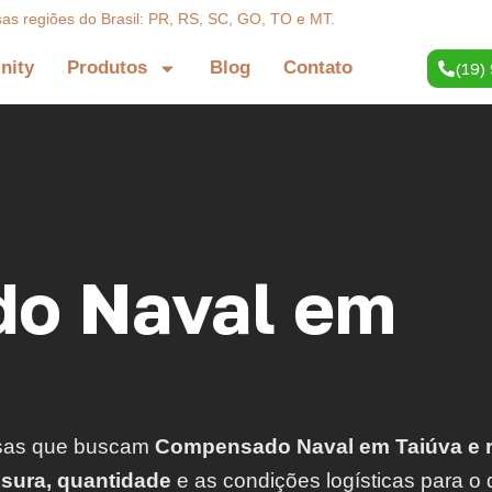
sas regiões do Brasil: PR, RS, SC, GO, TO e MT.
inity
Produtos
Blog
Contato
(19)
o Naval em
sas que buscam
Compensado Naval em Taiúva e 
ssura, quantidade
e as condições logísticas para o 