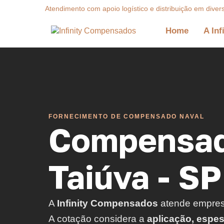
Atendimento com apoio logístico e distribuição em diver
Home
A Inf
FORNECIMENTO DE COMPENSADO NAVAL
Compensad
Taiúva - SP
A
Infinity Compensados
atende empre
A cotação considera a
aplicação, espe