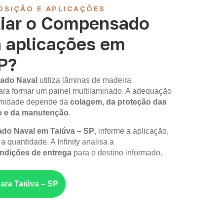
OSIÇÃO E APLICAÇÕES
iar o Compensado
a aplicações em
P?
ado Naval
utiliza lâminas de madeira
ara formar um painel multilaminado. A adequação
 umidade depende da
colagem, da proteção das
o e da manutenção
.
o Naval em Taiúva – SP
, informe a aplicação,
a quantidade. A Infinity analisa a
ondições de entrega
para o destino informado.
para Taiúva – SP