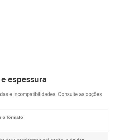
e espessura
das e incompatibilidades. Consulte as opções
r o formato
lha deve considerar a
aplicação, a rigidez