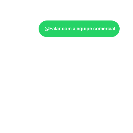
projeto exige atenção à
colagem, à exposiç
estabilidade dimensional
. A adequação dev
ficha técnica e as condições de uso.
Falar com a equipe comercial
Usos profissionais do Co
Móveis, divisórias e componentes de
m
exposição e acabamento.
Revestimentos internos, painéis e divis
profissionais.