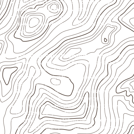
Armazene as chapas em local
coberto, seco,
ventilado e com apoio nivelado
.
Valide com o responsável técnico qualquer uso que
envolva carga, exposição intensa ou requisitos
específicos.
Usos profissionais do Compensado Naval
Marcenaria e fabricação de móveis
destinados a
ambientes sujeitos à umidade.
Revestimentos internos, painéis e divisórias para
projetos profissionais.
Projetos de transporte que utilizam chapas em
revestimentos e componentes internos.
Uso industrial em embalagens, caixas, montagem e
proteção de equipamentos.
Projetos náuticos específicos, desde que validados
pela ficha técnica e pelo responsável pelo projeto.