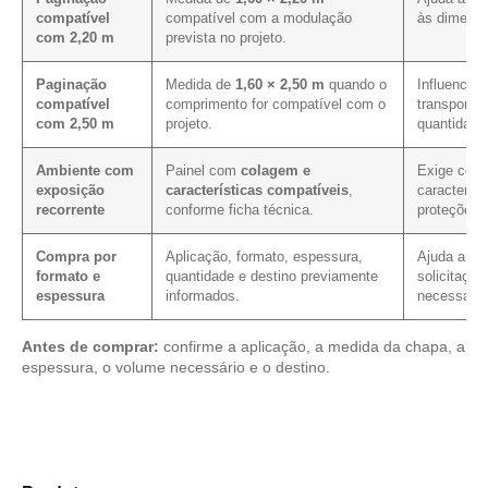
compatível
compatível com a modulação
às dimensõ
com 2,20 m
prevista no projeto.
Paginação
Medida de
1,60 × 2,50 m
quando o
Influencia 
compatível
comprimento for compatível com o
transporte
com 2,50 m
projeto.
quantidade
Ambiente com
Painel com
colagem e
Exige conf
exposição
características compatíveis
,
característ
recorrente
conforme ficha técnica.
proteções 
Compra por
Aplicação, formato, espessura,
Ajuda a red
formato e
quantidade e destino previamente
solicitação
espessura
informados.
necessário
Antes de comprar:
confirme a aplicação, a medida da chapa, a
espessura, o volume necessário e o destino.
Compare os modelos disponíveis em nosso mix de