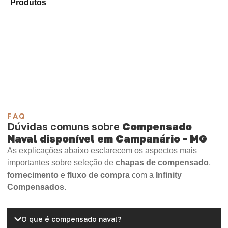
Produtos
e selecione o tipo de chapa mais compatível
para sua aplicação.
Compensado Plastificado
Plastificado 2 Processos
Compensado Plywood
Madeirite Resinado Fenólico
Madeirite Resinado Cola Branca
OSB Tapume
OSB Home Plus
OSB Induplac
FAQ
Dúvidas comuns sobre
Compensado
Naval disponível em Campanário - MG
As explicações abaixo esclarecem os aspectos mais
importantes sobre seleção de
chapas de compensado
,
fornecimento
e
fluxo de compra
com a
Infinity
Compensados
.
O que é compensado naval?