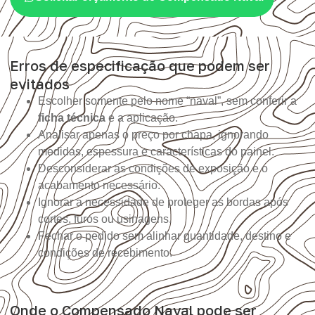
Erros de especificação que podem ser
evitados
Escolher somente pelo nome “naval”, sem conferir a
ficha técnica
e a aplicação.
Analisar apenas o preço por chapa, ignorando
medidas, espessura e características do painel.
Desconsiderar as condições de exposição e o
acabamento necessário.
Ignorar a necessidade de proteger as bordas após
cortes, furos ou usinagens.
Fechar o pedido sem alinhar quantidade, destino e
condições de recebimento.
Onde o Compensado Naval pode ser