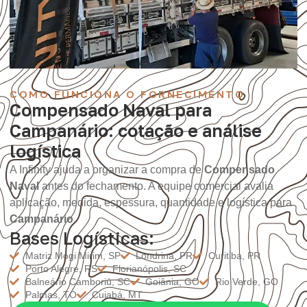
COMO FUNCIONA O FORNECIMENTO
Compensado Naval para
Campanário: cotação e análise
logística
A Infinity ajuda a organizar a compra de
Compensado
Naval
antes do fechamento. A equipe comercial avalia
aplicação, medida, espessura, quantidade e logística para
Campanário
.
Bases Logísticas:
Matriz Mogi Mirim, SP
Londrina, PR
Curitiba, PR
Porto Alegre, RS
Florianópolis, SC
Balneário Camboriú, SC
Goiânia, GO
Rio Verde, GO
Palmas, TO
Cuiabá, MT