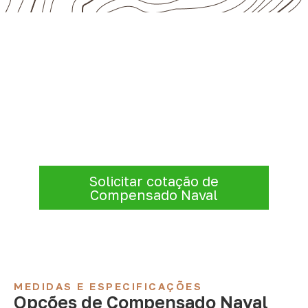
Consulte Compensado Naval
para Campanário – MG
Consulte opções de
Compensado Naval
conforme a finalidade do projeto. Nossa
equipe comercial ajuda a organizar medidas,
volume e condições de atendimento para
sua região.
Solicitar cotação de
Compensado Naval
MEDIDAS E ESPECIFICAÇÕES
Opções de Compensado Naval