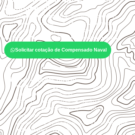
Campanário?
O
Compensado Naval
atende diferentes aplicações
profissionais, desde que suas características sejam
compatíveis com o projeto. A Infinity orienta a compra
conforme
aplicação, medida, quantidade e destino
.
Solicitar cotação de Compensado Naval
Critérios técnicos de uso
Confirme se a
espessura e o formato
são
compatíveis com o projeto.
Organize o plano de corte de acordo com as
dimensões disponíveis e o aproveitamento
necessário.
Proteja cortes, furos e extremidades com a
selagem
indicada para o projeto
.