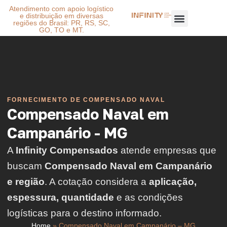
Atendimento com apoio logístico
e distribuição em diversas
regiões do Brasil: PR, RS, SC,
GO, TO e MT.
FORNECIMENTO DE COMPENSADO NAVAL
Compensado Naval em
Campanário - MG
A
Infinity Compensados
atende empresas que
buscam
Compensado Naval em Campanário
e região
. A cotação considera a
aplicação,
espessura, quantidade
e as condições
logísticas para o destino informado.
Home
»
Compensado Naval em Campanário – MG