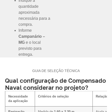
Indique a
quantidade
aproximada
necessária para a
compra.
Informe
Campanário –
MG
e o local
previsto para
entrega.
GUIA DE SELEÇÃO TÉCNICA
Qual configuração de Compensado
Naval considerar no projeto?
Necessidade
Critérios de seleção
Relação c
da aplicação
Paginação
Medida de
1,60 × 2,20 m
Ajuda a al