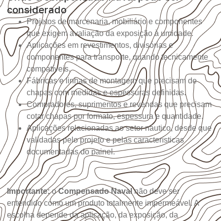
considerado
Projetos de marcenaria, mobiliário e componentes
que exigem avaliação da exposição à umidade.
Aplicações em revestimentos, divisórias e
componentes para transporte, quando tecnicamente
compatíveis.
Fábricas e linhas de montagem que precisam de
chapas com medidas e espessuras definidas.
Compradores, suprimentos e revendas que precisam
cotar chapas por formato, espessura e quantidade.
Aplicações relacionadas ao setor náutico, desde que
validadas pelo projeto e pelas características
documentadas do painel.
Importante:
o
Compensado Naval
não deve ser
entendido como um produto totalmente impermeável. A
escolha depende da aplicação, da exposição, da