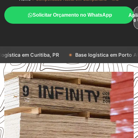
Solicitar Orçamento no WhatsApp
Apl
e
 Curitiba, PR
Base logística em Porto Alegre, RS