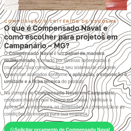
COMPOSIÇÃO E CRITÉRIOS DE ESCOLHA
O que é Compensado Naval e
como escolher para projetos em
Campanário – MG?
O
Compensado Naval
é um
painel de madeira
multilaminado
, formado por lâminas sobrepostas e
cruzadas. Sua composição e seu sistema de colagem
devem ser avaliados conforme a
aplicação, a exposição à
umidade e a ficha técnica
do produto.
Na compra de
Compensado Naval em Campanário
,
compare mais do que o preço por chapa. Verifique a
aplicação, a espessura, as dimensões, a composição e as
condições de entrega para sua empresa.
Solicitar orçamento de Compensado Naval