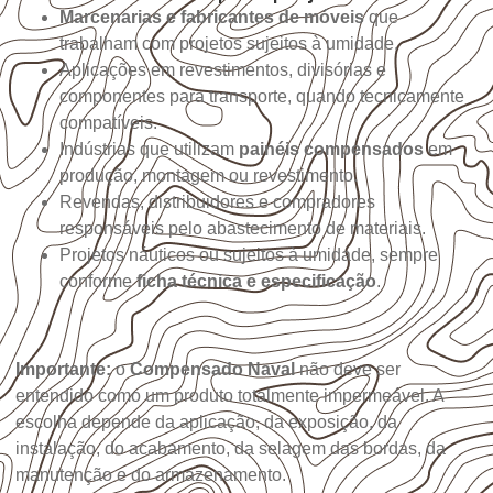
Marcenarias e fabricantes de móveis
que
trabalham com projetos sujeitos à umidade.
Aplicações em revestimentos, divisórias e
componentes para transporte, quando tecnicamente
compatíveis.
Indústrias que utilizam
painéis compensados
em
produção, montagem ou revestimento.
Revendas, distribuidores e compradores
responsáveis pelo abastecimento de materiais.
Projetos náuticos ou sujeitos à umidade, sempre
conforme
ficha técnica e especificação
.
Importante:
o
Compensado Naval
não deve ser
entendido como um produto totalmente impermeável. A
escolha depende da aplicação, da exposição, da
instalação, do acabamento, da selagem das bordas, da
manutenção e do armazenamento.