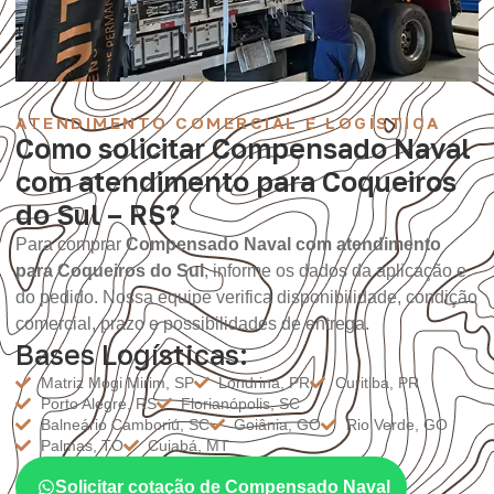
ATENDIMENTO COMERCIAL E LOGÍSTICA
Como solicitar Compensado Naval
com atendimento para Coqueiros
do Sul – RS?
Para comprar
Compensado Naval com atendimento
para Coqueiros do Sul
, informe os dados da aplicação e
do pedido. Nossa equipe verifica disponibilidade, condição
comercial, prazo e possibilidades de entrega.
Bases Logísticas:
Matriz Mogi Mirim, SP
Londrina, PR
Curitiba, PR
Porto Alegre, RS
Florianópolis, SC
Balneário Camboriú, SC
Goiânia, GO
Rio Verde, GO
Palmas, TO
Cuiabá, MT
Solicitar cotação de Compensado Naval