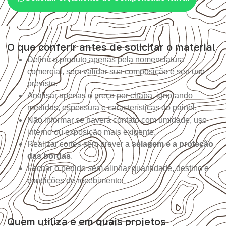
O que conferir antes de solicitar o material
Definir o produto apenas pela nomenclatura
comercial, sem validar sua composição e seu uso
previsto.
Analisar apenas o preço por chapa, ignorando
medidas, espessura e características do painel.
Não informar se haverá contato com umidade, uso
interno ou exposição mais exigente.
Realizar cortes sem prever a
selagem e a proteção
das bordas
.
Fechar o pedido sem alinhar quantidade, destino e
condições de recebimento.
Quem utiliza e em quais projetos