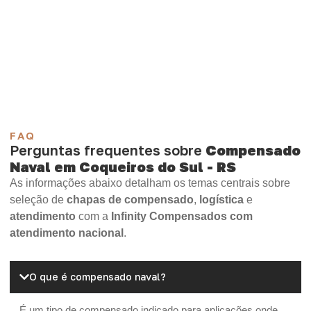
Compensado Plastificado
Plastificado 2 Processos
Compensado Plywood
Madeirite Resinado Fenólico
Madeirite Resinado Cola Branca
OSB Tapume
OSB Home Plus
OSB Induplac
FAQ
Perguntas frequentes sobre
Compensado
Naval em Coqueiros do Sul - RS
As informações abaixo detalham os temas centrais sobre
seleção de
chapas de compensado
,
logística
e
atendimento
com a
Infinity Compensados com
atendimento nacional
.
O que é compensado naval?
É um tipo de compensado indicado para aplicações onde