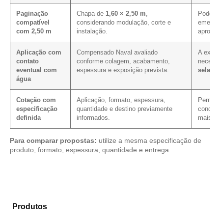
Paginação
Chapa de
1,60 × 2,50 m
,
Pode co
compatível
considerando modulação, corte e
emenda
com 2,50 m
instalação.
aprovei
Aplicação com
Compensado Naval avaliado
A expos
contato
conforme colagem, acabamento,
necess
eventual com
espessura e exposição prevista.
selage
água
Cotação com
Aplicação, formato, espessura,
Permite 
especificação
quantidade e destino previamente
condiçã
definida
informados.
mais cl
Para comparar propostas:
utilize a mesma especificação de
produto, formato, espessura, quantidade e entrega.
Analise os modelos disponíveis em nosso catálogo de
Produtos
e encontre o tipo de chapa mais adequado
para sua aplicação.