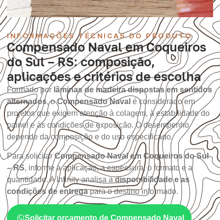
INFORMAÇÕES TÉCNICAS DO PRODUTO
Compensado Naval em Coqueiros
do Sul – RS: composição,
aplicações e critérios de escolha
Formado por
lâminas de madeira dispostas em sentidos
alternados
, o
Compensado Naval
é considerado em
projetos que exigem atenção à colagem, à estabilidade do
painel e às condições de exposição. O desempenho
depende da composição e do uso especificado.
Para solicitar
Compensado Naval em Coqueiros do Sul
– RS
, informe a aplicação, a espessura, o formato e a
quantidade. A Infinity analisa a
disponibilidade e as
condições de entrega
para o destino informado.
Solicitar orçamento de Compensado Naval