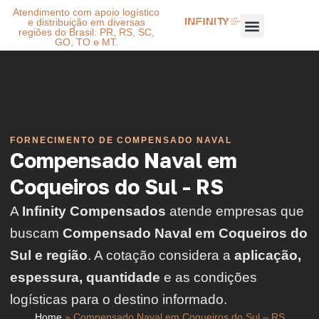
Atendimento com apoio logístico
e distribuição em diversas
regiões do Brasil: PR, RS, SC,
GO, TO e MT.
FORNECIMENTO DE COMPENSADO NAVAL
Compensado Naval em
Coqueiros do Sul - RS
A
Infinity Compensados
atende empresas que
buscam
Compensado Naval em Coqueiros do
Sul e região
. A cotação considera a
aplicação,
espessura, quantidade
e as condições
logísticas para o destino informado.
Home
»
Compensado Naval em Coqueiros do Sul – RS