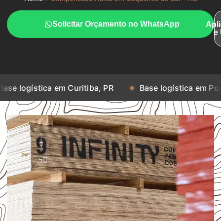
Solicitar Orçamento no WhatsApp
Apl
e
ca em Curitiba, PR
Base logística em Porto Alegre, R