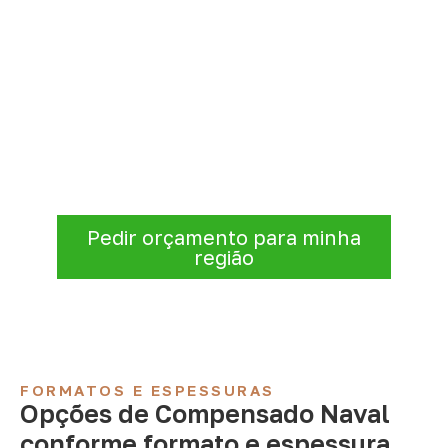
Compensado Naval para seu
projeto: consulte as opções
Consulte opções de
Compensado Naval
conforme a finalidade do projeto. Nossa
equipe comercial ajuda a organizar medidas,
volume e condições de atendimento para
sua região.
Pedir orçamento para minha
região
FORMATOS E ESPESSURAS
Opções de Compensado Naval
conforme formato e espessura