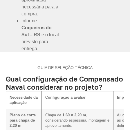
necessária para a
compra.
Informe
Coqueiros do
Sul – RS
e o local
previsto para
entrega.
GUIA DE SELEÇÃO TÉCNICA
Qual configuração de Compensado
Naval considerar no projeto?
Necessidade da
Configuração a avaliar
Impact
aplicação
Plano de corte
Chapa de
1,60 × 2,20 m
,
Ajuda a
para chapa de
considerando espessura, montagem e
às dim
2,20 m
aproveitamento.
definida