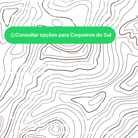
O
Compensado Naval
atende diferentes aplicações
profissionais, desde que suas características sejam
compatíveis com o projeto. A Infinity orienta a compra
conforme
aplicação, medida, quantidade e destino
.
Consultar opções para Coqueiros do Sul
Cuidados com corte, acabamento e
armazenamento
Confirme se a
espessura e o formato
são
compatíveis com o projeto.
Organize o plano de corte de acordo com as
dimensões disponíveis e o aproveitamento
necessário.
Proteja cortes, furos e extremidades com a
selagem
indicada para o projeto
.
Armazene as chapas em local
coberto, seco,