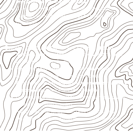
ventilado e com apoio nivelado
.
Consulte a ficha técnica antes de aplicações
externas, estruturais ou sujeitas a contato frequente
com água.
Onde o produto pode ser considerado
Marcenaria e fabricação de móveis
destinados a
ambientes sujeitos à umidade.
Revestimentos, paredes, pisos e divisórias
,
quando compatíveis com a ficha técnica.
Aplicações em
carrocerias, implementos, trailers e
motorhomes
, conforme especificação.
Uso industrial em embalagens, caixas, montagem e
proteção de equipamentos.
Aplicações relacionadas ao setor náutico, sem
presumir uso submerso ou impermeabilidade total.