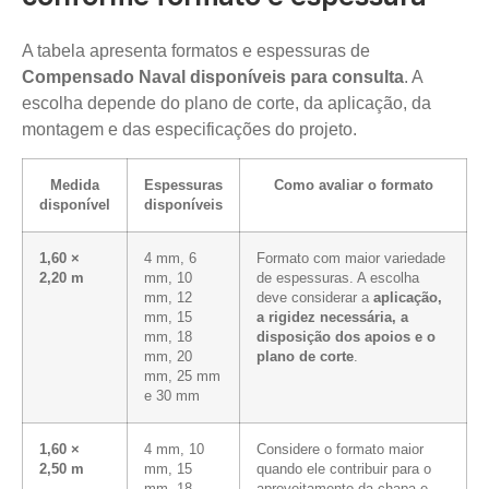
A tabela apresenta formatos e espessuras de
Compensado Naval disponíveis para consulta
. A
escolha depende do plano de corte, da aplicação, da
montagem e das especificações do projeto.
Medida
Espessuras
Como avaliar o formato
disponível
disponíveis
1,60 ×
4 mm, 6
Formato com maior variedade
2,20 m
mm, 10
de espessuras. A escolha
mm, 12
deve considerar a
aplicação,
mm, 15
a rigidez necessária, a
mm, 18
disposição dos apoios e o
mm, 20
plano de corte
.
mm, 25 mm
e 30 mm
1,60 ×
4 mm, 10
Considere o formato maior
2,50 m
mm, 15
quando ele contribuir para o