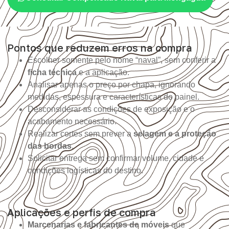
Pontos que reduzem erros na compra
Escolher somente pelo nome “naval”, sem conferir a
ficha técnica
e a aplicação.
Analisar apenas o preço por chapa, ignorando
medidas, espessura e características do painel.
Desconsiderar as condições de exposição e o
acabamento necessário.
Realizar cortes sem prever a
selagem e a proteção
das bordas
.
Solicitar entrega sem confirmar volume, cidade e
condições logísticas do destino.
Aplicações e perfis de compra
Marcenarias e fabricantes de móveis
que