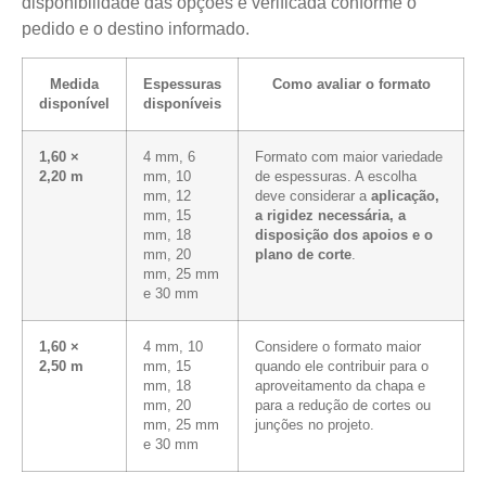
disponibilidade das opções é verificada conforme o
pedido e o destino informado.
Medida
Espessuras
Como avaliar o formato
disponível
disponíveis
1,60 ×
4 mm, 6
Formato com maior variedade
2,20 m
mm, 10
de espessuras. A escolha
mm, 12
deve considerar a
aplicação,
mm, 15
a rigidez necessária, a
mm, 18
disposição dos apoios e o
mm, 20
plano de corte
.
mm, 25 mm
e 30 mm
1,60 ×
4 mm, 10
Considere o formato maior
2,50 m
mm, 15
quando ele contribuir para o
mm, 18
aproveitamento da chapa e
mm, 20
para a redução de cortes ou
mm, 25 mm
junções no projeto.
e 30 mm