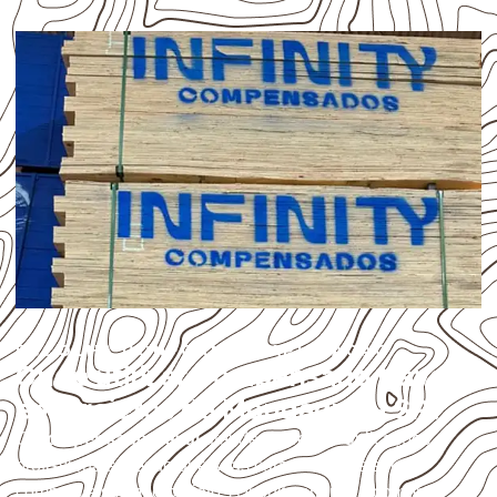
ESCOLHA CONFORME A APLICAÇÃO
Onde utilizar Compensado Naval
em projetos de Mongaguá – SP?
O
Compensado Naval
atende diferentes aplicações
profissionais, desde que suas características sejam
compatíveis com o projeto. A Infinity orienta a compra