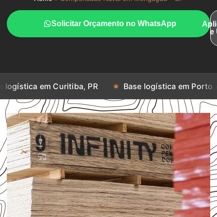
Solicitar Orçamento no WhatsApp
Apl
e
m Curitiba, PR
Base logística em Porto Alegre, RS