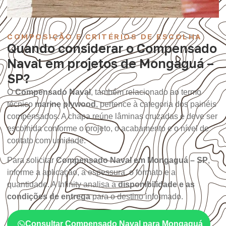
COMPOSIÇÃO E CRITÉRIOS DE ESCOLHA
Quando considerar o Compensado
Naval em projetos de Mongaguá –
SP?
O
Compensado Naval
, também relacionado ao termo
técnico
marine plywood
, pertence à categoria dos painéis
compensados. A chapa reúne lâminas cruzadas e deve ser
escolhida conforme o projeto, o acabamento e o nível de
contato com umidade.
Para solicitar
Compensado Naval em Mongaguá – SP
,
informe a aplicação, a espessura, o formato e a
quantidade. A Infinity analisa a
disponibilidade e as
condições de entrega
para o destino informado.
Consultar Compensado Naval para Mongaguá