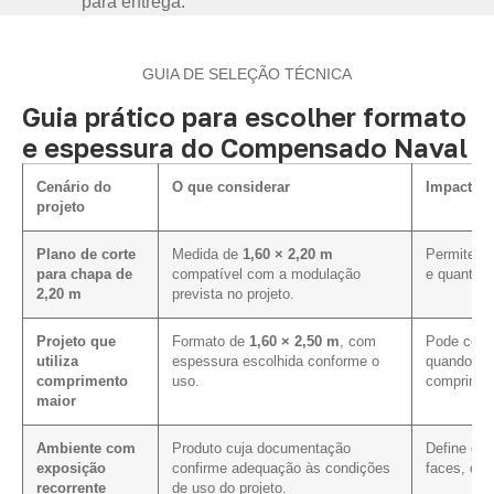
para entrega.
GUIA DE SELEÇÃO TÉCNICA
Guia prático para escolher formato
e espessura do Compensado Naval
Cenário do
O que considerar
Impacto n
projeto
Plano de corte
Medida de
1,60 × 2,20 m
Permite av
para chapa de
compatível com a modulação
e quantida
2,20 m
prevista no projeto.
Projeto que
Formato de
1,60 × 2,50 m
, com
Pode contr
utiliza
espessura escolhida conforme o
quando a p
comprimento
uso.
comprimen
maior
Ambiente com
Produto cuja documentação
Define os
exposição
confirme adequação às condições
faces, cor
recorrente
de uso do projeto.