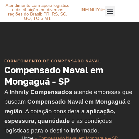
Atendimento com apoio logístico
e distribuição em diversas
regiões do Brasil: PR, RS, SC,
GO, TO e MT.
FORNECIMENTO DE COMPENSADO NAVAL
Compensado Naval em
Mongaguá - SP
A
Infinity Compensados
atende empresas que
buscam
Compensado Naval em Mongaguá e
região
. A cotação considera a
aplicação,
espessura, quantidade
e as condições
logísticas para o destino informado.
Home
»
Compensado Naval em Mongaguá – SP