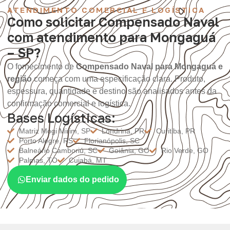
ATENDIMENTO COMERCIAL E LOGÍSTICA
Como solicitar Compensado Naval
com atendimento para Mongaguá
– SP?
O fornecimento de
Compensado Naval para Mongaguá e
região
começa com uma especificação clara. Produto,
espessura, quantidade e destino são analisados antes da
confirmação comercial e logística.
Bases Logísticas:
Matriz Mogi Mirim, SP
Londrina, PR
Curitiba, PR
Porto Alegre, RS
Florianópolis, SC
Balneário Camboriú, SC
Goiânia, GO
Rio Verde, GO
Palmas, TO
Cuiabá, MT
Enviar dados do pedido