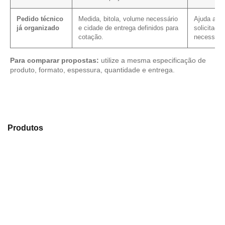
Pedido técnico
Medida, bitola, volume necessário
Ajuda a re
já organizado
e cidade de entrega definidos para
solicitaçã
cotação.
necessário
Para comparar propostas:
utilize a mesma especificação de
produto, formato, espessura, quantidade e entrega.
Explore os modelos disponíveis em nosso portfólio de
Produtos
e selecione o material mais indicado para sua
necessidade.
Compensado Plastificado
Plastificado 2 Processos
Compensado Plywood
Madeirite Resinado Fenólico
Madeirite Resinado Cola Branca
OSB Tapume
OSB Home Plus
OSB Induplac