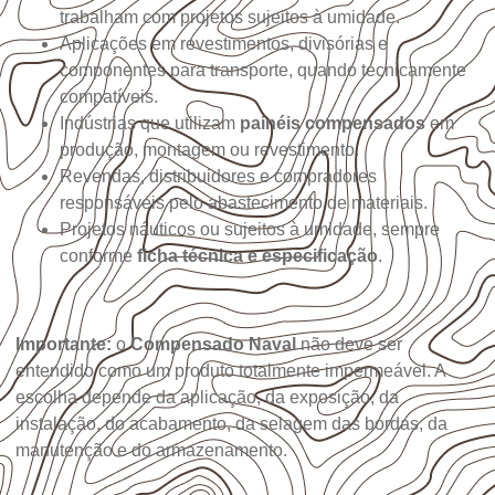
trabalham com projetos sujeitos à umidade.
Aplicações em revestimentos, divisórias e
componentes para transporte, quando tecnicamente
compatíveis.
Indústrias que utilizam
painéis compensados
em
produção, montagem ou revestimento.
Revendas, distribuidores e compradores
responsáveis pelo abastecimento de materiais.
Projetos náuticos ou sujeitos à umidade, sempre
conforme
ficha técnica e especificação
.
Importante:
o
Compensado Naval
não deve ser
entendido como um produto totalmente impermeável. A
escolha depende da aplicação, da exposição, da
instalação, do acabamento, da selagem das bordas, da
manutenção e do armazenamento.