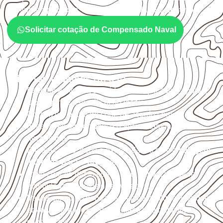
conforme
aplicação, medida, quantidade e destino
.
Solicitar cotação de Compensado Naval
Critérios técnicos de uso
Escolha a medida considerando aplicação, apoios,
montagem e especificação técnica.
Organize o plano de corte de acordo com as
dimensões disponíveis e o aproveitamento
necessário.
Proteja cortes, furos e extremidades com a
selagem
indicada para o projeto
.
Evite contato direto com o solo, chuva, umidade
acumulada e apoios desnivelados.
Valide com o responsável técnico qualquer uso que
envolva carga, exposição intensa ou requisitos
específicos.