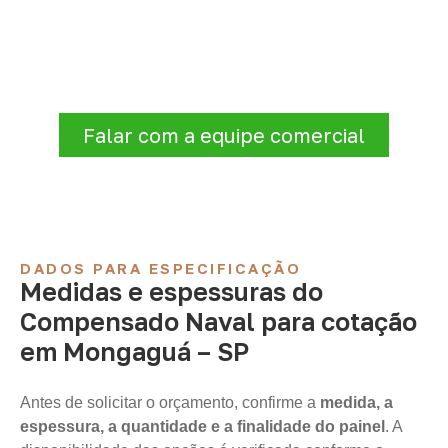
projeto: consulte as opções
Antes de fechar a compra, confirme se a
espessura, o formato e a aplicação
estão alinhados à necessidade. Envie as
informações para receber uma cotação.
Falar com a equipe comercial
DADOS PARA ESPECIFICAÇÃO
Medidas e espessuras do
Compensado Naval para cotação
em Mongaguá – SP
Antes de solicitar o orçamento, confirme a
medida, a
espessura, a quantidade e a finalidade do painel
. A