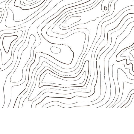
Aplicações relacionadas
Marcenaria e fabricação de móveis
destinados a
ambientes sujeitos à umidade.
Revestimentos, paredes, pisos e divisórias
,
quando compatíveis com a ficha técnica.
Projetos de transporte que utilizam chapas em
revestimentos e componentes internos.
Uso industrial em embalagens, caixas, montagem e
proteção de equipamentos.
Aplicações relacionadas ao setor náutico, sem
presumir uso submerso ou impermeabilidade total.
Compensado Naval para seu