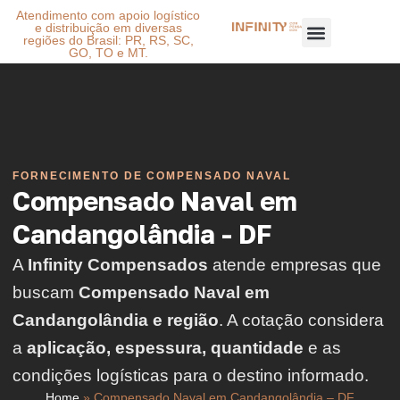
Atendimento com apoio logístico
e distribuição em diversas
regiões do Brasil: PR, RS, SC,
GO, TO e MT.
FORNECIMENTO DE COMPENSADO NAVAL
Compensado Naval em
Candangolândia - DF
A
Infinity Compensados
atende empresas que
buscam
Compensado Naval em
Candangolândia e região
. A cotação considera
a
aplicação, espessura, quantidade
e as
condições logísticas para o destino informado.
Home
»
Compensado Naval em Candangolândia – DF