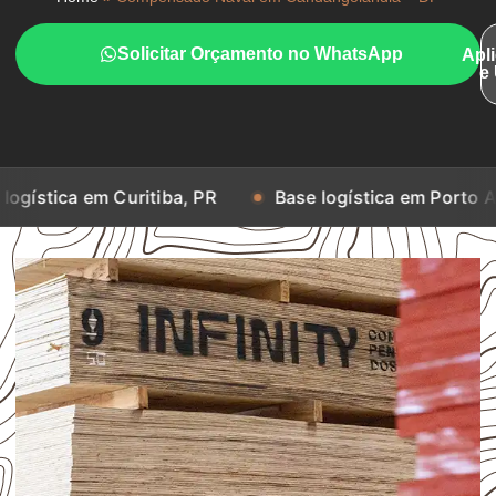
Solicitar Orçamento no WhatsApp
Apl
e
 Curitiba, PR
Base logística em Porto Alegre, RS