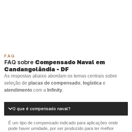
Compensado Plastificado
Plastificado 2 Processos
Compensado Plywood
Madeirite Resinado Fenólico
Madeirite Resinado Cola Branca
OSB Tapume
OSB Home Plus
OSB Induplac
FAQ
FAQ sobre
Compensado Naval em
Candangolândia - DF
As respostas abaixo abordam os temas centrais sobre
seleção de
placas de compensado
,
logística
e
atendimento
com a
Infinity
.
O que é compensado naval?
É um tipo de compensado indicado para aplicações onde
pode haver umidade, por ser produzido para ter melhor