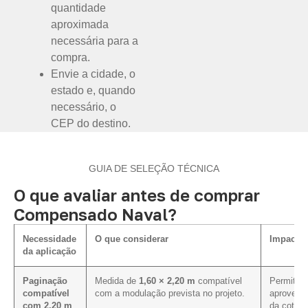
quantidade
aproximada
necessária para a
compra.
Envie a cidade, o
estado e, quando
necessário, o
CEP do destino.
GUIA DE SELEÇÃO TÉCNICA
O que avaliar antes de comprar
Compensado Naval?
Necessidade
O que considerar
Impacto 
da aplicação
Paginação
Medida de
1,60 × 2,20 m
compatível
Permite a
compatível
com a modulação prevista no projeto.
aproveita
com 2,20 m
da cotaçã