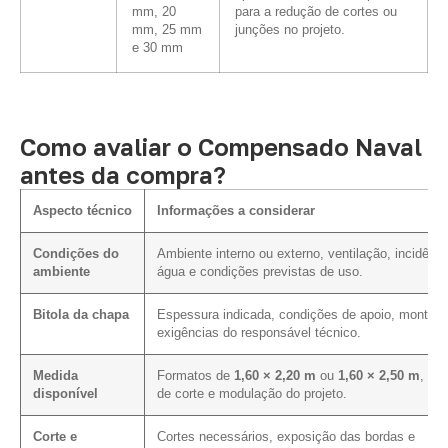
mm, 20
para a redução de cortes ou
mm, 25 mm
junções no projeto.
e 30 mm
Como avaliar o Compensado Naval
antes da compra?
Aspecto técnico
Informações a considerar
Condições do
Ambiente interno ou externo, ventilação, incidênci
ambiente
água e condições previstas de uso.
Bitola da chapa
Espessura indicada, condições de apoio, montag
exigências do responsável técnico.
Medida
Formatos de
1,60 × 2,20 m
ou
1,60 × 2,50 m
, pla
disponível
de corte e modulação do projeto.
Corte e
Cortes necessários, exposição das bordas e