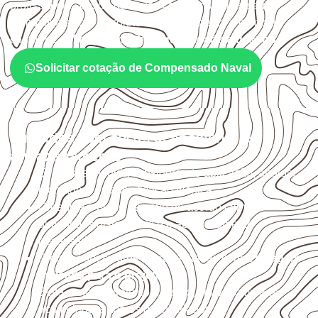
profissionais, desde que suas características sejam
compatíveis com o projeto. A Infinity orienta a compra
conforme
aplicação, medida, quantidade e destino
.
Solicitar cotação de Compensado Naval
Cuidados com corte, acabamento e
armazenamento
Escolha a medida considerando aplicação, apoios,
montagem e especificação técnica.
Organize o plano de corte de acordo com as
dimensões disponíveis e o aproveitamento
necessário.
Proteja cortes, furos e extremidades com a
selagem
indicada para o projeto
.
Evite contato direto com o solo, chuva, umidade
acumulada e apoios desnivelados.