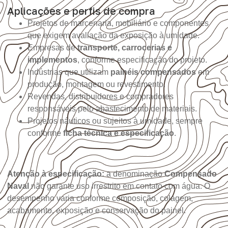
Aplicações e perfis de compra
Projetos de marcenaria, mobiliário e componentes
que exigem avaliação da exposição à umidade.
Empresas de
transporte, carrocerias e
implementos
, conforme especificação do projeto.
Indústrias que utilizam
painéis compensados
em
produção, montagem ou revestimento.
Revendas, distribuidores e compradores
responsáveis pelo abastecimento de materiais.
Projetos náuticos ou sujeitos à umidade, sempre
conforme
ficha técnica e especificação
.
Atenção à especificação:
a denominação
Compensado
Naval
não garante uso irrestrito em contato com água. O
desempenho varia conforme composição, colagem,
acabamento, exposição e conservação do painel.