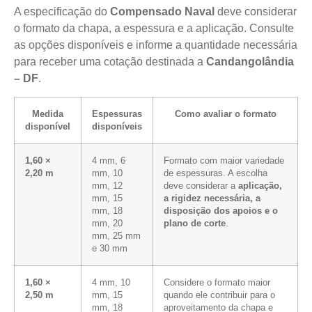
A especificação do
Compensado Naval
deve considerar
o formato da chapa, a espessura e a aplicação. Consulte
as opções disponíveis e informe a quantidade necessária
para receber uma cotação destinada a
Candangolândia
– DF
.
Medida
Espessuras
Como avaliar o formato
disponível
disponíveis
1,60 ×
4 mm, 6
Formato com maior variedade
2,20 m
mm, 10
de espessuras. A escolha
mm, 12
deve considerar a
aplicação,
mm, 15
a rigidez necessária, a
mm, 18
disposição dos apoios e o
mm, 20
plano de corte
.
mm, 25 mm
e 30 mm
1,60 ×
4 mm, 10
Considere o formato maior
2,50 m
mm, 15
quando ele contribuir para o
mm, 18
aproveitamento da chapa e