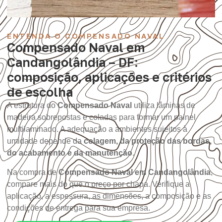
ENTENDA O COMPENSADO NAVAL
Compensado Naval em
Candangolândia – DF:
composição, aplicações e critérios
de escolha
A estrutura do
Compensado Naval
utiliza lâminas de
madeira sobrepostas e coladas para formar um painel
multilaminado. A adequação a ambientes sujeitos à
umidade depende da
colagem, da proteção das bordas,
do acabamento e da manutenção
.
Na compra de
Compensado Naval em Candangolândia
,
compare mais do que o preço por chapa. Verifique a
aplicação, a espessura, as dimensões, a composição e as
condições de entrega para sua empresa.