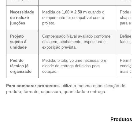
Necessidade
Medida de
1,60 × 2,50 m
quando o
Pode mel
de reduzir
comprimento for compatível com o
chapa em
junções
projeto.
para ess
Projeto
Compensado Naval avaliado conforme
Define o
sujeito à
colagem, acabamento, espessura e
faces, co
umidade
exposição prevista.
Pedido
Medida, bitola, volume necessário e
Permite ve
técnico já
cidade de entrega definidos para
condição 
organizado
cotação.
mais clar
Para comparar propostas:
utilize a mesma especificação de
produto, formato, espessura, quantidade e entrega.
Analise as alternativas em nosso portfólio de
Produtos
e selecione o produto mais adequado para sua
aplicação.