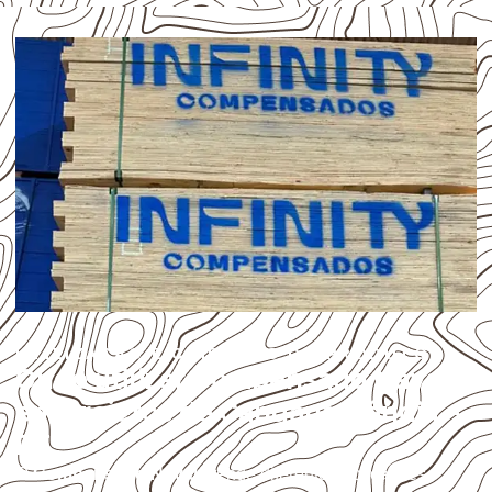
UTILIZAÇÃO E CUIDADOS DO PRODUTO
Onde utilizar Compensado Naval
em projetos de Candangolândia –
DF?
O
Compensado Naval
atende diferentes aplicações