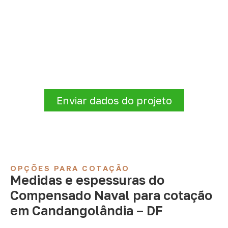
Compensado Naval para seu
projeto: consulte as opções
Antes de fechar a compra, confirme se a
espessura, o formato e a aplicação
estão alinhados à necessidade. Envie as
informações para receber uma cotação.
Enviar dados do projeto
OPÇÕES PARA COTAÇÃO
Medidas e espessuras do
Compensado Naval para cotação
em Candangolândia – DF