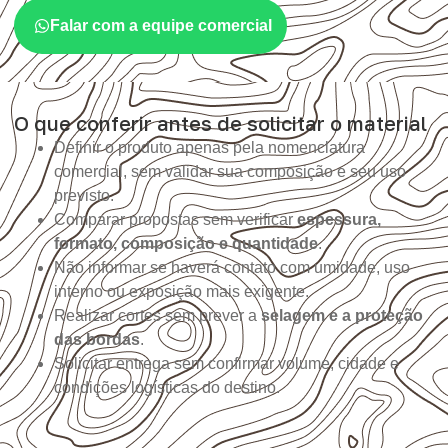
Falar com a equipe comercial
O que conferir antes de solicitar o material
Definir o produto apenas pela nomenclatura
comercial, sem validar sua composição e seu uso
previsto.
Comparar propostas sem verificar
espessura,
formato, composição e quantidade
.
Não informar se haverá contato com umidade, uso
interno ou exposição mais exigente.
Realizar cortes sem prever a
selagem e a proteção
das bordas
.
Solicitar entrega sem confirmar volume, cidade e
condições logísticas do destino.