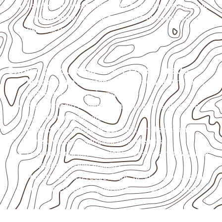
Valide com o responsável técnico qualquer uso que
envolva carga, exposição intensa ou requisitos
específicos.
Onde o produto pode ser considerado
Marcenaria e fabricação de móveis
destinados a
ambientes sujeitos à umidade.
Revestimentos internos, painéis e divisórias para
projetos profissionais.
Projetos de transporte que utilizam chapas em
revestimentos e componentes internos.
Uso industrial em embalagens, caixas, montagem e
proteção de equipamentos.
Projetos náuticos específicos, desde que validados
pela ficha técnica e pelo responsável pelo projeto.