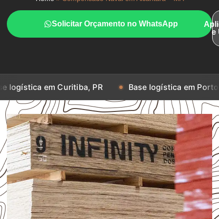
Solicitar Orçamento no WhatsApp
Apl
e
a em Curitiba, PR
Base logística em Porto Alegre, RS