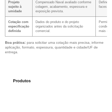
Projeto
Compensado Naval avaliado conforme
Define o
sujeito à
colagem, acabamento, espessura e
faces, co
umidade
exposição prevista.
Cotação com
Dados do produto e do projeto
Permite v
especificação
organizados antes da solicitação
condição
definida
comercial.
mais cla
Boa prática:
para solicitar uma cotação mais precisa, informe
aplicação, formato, espessura, quantidade e cidade/UF de
entrega.
Compare os modelos disponíveis em nosso portfólio
de
Produtos
e identifique o produto mais adequado
para sua necessidade.
Compensado Plastificado
Plastificado 2 Processos
Compensado Plywood
Madeirite Resinado Fenólico
Madeirite Resinado Cola Branca
OSB Tapume
OSB Home Plus
OSB Induplac