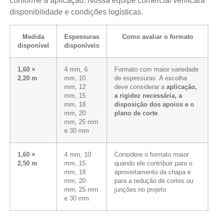
conforme a aplicação. Nossa equipe comercial verificará
disponibilidade e condições logísticas.
Medida
Espessuras
Como avaliar o formato
disponível
disponíveis
1,60 ×
4 mm, 6
Formato com maior variedade
2,20 m
mm, 10
de espessuras. A escolha
mm, 12
deve considerar a
aplicação,
mm, 15
a rigidez necessária, a
mm, 18
disposição dos apoios e o
mm, 20
plano de corte
.
mm, 25 mm
e 30 mm
1,60 ×
4 mm, 10
Considere o formato maior
2,50 m
mm, 15
quando ele contribuir para o
mm, 18
aproveitamento da chapa e
mm, 20
para a redução de cortes ou
mm, 25 mm
junções no projeto.
e 30 mm