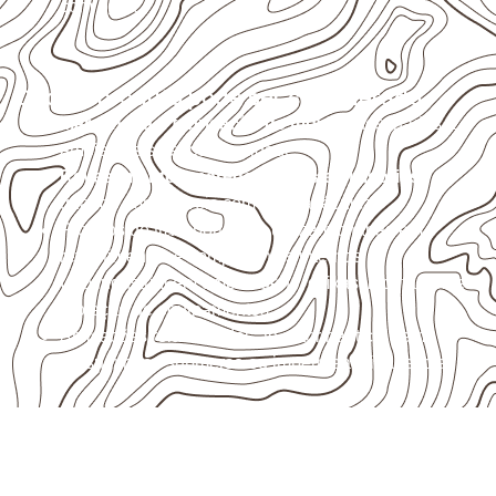
com água.
Onde o produto pode ser considerado
Marcenaria e fabricação de móveis
destinados a
ambientes sujeitos à umidade.
Revestimentos, paredes, pisos e divisórias
,
quando compatíveis com a ficha técnica.
Projetos de transporte que utilizam chapas em
revestimentos e componentes internos.
Uso industrial em embalagens, caixas, montagem e
proteção de equipamentos.
Aplicações relacionadas ao setor náutico, sem
presumir uso submerso ou impermeabilidade total.
Organize sua cotação de