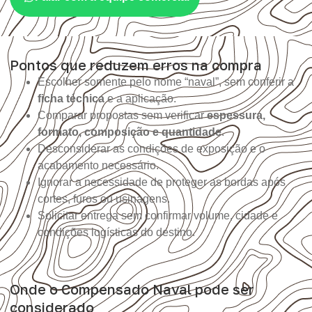
Pontos que reduzem erros na compra
Escolher somente pelo nome “naval”, sem conferir a
ficha técnica
e a aplicação.
Comparar propostas sem verificar
espessura,
formato, composição e quantidade
.
Desconsiderar as condições de exposição e o
acabamento necessário.
Ignorar a necessidade de proteger as bordas após
cortes, furos ou usinagens.
Solicitar entrega sem confirmar volume, cidade e
condições logísticas do destino.
Onde o Compensado Naval pode ser
considerado