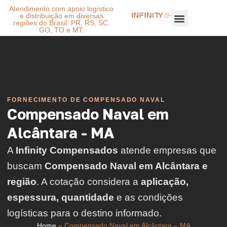
Atendimento com apoio logístico
e distribuição em diversas
regiões do Brasil: PR, RS, SC,
GO, TO e MT.
FORNECIMENTO DE COMPENSADO NAVAL
Compensado Naval em
Alcântara - MA
A
Infinity Compensados
atende empresas que
buscam
Compensado Naval em Alcântara e
região
. A cotação considera a
aplicação,
espessura, quantidade
e as condições
logísticas para o destino informado.
Home
»
Compensado Naval em Alcântara – MA