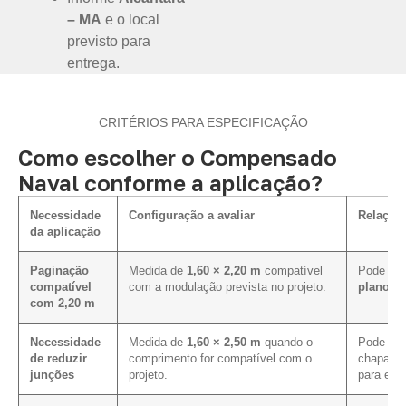
– MA
e o local
previsto para
entrega.
CRITÉRIOS PARA ESPECIFICAÇÃO
Como escolher o Compensado
Naval conforme a aplicação?
Necessidade
Configuração a avaliar
Relação
da aplicação
Paginação
Medida de
1,60 × 2,20 m
compatível
Pode faci
compatível
com a modulação prevista no projeto.
plano de
com 2,20 m
Necessidade
Medida de
1,60 × 2,50 m
quando o
Pode mel
de reduzir
comprimento for compatível com o
chapa em
junções
projeto.
para ess