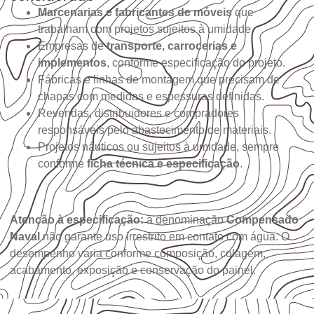
Marcenarias e fabricantes de móveis
que
trabalham com projetos sujeitos à umidade.
Empresas de
transporte, carrocerias e
implementos
, conforme especificação do projeto.
Fábricas e linhas de montagem que precisam de
chapas com medidas e espessuras definidas.
Revendas, distribuidores e compradores
responsáveis pelo abastecimento de materiais.
Projetos náuticos ou sujeitos à umidade, sempre
conforme
ficha técnica e especificação
.
Atenção à especificação:
a denominação
Compensado
Naval
não garante uso irrestrito em contato com água. O
desempenho varia conforme composição, colagem,
acabamento, exposição e conservação do painel.