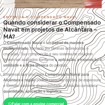
ENTENDA O COMPENSADO NAVAL
Quando considerar o Compensado
Naval em projetos de Alcântara –
MA?
O
Compensado Naval
é um
painel de madeira
multilaminado
, formado por lâminas sobrepostas e
cruzadas. Sua composição e seu sistema de colagem
devem ser avaliados conforme a
aplicação, a exposição à
umidade e a ficha técnica
do produto.
Empresas que procuram
Compensado Naval para
Alcântara e região
podem consultar opções de espessura
e formato conforme disponibilidade. A cotação considera
quantidade, aplicação e logística
.
Falar com a equipe comercial