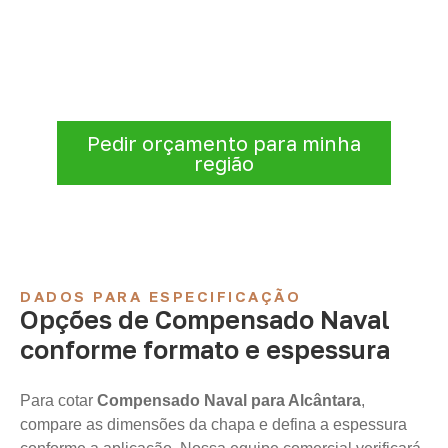
Compensado Naval
Antes de fechar a compra, confirme se a
espessura, o formato e a aplicação
estão alinhados à necessidade. Envie as
informações para receber uma cotação.
Pedir orçamento para minha
região
DADOS PARA ESPECIFICAÇÃO
Opções de Compensado Naval
conforme formato e espessura
Para cotar
Compensado Naval para Alcântara
,
compare as dimensões da chapa e defina a espessura