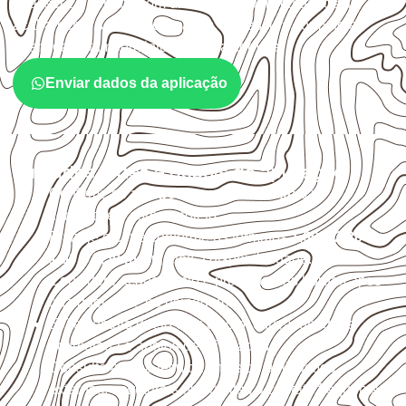
qual será o contato com umidade e quais cuidados de
acabamento serão necessários. Espessura, formato e
quantidade também interferem na compra.
Enviar dados da aplicação
Cuidados antes e depois da aplicação
Confirme se a
espessura e o formato
são
compatíveis com o projeto.
Planeje o corte conforme os formatos
1,60 × 2,20 m e
1,60 × 2,50 m
, sujeitos à disponibilidade.
Considere acabamento e proteção das bordas após
qualquer corte ou usinagem.
Evite contato direto com o solo, chuva, umidade
acumulada e apoios desnivelados.
Consulte a ficha técnica antes de aplicações
externas, estruturais ou sujeitas a contato frequente