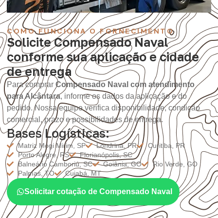
COMO FUNCIONA O FORNECIMENTO
Solicite Compensado Naval
conforme sua aplicação e cidade
de entrega
Para comprar
Compensado Naval com atendimento
para Alcântara
, informe os dados da aplicação e do
pedido. Nossa equipe verifica disponibilidade, condição
comercial, prazo e possibilidades de entrega.
Bases Logísticas:
Matriz Mogi Mirim, SP
Londrina, PR
Curitiba, PR
Porto Alegre, RS
Florianópolis, SC
Balneário Camboriú, SC
Goiânia, GO
Rio Verde, GO
Palmas, TO
Cuiabá, MT
Solicitar cotação de Compensado Naval