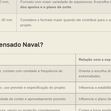
20 mm,
Formato com maior variedade de espessuras. A escolha 
dos apoios e o plano de corte
.
e 30 mm
Considere o formato maior quando ele contribuir para o 
projeto.
pensado Naval?
Relação com a esp
r, contato com umidade e frequência de
Orienta a escolha d
extremidades.
o, uso previsto e especificação do projeto.
Influencia a estabi
dade de cortes e aproveitamento previsto.
Influencia o plano 
tura, verniz ou proteção complementar.
Cortes e furos exp