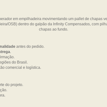
inalidade
antes do pedido.
ntrega
.
firmação.
egiões do Brasil.
o comercial e logística.
te do projeto.
ção.
ra.