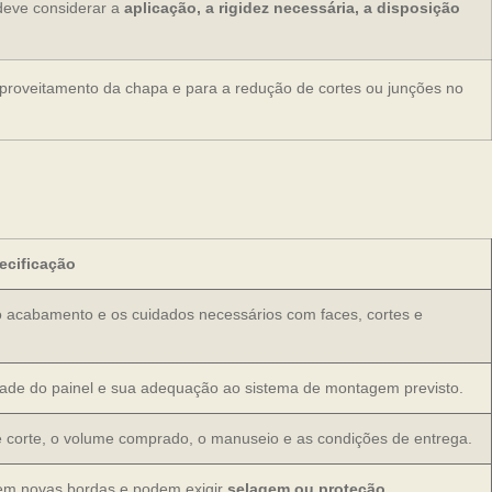
deve considerar a
aplicação, a rigidez necessária, a disposição
aproveitamento da chapa e para a redução de cortes ou junções no
ecificação
o acabamento e os cuidados necessários com faces, cortes e
lidade do painel e sua adequação ao sistema de montagem previsto.
de corte, o volume comprado, o manuseio e as condições de entrega.
õem novas bordas e podem exigir
selagem ou proteção