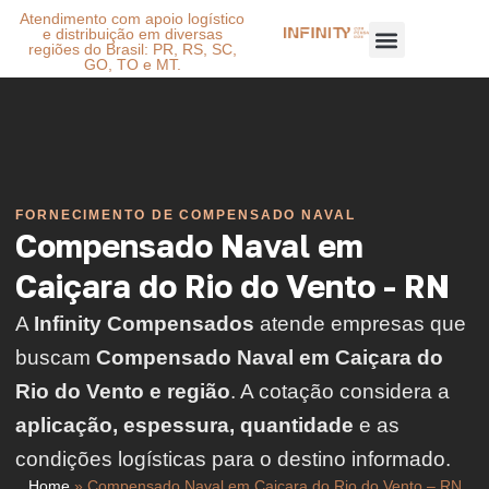
Atendimento com apoio logístico
e distribuição em diversas
regiões do Brasil: PR, RS, SC,
GO, TO e MT.
FORNECIMENTO DE COMPENSADO NAVAL
Compensado Naval em
Caiçara do Rio do Vento - RN
A
Infinity Compensados
atende empresas que
buscam
Compensado Naval em Caiçara do
Rio do Vento e região
. A cotação considera a
aplicação, espessura, quantidade
e as
condições logísticas para o destino informado.
Home
»
Compensado Naval em Caiçara do Rio do Vento – RN