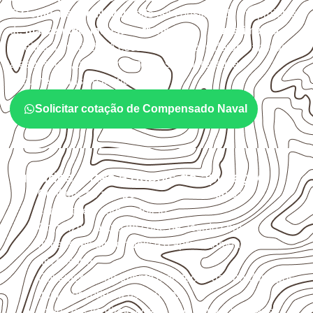
O
Compensado Naval
pode ser considerado em projetos
de
marcenaria, indústria, transporte e revestimento
sujeitos à umidade. A escolha deve considerar a aplicação,
a espessura, o acabamento e as características
documentadas do painel.
Solicitar cotação de Compensado Naval
Cuidados antes e depois da aplicação
Confirme se a
espessura e o formato
são
compatíveis com o projeto.
Organize o plano de corte de acordo com as
dimensões disponíveis e o aproveitamento
necessário.
Considere acabamento e proteção das bordas após
qualquer corte ou usinagem.
Evite contato direto com o solo, chuva, umidade