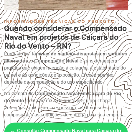
INFORMAÇÕES TÉCNICAS DO PRODUTO
Quando considerar o Compensado
Naval em projetos de Caiçara do
Rio do Vento – RN?
Formado por
lâminas de madeira dispostas em sentidos
alternados
, o
Compensado Naval
é considerado em
projetos que exigem atenção à colagem, à estabilidade do
painel e às condições de exposição. O desempenho
depende da composição e do uso especificado.
Na compra de
Compensado Naval em Caiçara do Rio
do Vento
, compare mais do que o preço por chapa.
Verifique a aplicação, a espessura, as dimensões, a
composição e as condições de entrega para sua empresa.
Consultar Compensado Naval para Caiçara do