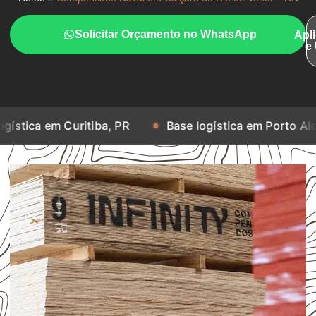
Solicitar Orçamento no WhatsApp
Apl
e
uritiba, PR
Base logística em Porto Alegre, RS