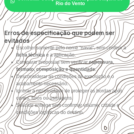
Rio do Vento
Erros de especificação que podem ser
evitados
Escolher somente pelo nome “naval”, sem conferir a
ficha técnica
e a aplicação.
Comparar propostas sem verificar
espessura,
formato, composição e quantidade
.
Desconsiderar as condições de exposição e o
acabamento necessário.
Ignorar a necessidade de proteger as bordas após
cortes, furos ou usinagens.
Solicitar entrega sem confirmar volume, cidade e
condições logísticas do destino.