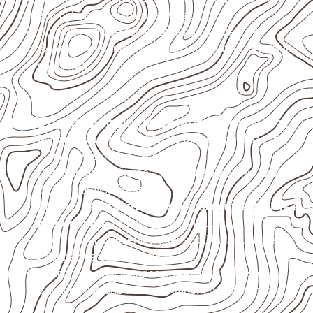
acumulada e apoios desnivelados.
Consulte a ficha técnica antes de aplicações
externas, estruturais ou sujeitas a contato frequente
com água.
Usos profissionais do Compensado Naval
Marcenaria e fabricação de móveis
destinados a
ambientes sujeitos à umidade.
Revestimentos internos, painéis e divisórias para
projetos profissionais.
Aplicações em
carrocerias, implementos, trailers e
motorhomes
, conforme especificação.
Uso industrial em embalagens, caixas, montagem e
proteção de equipamentos.
Aplicações relacionadas ao setor náutico, sem
presumir uso submerso ou impermeabilidade total.