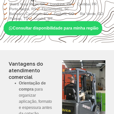
Matriz Mogi Mirim, SP
Londrina, PR
Curitiba, PR
Porto Alegre, RS
Florianópolis, SC
Balneário Camboriú, SC
Goiânia, GO
Rio Verde, GO
Palmas, TO
Cuiabá, MT
Consultar disponibilidade para minha região
Vantagens do
atendimento
comercial
Orientação de
compra
para
organizar
aplicação, formato
e espessura antes
da cotação.