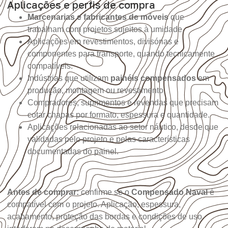
Aplicações e perfis de compra
Marcenarias e fabricantes de móveis
que
trabalham com projetos sujeitos à umidade.
Aplicações em revestimentos, divisórias e
componentes para transporte, quando tecnicamente
compatíveis.
Indústrias que utilizam
painéis compensados
em
produção, montagem ou revestimento.
Compradores, suprimentos e revendas que precisam
cotar chapas por formato, espessura e quantidade.
Aplicações relacionadas ao setor náutico, desde que
validadas pelo projeto e pelas características
documentadas do painel.
Antes de comprar:
confirme se o
Compensado Naval
é
compatível com o projeto. Aplicação, espessura,
acabamento, proteção das bordas e condições de uso