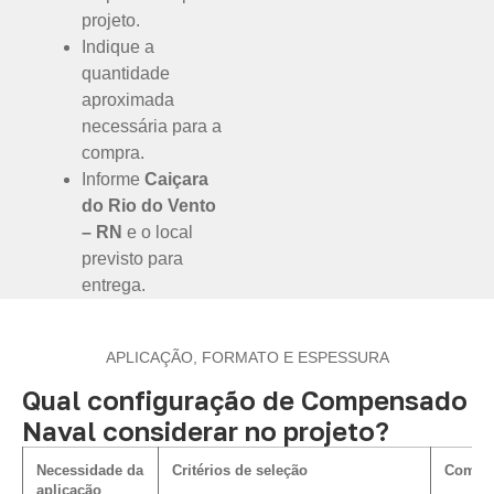
projeto.
Indique a
quantidade
aproximada
necessária para a
compra.
Informe
Caiçara
do Rio do Vento
– RN
e o local
previsto para
entrega.
APLICAÇÃO, FORMATO E ESPESSURA
Qual configuração de Compensado
Naval considerar no projeto?
Necessidade da
Critérios de seleção
Como i
aplicação