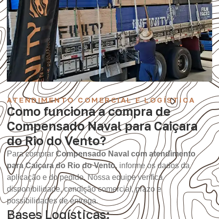
ATENDIMENTO COMERCIAL E LOGÍSTICA
Como funciona a compra de
Compensado Naval para Caiçara
do Rio do Vento?
Para comprar
Compensado Naval com atendimento
para Caiçara do Rio do Vento
, informe os dados da
aplicação e do pedido. Nossa equipe verifica
disponibilidade, condição comercial, prazo e
possibilidades de entrega.
Bases Logísticas: