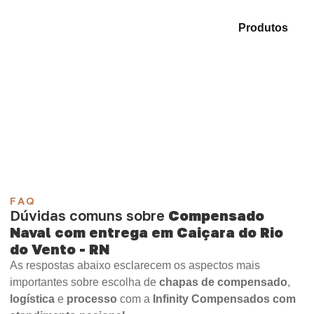
Analise as opções em nosso catálogo de
Produtos
e
selecione o tipo de chapa mais adequado para sua
demanda.
Compensado Plastificado
Plastificado 2 Processos
Compensado Plywood
Madeirite Resinado Fenólico
Madeirite Resinado Cola Branca
OSB Tapume
OSB Home Plus
OSB Induplac
FAQ
Dúvidas comuns sobre
Compensado
Naval com entrega em Caiçara do Rio
do Vento - RN
As respostas abaixo esclarecem os aspectos mais
importantes sobre escolha de
chapas de compensado
,
logística
e
processo
com a
Infinity Compensados com