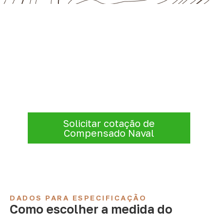
Organize sua cotação de
Compensado Naval
A Infinity atende empresas que precisam de
Compensado Naval para marcenaria,
indústria, transporte e revestimentos
.
Disponibilidade, prazo e entrega são
confirmados após a análise da solicitação.
Solicitar cotação de
Compensado Naval
DADOS PARA ESPECIFICAÇÃO
Como escolher a medida do