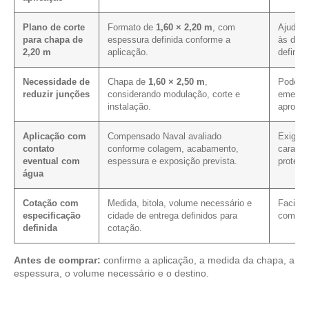
Plano de corte
Formato de
1,60 × 2,20 m
, com
Ajuda a
para chapa de
espessura definida conforme a
às dim
2,20 m
aplicação.
definida
Necessidade de
Chapa de
1,60 × 2,50 m
,
Pode co
reduzir junções
considerando modulação, corte e
emenda
instalação.
aprovei
Aplicação com
Compensado Naval avaliado
Exige c
contato
conforme colagem, acabamento,
caracte
eventual com
espessura e exposição prevista.
proteç
água
Cotação com
Medida, bitola, volume necessário e
Facilit
especificação
cidade de entrega definidos para
com as
definida
cotação.
Antes de comprar:
confirme a aplicação, a medida da chapa, a
espessura, o volume necessário e o destino.