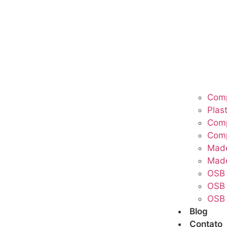
Comp
Plas
Com
Com
Made
Made
OSB
OSB 
OSB 
Blog
Contato