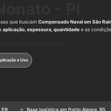
onato - PI
esas que buscam
Compensado Naval em São Ra
 a
aplicação, espessura, quantidade
e as condiçõ
o Naval em São Raimundo Nonato – PI
plicação e Uso
Base logística em Porto Alegre, RS
Ba