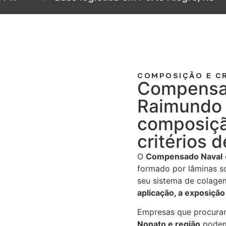
COMPOSIÇÃO E CR
Compensa
Raimundo 
composiçã
critérios 
O
Compensado Naval
formado por lâminas s
seu sistema de colage
aplicação, a exposição
Empresas que procur
Nonato e região
podem 