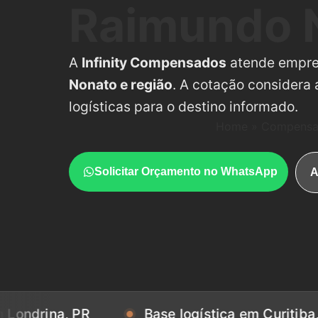
Raimundo N
A
Infinity Compensados
atende empr
Nonato e região
. A cotação considera
logísticas para o destino informado.
Home
»
Compensad
Solicitar Orçamento no WhatsApp
A
a, PR
Base logística em Curitiba, PR