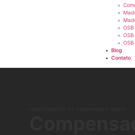
Com
Made
Made
OSB
OSB 
OSB 
Blog
Contato
FORNECIMENTO DE COMPENSADO NAVAL
Compensad