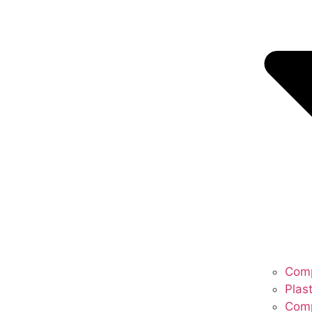
Comp
Plas
Com