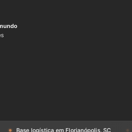
imundo
es
se logística em Florianópolis, SC
Base lo