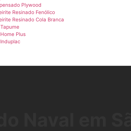
pensado Plywood
irite Resinado Fenólico
irite Resinado Cola Branca
 Tapume
Home Plus
Induplac
o Naval em S