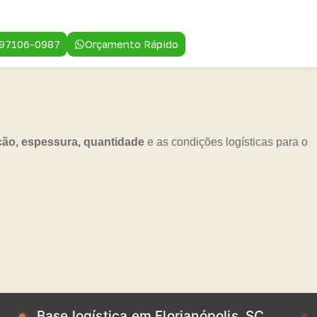
 97106-0987
Orçamento Rápido
ção, espessura, quantidade
e as condições logísticas para o
e logística em Florianópolis, SC
Base log