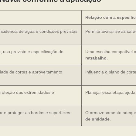
Relação com a especifi
incidência de água e condições previstas
Permite avaliar se as car
o, uso previsto e especificação do
Uma escolha compatível aj
retrabalho
.
dade de cortes e aproveitamento
Influencia o plano de cor
proteção das extremidades e
Planejar essa etapa ajuda
r e proteger as bordas e superfícies.
O armazenamento adequad
de umidade
.