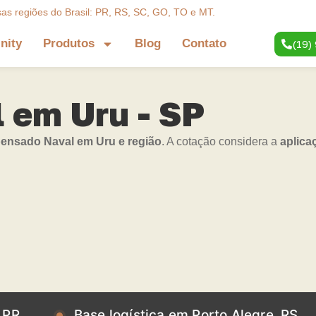
sas regiões do Brasil: PR, RS, SC, GO, TO e MT.
inity
Produtos
Blog
Contato
(19)
 em Uru - SP
nsado Naval em Uru e região
. A cotação considera a
aplica
Base logística em Porto Alegre, RS
Bas