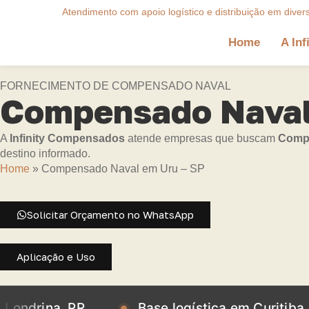
Atendimento com apoio logístico e distribuição em diver
Home
A Inf
FORNECIMENTO DE COMPENSADO NAVAL
Compensado Naval
A
Infinity Compensados
atende empresas que buscam
Compe
destino informado.
Home
»
Compensado Naval em Uru – SP
Solicitar Orçamento no WhatsApp
Aplicação e Uso
a, PR
Base logística em Curitiba, PR