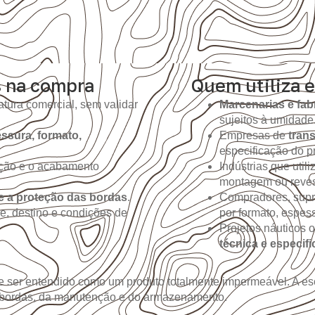
s na compra
Quem utiliza e
tura comercial, sem validar
Marcenarias e fab
sujeitos à umidade
ssura, formato,
Empresas de
tran
especificação do pr
ição e o acabamento
Indústrias que util
montagem ou reves
e a proteção das bordas
.
Compradores, supr
e, destino e condições de
por formato, espes
Projetos náuticos 
técnica e especif
 ser entendido como um produto totalmente impermeável. A es
 bordas, da manutenção e do armazenamento.