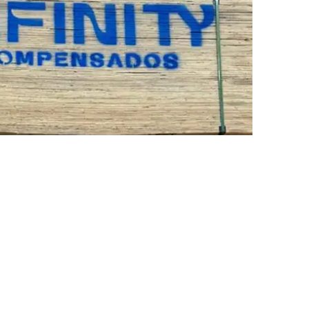
icos de uso
ssura e o formato
são compatíveis com o
nforme os formatos
1,60 × 2,20 m e 1,60 × 2,50 m
,
ilidade.
nto e proteção das bordas após qualquer corte