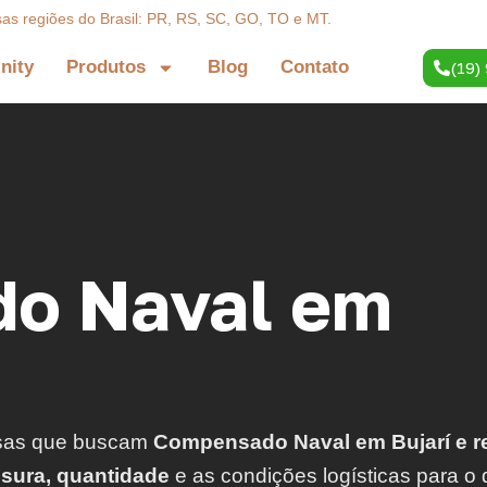
sas regiões do Brasil: PR, RS, SC, GO, TO e MT.
inity
Produtos
Blog
Contato
(19)
o Naval em
sas que buscam
Compensado Naval em Bujarí e r
ssura, quantidade
e as condições logísticas para o 