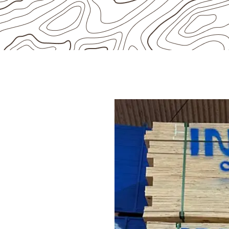
ÃO
 o
 para uma
í?
 Naval
é utilizado quando o
ão à umidade e à