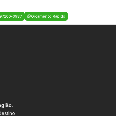
 97106-0987
Orçamento Rápido
egião
.
destino