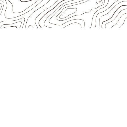
ESCOLHA CONFORME A APLICAÇ
Quando considerar
Compensado Naval
aplicação em Bujar
Em aplicações profissionais, o
Compensado
projeto exige atenção à
colagem, à exposiç