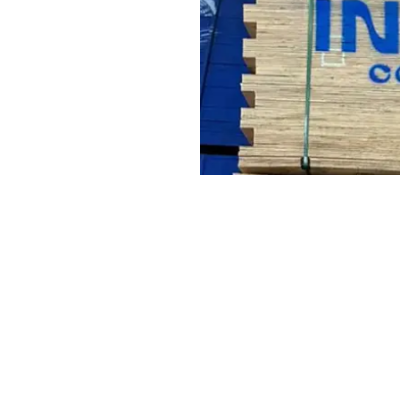
e ser confirmada conforme a
 avaliação
Critérios técn
Confirme se a
espe
projeto.
estinados a ambientes
Planeje o corte co
sujeitos à disponib
órias para projetos
Considere acabame