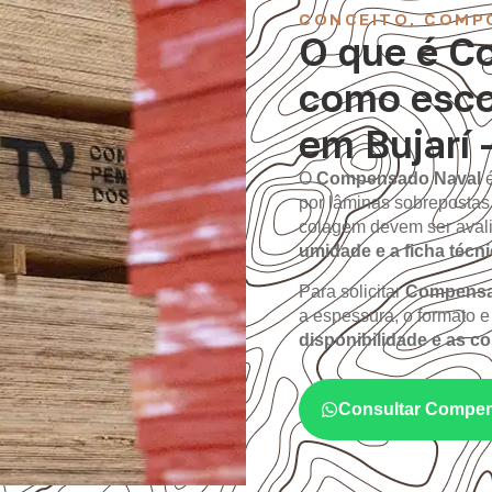
CONCEITO, COMP
O que é C
como esco
em Bujarí 
O
Compensado Naval
por lâminas sobrepostas
colagem devem ser aval
umidade e a ficha técn
Para solicitar
Compensad
a espessura, o formato e 
disponibilidade e as c
Consultar Compen