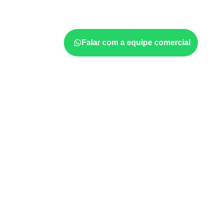
estabilidade dimensional
. A adequação dev
ficha técnica e as condições de uso.
Falar com a equipe comercial
Projetos compatíveis com
técnica
Marcenaria e fabricação de móveis
d
sujeitos à umidade.
Revestimentos internos, painéis e divis