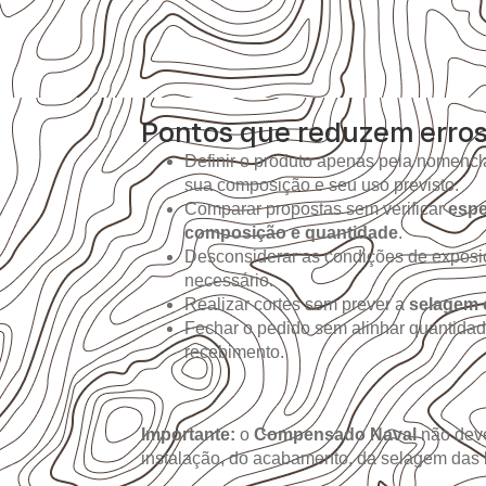
Pontos que reduzem erro
Definir o produto apenas pela nomencla
sua composição e seu uso previsto.
Comparar propostas sem verificar
espe
composição e quantidade
.
Desconsiderar as condições de expos
necessário.
Realizar cortes sem prever a
selagem 
Fechar o pedido sem alinhar quantidad
recebimento.
Importante:
o
Compensado Naval
não deve
instalação, do acabamento, da selagem das