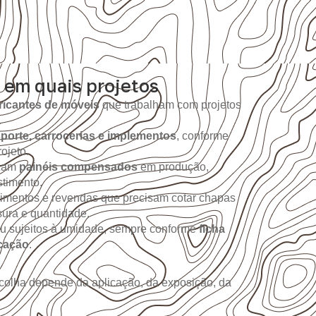
 em quais projetos
ricantes de móveis
que trabalham com projetos
.
sporte, carrocerias e implementos
, conforme
ojeto.
izam
painéis compensados
em produção,
timento.
imentos e revendas que precisam cotar chapas
sura e quantidade.
ou sujeitos à umidade, sempre conforme
ficha
icação
.
colha depende da aplicação, da exposição, da