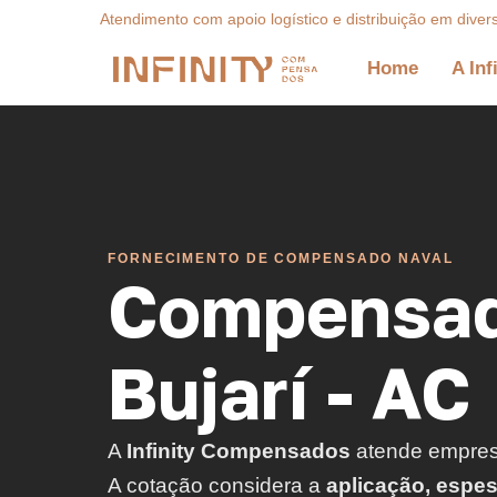
Atendimento com apoio logístico e distribuição em diver
Home
A Inf
FORNECIMENTO DE COMPENSADO NAVAL
Compensad
Bujarí - AC
A
Infinity Compensados
atende empre
A cotação considera a
aplicação, espe