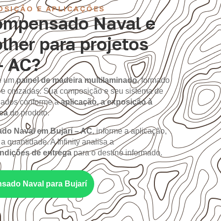
OSIÇÃO E APLICAÇÕES
ompensado Naval e
lher para projetos
– AC?
é um
painel de madeira multilaminado
, formado
 e cruzadas. Sua composição e seu sistema de
iados conforme a
aplicação, a exposição à
ica
do produto.
o Naval em Bujarí – AC
, informe a aplicação,
a quantidade. A Infinity analisa a
ondições de entrega
para o destino informado.
sado Naval para Bujarí