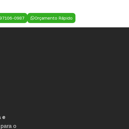
 97106-0987
Orçamento Rápido
 e
 para o