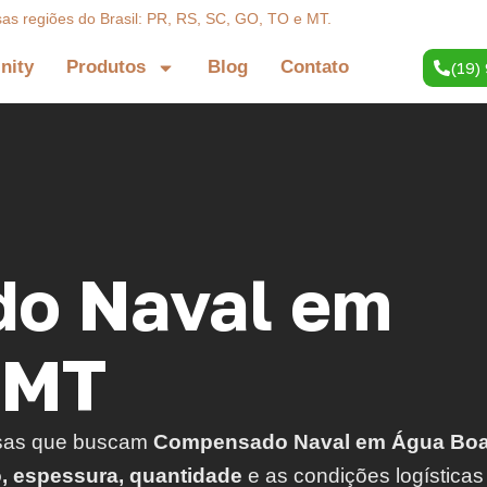
sas regiões do Brasil: PR, RS, SC, GO, TO e MT.
inity
Produtos
Blog
Contato
(19)
o Naval em
 MT
sas que buscam
Compensado Naval em Água Boa
o, espessura, quantidade
e as condições logísticas