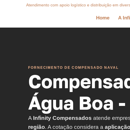
Atendimento com apoio logístico e distribuição em diver
Home
A Inf
FORNECIMENTO DE COMPENSADO NAVAL
Compensad
Água Boa -
A
Infinity Compensados
atende empre
região
. A cotação considera a
aplicaçã