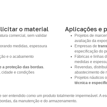
licitar o material
Aplicações e 
tura comercial, sem validar
Projetos de marcen
avaliação da expo
gnorando medidas, espessura
Empresas de
tran
especificação do pr
ição e o acabamento
Fábricas e linhas
medidas e espessur
e a proteção das bordas
.
Revendas, distribu
, cidade e condições
abastecimento de m
Projetos náuticos 
técnica e especif
 ser entendido como um produto totalmente impermeável. A es
 bordas, da manutenção e do armazenamento.