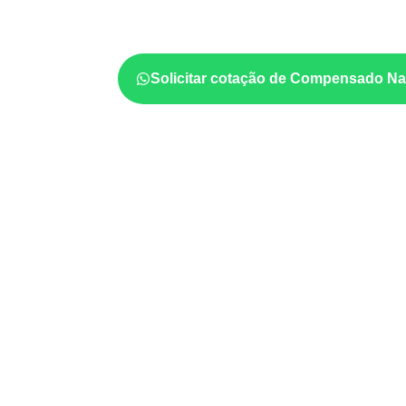
estabilidade dimensional
. A adequação dev
ficha técnica e as condições de uso.
Solicitar cotação de Compensado Na
Usos profissionais do Co
Móveis, divisórias e componentes de
m
exposição e acabamento.
Revestimentos internos, painéis e divis
profissionais.
Aplicações em
carrocerias, implemen