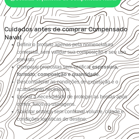
Cuidados antes de comprar Compensado
Naval
Definir o produto apenas pela nomenclatura
comercial, sem validar sua composição e seu uso
previsto.
Comparar propostas sem verificar
espessura,
formato, composição e quantidade
.
Desconsiderar as condições de exposição e o
acabamento necessário.
Ignorar a necessidade de proteger as bordas após
cortes, furos ou usinagens.
Solicitar entrega sem confirmar volume, cidade e
condições logísticas do destino.