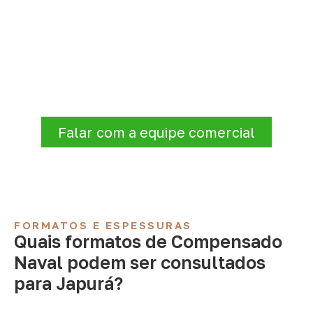
Organize sua cotação de
Compensado Naval
Informe a
aplicação, a espessura, a
quantidade e a cidade de entrega
. A
Infinity verificará a disponibilidade e as
condições comerciais e logísticas para sua
demanda.
Falar com a equipe comercial
FORMATOS E ESPESSURAS
Quais formatos de Compensado
Naval podem ser consultados
para Japurá?