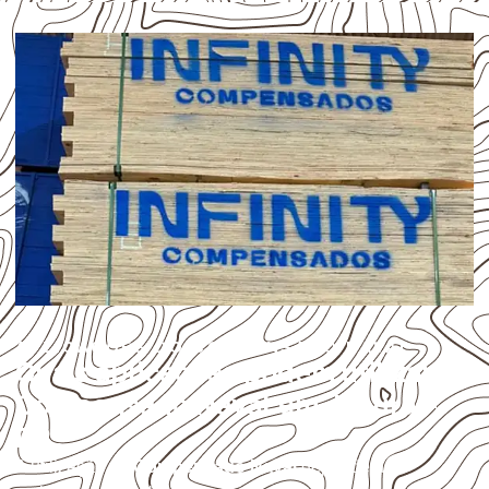
APLICAÇÕES DO COMPENSADO NAVAL
Quais aplicações podem utilizar
Compensado Naval em Japurá –
PR?
A utilização do
Compensado Naval
depende do