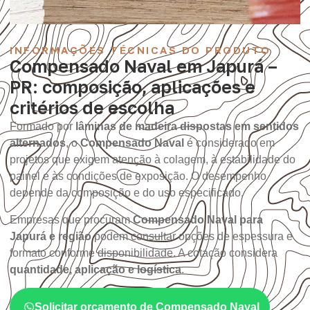
INFORMAÇÕES TÉCNICAS DO PRODUTO
Compensado Naval em Japurá –
PR: composição, aplicações e
critérios de escolha
Formado por
lâminas de madeira dispostas em sentidos
alternados
, o
Compensado Naval
é considerado em
projetos que exigem atenção à colagem, à estabilidade do
painel e às condições de exposição. O desempenho
depende da composição e do uso especificado.
Empresas que procuram
Compensado Naval para
Japurá e região
podem consultar opções de espessura e
formato conforme disponibilidade. A cotação considera
quantidade, aplicação e logística
.
Solicitar orçamento de Compensado Naval