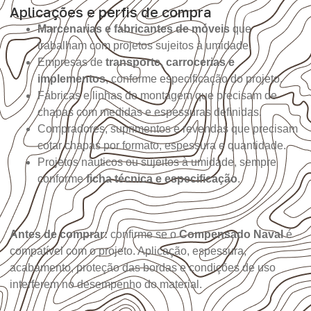
Aplicações e perfis de compra
Marcenarias e fabricantes de móveis
que
trabalham com projetos sujeitos à umidade.
Empresas de
transporte, carrocerias e
implementos
, conforme especificação do projeto.
Fábricas e linhas de montagem que precisam de
chapas com medidas e espessuras definidas.
Compradores, suprimentos e revendas que precisam
cotar chapas por formato, espessura e quantidade.
Projetos náuticos ou sujeitos à umidade, sempre
conforme
ficha técnica e especificação
.
Antes de comprar:
confirme se o
Compensado Naval
é
compatível com o projeto. Aplicação, espessura,
acabamento, proteção das bordas e condições de uso
interferem no desempenho do material.