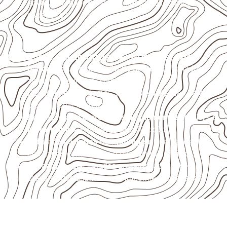
envolva carga, exposição intensa ou requisitos
específicos.
Onde o produto pode ser considerado
Marcenaria e fabricação de móveis
destinados a
ambientes sujeitos à umidade.
Revestimentos internos, painéis e divisórias para
projetos profissionais.
Aplicações em
carrocerias, implementos, trailers e
motorhomes
, conforme especificação.
Indústrias e linhas de montagem
que necessitam
de chapas com formato e espessura definidos.
Aplicações relacionadas ao setor náutico, sem
presumir uso submerso ou impermeabilidade total.