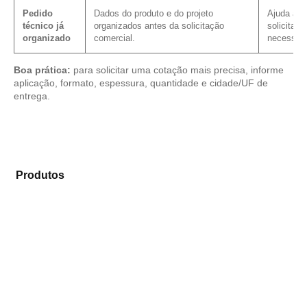
Pedido
Dados do produto e do projeto
Ajuda a re
técnico já
organizados antes da solicitação
solicitaçã
organizado
comercial.
necessári
Boa prática:
para solicitar uma cotação mais precisa, informe
aplicação, formato, espessura, quantidade e cidade/UF de
entrega.
Analise os modelos disponíveis em nosso portfólio de
Produtos
e selecione o tipo de chapa mais adequado
para sua necessidade.
Compensado Plastificado
Plastificado 2 Processos
Compensado Plywood
Madeirite Resinado Fenólico
Madeirite Resinado Cola Branca
OSB Tapume
OSB Home Plus
OSB Induplac