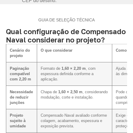
CEP do destino.
GUIA DE SELEÇÃO TÉCNICA
Qual configuração de Compensado
Naval considerar no projeto?
Cenário do
O que considerar
Como inf
projeto
Paginação
Formato de
1,60 × 2,20 m
, com
Ajuda a a
compatível
espessura definida conforme a
às dimens
com 2,20 m
aplicação.
Necessidade
Chapa de
1,60 × 2,50 m
, considerando
Pode cont
de reduzir
modulação, corte e instalação.
quando a 
junções
comprimen
Projeto
Compensado Naval avaliado conforme
Exige con
sujeito à
colagem, acabamento, espessura e
caracterís
umidade
exposição prevista.
proteções