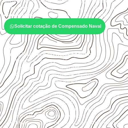
ambiente, da finalidade e da especificação do projeto.
Antes da cotação, verifique a
espessura, o formato, a
exposição e o acabamento
previstos para a chapa.
Solicitar cotação de Compensado Naval
O que interfere no desempenho
Escolha a medida considerando aplicação, apoios,
montagem e especificação técnica.
Organize o plano de corte de acordo com as
dimensões disponíveis e o aproveitamento
necessário.
Considere acabamento e proteção das bordas após
qualquer corte ou usinagem.
Evite contato direto com o solo, chuva, umidade
acumulada e apoios desnivelados.
Valide com o responsável técnico qualquer uso que