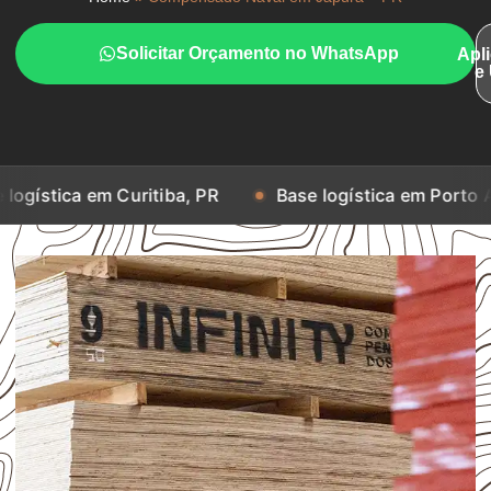
Solicitar Orçamento no WhatsApp
Apl
e
m Curitiba, PR
Base logística em Porto Alegre, RS