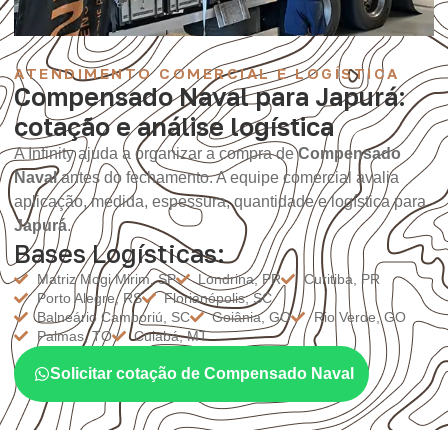
ATENDIMENTO COMERCIAL E LOGÍSTICA
Compensado Naval para Japurá:
cotação e análise logística
A Infinity ajuda a organizar a compra de
Compensado
Naval
antes do fechamento. A equipe comercial avalia
aplicação, medida, espessura, quantidade e logística para
Japurá
.
Bases Logísticas:
Matriz Mogi Mirim, SP
Londrina, PR
Curitiba, PR
Porto Alegre, RS
Florianópolis, SC
Balneário Camboriú, SC
Goiânia, GO
Rio Verde, GO
Palmas, TO
Cuiabá, MT
Solicitar cotação de Compensado Naval