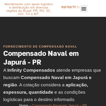
Atendimento com apoio logístico
e distribuição em diversas
regiões do Brasil: PR, RS, SC,
GO, TO e MT.
FORNECIMENTO DE COMPENSADO NAVAL
Compensado Naval em
Japurá - PR
A
Infinity Compensados
atende empresas que
buscam
Compensado Naval em Japurá e
região
. A cotação considera a
aplicação,
espessura, quantidade
e as condições
logísticas para o destino informado.
Home
»
Compensado Naval em Japurá – PR