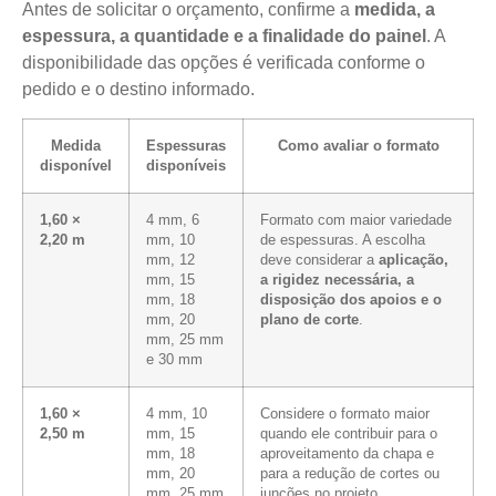
Antes de solicitar o orçamento, confirme a
medida, a
espessura, a quantidade e a finalidade do painel
. A
disponibilidade das opções é verificada conforme o
pedido e o destino informado.
Medida
Espessuras
Como avaliar o formato
disponível
disponíveis
1,60 ×
4 mm, 6
Formato com maior variedade
2,20 m
mm, 10
de espessuras. A escolha
mm, 12
deve considerar a
aplicação,
mm, 15
a rigidez necessária, a
mm, 18
disposição dos apoios e o
mm, 20
plano de corte
.
mm, 25 mm
e 30 mm
1,60 ×
4 mm, 10
Considere o formato maior
2,50 m
mm, 15
quando ele contribuir para o
mm, 18
aproveitamento da chapa e
mm, 20
para a redução de cortes ou
mm, 25 mm
junções no projeto.