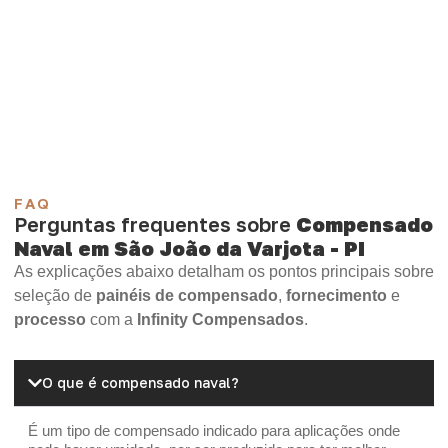
necessidade.
Compensado Plastificado
Plastificado 2 Processos
Compensado Plywood
Madeirite Resinado Fenólico
Madeirite Resinado Cola Branca
OSB Tapume
OSB Home Plus
OSB Induplac
FAQ
Perguntas frequentes sobre
Compensado
Naval em São João da Varjota - PI
As explicações abaixo detalham os pontos principais sobre
seleção de
painéis de compensado
,
fornecimento
e
processo
com a
Infinity Compensados
.
O que é compensado naval?
É um tipo de compensado indicado para aplicações onde