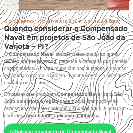
CONCEITO, COMPOSIÇÃO E APLICAÇÕES
Quando considerar o Compensado
Naval em projetos de São João da
Varjota – PI?
O
Compensado Naval
, também relacionado ao termo
técnico
marine plywood
, pertence à categoria dos painéis
compensados. A chapa reúne lâminas cruzadas e deve ser
escolhida conforme o projeto, o acabamento e o nível de
contato com umidade.
Empresas que procuram
Compensado Naval para São
João da Varjota e região
podem consultar opções de
espessura e formato conforme disponibilidade. A cotação
considera
quantidade, aplicação e logística
.
Solicitar orçamento de Compensado Naval