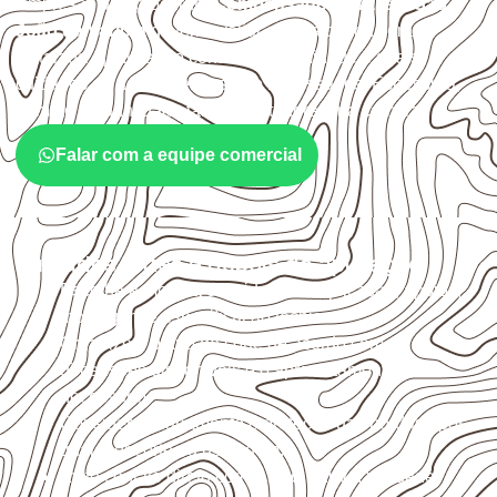
Empresas que procuram
Compensado Naval em São
João da Varjota
devem avaliar onde a chapa será
instalada, qual será o contato com umidade e quais
cuidados de acabamento serão necessários. Espessura,
formato e quantidade também interferem na compra.
Falar com a equipe comercial
Cuidados antes e depois da aplicação
Escolha a medida considerando aplicação, apoios,
montagem e especificação técnica.
Organize o plano de corte de acordo com as
dimensões disponíveis e o aproveitamento
necessário.
Considere acabamento e proteção das bordas após
qualquer corte ou usinagem.
Evite contato direto com o solo, chuva, umidade