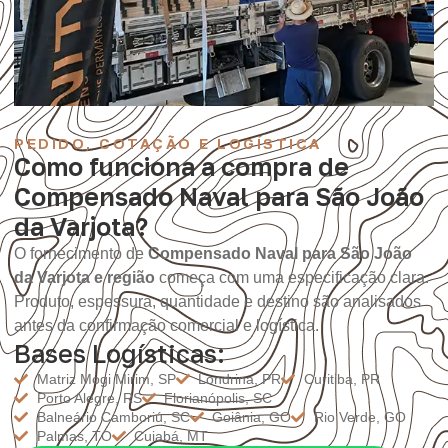
PEDIDO, COTAÇÃO E LOGÍSTICA
Como funciona a compra de
Compensado Naval para São João
da Varjota?
O fornecimento de
Compensado Naval para São João
da Varjota e região
começa com uma especificação clara.
Produto, espessura, quantidade e destino são analisados
antes da confirmação comercial e logística.
Bases Logísticas:
Matriz Mogi Mirim, SP
Londrina, PR
Curitiba, PR
Porto Alegre, RS
Florianópolis, SC
Balneário Camboriú, SC
Goiânia, GO
Rio Verde, GO
Palmas, TO
Cuiabá, MT