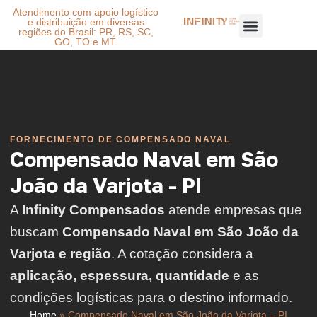
Atendimento com apoio logístico
e distribuição em diversas
regiões do Brasil: PR, RS, SC,
GO, TO e MT.
FORNECIMENTO DE COMPENSADO NAVAL
Compensado Naval em São
João da Varjota - PI
A
Infinity Compensados
atende empresas que
buscam
Compensado Naval em São João da
Varjota e região
. A cotação considera a
aplicação, espessura, quantidade
e as
condições logísticas para o destino informado.
Home
»
Compensado Naval em São João da Varjota – PI