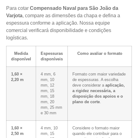
Para cotar
Compensado Naval para São João da
Varjota
, compare as dimensões da chapa e defina a
espessura conforme a aplicação. Nossa equipe
comercial verificará disponibilidade e condições
logísticas.
Medida
Espessuras
Como avaliar o formato
disponível
disponíveis
1,60 ×
4 mm, 6
Formato com maior variedade
2,20 m
mm, 10
de espessuras. A escolha
mm, 12
deve considerar a
aplicação,
mm, 15
a rigidez necessária, a
mm, 18
disposição dos apoios e o
mm, 20
plano de corte
.
mm, 25 mm
e 30 mm
1,60 ×
4 mm, 10
Considere o formato maior
2,50 m
mm, 15
quando ele contribuir para o