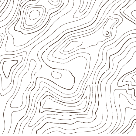
acumulada e apoios desnivelados.
Valide com o responsável técnico qualquer uso que
envolva carga, exposição intensa ou requisitos
específicos.
Onde o produto pode ser considerado
Marcenaria e fabricação de móveis
destinados a
ambientes sujeitos à umidade.
Revestimentos, paredes, pisos e divisórias
,
quando compatíveis com a ficha técnica.
Aplicações em
carrocerias, implementos, trailers e
motorhomes
, conforme especificação.
Indústrias e linhas de montagem
que necessitam
de chapas com formato e espessura definidos.
Projetos náuticos específicos, desde que validados
pela ficha técnica e pelo responsável pelo projeto.