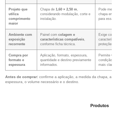
Projeto que
Chapa de
1,60 × 2,50 m
,
Pode melhor
utiliza
considerando modulação, corte e
chapa em pr
comprimento
instalação.
para essa m
maior
Ambiente com
Painel com
colagem e
Exige confi
exposição
características compatíveis
,
característi
recorrente
conforme ficha técnica.
proteções c
Compra por
Aplicação, formato, espessura,
Permite veri
formato e
quantidade e destino previamente
condição co
espessura
informados.
mais clarez
Antes de comprar:
confirme a aplicação, a medida da chapa, a
espessura, o volume necessário e o destino.
Compare as opções em nosso portfólio de
Produtos
e
identifique o produto mais indicado para sua