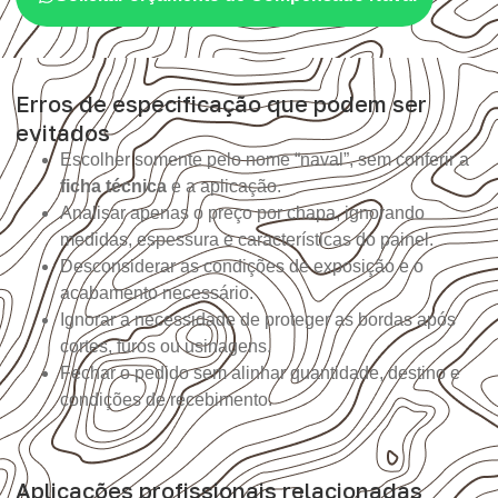
Erros de especificação que podem ser
evitados
Escolher somente pelo nome “naval”, sem conferir a
ficha técnica
e a aplicação.
Analisar apenas o preço por chapa, ignorando
medidas, espessura e características do painel.
Desconsiderar as condições de exposição e o
acabamento necessário.
Ignorar a necessidade de proteger as bordas após
cortes, furos ou usinagens.
Fechar o pedido sem alinhar quantidade, destino e
condições de recebimento.
Aplicações profissionais relacionadas