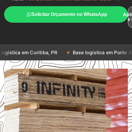
Solicitar Orçamento no WhatsApp
Apl
e
em Curitiba, PR
Base logística em Porto Alegre, RS