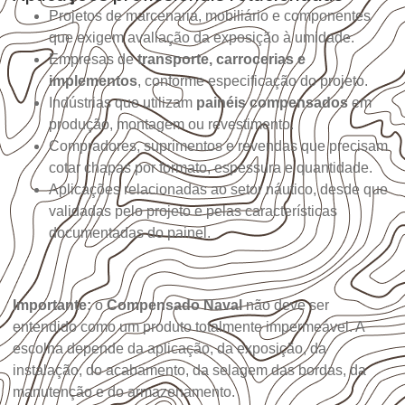
Projetos de marcenaria, mobiliário e componentes
que exigem avaliação da exposição à umidade.
Empresas de
transporte, carrocerias e
implementos
, conforme especificação do projeto.
Indústrias que utilizam
painéis compensados
em
produção, montagem ou revestimento.
Compradores, suprimentos e revendas que precisam
cotar chapas por formato, espessura e quantidade.
Aplicações relacionadas ao setor náutico, desde que
validadas pelo projeto e pelas características
documentadas do painel.
Importante:
o
Compensado Naval
não deve ser
entendido como um produto totalmente impermeável. A
escolha depende da aplicação, da exposição, da
instalação, do acabamento, da selagem das bordas, da
manutenção e do armazenamento.