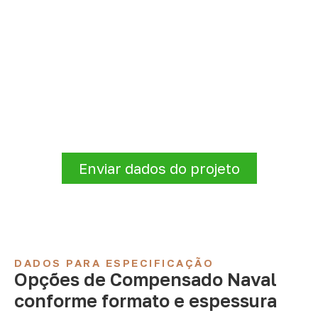
Consulte Compensado Naval
para São João da Varjota – PI
A Infinity atende empresas que precisam de
Compensado Naval para marcenaria,
indústria, transporte e revestimentos
.
Disponibilidade, prazo e entrega são
confirmados após a análise da solicitação.
Enviar dados do projeto
DADOS PARA ESPECIFICAÇÃO
Opções de Compensado Naval
conforme formato e espessura