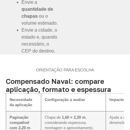
Envie a
quantidade de
chapas
ou o
volume estimado.
Envie a cidade, o
estado e, quando
necessário, o
CEP do destino.
ORIENTAÇÃO PARA ESCOLHA
Compensado Naval: compare
aplicação, formato e espessura
Necessidade
Configuração a avaliar
Impacto na
da aplicação
Paginação
Chapa de
1,60 × 2,20 m
,
Ajuda a ali
compatível
considerando espessura,
dimensões p
com 2,20 m
montagem e aproveitamento.