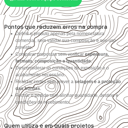
Pontos que reduzem erros na compra
Definir o produto apenas pela nomenclatura
comercial, sem validar sua composição e seu uso
previsto.
Comparar propostas sem verificar
espessura,
formato, composição e quantidade
.
Desconsiderar as condições de exposição e o
acabamento necessário.
Realizar cortes sem prever a
selagem e a proteção
das bordas
.
Fechar o pedido sem alinhar quantidade, destino e
condições de recebimento.
Quem utiliza e em quais projetos