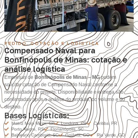
PEDIDO, COTAÇÃO E LOGÍSTICA
Compensado Naval para
Bonfinópolis de Minas: cotação e
análise logística
Empresas de
Bonfinópolis de Minas – MG
podem
solicitar cotação de Compensado Naval conforme a
necessidade do projeto. Disponibilidade e entrega são
confirmadas após a análise do produto, do volume e do
destino.
Bases Logísticas:
Matriz Mogi Mirim, SP
Londrina, PR
Curitiba, PR
Porto Alegre, RS
Florianópolis, SC
Balneário Camboriú, SC
Goiânia, GO
Rio Verde, GO