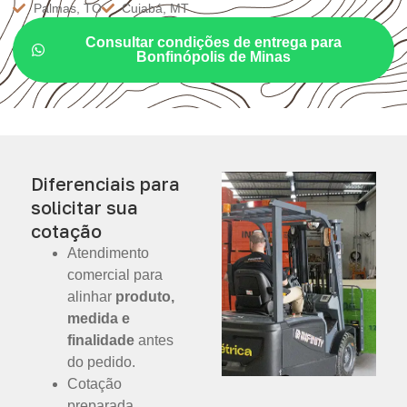
Palmas, TO
Cuiabá, MT
Consultar condições de entrega para
Bonfinópolis de Minas
Diferenciais para
solicitar sua
cotação
Atendimento
comercial para
alinhar
produto,
medida e
finalidade
antes
do pedido.
Cotação
preparada