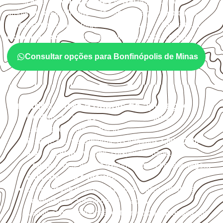
A utilização do
Compensado Naval
depende do
ambiente, da finalidade e da especificação do projeto.
Antes da cotação, verifique a
espessura, o formato, a
exposição e o acabamento
previstos para a chapa.
Consultar opções para Bonfinópolis de Minas
Cuidados antes e depois da aplicação
Confirme se a
espessura e o formato
são
compatíveis com o projeto.
Planeje o corte conforme os formatos
1,60 × 2,20 m e
1,60 × 2,50 m
, sujeitos à disponibilidade.
Proteja cortes, furos e extremidades com a
selagem
indicada para o projeto
.
Evite contato direto com o solo, chuva, umidade
acumulada e apoios desnivelados.
Valide com o responsável técnico qualquer uso que