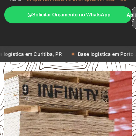
Solicitar Orçamento no WhatsApp
Apl
e
m Curitiba, PR
Base logística em Porto Alegre, RS