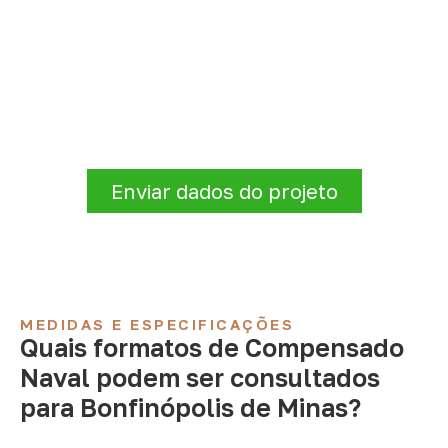
Organize sua cotação de
Compensado Naval
Para solicitar
Compensado Naval em
Bonfinópolis de Minas – MG
, envie os
dados do projeto. A cotação será analisada
conforme produto, quantidade e destino.
Enviar dados do projeto
MEDIDAS E ESPECIFICAÇÕES
Quais formatos de Compensado
Naval podem ser consultados
para Bonfinópolis de Minas?