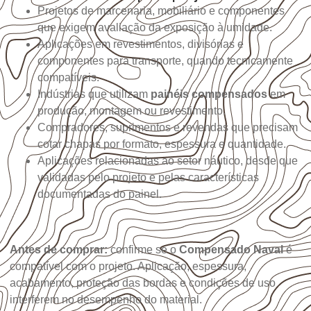
Projetos de marcenaria, mobiliário e componentes
que exigem avaliação da exposição à umidade.
Aplicações em revestimentos, divisórias e
componentes para transporte, quando tecnicamente
compatíveis.
Indústrias que utilizam
painéis compensados
em
produção, montagem ou revestimento.
Compradores, suprimentos e revendas que precisam
cotar chapas por formato, espessura e quantidade.
Aplicações relacionadas ao setor náutico, desde que
validadas pelo projeto e pelas características
documentadas do painel.
Antes de comprar:
confirme se o
Compensado Naval
é
compatível com o projeto. Aplicação, espessura,
acabamento, proteção das bordas e condições de uso
interferem no desempenho do material.