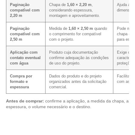
Paginação
Chapa de
1,60 × 2,20 m
,
Ajuda a al
compatível com
considerando espessura,
dimensões
2,20 m
montagem e aproveitamento.
Paginação
Medida de
1,60 × 2,50 m
quando
Pode melh
compatível com
o comprimento for compatível
chapa em 
2,50 m
com o projeto.
para essa
Aplicação com
Produto cuja documentação
Exige con
contato eventual
confirme adequação às condições
caracterís
com água
de uso do projeto.
proteções
Compra por
Dados do produto e do projeto
Facilita 
formato e
organizados antes da solicitação
com as me
espessura
comercial.
Antes de comprar:
confirme a aplicação, a medida da chapa, a
espessura, o volume necessário e o destino.
Compare os modelos disponíveis em nosso portfólio