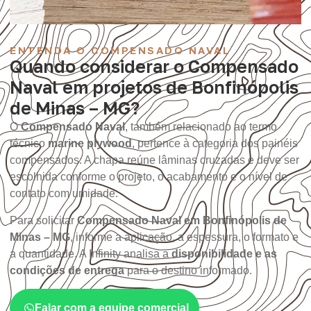
ENTENDA O COMPENSADO NAVAL
Quando considerar o Compensado
Naval em projetos de Bonfinópolis
de Minas – MG?
O
Compensado Naval
, também relacionado ao termo
técnico
marine plywood
, pertence à categoria dos painéis
compensados. A chapa reúne lâminas cruzadas e deve ser
escolhida conforme o projeto, o acabamento e o nível de
contato com umidade.
Para solicitar
Compensado Naval em Bonfinópolis de
Minas – MG
, informe a aplicação, a espessura, o formato e
a quantidade. A Infinity analisa a
disponibilidade e as
condições de entrega
para o destino informado.
Falar com a equipe comercial