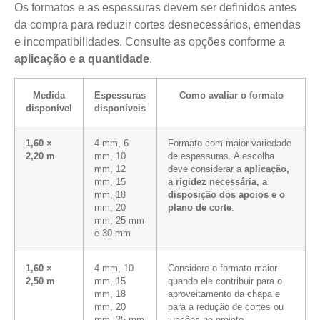
Os formatos e as espessuras devem ser definidos antes
da compra para reduzir cortes desnecessários, emendas
e incompatibilidades. Consulte as opções conforme a
aplicação e a quantidade
.
Medida
Espessuras
Como avaliar o formato
disponível
disponíveis
1,60 ×
4 mm, 6
Formato com maior variedade
2,20 m
mm, 10
de espessuras. A escolha
mm, 12
deve considerar a
aplicação,
mm, 15
a rigidez necessária, a
mm, 18
disposição dos apoios e o
mm, 20
plano de corte
.
mm, 25 mm
e 30 mm
1,60 ×
4 mm, 10
Considere o formato maior
2,50 m
mm, 15
quando ele contribuir para o
mm, 18
aproveitamento da chapa e
mm, 20
para a redução de cortes ou