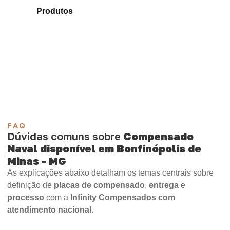
de
Produtos
e identifique o tipo de chapa mais
indicado para sua necessidade.
Compensado Plastificado
Plastificado 2 Processos
Compensado Plywood
Madeirite Resinado Fenólico
Madeirite Resinado Cola Branca
OSB Tapume
OSB Home Plus
OSB Induplac
FAQ
Dúvidas comuns sobre
Compensado
Naval disponível em Bonfinópolis de
Minas - MG
As explicações abaixo detalham os temas centrais sobre
definição de
placas de compensado
,
entrega
e
processo
com a
Infinity Compensados com
atendimento nacional
.