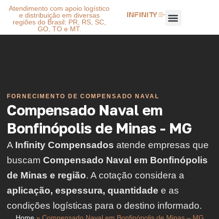
Atendimento com apoio logístico
e distribuição em diversas
regiões do Brasil: PR, RS, SC,
GO, TO e MT.
FORNECIMENTO DE COMPENSADO NAVAL
Compensado Naval em
Bonfinópolis de Minas - MG
A
Infinity Compensados
atende empresas que
buscam
Compensado Naval em Bonfinópolis
de Minas e região
. A cotação considera a
aplicação, espessura, quantidade
e as
condições logísticas para o destino informado.
Home
»
Compensado Naval em Bonfinópolis de Minas – MG