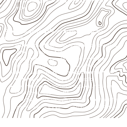
envolva carga, exposição intensa ou requisitos
específicos.
Projetos compatíveis com avaliação
técnica
Marcenaria e fabricação de móveis
destinados a
ambientes sujeitos à umidade.
Revestimentos, paredes, pisos e divisórias
,
quando compatíveis com a ficha técnica.
Aplicações em
carrocerias, implementos, trailers e
motorhomes
, conforme especificação.
Uso industrial em embalagens, caixas, montagem e
proteção de equipamentos.
Projetos náuticos específicos, desde que validados
pela ficha técnica e pelo responsável pelo projeto.