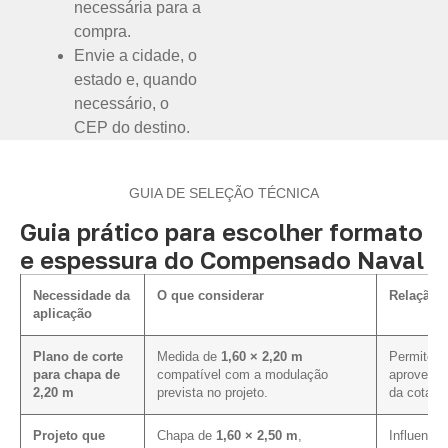
necessária para a
compra.
Envie a cidade, o
estado e, quando
necessário, o
CEP do destino.
GUIA DE SELEÇÃO TÉCNICA
Guia prático para escolher formato
e espessura do Compensado Naval
Necessidade da
O que considerar
Relação 
aplicação
Plano de corte
Medida de
1,60 × 2,20 m
Permite av
para chapa de
compatível com a modulação
aproveita
2,20 m
prevista no projeto.
da cotaçã
Projeto que
Chapa de
1,60 × 2,50 m
,
Influencia