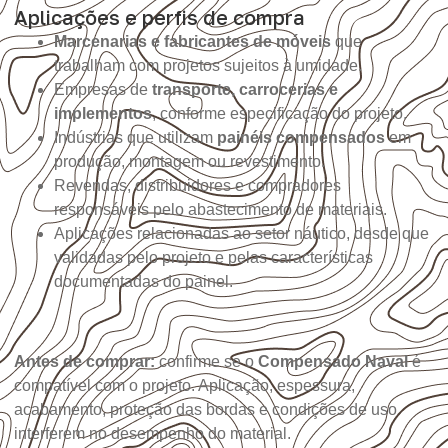
Aplicações e perfis de compra
Marcenarias e fabricantes de móveis
que
trabalham com projetos sujeitos à umidade.
Empresas de
transporte, carrocerias e
implementos
, conforme especificação do projeto.
Indústrias que utilizam
painéis compensados
em
produção, montagem ou revestimento.
Revendas, distribuidores e compradores
responsáveis pelo abastecimento de materiais.
Aplicações relacionadas ao setor náutico, desde que
validadas pelo projeto e pelas características
documentadas do painel.
Antes de comprar:
confirme se o
Compensado Naval
é
compatível com o projeto. Aplicação, espessura,
acabamento, proteção das bordas e condições de uso
interferem no desempenho do material.