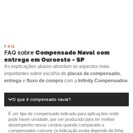
Compensado Plywood
Madeirite Resinado Fenólico
Madeirite Resinado Cola Branca
OSB Tapume
OSB Home Plus
OSB Induplac
FAQ
FAQ sobre
Compensado Naval com
entrega em Ouroeste - SP
As explicações abaixo abordam os aspectos mais
importantes sobre escolha de
placas de compensado
,
entrega
e
fluxo de compra
com a
Infinity Compensados
.
O que é compensado naval?
É um tipo de compensado indicado para aplicações onde
pode haver umidade, por ser produzido para ter melhor
desempenho nesse cenário quando comparado a
compensados comuns (a indicação exata depende da linha