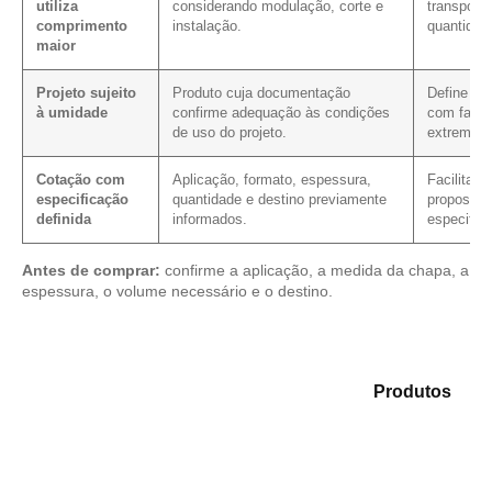
utiliza
considerando modulação, corte e
transport
comprimento
instalação.
quantidad
maior
Projeto sujeito
Produto cuja documentação
Define os
à umidade
confirme adequação às condições
com faces,
de uso do projeto.
extremida
Cotação com
Aplicação, formato, espessura,
Facilita 
especificação
quantidade e destino previamente
proposta
definida
informados.
especific
Antes de comprar:
confirme a aplicação, a medida da chapa, a
espessura, o volume necessário e o destino.
Analise as opções em nosso catálogo de
Produtos
e
selecione o tipo de chapa mais adequado para sua
demanda.
Compensado Plastificado
Plastificado 2 Processos