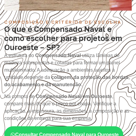
COMPOSIÇÃO E CRITÉRIOS DE ESCOLHA
O que é Compensado Naval e
como escolher para projetos em
Ouroeste – SP?
A estrutura do
Compensado Naval
utiliza lâminas de
madeira sobrepostas e coladas para formar um painel
multilaminado. A adequação a ambientes sujeitos à
umidade depende da
colagem, da proteção das bordas,
do acabamento e da manutenção
.
Na compra de
Compensado Naval em Ouroeste
,
compare mais do que o preço por chapa. Verifique a
aplicação, a espessura, as dimensões, a composição e as
condições de entrega para sua empresa.
Consultar Compensado Naval para Ouroeste