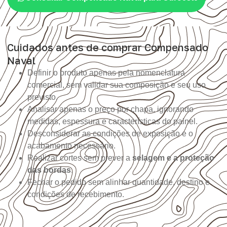
Cuidados antes de comprar Compensado
Naval
Definir o produto apenas pela nomenclatura
comercial, sem validar sua composição e seu uso
previsto.
Analisar apenas o preço por chapa, ignorando
medidas, espessura e características do painel.
Desconsiderar as condições de exposição e o
acabamento necessário.
Realizar cortes sem prever a
selagem e a proteção
das bordas
.
Fechar o pedido sem alinhar quantidade, destino e
condições de recebimento.