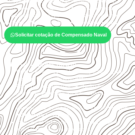
O
Compensado Naval
atende diferentes aplicações
profissionais, desde que suas características sejam
compatíveis com o projeto. A Infinity orienta a compra
conforme
aplicação, medida, quantidade e destino
.
Solicitar cotação de Compensado Naval
Critérios técnicos de uso
Escolha a medida considerando aplicação, apoios,
montagem e especificação técnica.
Organize o plano de corte de acordo com as
dimensões disponíveis e o aproveitamento
necessário.
Proteja cortes, furos e extremidades com a
selagem
indicada para o projeto
.
Evite contato direto com o solo, chuva, umidade
acumulada e apoios desnivelados.