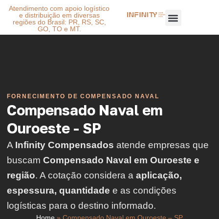
Atendimento com apoio logístico
e distribuição em diversas
regiões do Brasil: PR, RS, SC,
GO, TO e MT.
FORNECIMENTO DE COMPENSADO NAVAL
Compensado Naval em
Ouroeste - SP
A
Infinity Compensados
atende empresas que
buscam
Compensado Naval em Ouroeste e
região
. A cotação considera a
aplicação,
espessura, quantidade
e as condições
logísticas para o destino informado.
Home
»
Compensado Naval em Ouroeste – SP