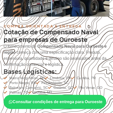
COMPRA ORIENTADA E ENTREGA
Cotação de Compensado Naval
para empresas de Ouroeste
O fornecimento de
Compensado Naval para Ouroeste e
região
começa com uma especificação clara. Produto,
espessura, quantidade e destino são analisados antes da
confirmação comercial e logística.
Bases Logísticas:
Matriz Mogi Mirim, SP
Londrina, PR
Curitiba, PR
Porto Alegre, RS
Florianópolis, SC
Balneário Camboriú, SC
Goiânia, GO
Rio Verde, GO
Palmas, TO
Cuiabá, MT
Consultar condições de entrega para Ouroeste