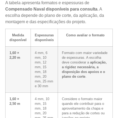
A tabela apresenta formatos e espessuras de
Compensado Naval disponíveis para consulta
. A
escolha depende do plano de corte, da aplicação, da
montagem e das especificações do projeto.
Medida
Espessuras
Como avaliar o formato
disponível
disponíveis
1,60 ×
4 mm, 6
Formato com maior variedade
2,20 m
mm, 10
de espessuras. A escolha
mm, 12
deve considerar a
aplicação,
mm, 15
a rigidez necessária, a
mm, 18
disposição dos apoios e o
mm, 20
plano de corte
.
mm, 25 mm
e 30 mm
1,60 ×
4 mm, 10
Considere o formato maior
2,50 m
mm, 15
quando ele contribuir para o
mm, 18
aproveitamento da chapa e
mm, 20
para a redução de cortes ou