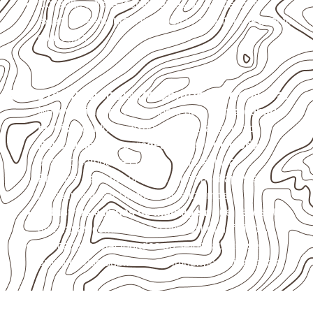
Consulte a ficha técnica antes de aplicações
externas, estruturais ou sujeitas a contato frequente
com água.
Usos profissionais do Compensado Naval
Móveis, divisórias e componentes de
marcenaria
técnica
, conforme exposição e acabamento.
Revestimentos, paredes, pisos e divisórias
,
quando compatíveis com a ficha técnica.
Projetos de transporte que utilizam chapas em
revestimentos e componentes internos.
Indústrias e linhas de montagem
que necessitam
de chapas com formato e espessura definidos.
Aplicações relacionadas ao setor náutico, sem
presumir uso submerso ou impermeabilidade total.