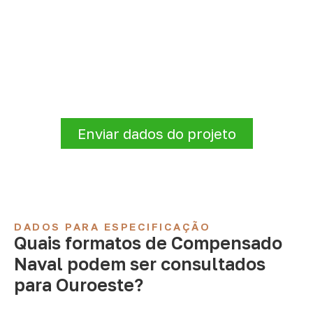
Precisa de Compensado Naval
para sua empresa?
Antes de fechar a compra, confirme se a
espessura, o formato e a aplicação
estão alinhados à necessidade. Envie as
informações para receber uma cotação.
Enviar dados do projeto
DADOS PARA ESPECIFICAÇÃO
Quais formatos de Compensado
Naval podem ser consultados
para Ouroeste?