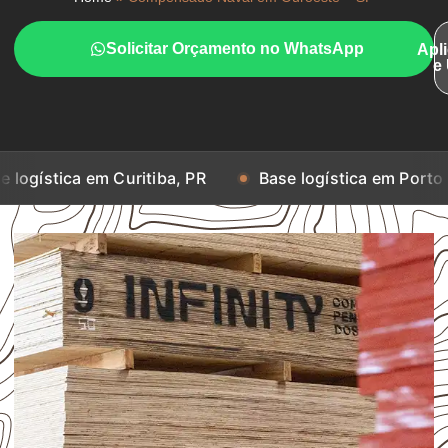
Solicitar Orçamento no WhatsApp
Apl
e
em Curitiba, PR
Base logística em Porto Alegre, RS