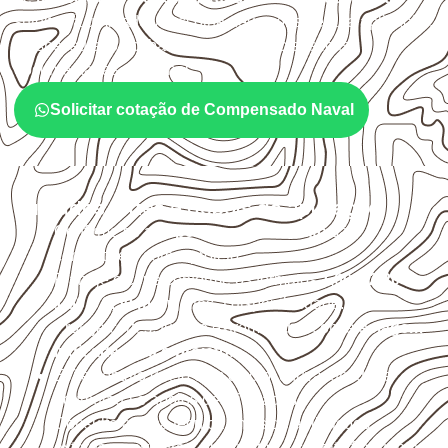
sujeitos à umidade. A escolha deve considerar a aplicação,
a espessura, o acabamento e as características
documentadas do painel.
Solicitar cotação de Compensado Naval
Cuidados antes e depois da aplicação
Confirme se a
espessura e o formato
são
compatíveis com o projeto.
Planeje o corte conforme os formatos
1,60 × 2,20 m e
1,60 × 2,50 m
, sujeitos à disponibilidade.
Proteja cortes, furos e extremidades com a
selagem
indicada para o projeto
.
Evite contato direto com o solo, chuva, umidade
acumulada e apoios desnivelados.
Consulte a ficha técnica antes de aplicações
externas, estruturais ou sujeitas a contato frequente