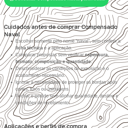
Cuidados antes de comprar Compensado
Naval
Escolher somente pelo nome “naval”, sem conferir a
ficha técnica
e a aplicação.
Comparar propostas sem verificar
espessura,
formato, composição e quantidade
.
Desconsiderar as condições de exposição e o
acabamento necessário.
Ignorar a necessidade de proteger as bordas após
cortes, furos ou usinagens.
Fechar o pedido sem alinhar quantidade, destino e
condições de recebimento.
Aplicações e perfis de compra