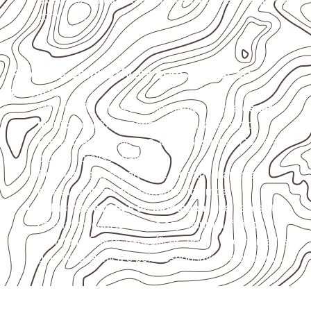
com água.
Projetos compatíveis com avaliação
técnica
Móveis, divisórias e componentes de
marcenaria
técnica
, conforme exposição e acabamento.
Revestimentos internos, painéis e divisórias para
projetos profissionais.
Projetos de transporte que utilizam chapas em
revestimentos e componentes internos.
Indústrias e linhas de montagem
que necessitam
de chapas com formato e espessura definidos.
Projetos náuticos específicos, desde que validados
pela ficha técnica e pelo responsável pelo projeto.