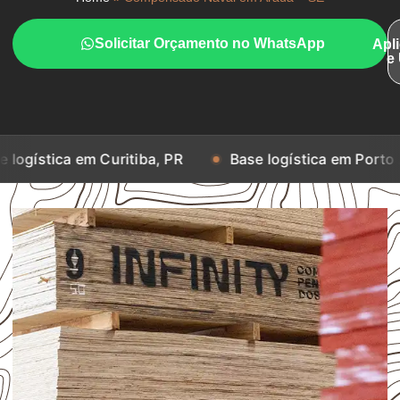
Solicitar Orçamento no WhatsApp
Apl
e
em Curitiba, PR
Base logística em Porto Alegre, RS