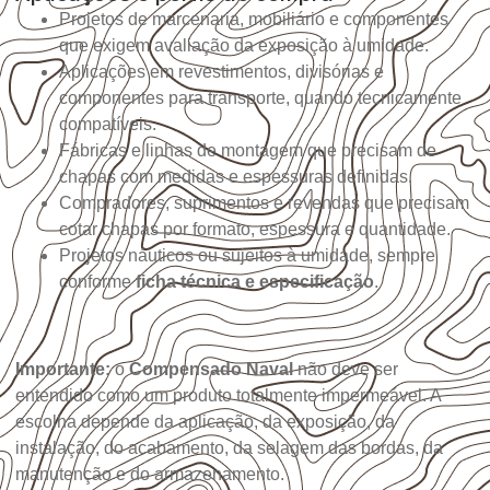
Projetos de marcenaria, mobiliário e componentes
que exigem avaliação da exposição à umidade.
Aplicações em revestimentos, divisórias e
componentes para transporte, quando tecnicamente
compatíveis.
Fábricas e linhas de montagem que precisam de
chapas com medidas e espessuras definidas.
Compradores, suprimentos e revendas que precisam
cotar chapas por formato, espessura e quantidade.
Projetos náuticos ou sujeitos à umidade, sempre
conforme
ficha técnica e especificação
.
Importante:
o
Compensado Naval
não deve ser
entendido como um produto totalmente impermeável. A
escolha depende da aplicação, da exposição, da
instalação, do acabamento, da selagem das bordas, da
manutenção e do armazenamento.