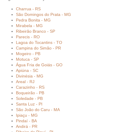
Charrua - RS
São Domingos do Prata - MG
Pedra Bonita - MG
Mirabela - MG
Ribeirão Branco - SP
Parecis - RO
Lagoa do Tocantins - TO
Campina do Simão - PR
Mogeiro - PB
Motuca - SP
Água Fria de Goiás - GO
Apiúna - SC
Divinésia - MG
Areal - RJ
Carazinho - RS
Boqueirão - PB
Soledade - PB
Santa Luz - PI
São João do Caru - MA
Ipiaçu - MG
Pindaí - BA
Andirá - PR