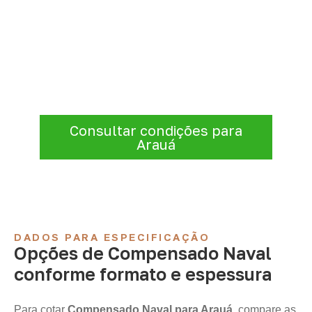
Precisa de Compensado Naval
para sua empresa?
Antes de fechar a compra, confirme se a
espessura, o formato e a aplicação
estão alinhados à necessidade. Envie as
informações para receber uma cotação.
Consultar condições para
Arauá
DADOS PARA ESPECIFICAÇÃO
Opções de Compensado Naval
conforme formato e espessura
Para cotar
Compensado Naval para Arauá
, compare as