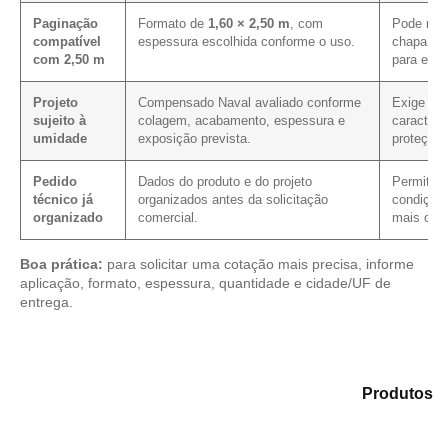
Paginação
Formato de
1,60 × 2,50 m
, com
Pode mel
compatível
espessura escolhida conforme o uso.
chapa em
com 2,50 m
para ess
Projeto
Compensado Naval avaliado conforme
Exige co
sujeito à
colagem, acabamento, espessura e
caracterí
umidade
exposição prevista.
proteçõe
Pedido
Dados do produto e do projeto
Permite ve
técnico já
organizados antes da solicitação
condição 
organizado
comercial.
mais clar
Boa prática:
para solicitar uma cotação mais precisa, informe
aplicação, formato, espessura, quantidade e cidade/UF de
entrega.
Explore as alternativas em nosso portfólio de
Produtos
e selecione o produto mais compatível para sua
aplicação.