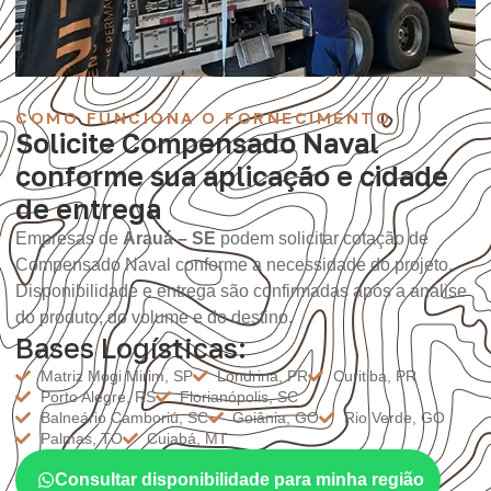
COMO FUNCIONA O FORNECIMENTO
Solicite Compensado Naval
conforme sua aplicação e cidade
de entrega
Empresas de
Arauá – SE
podem solicitar cotação de
Compensado Naval conforme a necessidade do projeto.
Disponibilidade e entrega são confirmadas após a análise
do produto, do volume e do destino.
Bases Logísticas:
Matriz Mogi Mirim, SP
Londrina, PR
Curitiba, PR
Porto Alegre, RS
Florianópolis, SC
Balneário Camboriú, SC
Goiânia, GO
Rio Verde, GO
Palmas, TO
Cuiabá, MT
Consultar disponibilidade para minha região