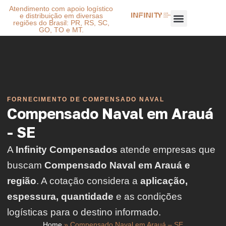
Atendimento com apoio logístico
e distribuição em diversas
regiões do Brasil: PR, RS, SC,
GO, TO e MT.
FORNECIMENTO DE COMPENSADO NAVAL
Compensado Naval em Arauá
- SE
A
Infinity Compensados
atende empresas que
buscam
Compensado Naval em Arauá e
região
. A cotação considera a
aplicação,
espessura, quantidade
e as condições
logísticas para o destino informado.
Home
»
Compensado Naval em Arauá – SE