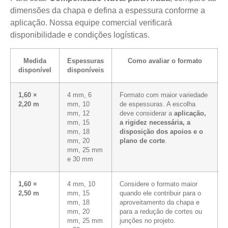
dimensões da chapa e defina a espessura conforme a
aplicação. Nossa equipe comercial verificará
disponibilidade e condições logísticas.
Medida
Espessuras
Como avaliar o formato
disponível
disponíveis
1,60 ×
4 mm, 6
Formato com maior variedade
2,20 m
mm, 10
de espessuras. A escolha
mm, 12
deve considerar a
aplicação,
mm, 15
a rigidez necessária, a
mm, 18
disposição dos apoios e o
mm, 20
plano de corte
.
mm, 25 mm
e 30 mm
1,60 ×
4 mm, 10
Considere o formato maior
2,50 m
mm, 15
quando ele contribuir para o
mm, 18
aproveitamento da chapa e
mm, 20
para a redução de cortes ou
mm, 25 mm
junções no projeto.