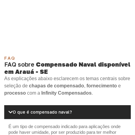
Compensado Plastificado
Plastificado 2 Processos
Compensado Plywood
Madeirite Resinado Fenólico
Madeirite Resinado Cola Branca
OSB Tapume
OSB Home Plus
OSB Induplac
FAQ
FAQ sobre
Compensado Naval disponível
em Arauá - SE
As explicações abaixo esclarecem os temas centrais sobre
seleção de
chapas de compensado
,
fornecimento
e
processo
com a
Infinity Compensados
.
O que é compensado naval?
É um tipo de compensado indicado para aplicações onde
pode haver umidade, por ser produzido para ter melhor