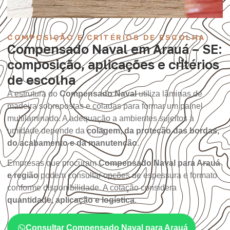
COMPOSIÇÃO E CRITÉRIOS DE ESCOLHA
Compensado Naval em Arauá – SE:
composição, aplicações e critérios
de escolha
A estrutura do
Compensado Naval
utiliza lâminas de
madeira sobrepostas e coladas para formar um painel
multilaminado. A adequação a ambientes sujeitos à
umidade depende da
colagem, da proteção das bordas,
do acabamento e da manutenção
.
Empresas que procuram
Compensado Naval para Arauá
e região
podem consultar opções de espessura e formato
conforme disponibilidade. A cotação considera
quantidade, aplicação e logística
.
Consultar Compensado Naval para Arauá