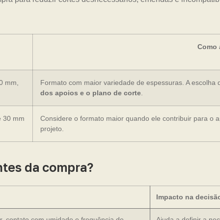
Como a
20 mm,
Formato com maior variedade de espessuras. A escolha 
dos apoios e o plano de corte
.
e 30 mm
Considere o formato maior quando ele contribuir para o 
projeto.
ntes da compra?
Impacto na decisã
r, contato com umidade e frequência de
Ajuda a definir a n