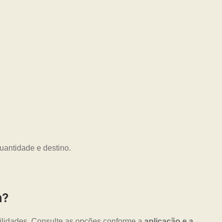
uantidade e destino.
m?
ilidades. Consulte as opções conforme a
aplicação e a