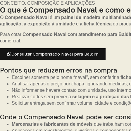
CONCEITO, COMPOSIÇÃO E APLICAÇÕES
O que é Compensado Naval e como es
O
Compensado Naval
é um
painel de madeira multilaminad
aplicação, a exposição à umidade e a ficha técnica
do produ
Para cotar
Compensado Naval com atendimento para Bald
comercial.
Consultar Compensado Naval para Baldim
Pontos que reduzem erros na compra
Escolher somente pelo nome “naval”, sem conferir a
fich
Analisar apenas o preço por chapa, ignorando medidas, es
Não informar se haverá contato com umidade, uso interno
Realizar cortes sem prever a
selagem e a proteção das
Solicitar entrega sem confirmar volume, cidade e condiçõe
Onde o Compensado Naval pode ser cons
Marcenarias e fabricantes de móveis
que trabalham com
Aplicações em revestimentos, divisórias e componentes p