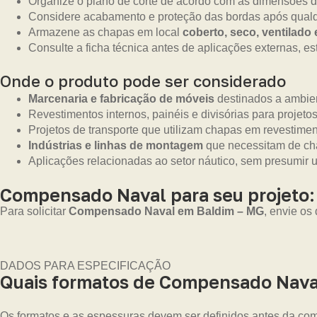
Organize o plano de corte de acordo com as dimensões d
Considere acabamento e proteção das bordas após qualq
Armazene as chapas em local
coberto, seco, ventilado
Consulte a ficha técnica antes de aplicações externas, es
Onde o produto pode ser considerado
Marcenaria e fabricação de móveis
destinados a ambien
Revestimentos internos, painéis e divisórias para projetos
Projetos de transporte que utilizam chapas em revestime
Indústrias e linhas de montagem
que necessitam de cha
Aplicações relacionadas ao setor náutico, sem presumir 
Compensado Naval para seu projeto:
Para solicitar
Compensado Naval em Baldim – MG
, envie os
DADOS PARA ESPECIFICAÇÃO
Quais formatos de Compensado Nava
Os formatos e as espessuras devem ser definidos antes da com