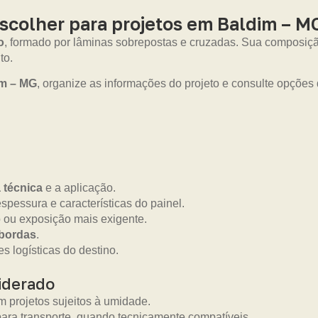
colher para projetos em Baldim – M
o
, formado por lâminas sobrepostas e cruzadas. Sua composiç
to.
im – MG
, organize as informações do projeto e consulte opções
a técnica
e a aplicação.
pessura e características do painel.
 ou exposição mais exigente.
 bordas
.
s logísticas do destino.
iderado
 projetos sujeitos à umidade.
ara transporte, quando tecnicamente compatíveis.