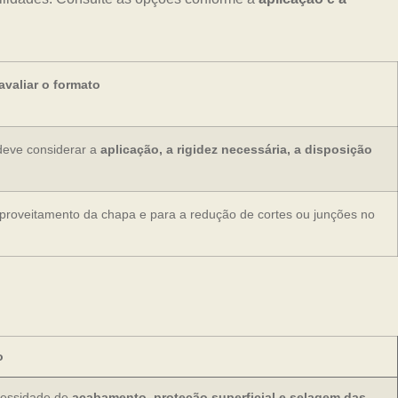
valiar o formato
deve considerar a
aplicação, a rigidez necessária, a disposição
aproveitamento da chapa e para a redução de cortes ou junções no
o
ecessidade de
acabamento, proteção superficial e selagem das