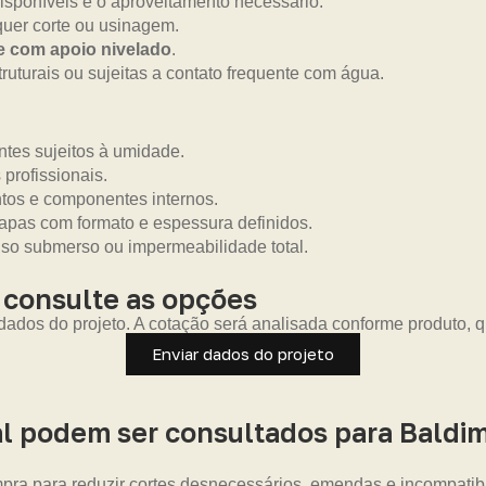
isponíveis e o aproveitamento necessário.
uer corte ou usinagem.
 e com apoio nivelado
.
truturais ou sujeitas a contato frequente com água.
tes sujeitos à umidade.
 profissionais.
ntos e componentes internos.
pas com formato e espessura definidos.
uso submerso ou impermeabilidade total.
 consulte as opções
 dados do projeto. A cotação será analisada conforme produto, q
Enviar dados do projeto
l podem ser consultados para Baldi
pra para reduzir cortes desnecessários, emendas e incompatib