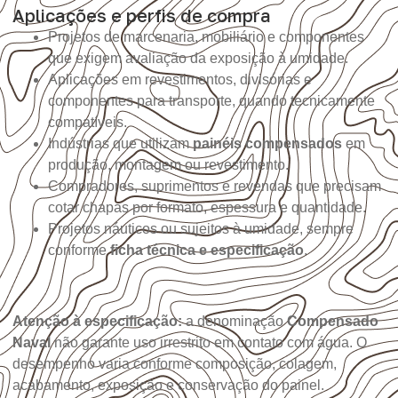
Aplicações e perfis de compra
Projetos de marcenaria, mobiliário e componentes
que exigem avaliação da exposição à umidade.
Aplicações em revestimentos, divisórias e
componentes para transporte, quando tecnicamente
compatíveis.
Indústrias que utilizam
painéis compensados
em
produção, montagem ou revestimento.
Compradores, suprimentos e revendas que precisam
cotar chapas por formato, espessura e quantidade.
Projetos náuticos ou sujeitos à umidade, sempre
conforme
ficha técnica e especificação
.
Atenção à especificação:
a denominação
Compensado
Naval
não garante uso irrestrito em contato com água. O
desempenho varia conforme composição, colagem,
acabamento, exposição e conservação do painel.