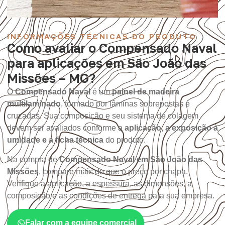
INFORMAÇÕES TÉCNICAS DO PRODUTO
Como avaliar o Compensado Naval
para aplicações em São João das
Missões – MG?
O
Compensado Naval
é um
painel de madeira
multilaminado
, formado por lâminas sobrepostas e
cruzadas. Sua composição e seu sistema de colagem
devem ser avaliados conforme a
aplicação, a exposição à
umidade e a ficha técnica
do produto.
Na compra de
Compensado Naval em São João das
Missões
, compare mais do que o preço por chapa.
Verifique a aplicação, a espessura, as dimensões, a
composição e as condições de entrega para sua empresa.
Falar com a equipe comercial