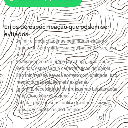
Erros de especificação que podem ser
evitados
Definir o produto apenas pela nomenclatura
comercial, sem validar sua composição e seu uso
previsto.
Analisar apenas o preço por chapa, ignorando
medidas, espessura e características do painel.
Não informar se haverá contato com umidade, uso
interno ou exposição mais exigente.
Ignorar a necessidade de proteger as bordas após
cortes, furos ou usinagens.
Solicitar entrega sem confirmar volume, cidade e
condições logísticas do destino.