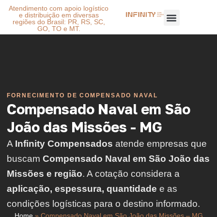
Atendimento com apoio logístico
e distribuição em diversas
regiões do Brasil: PR, RS, SC,
GO, TO e MT.
FORNECIMENTO DE COMPENSADO NAVAL
Compensado Naval em São
João das Missões - MG
A
Infinity Compensados
atende empresas que
buscam
Compensado Naval em São João das
Missões e região
. A cotação considera a
aplicação, espessura, quantidade
e as
condições logísticas para o destino informado.
Home
»
Compensado Naval em São João das Missões – MG