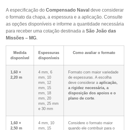
A especificação do
Compensado Naval
deve considerar
o formato da chapa, a espessura e a aplicação. Consulte
as opções disponíveis e informe a quantidade necessária
para receber uma cotação destinada a
São João das
Missões – MG
.
Medida
Espessuras
Como avaliar o formato
disponível
disponíveis
1,60 ×
4 mm, 6
Formato com maior variedade
2,20 m
mm, 10
de espessuras. A escolha
mm, 12
deve considerar a
aplicação,
mm, 15
a rigidez necessária, a
mm, 18
disposição dos apoios e o
mm, 20
plano de corte
.
mm, 25 mm
e 30 mm
1,60 ×
4 mm, 10
Considere o formato maior
2,50 m
mm, 15
quando ele contribuir para o