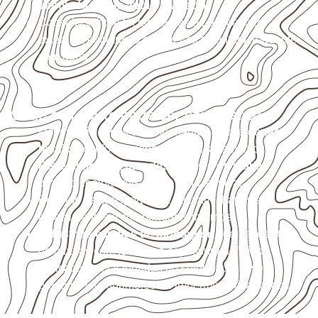
ventilado e com apoio nivelado
.
Consulte a ficha técnica antes de aplicações
externas, estruturais ou sujeitas a contato frequente
com água.
Onde o produto pode ser considerado
Móveis, divisórias e componentes de
marcenaria
técnica
, conforme exposição e acabamento.
Revestimentos, paredes, pisos e divisórias
,
quando compatíveis com a ficha técnica.
Projetos de transporte que utilizam chapas em
revestimentos e componentes internos.
Indústrias e linhas de montagem
que necessitam
de chapas com formato e espessura definidos.
Aplicações relacionadas ao setor náutico, sem
presumir uso submerso ou impermeabilidade total.