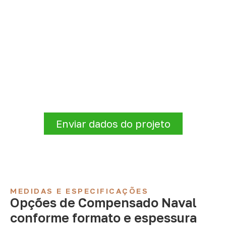
Consulte Compensado Naval
para São João das Missões –
MG
Para solicitar
Compensado Naval em São
João das Missões – MG
, envie os dados do
projeto. A cotação será analisada conforme
produto, quantidade e destino.
Enviar dados do projeto
MEDIDAS E ESPECIFICAÇÕES
Opções de Compensado Naval
conforme formato e espessura