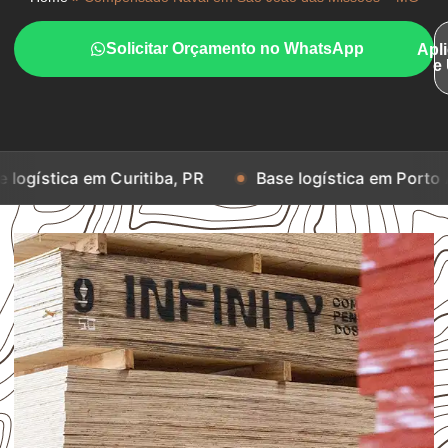
Solicitar Orçamento no WhatsApp
Apl
e
em Curitiba, PR
Base logística em Porto Alegre, RS