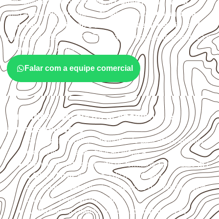
Em aplicações profissionais, o
Compensado Naval
é
utilizado quando o projeto exige atenção à
colagem, à
exposição à umidade e à estabilidade dimensional
. A
adequação deve ser confirmada conforme a ficha técnica e
as condições de uso.
Falar com a equipe comercial
Cuidados com corte, acabamento e
armazenamento
Escolha a medida considerando aplicação, apoios,
montagem e especificação técnica.
Planeje o corte conforme os formatos
1,60 × 2,20 m e
1,60 × 2,50 m
, sujeitos à disponibilidade.
Considere acabamento e proteção das bordas após
qualquer corte ou usinagem.
Armazene as chapas em local
coberto, seco,