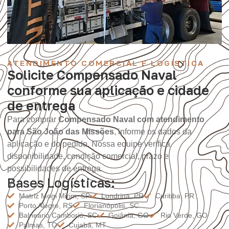
ATENDIMENTO COMERCIAL E LOGÍSTICA
Solicite Compensado Naval
conforme sua aplicação e cidade
de entrega
Para comprar
Compensado Naval com atendimento
para São João das Missões
, informe os dados da
aplicação e do pedido. Nossa equipe verifica
disponibilidade, condição comercial, prazo e
possibilidades de entrega.
Bases Logísticas:
Matriz Mogi Mirim, SP
Londrina, PR
Curitiba, PR
Porto Alegre, RS
Florianópolis, SC
Balneário Camboriú, SC
Goiânia, GO
Rio Verde, GO
Palmas, TO
Cuiabá, MT