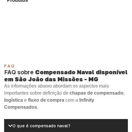
Produtos
e encontre o produto mais compatível para
sua necessidade.
Compensado Plastificado
Plastificado 2 Processos
Compensado Plywood
Madeirite Resinado Fenólico
Madeirite Resinado Cola Branca
OSB Tapume
OSB Home Plus
OSB Induplac
FAQ
FAQ sobre
Compensado Naval disponível
em São João das Missões - MG
As informações abaixo abordam os aspectos mais
importantes sobre definição de
chapas de compensado
,
logística
e
fluxo de compra
com a
Infinity
Compensados
.
O que é compensado naval?