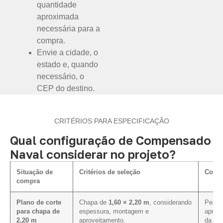
quantidade
aproximada
necessária para a
compra.
Envie a cidade, o
estado e, quando
necessário, o
CEP do destino.
CRITÉRIOS PARA ESPECIFICAÇÃO
Qual configuração de Compensado
Naval considerar no projeto?
Situação de
Critérios de seleção
Como 
compra
Plano de corte
Chapa de
1,60 × 2,20 m
, considerando
Permit
para chapa de
espessura, montagem e
aprove
2,20 m
aproveitamento.
da co