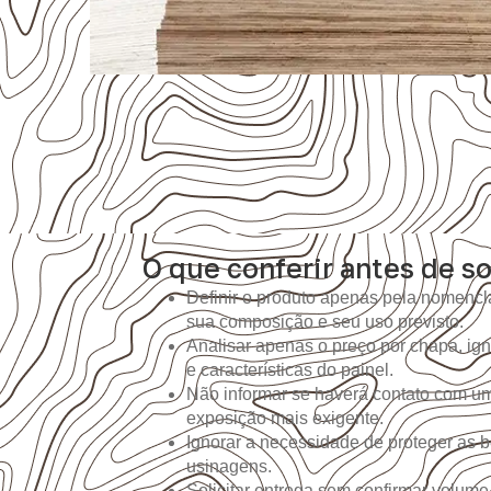
O que conferir antes de so
Definir o produto apenas pela nomencla
sua composição e seu uso previsto.
Analisar apenas o preço por chapa, i
e características do painel.
Não informar se haverá contato com um
exposição mais exigente.
Ignorar a necessidade de proteger as b
usinagens.
Solicitar entrega sem confirmar volume