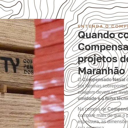
ENTENDA O COMP
Quando co
Compensa
projetos 
Maranhão 
O
Compensado Naval
por lâminas sobrepostas
colagem devem ser aval
umidade e a ficha técn
Na compra de
Compens
compare mais do que o pr
espessura, as dimensões
sua empresa.