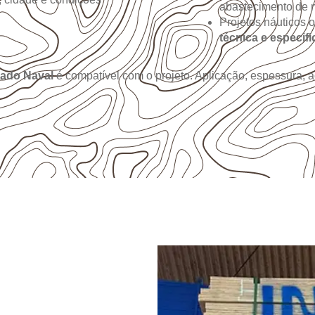
abastecimento de m
Projetos náuticos 
técnica e especif
ado Naval
é compatível com o projeto. Aplicação, espessura,
NAIS
 para