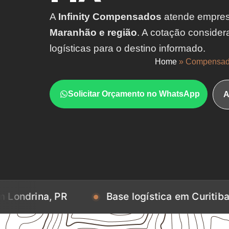
A
Infinity Compensados
atende empre
Maranhão e região
. A cotação consider
logísticas para o destino informado.
Home
»
Compensado
Solicitar Orçamento no WhatsApp
A
PR
Base logística em Curitiba, PR