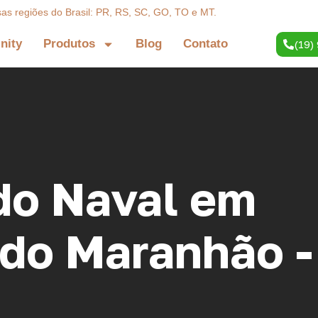
sas regiões do Brasil: PR, RS, SC, GO, TO e MT.
inity
Produtos
Blog
Contato
(19)
o Naval em
do Maranhão -