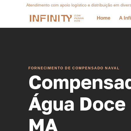
Atendimento com apoio logístico e distribuição em diver
Home
A Inf
FORNECIMENTO DE COMPENSADO NAVAL
Compensad
Água Doce 
MA