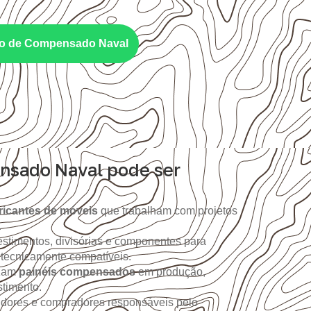
nto de Compensado Naval
nsado Naval pode ser
ricantes de móveis
que trabalham com projetos
.
stimentos, divisórias e componentes para
 tecnicamente compatíveis.
izam
painéis compensados
em produção,
timento.
idores e compradores responsáveis pelo