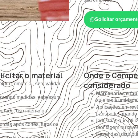
Solicitar orçame
licitar o material
Onde o Compe
considerado
tura comercial, sem validar
Marcenarias e fab
gnorando medidas, espessura
sujeitos à umidade
Aplicações em reve
idade, uso interno ou
transporte, quando
Indústrias que util
ordas após cortes, furos ou
montagem ou reves
Revendas, distribu
, cidade e condições