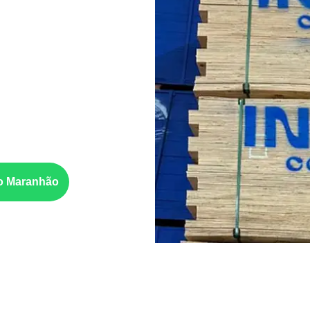
 Doce do
ões e
 Naval
é utilizado quando o
ão à umidade e à
e ser confirmada conforme a
o Maranhão