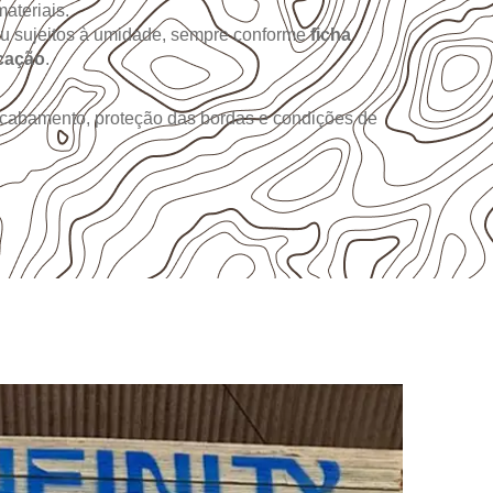
ateriais.
ou sujeitos à umidade, sempre conforme
ficha
icação
.
 acabamento, proteção das bordas e condições de