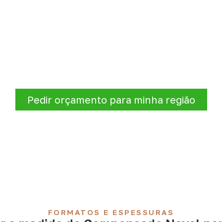
ado Naval para Água Doce
a Doce do Maranhão – MA
, envie os dados do projeto. A
quantidade e destino.
Pedir orçamento para minha região
FORMATOS E ESPESSURAS