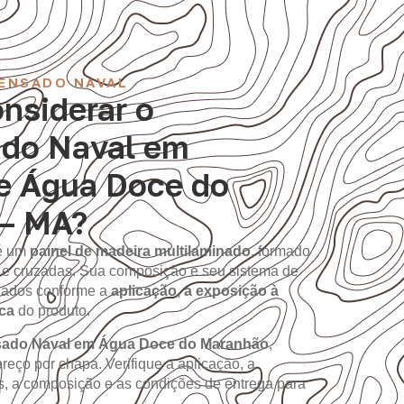
ENSADO NAVAL
nsiderar o
do Naval em
de Água Doce do
– MA?
é um
painel de madeira multilaminado
, formado
 e cruzadas. Sua composição e seu sistema de
iados conforme a
aplicação, a exposição à
ica
do produto.
ado Naval em Água Doce do Maranhão
,
eço por chapa. Verifique a aplicação, a
, a composição e as condições de entrega para