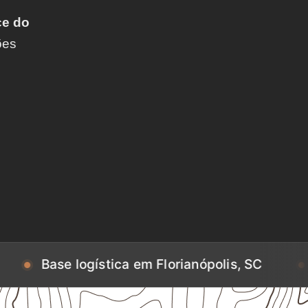
e do
ões
ogística em Florianópolis, SC
Base logíst