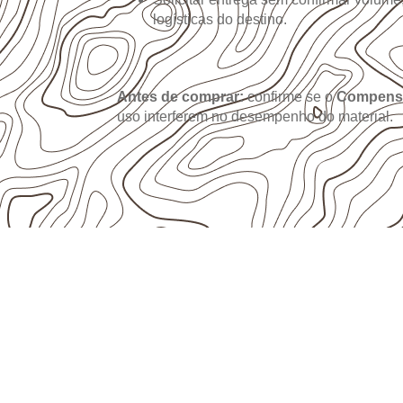
logísticas do destino.
Antes de comprar:
confirme se o
Compens
uso interferem no desempenho do material.
USOS E APLICAÇÕES PROFISSIO
Compensado Naval