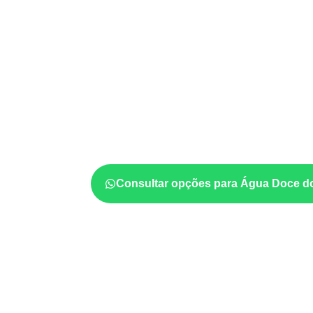
empresas de Água
Maranhão: aplicaç
cuidados
Em aplicações profissionais, o
Compensado
projeto exige atenção à
colagem, à exposiç
estabilidade dimensional
. A adequação dev
ficha técnica e as condições de uso.
Consultar opções para Água Doce d