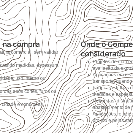
s na compra
Onde o Compe
considerado
tura comercial, sem validar
Projetos de marcen
gnorando medidas, espessura
avaliação da expo
Aplicações em reve
idade, uso interno ou
transporte, quando
Fábricas e linhas
ordas após cortes, furos ou
medidas e espessur
Revendas, distribu
, cidade e condições
abastecimento de m
Aplicações relacio
projeto e pelas ca