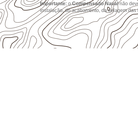
Importante:
o
Compensado Naval
não deve
instalação, do acabamento, da selagem das
UTILIZAÇÃO E CUIDADOS DO P
Compensado Naval
empresas de Buriti