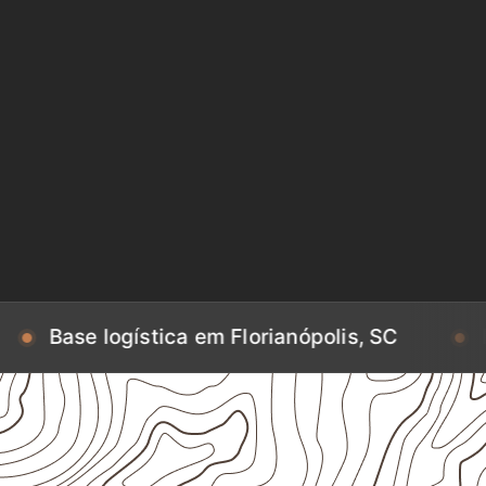
ogística em Florianópolis, SC
Base logíst