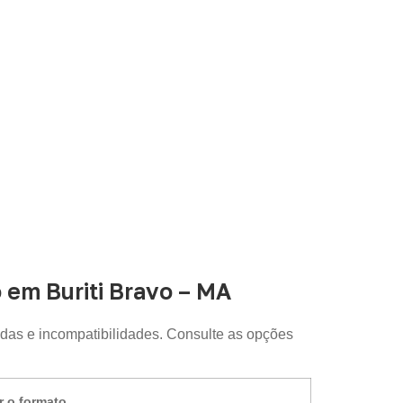
sporte e revestimentos
. Disponibilidade,
o.
em Buriti Bravo – MA
das e incompatibilidades. Consulte as opções
r o formato