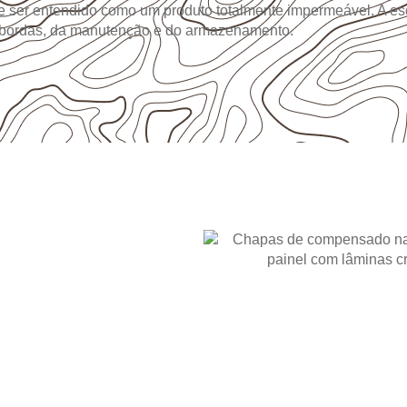
 ser entendido como um produto totalmente impermeável. A es
 bordas, da manutenção e do armazenamento.
RODUTO
 para
 Bravo: