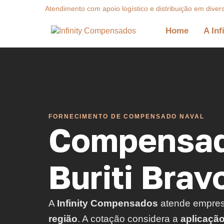
Atendimento com apoio logístico e distribuição em diver
Home
A Inf
FORNECIMENTO DE COMPENSADO NAVAL
Compensad
Buriti Brav
A
Infinity Compensados
atende empre
região
. A cotação considera a
aplicaçã