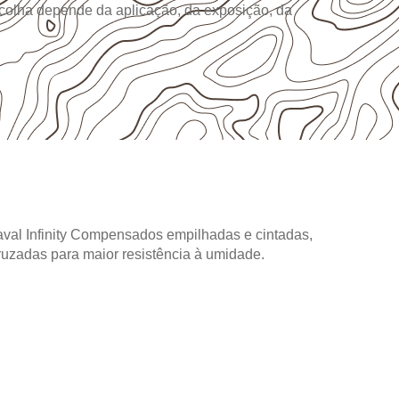
colha depende da aplicação, da exposição, da