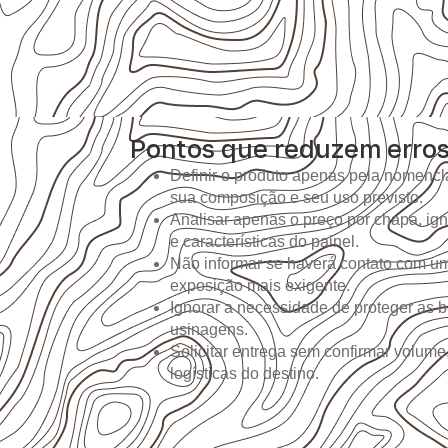
Pontos que reduzem erro
Definir o produto apenas pela nomencla
sua composição e seu uso previsto.
Analisar apenas o preço por chapa, i
e características do painel.
Não informar se haverá contato com um
exposição mais exigente.
Ignorar a necessidade de proteger as b
usinagens.
Solicitar entrega sem confirmar volume
logísticas do destino.