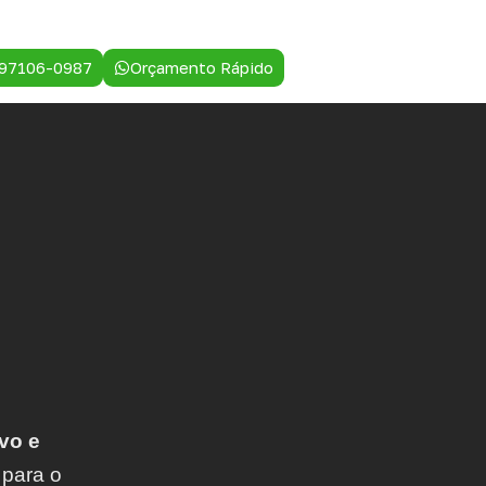
 97106-0987
Orçamento Rápido
vo e
 para o