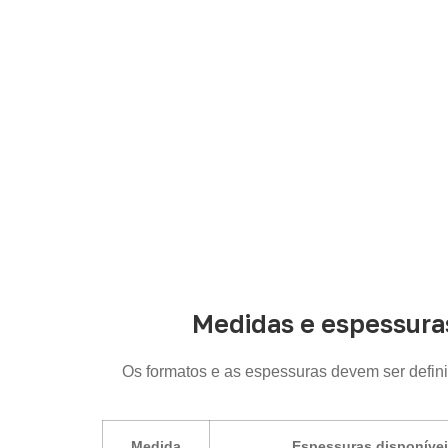
A Infinity atende empresas que precisam
p
Medidas e espessura
Os formatos e as espessuras devem ser defin
Medida
Espessuras disponíve