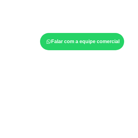
aplicações e cuid
A utilização do
Compensado Naval
depende
e da especificação do projeto. Antes da cotaç
formato, a exposição e o acabamento
prev
Falar com a equipe comercial
Aplicações relacionadas
Marcenaria e fabricação de móveis
d
sujeitos à umidade.