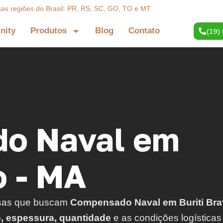
sas regiões do Brasil: PR, RS, SC, GO, TO e MT.
inity
Produtos
Blog
Contato
(19)
o Naval em
o - MA
sas que buscam
Compensado Naval em Buriti Bra
o, espessura, quantidade
e as condições logísticas