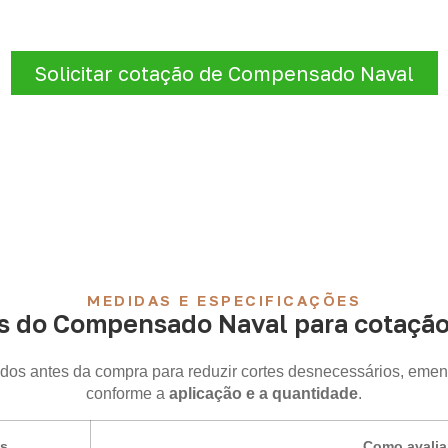
 de
Compensado Naval para marcenaria, indústria, tran
razo e entrega são confirmados após a análise da solicitaçã
Solicitar cotação de Compensado Naval
MEDIDAS E ESPECIFICAÇÕES
s do Compensado Naval para cotação 
idos antes da compra para reduzir cortes desnecessários, emen
conforme a
aplicação e a quantidade
.
is
Como avalia