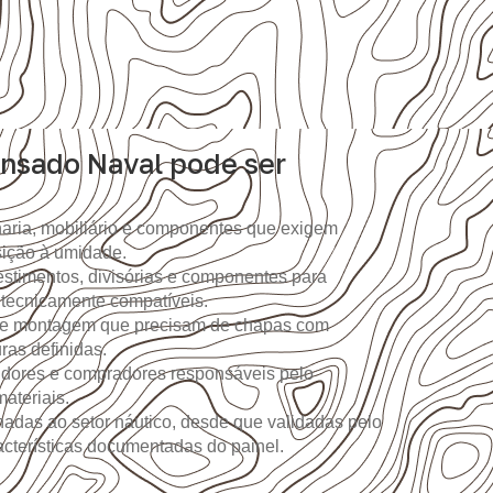
nsado Naval pode ser
aria, mobiliário e componentes que exigem
sição à umidade.
stimentos, divisórias e componentes para
 tecnicamente compatíveis.
 de montagem que precisam de chapas com
as definidas.
idores e compradores responsáveis pelo
ateriais.
nadas ao setor náutico, desde que validadas pelo
racterísticas documentadas do painel.