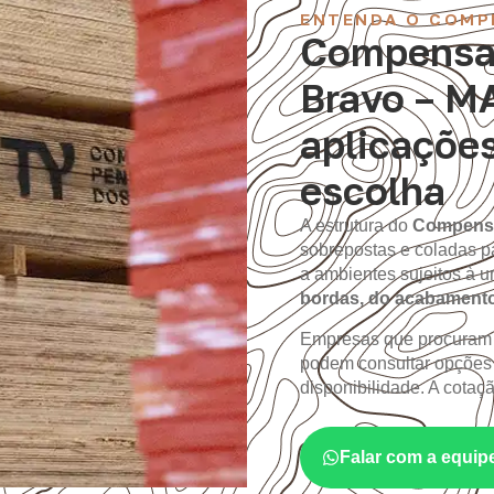
ENTENDA O COMP
Compensad
Bravo – M
aplicações
escolha
A estrutura do
Compens
sobrepostas e coladas p
a ambientes sujeitos à
bordas, do acabament
Empresas que procura
podem consultar opções
disponibilidade. A cotaç
Falar com a equip