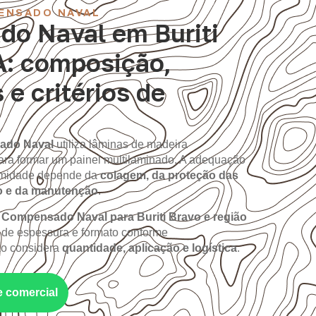
ENSADO NAVAL
o Naval em Buriti
A: composição,
 e critérios de
ado Naval
utiliza lâminas de madeira
ara formar um painel multilaminado. A adequação
 umidade depende da
colagem, da proteção das
o e da manutenção
.
m
Compensado Naval para Buriti Bravo e região
 de espessura e formato conforme
ão considera
quantidade, aplicação e logística
.
e comercial