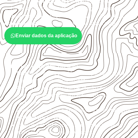
A utilização do
Compensado Naval
depende do
ambiente, da finalidade e da especificação do projeto.
Antes da cotação, verifique a
espessura, o formato, a
exposição e o acabamento
previstos para a chapa.
Enviar dados da aplicação
Critérios técnicos de uso
Escolha a medida considerando aplicação, apoios,
montagem e especificação técnica.
Organize o plano de corte de acordo com as
dimensões disponíveis e o aproveitamento
necessário.
Proteja cortes, furos e extremidades com a
selagem
indicada para o projeto
.
Evite contato direto com o solo, chuva, umidade
acumulada e apoios desnivelados.