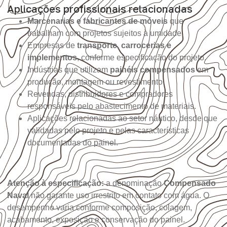
Aplicações profissionais relacionadas
Marcenarias e fabricantes de móveis
que
trabalham com projetos sujeitos à umidade.
Empresas de
transporte, carrocerias e
implementos
, conforme especificação do projeto.
Indústrias que utilizam
painéis compensados
em
produção, montagem ou revestimento.
Revendas, distribuidores e compradores
responsáveis pelo abastecimento de materiais.
Aplicações relacionadas ao setor náutico, desde que
validadas pelo projeto e pelas características
documentadas do painel.
Atenção à especificação:
a denominação
Compensado
Naval
não garante uso irrestrito em contato com água. O
desempenho varia conforme composição, colagem,
acabamento, exposição e conservação do painel.