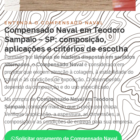
ENTENDA O COMPENSADO NAVAL
Compensado Naval em Teodoro
Sampaio – SP: composição,
aplicações e critérios de escolha
Formado por
lâminas de madeira dispostas em sentidos
alternados
, o
Compensado Naval
é considerado em
projetos que exigem atenção à colagem, à estabilidade do
painel e às condições de exposição. O desempenho
depende da composição e do uso especificado.
Na compra de
Compensado Naval em Teodoro
Sampaio
, compare mais do que o preço por chapa.
Verifique a aplicação, a espessura, as dimensões, a
composição e as condições de entrega para sua empresa.
Solicitar orçamento de Compensado Naval