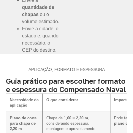
Envie a
quantidade de
chapas
ou o
volume estimado.
Envie a cidade, o
estado e, quando
necessário, o
CEP do destino.
APLICAÇÃO, FORMATO E ESPESSURA
Guia prático para escolher formato
e espessura do Compensado Naval
Necessidade da
O que considerar
Impacto n
aplicação
Plano de corte
Chapa de
1,60 × 2,20 m
,
Pode facili
para chapa de
considerando espessura,
plano de 
2,20 m
montagem e aproveitamento.