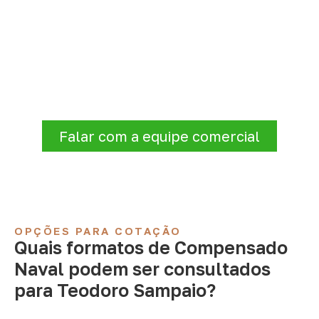
Solicite Compensado Naval
conforme sua aplicação
Antes de fechar a compra, confirme se a
espessura, o formato e a aplicação
estão alinhados à necessidade. Envie as
informações para receber uma cotação.
Falar com a equipe comercial
OPÇÕES PARA COTAÇÃO
Quais formatos de Compensado
Naval podem ser consultados
para Teodoro Sampaio?