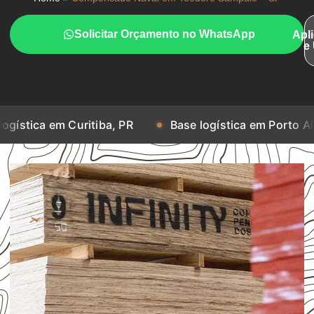
Solicitar Orçamento no WhatsApp
Apl
e
 Curitiba, PR
Base logística em Porto Alegre, RS