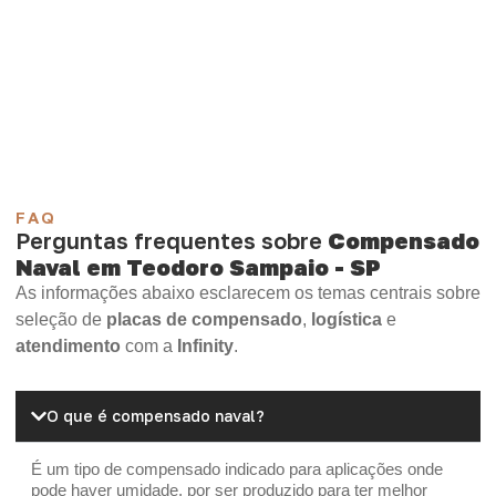
Compensado Plastificado
Plastificado 2 Processos
Compensado Plywood
Madeirite Resinado Fenólico
Madeirite Resinado Cola Branca
OSB Tapume
OSB Home Plus
OSB Induplac
FAQ
Perguntas frequentes sobre
Compensado
Naval em Teodoro Sampaio - SP
As informações abaixo esclarecem os temas centrais sobre
seleção de
placas de compensado
,
logística
e
atendimento
com a
Infinity
.
O que é compensado naval?
É um tipo de compensado indicado para aplicações onde
pode haver umidade, por ser produzido para ter melhor