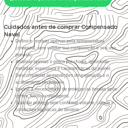
Cuidados antes de comprar Compensado
Naval
Definir o produto apenas pela nomenclatura
comercial, sem validar sua composição e seu uso
previsto.
Analisar apenas o preço por chapa, ignorando
medidas, espessura e características do painel.
Desconsiderar as condições de exposição e o
acabamento necessário.
Ignorar a necessidade de proteger as bordas após
cortes, furos ou usinagens.
Solicitar entrega sem confirmar volume, cidade e
condições logísticas do destino.