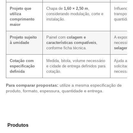
Projeto que
Chapa de
1,60 × 2,50 m
,
Influencia 
utiliza
considerando modulação, corte e
transporte
comprimento
instalação.
quantidade
maior
Projeto sujeito
Painel com
colagem e
A exposiçã
à umidade
características compatíveis
,
necessida
conforme ficha técnica.
selagem 
Cotação com
Medida, bitola, volume necessário
Ajuda a red
especificação
e cidade de entrega definidos para
solicitação
definida
cotação.
necessário
Para comparar propostas:
utilize a mesma especificação de
produto, formato, espessura, quantidade e entrega.
Analise os modelos disponíveis em nosso portfólio de
Produtos
e selecione o material mais adequado para
sua aplicação.