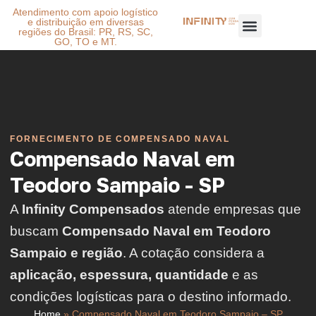
Atendimento com apoio logístico
e distribuição em diversas
regiões do Brasil: PR, RS, SC,
GO, TO e MT.
FORNECIMENTO DE COMPENSADO NAVAL
Compensado Naval em
Teodoro Sampaio - SP
A
Infinity Compensados
atende empresas que
buscam
Compensado Naval em Teodoro
Sampaio e região
. A cotação considera a
aplicação, espessura, quantidade
e as
condições logísticas para o destino informado.
Home
»
Compensado Naval em Teodoro Sampaio – SP