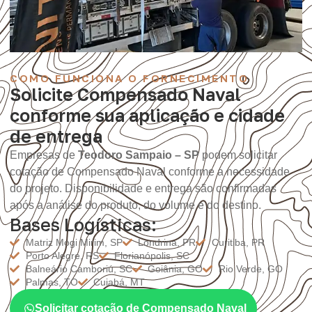
COMO FUNCIONA O FORNECIMENTO
Solicite Compensado Naval
conforme sua aplicação e cidade
de entrega
Empresas de
Teodoro Sampaio – SP
podem solicitar
cotação de Compensado Naval conforme a necessidade
do projeto. Disponibilidade e entrega são confirmadas
após a análise do produto, do volume e do destino.
Bases Logísticas:
Matriz Mogi Mirim, SP
Londrina, PR
Curitiba, PR
Porto Alegre, RS
Florianópolis, SC
Balneário Camboriú, SC
Goiânia, GO
Rio Verde, GO
Palmas, TO
Cuiabá, MT
Solicitar cotação de Compensado Naval