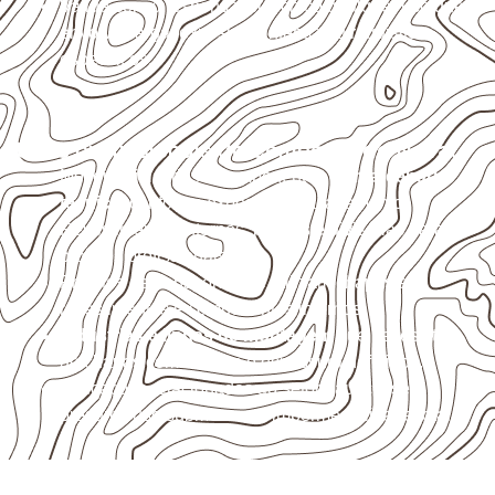
Valide com o responsável técnico qualquer uso que
envolva carga, exposição intensa ou requisitos
específicos.
Usos profissionais do Compensado Naval
Móveis, divisórias e componentes de
marcenaria
técnica
, conforme exposição e acabamento.
Revestimentos internos, painéis e divisórias para
projetos profissionais.
Projetos de transporte que utilizam chapas em
revestimentos e componentes internos.
Indústrias e linhas de montagem
que necessitam
de chapas com formato e espessura definidos.
Aplicações relacionadas ao setor náutico, sem
presumir uso submerso ou impermeabilidade total.