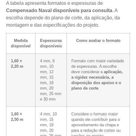
A tabela apresenta formatos e espessuras de
Compensado Naval disponíveis para consulta
. A
escolha depende do plano de corte, da aplicação, da
montagem e das especificações do projeto.
Medida
Espessuras
Como avaliar o formato
disponível
disponíveis
1,60 ×
4 mm, 6
Formato com maior variedade
2,20 m
mm, 10
de espessuras. A escolha
mm, 12
deve considerar a
aplicação,
mm, 15
a rigidez necessária, a
mm, 18
disposição dos apoios e o
mm, 20
plano de corte
.
mm, 25 mm
e 30 mm
1,60 ×
4 mm, 10
Considere o formato maior
2,50 m
mm, 15
quando ele contribuir para o
mm, 18
aproveitamento da chapa e
mm, 20
para a redução de cortes ou