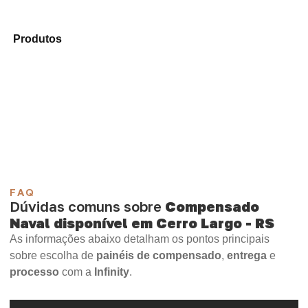
Analise os modelos disponíveis em nosso mix de
Produtos
e identifique o tipo de chapa mais adequado
para sua demanda.
Compensado Plastificado
Plastificado 2 Processos
Compensado Plywood
Madeirite Resinado Fenólico
Madeirite Resinado Cola Branca
OSB Tapume
OSB Home Plus
OSB Induplac
FAQ
Dúvidas comuns sobre
Compensado
Naval disponível em Cerro Largo - RS
As informações abaixo detalham os pontos principais
sobre escolha de
painéis de compensado
,
entrega
e
processo
com a
Infinity
.