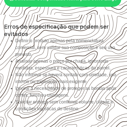
Erros de especificação que podem ser
evitados
Definir o produto apenas pela nomenclatura
comercial, sem validar sua composição e seu uso
previsto.
Analisar apenas o preço por chapa, ignorando
medidas, espessura e características do painel.
Não informar se haverá contato com umidade, uso
interno ou exposição mais exigente.
Ignorar a necessidade de proteger as bordas após
cortes, furos ou usinagens.
Solicitar entrega sem confirmar volume, cidade e
condições logísticas do destino.