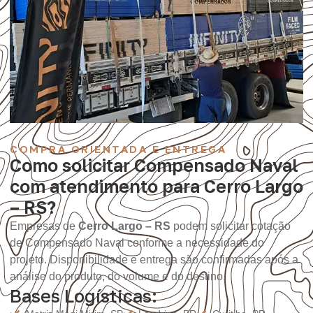
COMPRA ORIENTADA E ENTREGA
Como solicitar Compensado Naval
com atendimento para Cerro Largo
– RS?
Empresas de
Cerro Largo – RS
podem solicitar cotação
de Compensado Naval conforme a necessidade do
projeto. Disponibilidade e entrega são confirmadas após a
análise do produto, do volume e do destino.
Bases Logísticas: