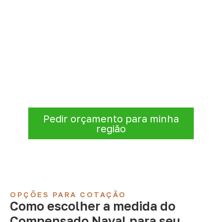
Organize sua cotação de
Compensado Naval
Informe a
aplicação, a espessura, a
quantidade e a cidade de entrega
. A
Infinity verificará a disponibilidade e as
condições comerciais e logísticas para sua
demanda.
Pedir orçamento para minha
região
OPÇÕES PARA COTAÇÃO
Como escolher a medida do
Compensado Naval para seu