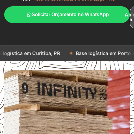
Solicitar Orçamento no WhatsApp
Apl
e
m Curitiba, PR
Base logística em Porto Alegre, RS