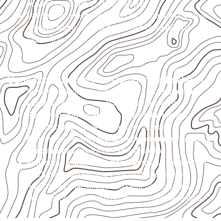
acumulada e apoios desnivelados.
Valide com o responsável técnico qualquer uso que
envolva carga, exposição intensa ou requisitos
específicos.
Usos profissionais do Compensado Naval
Móveis, divisórias e componentes de
marcenaria
técnica
, conforme exposição e acabamento.
Revestimentos, paredes, pisos e divisórias
,
quando compatíveis com a ficha técnica.
Aplicações em
carrocerias, implementos, trailers e
motorhomes
, conforme especificação.
Indústrias e linhas de montagem
que necessitam
de chapas com formato e espessura definidos.
Aplicações relacionadas ao setor náutico, sem
presumir uso submerso ou impermeabilidade total.