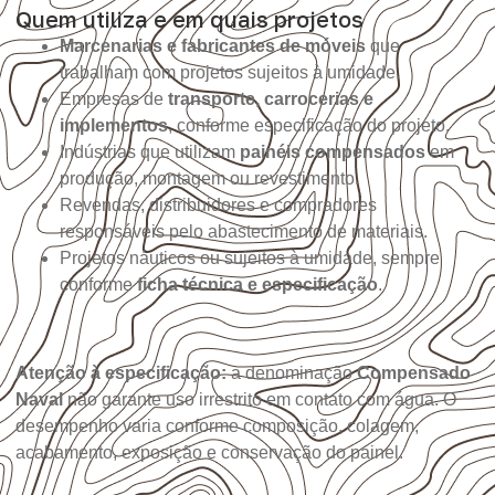
Quem utiliza e em quais projetos
Marcenarias e fabricantes de móveis
que
trabalham com projetos sujeitos à umidade.
Empresas de
transporte, carrocerias e
implementos
, conforme especificação do projeto.
Indústrias que utilizam
painéis compensados
em
produção, montagem ou revestimento.
Revendas, distribuidores e compradores
responsáveis pelo abastecimento de materiais.
Projetos náuticos ou sujeitos à umidade, sempre
conforme
ficha técnica e especificação
.
Atenção à especificação:
a denominação
Compensado
Naval
não garante uso irrestrito em contato com água. O
desempenho varia conforme composição, colagem,
acabamento, exposição e conservação do painel.