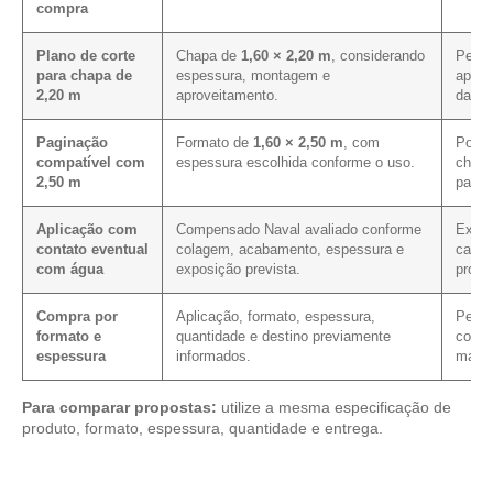
compra
Plano de corte
Chapa de
1,60 × 2,20 m
, considerando
Permi
para chapa de
espessura, montagem e
aprov
2,20 m
aproveitamento.
da co
Paginação
Formato de
1,60 × 2,50 m
, com
Pode 
compatível com
espessura escolhida conforme o uso.
chapa
2,50 m
para 
Aplicação com
Compensado Naval avaliado conforme
Exige
contato eventual
colagem, acabamento, espessura e
carac
com água
exposição prevista.
prote
Compra por
Aplicação, formato, espessura,
Permit
formato e
quantidade e destino previamente
condi
espessura
informados.
mais 
Para comparar propostas:
utilize a mesma especificação de
produto, formato, espessura, quantidade e entrega.