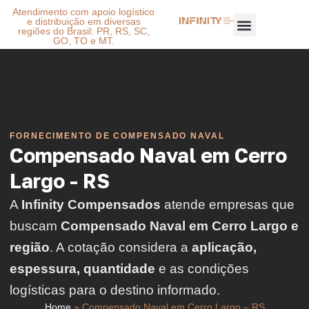
Atendimento com apoio logístico
e distribuição em diversas
regiões do Brasil: PR, RS, SC,
GO, TO e MT.
FORNECIMENTO DE COMPENSADO NAVAL
Compensado Naval em Cerro
Largo - RS
A
Infinity Compensados
atende empresas que
buscam
Compensado Naval em Cerro Largo e
região
. A cotação considera a
aplicação,
espessura, quantidade
e as condições
logísticas para o destino informado.
Home
»
Compensado Naval em Cerro Largo – RS