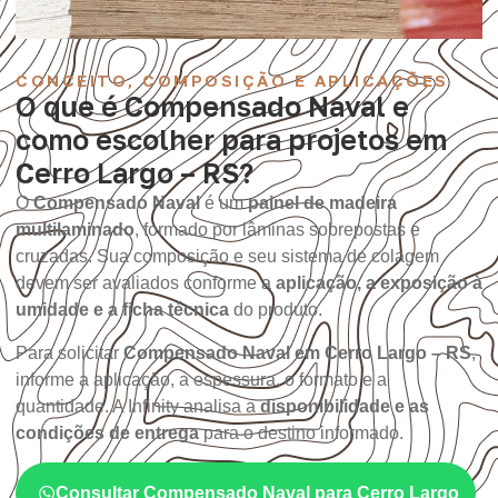
CONCEITO, COMPOSIÇÃO E APLICAÇÕES
O que é Compensado Naval e
como escolher para projetos em
Cerro Largo – RS?
O
Compensado Naval
é um
painel de madeira
multilaminado
, formado por lâminas sobrepostas e
cruzadas. Sua composição e seu sistema de colagem
devem ser avaliados conforme a
aplicação, a exposição à
umidade e a ficha técnica
do produto.
Para solicitar
Compensado Naval em Cerro Largo – RS
,
informe a aplicação, a espessura, o formato e a
quantidade. A Infinity analisa a
disponibilidade e as
condições de entrega
para o destino informado.
Consultar Compensado Naval para Cerro Largo