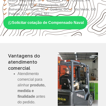
Matriz Mogi Mirim, SP
Londrina, PR
Curitiba, PR
Porto Alegre, RS
Florianópolis, SC
Balneário Camboriú, SC
Goiânia, GO
Rio Verde, GO
Palmas, TO
Cuiabá, MT
Solicitar cotação de Compensado Naval
Vantagens do
atendimento
comercial
Atendimento
comercial para
alinhar
produto,
medida e
finalidade
antes
do pedido.