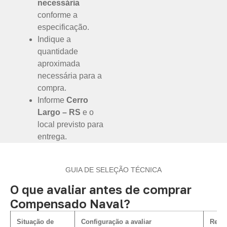
necessária
conforme a
especificação.
Indique a
quantidade
aproximada
necessária para a
compra.
Informe
Cerro
Largo – RS
e o
local previsto para
entrega.
GUIA DE SELEÇÃO TÉCNICA
O que avaliar antes de comprar
Compensado Naval?
Situação de
Configuração a avaliar
Relaç