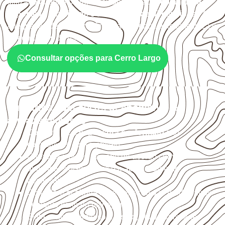
utilizado quando o projeto exige atenção à
colagem, à
exposição à umidade e à estabilidade dimensional
. A
adequação deve ser confirmada conforme a ficha técnica e
as condições de uso.
Consultar opções para Cerro Largo
Cuidados com corte, acabamento e
armazenamento
Confirme se a
espessura e o formato
são
compatíveis com o projeto.
Organize o plano de corte de acordo com as
dimensões disponíveis e o aproveitamento
necessário.
Considere acabamento e proteção das bordas após
qualquer corte ou usinagem.
Evite contato direto com o solo, chuva, umidade