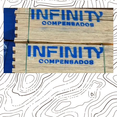
USOS E APLICAÇÕES PROFISSIONAIS
Quais aplicações podem utilizar
Compensado Naval em Cerro
Largo – RS?
Em aplicações profissionais, o
Compensado Naval
é