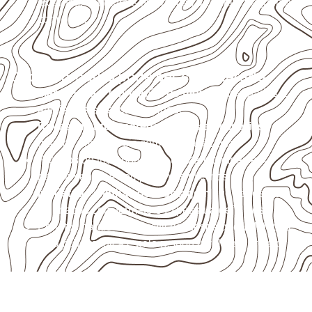
externas, estruturais ou sujeitas a contato frequente
com água.
Onde o produto pode ser considerado
Marcenaria e fabricação de móveis
destinados a
ambientes sujeitos à umidade.
Revestimentos, paredes, pisos e divisórias
,
quando compatíveis com a ficha técnica.
Projetos de transporte que utilizam chapas em
revestimentos e componentes internos.
Indústrias e linhas de montagem
que necessitam
de chapas com formato e espessura definidos.
Projetos náuticos específicos, desde que validados
pela ficha técnica e pelo responsável pelo projeto.