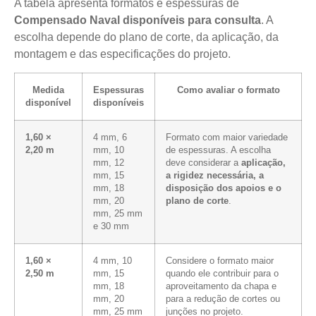
A tabela apresenta formatos e espessuras de
Compensado Naval disponíveis para consulta
. A
escolha depende do plano de corte, da aplicação, da
montagem e das especificações do projeto.
Medida
Espessuras
Como avaliar o formato
disponível
disponíveis
1,60 ×
4 mm, 6
Formato com maior variedade
2,20 m
mm, 10
de espessuras. A escolha
mm, 12
deve considerar a
aplicação,
mm, 15
a rigidez necessária, a
mm, 18
disposição dos apoios e o
mm, 20
plano de corte
.
mm, 25 mm
e 30 mm
1,60 ×
4 mm, 10
Considere o formato maior
2,50 m
mm, 15
quando ele contribuir para o
mm, 18
aproveitamento da chapa e
mm, 20
para a redução de cortes ou
mm, 25 mm
junções no projeto.