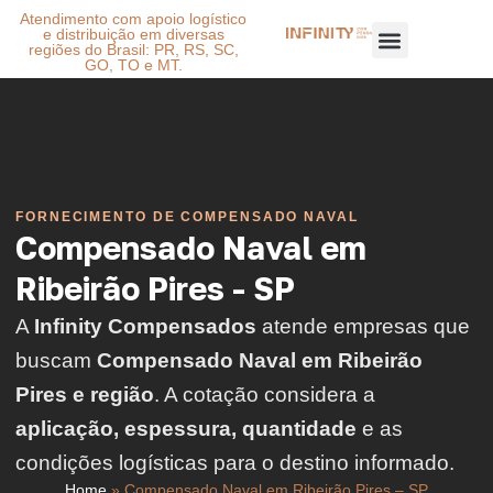
Atendimento com apoio logístico
e distribuição em diversas
regiões do Brasil: PR, RS, SC,
GO, TO e MT.
FORNECIMENTO DE COMPENSADO NAVAL
Compensado Naval em
Ribeirão Pires - SP
A
Infinity Compensados
atende empresas que
buscam
Compensado Naval em Ribeirão
Pires e região
. A cotação considera a
aplicação, espessura, quantidade
e as
condições logísticas para o destino informado.
Home
»
Compensado Naval em Ribeirão Pires – SP