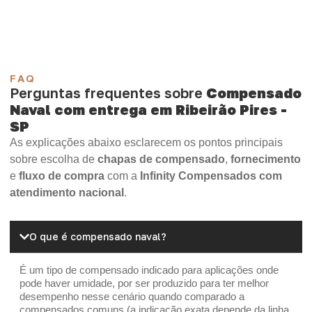
OSB Home Plus
OSB Induplac
FAQ
Perguntas frequentes sobre
Compensado
Naval com entrega em Ribeirão Pires -
SP
As explicações abaixo esclarecem os pontos principais
sobre escolha de
chapas de compensado
,
fornecimento
e
fluxo de compra
com a
Infinity Compensados com
atendimento nacional
.
O que é compensado naval?
É um tipo de compensado indicado para aplicações onde
pode haver umidade, por ser produzido para ter melhor
desempenho nesse cenário quando comparado a
compensados comuns (a indicação exata depende da linha