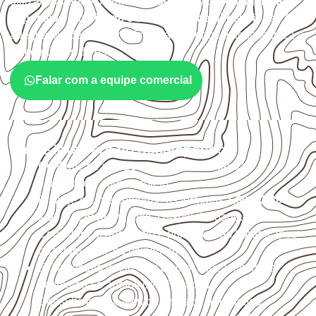
utilizado quando o projeto exige atenção à
colagem, à
exposição à umidade e à estabilidade dimensional
. A
adequação deve ser confirmada conforme a ficha técnica e
as condições de uso.
Falar com a equipe comercial
O que interfere no desempenho
Confirme se a
espessura e o formato
são
compatíveis com o projeto.
Planeje o corte conforme os formatos
1,60 × 2,20 m e
1,60 × 2,50 m
, sujeitos à disponibilidade.
Considere acabamento e proteção das bordas após
qualquer corte ou usinagem.
Evite contato direto com o solo, chuva, umidade
acumulada e apoios desnivelados.
Consulte a ficha técnica antes de aplicações