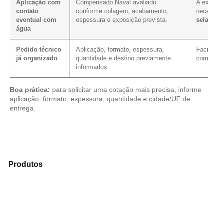
Aplicação com
Compensado Naval avaliado
A expos
contato
conforme colagem, acabamento,
necess
eventual com
espessura e exposição prevista.
selage
água
Pedido técnico
Aplicação, formato, espessura,
Facilit
já organizado
quantidade e destino previamente
com as
informados.
Boa prática:
para solicitar uma cotação mais precisa, informe
aplicação, formato, espessura, quantidade e cidade/UF de
entrega.
Analise os modelos disponíveis em nosso portfólio de
Produtos
e encontre o produto mais indicado para sua
aplicação.
Compensado Plastificado
Plastificado 2 Processos
Compensado Plywood
Madeirite Resinado Fenólico
Madeirite Resinado Cola Branca
OSB Tapume