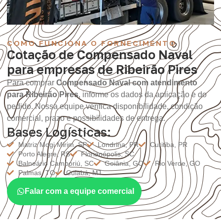
COMO FUNCIONA O FORNECIMENTO
Cotação de Compensado Naval
para empresas de Ribeirão Pires
Para comprar
Compensado Naval com atendimento
para Ribeirão Pires
, informe os dados da aplicação e do
pedido. Nossa equipe verifica disponibilidade, condição
comercial, prazo e possibilidades de entrega.
Bases Logísticas:
Matriz Mogi Mirim, SP
Londrina, PR
Curitiba, PR
Porto Alegre, RS
Florianópolis, SC
Balneário Camboriú, SC
Goiânia, GO
Rio Verde, GO
Palmas, TO
Cuiabá, MT
Falar com a equipe comercial