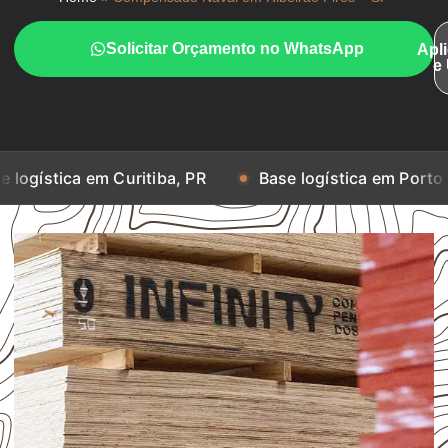
Solicitar Orçamento no WhatsApp
Apl
e
em Curitiba, PR
Base logística em Porto Alegre, RS