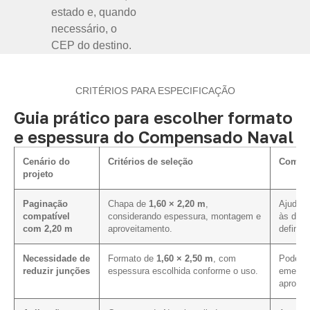
estado e, quando
necessário, o
CEP do destino.
CRITÉRIOS PARA ESPECIFICAÇÃO
Guia prático para escolher formato
e espessura do Compensado Naval
Cenário do
Critérios de seleção
Como i
projeto
Paginação
Chapa de
1,60 × 2,20 m
,
Ajuda a
compatível
considerando espessura, montagem e
às dim
com 2,20 m
aproveitamento.
definida
Necessidade de
Formato de
1,60 × 2,50 m
, com
Pode co
reduzir junções
espessura escolhida conforme o uso.
emenda
aprovei