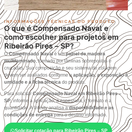
INFORMAÇÕES TÉCNICAS DO PRODUTO
O que é Compensado Naval e
como escolher para projetos em
Ribeirão Pires – SP?
O
Compensado Naval
é um
painel de madeira
multilaminado
, formado por lâminas sobrepostas e
cruzadas. Sua composição e seu sistema de colagem
devem ser avaliados conforme a
aplicação, a exposição à
umidade e a ficha técnica
do produto.
Para solicitar
Compensado Naval em Ribeirão Pires –
SP
, informe a aplicação, a espessura, o formato e a
quantidade. A Infinity analisa a
disponibilidade e as
condições de entrega
para o destino informado.
Solicitar cotação para Ribeirão Pires – SP