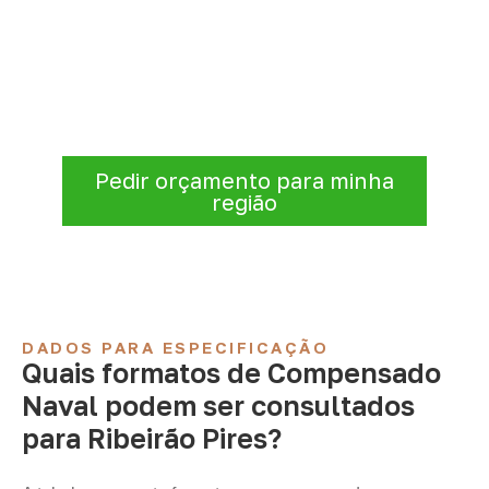
Solicite Compensado Naval
conforme sua aplicação
Para solicitar
Compensado Naval em
Ribeirão Pires – SP
, envie os dados do
projeto. A cotação será analisada conforme
produto, quantidade e destino.
Pedir orçamento para minha
região
DADOS PARA ESPECIFICAÇÃO
Quais formatos de Compensado
Naval podem ser consultados
para Ribeirão Pires?