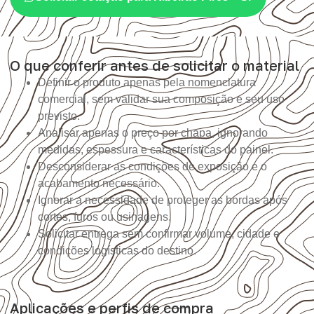
O que conferir antes de solicitar o material
Definir o produto apenas pela nomenclatura
comercial, sem validar sua composição e seu uso
previsto.
Analisar apenas o preço por chapa, ignorando
medidas, espessura e características do painel.
Desconsiderar as condições de exposição e o
acabamento necessário.
Ignorar a necessidade de proteger as bordas após
cortes, furos ou usinagens.
Solicitar entrega sem confirmar volume, cidade e
condições logísticas do destino.
Aplicações e perfis de compra