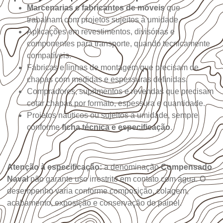
Marcenarias e fabricantes de móveis
que
trabalham com projetos sujeitos à umidade.
Aplicações em revestimentos, divisórias e
componentes para transporte, quando tecnicamente
compatíveis.
Fábricas e linhas de montagem que precisam de
chapas com medidas e espessuras definidas.
Compradores, suprimentos e revendas que precisam
cotar chapas por formato, espessura e quantidade.
Projetos náuticos ou sujeitos à umidade, sempre
conforme
ficha técnica e especificação
.
Atenção à especificação:
a denominação
Compensado
Naval
não garante uso irrestrito em contato com água. O
desempenho varia conforme composição, colagem,
acabamento, exposição e conservação do painel.