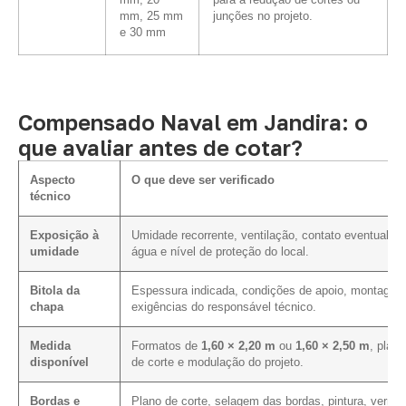
mm, 20
para a redução de cortes ou
mm, 25 mm
junções no projeto.
e 30 mm
Compensado Naval em Jandira: o
que avaliar antes de cotar?
Aspecto
O que deve ser verificado
técnico
Exposição à
Umidade recorrente, ventilação, contato eventual c
umidade
água e nível de proteção do local.
Bitola da
Espessura indicada, condições de apoio, montagem
chapa
exigências do responsável técnico.
Medida
Formatos de
1,60 × 2,20 m
ou
1,60 × 2,50 m
, plano
disponível
de corte e modulação do projeto.
Bordas e
Plano de corte, selagem das bordas, pintura, verniz