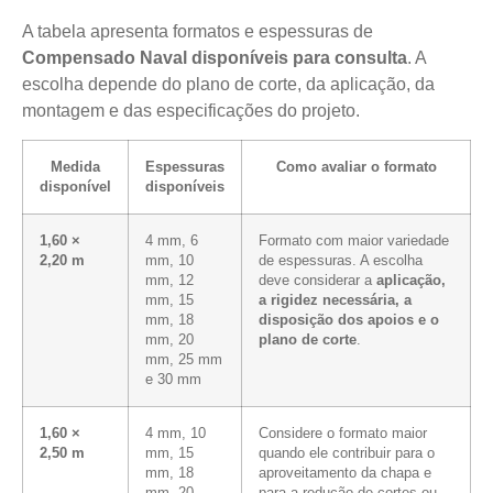
A tabela apresenta formatos e espessuras de
Compensado Naval disponíveis para consulta
. A
escolha depende do plano de corte, da aplicação, da
montagem e das especificações do projeto.
Medida
Espessuras
Como avaliar o formato
disponível
disponíveis
1,60 ×
4 mm, 6
Formato com maior variedade
2,20 m
mm, 10
de espessuras. A escolha
mm, 12
deve considerar a
aplicação,
mm, 15
a rigidez necessária, a
mm, 18
disposição dos apoios e o
mm, 20
plano de corte
.
mm, 25 mm
e 30 mm
1,60 ×
4 mm, 10
Considere o formato maior
2,50 m
mm, 15
quando ele contribuir para o
mm, 18
aproveitamento da chapa e