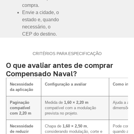
compra.
Envie a cidade, o
estado e, quando
necessário, o
CEP do destino.
CRITÉRIOS PARA ESPECIFICAÇÃO
O que avaliar antes de comprar
Compensado Naval?
Necessidade
Configuração a avaliar
Como influ
da aplicação
Paginação
Medida de
1,60 × 2,20 m
Ajuda a ali
compatível
compatível com a modulação
dimensões p
com 2,20 m
prevista no projeto.
Necessidade
Chapa de
1,60 × 2,50 m
,
Pode contri
de reduzir
considerando modulação, corte e
quando a pa