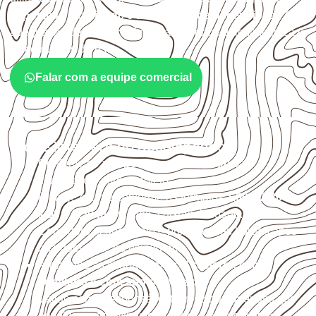
exposição à umidade e à estabilidade dimensional
. A
adequação deve ser confirmada conforme a ficha técnica e
as condições de uso.
Falar com a equipe comercial
O que interfere no desempenho
Confirme se a
espessura e o formato
são
compatíveis com o projeto.
Planeje o corte conforme os formatos
1,60 × 2,20 m e
1,60 × 2,50 m
, sujeitos à disponibilidade.
Considere acabamento e proteção das bordas após
qualquer corte ou usinagem.
Armazene as chapas em local
coberto, seco,
ventilado e com apoio nivelado
.
Valide com o responsável técnico qualquer uso que
envolva carga, exposição intensa ou requisitos