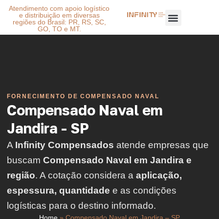
Atendimento com apoio logístico
e distribuição em diversas
regiões do Brasil: PR, RS, SC,
GO, TO e MT.
FORNECIMENTO DE COMPENSADO NAVAL
Compensado Naval em
Jandira - SP
A
Infinity Compensados
atende empresas que
buscam
Compensado Naval em Jandira e
região
. A cotação considera a
aplicação,
espessura, quantidade
e as condições
logísticas para o destino informado.
Home
»
Compensado Naval em Jandira – SP