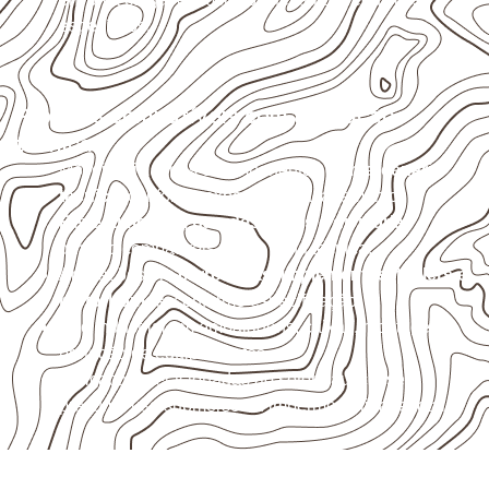
específicos.
Projetos compatíveis com avaliação
técnica
Móveis, divisórias e componentes de
marcenaria
técnica
, conforme exposição e acabamento.
Revestimentos, paredes, pisos e divisórias
,
quando compatíveis com a ficha técnica.
Aplicações em
carrocerias, implementos, trailers e
motorhomes
, conforme especificação.
Uso industrial em embalagens, caixas, montagem e
proteção de equipamentos.
Aplicações relacionadas ao setor náutico, sem
presumir uso submerso ou impermeabilidade total.