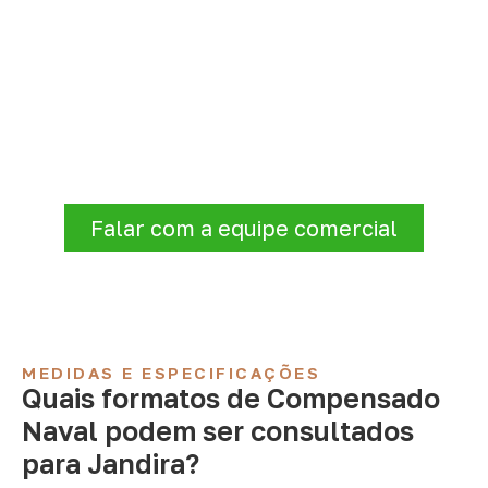
Compensado Naval para seu
projeto: consulte as opções
A Infinity atende empresas que precisam de
Compensado Naval para marcenaria,
indústria, transporte e revestimentos
.
Disponibilidade, prazo e entrega são
confirmados após a análise da solicitação.
Falar com a equipe comercial
MEDIDAS E ESPECIFICAÇÕES
Quais formatos de Compensado
Naval podem ser consultados
para Jandira?