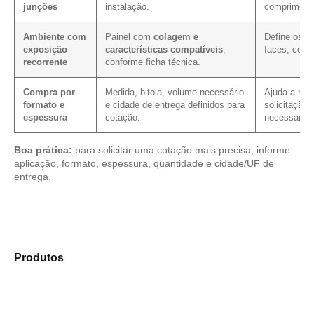
junções
instalação.
comprimento
Ambiente com
Painel com
colagem e
Define os c
exposição
características compatíveis
,
faces, corte
recorrente
conforme ficha técnica.
Compra por
Medida, bitola, volume necessário
Ajuda a redu
formato e
e cidade de entrega definidos para
solicitação,
espessura
cotação.
necessário.
Boa prática:
para solicitar uma cotação mais precisa, informe
aplicação, formato, espessura, quantidade e cidade/UF de
entrega.
Analise os modelos disponíveis em nosso portfólio de
Produtos
e selecione o tipo de chapa mais compatível
para sua necessidade.
Compensado Plastificado
Plastificado 2 Processos
Compensado Plywood
Madeirite Resinado Fenólico