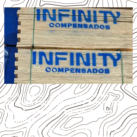
USOS E APLICAÇÕES PROFISSIONAIS
Quando considerar o Compensado
Naval para uma aplicação em
Jandira?
Em aplicações profissionais, o
Compensado Naval
é
utilizado quando o projeto exige atenção à
colagem, à