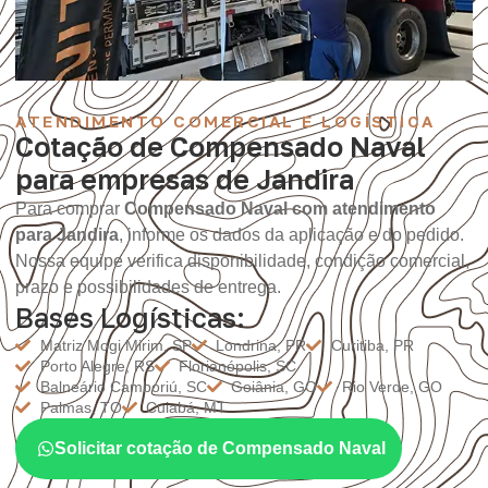
ATENDIMENTO COMERCIAL E LOGÍSTICA
Cotação de Compensado Naval
para empresas de Jandira
Para comprar
Compensado Naval com atendimento
para Jandira
, informe os dados da aplicação e do pedido.
Nossa equipe verifica disponibilidade, condição comercial,
prazo e possibilidades de entrega.
Bases Logísticas:
Matriz Mogi Mirim, SP
Londrina, PR
Curitiba, PR
Porto Alegre, RS
Florianópolis, SC
Balneário Camboriú, SC
Goiânia, GO
Rio Verde, GO
Palmas, TO
Cuiabá, MT
Solicitar cotação de Compensado Naval