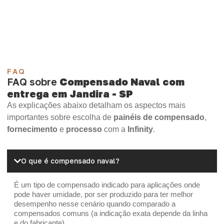
Madeirite Resinado Cola Branca
OSB Tapume
OSB Home Plus
OSB Induplac
FAQ
FAQ sobre
Compensado Naval com
entrega em Jandira - SP
As explicações abaixo detalham os aspectos mais
importantes sobre escolha de
painéis de compensado
,
fornecimento
e
processo
com a
Infinity
.
O que é compensado naval?
É um tipo de compensado indicado para aplicações onde
pode haver umidade, por ser produzido para ter melhor
desempenho nesse cenário quando comparado a
compensados comuns (a indicação exata depende da linha
e do fabricante).