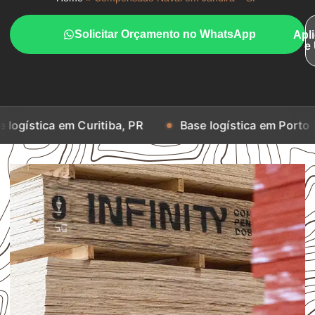
Solicitar Orçamento no WhatsApp
Apl
e
em Curitiba, PR
Base logística em Porto Alegre, RS