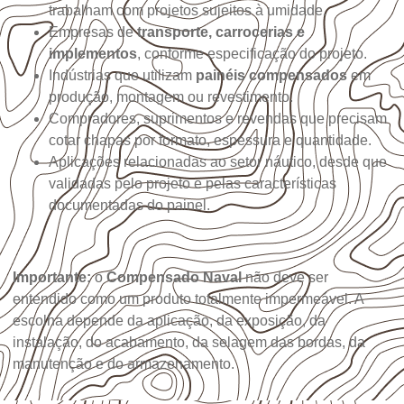
trabalham com projetos sujeitos à umidade.
Empresas de
transporte, carrocerias e
implementos
, conforme especificação do projeto.
Indústrias que utilizam
painéis compensados
em
produção, montagem ou revestimento.
Compradores, suprimentos e revendas que precisam
cotar chapas por formato, espessura e quantidade.
Aplicações relacionadas ao setor náutico, desde que
validadas pelo projeto e pelas características
documentadas do painel.
Importante:
o
Compensado Naval
não deve ser
entendido como um produto totalmente impermeável. A
escolha depende da aplicação, da exposição, da
instalação, do acabamento, da selagem das bordas, da
manutenção e do armazenamento.