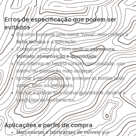
Erros de especificação que podem ser
evitados
Escolher somente pelo nome “naval”, sem conferir a
ficha técnica
e a aplicação.
Comparar propostas sem verificar
espessura,
formato, composição e quantidade
.
Não informar se haverá contato com umidade, uso
interno ou exposição mais exigente.
Ignorar a necessidade de proteger as bordas após
cortes, furos ou usinagens.
Fechar o pedido sem alinhar quantidade, destino e
condições de recebimento.
Aplicações e perfis de compra
Marcenarias e fabricantes de móveis
que