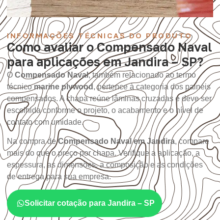
INFORMAÇÕES TÉCNICAS DO PRODUTO
Como avaliar o Compensado Naval
para aplicações em Jandira – SP?
O
Compensado Naval
, também relacionado ao termo
técnico
marine plywood
, pertence à categoria dos painéis
compensados. A chapa reúne lâminas cruzadas e deve ser
escolhida conforme o projeto, o acabamento e o nível de
contato com umidade.
Na compra de
Compensado Naval em Jandira
, compare
mais do que o preço por chapa. Verifique a aplicação, a
espessura, as dimensões, a composição e as condições
de entrega para sua empresa.
Solicitar cotação para Jandira – SP