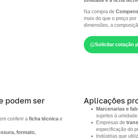
umidade e a ficha técn
Na compra de
Compensa
mais do que o preço por 
dimensões, a composição
Solicitar cotação 
ue podem ser
Aplicações pro
Marcenarias e fab
sujeitos à umidade
em conferir a
ficha técnica
e
Empresas de
tran
especificação do pr
ssura, formato,
Indústrias que util