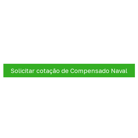
mpensado Naval conforme s
nforme a finalidade do projeto. Nossa equipe comercial aj
de atendimento para sua região.
Solicitar cotação de Compensado Naval