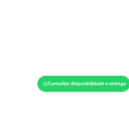
UTILIZAÇÃO E CUIDADOS DO P
Onde utilizar Com
Naval em projetos 
Mendes – PI?
A utilização do
Compensado Naval
depende
e da especificação do projeto. Antes da cotaç
formato, a exposição e o acabamento
prev
Consultar disponibilidade e entrega