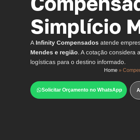
Compensad
Simplício 
A
Infinity Compensados
atende empre
Mendes e região
. A cotação considera 
logísticas para o destino informado.
Home
»
Compen
Solicitar Orçamento no WhatsApp
A