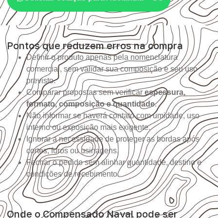
Pontos que reduzem erros na compra
Definir o produto apenas pela nomenclatura
comercial, sem validar sua composição e seu uso
previsto.
Comparar propostas sem verificar
espessura,
formato, composição e quantidade
.
Não informar se haverá contato com umidade, uso
interno ou exposição mais exigente.
Ignorar a necessidade de proteger as bordas após
cortes, furos ou usinagens.
Fechar o pedido sem alinhar quantidade, destino e
condições de recebimento.
Onde o Compensado Naval pode ser