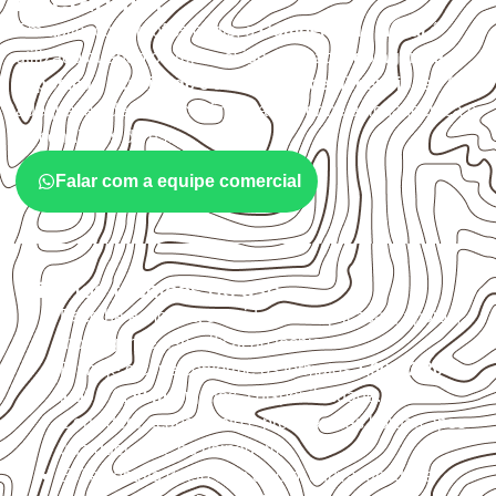
Adelândia?
Em aplicações profissionais, o
Compensado Naval
é
utilizado quando o projeto exige atenção à
colagem, à
exposição à umidade e à estabilidade dimensional
. A
adequação deve ser confirmada conforme a ficha técnica e
as condições de uso.
Falar com a equipe comercial
Critérios técnicos de uso
Escolha a medida considerando aplicação, apoios,
montagem e especificação técnica.
Planeje o corte conforme os formatos
1,60 × 2,20 m e
1,60 × 2,50 m
, sujeitos à disponibilidade.
Considere acabamento e proteção das bordas após
qualquer corte ou usinagem.
Evite contato direto com o solo, chuva, umidade