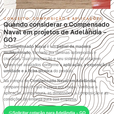
CONCEITO, COMPOSIÇÃO E APLICAÇÕES
Quando considerar o Compensado
Naval em projetos de Adelândia –
GO?
O
Compensado Naval
é um
painel de madeira
multilaminado
, formado por lâminas sobrepostas e
cruzadas. Sua composição e seu sistema de colagem
devem ser avaliados conforme a
aplicação, a exposição à
umidade e a ficha técnica
do produto.
Na compra de
Compensado Naval em Adelândia
,
compare mais do que o preço por chapa. Verifique a
aplicação, a espessura, as dimensões, a composição e as
condições de entrega para sua empresa.
Solicitar cotação para Adelândia – GO