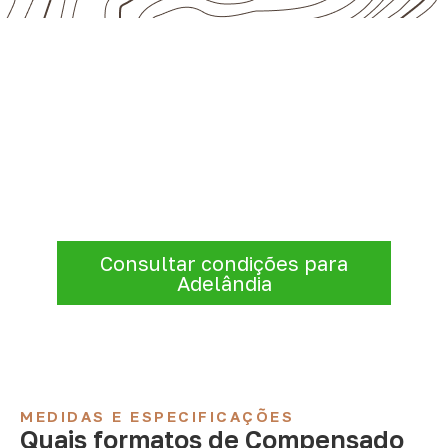
Precisa de Compensado Naval
para sua empresa?
A Infinity atende empresas que precisam de
Compensado Naval para marcenaria,
indústria, transporte e revestimentos
.
Disponibilidade, prazo e entrega são
confirmados após a análise da solicitação.
Consultar condições para
Adelândia
MEDIDAS E ESPECIFICAÇÕES
Quais formatos de Compensado