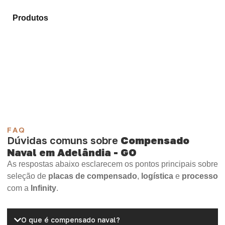
Explore os modelos disponíveis em nosso portfólio de
Produtos
e encontre o material mais compatível para
sua demanda.
Compensado Plastificado
Plastificado 2 Processos
Compensado Plywood
Madeirite Resinado Fenólico
Madeirite Resinado Cola Branca
OSB Tapume
OSB Home Plus
OSB Induplac
FAQ
Dúvidas comuns sobre
Compensado
Naval em Adelândia - GO
As respostas abaixo esclarecem os pontos principais sobre
seleção de
placas de compensado
,
logística
e
processo
com a
Infinity
.
O que é compensado naval?