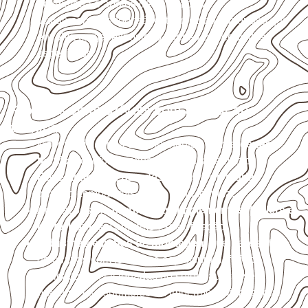
acumulada e apoios desnivelados.
Valide com o responsável técnico qualquer uso que
envolva carga, exposição intensa ou requisitos
específicos.
Projetos compatíveis com avaliação
técnica
Móveis, divisórias e componentes de
marcenaria
técnica
, conforme exposição e acabamento.
Revestimentos, paredes, pisos e divisórias
,
quando compatíveis com a ficha técnica.
Aplicações em
carrocerias, implementos, trailers e
motorhomes
, conforme especificação.
Indústrias e linhas de montagem
que necessitam
de chapas com formato e espessura definidos.
Aplicações relacionadas ao setor náutico, sem
presumir uso submerso ou impermeabilidade total.