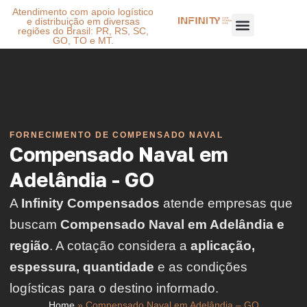
Atendimento com apoio logístico
e distribuição em diversas
regiões do Brasil: PR, RS, SC,
GO, TO e MT.
FORNECIMENTO DE COMPENSADO NAVAL
Compensado Naval em
Adelândia - GO
A
Infinity Compensados
atende empresas que
buscam
Compensado Naval em Adelândia e
região
. A cotação considera a
aplicação,
espessura, quantidade
e as condições
logísticas para o destino informado.
Home
»
Compensado Naval em Adelândia – GO