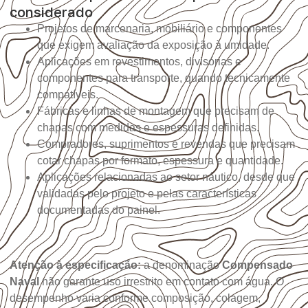
considerado
Projetos de marcenaria, mobiliário e componentes
que exigem avaliação da exposição à umidade.
Aplicações em revestimentos, divisórias e
componentes para transporte, quando tecnicamente
compatíveis.
Fábricas e linhas de montagem que precisam de
chapas com medidas e espessuras definidas.
Compradores, suprimentos e revendas que precisam
cotar chapas por formato, espessura e quantidade.
Aplicações relacionadas ao setor náutico, desde que
validadas pelo projeto e pelas características
documentadas do painel.
Atenção à especificação:
a denominação
Compensado
Naval
não garante uso irrestrito em contato com água. O
desempenho varia conforme composição, colagem,