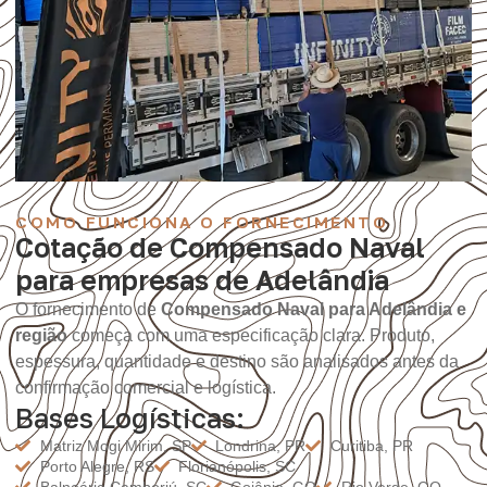
COMO FUNCIONA O FORNECIMENTO
Cotação de Compensado Naval
para empresas de Adelândia
O fornecimento de
Compensado Naval para Adelândia e
região
começa com uma especificação clara. Produto,
espessura, quantidade e destino são analisados antes da
confirmação comercial e logística.
Bases Logísticas:
Matriz Mogi Mirim, SP
Londrina, PR
Curitiba, PR
Porto Alegre, RS
Florianópolis, SC
Balneário Camboriú, SC
Goiânia, GO
Rio Verde, GO