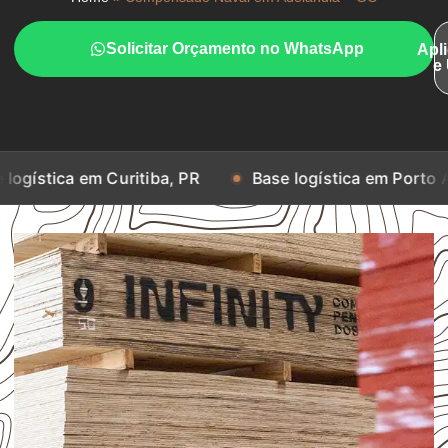
Solicitar Orçamento no WhatsApp
Apl
e
m Curitiba, PR
Base logística em Porto Alegre, RS