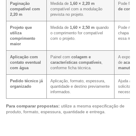
Paginação
Medida de
1,60 × 2,20 m
Pode faci
compatível com
compatível com a modulação
de corte 
2,20 m
prevista no projeto.
Projeto que
Medida de
1,60 × 2,50 m
quando
Pode melh
utiliza
o comprimento for compatível
chapa em 
comprimento
com o projeto.
essa medi
maior
Aplicação com
Painel com
colagem e
A exposiç
contato eventual
características compatíveis
,
de
acaba
com água
conforme ficha técnica.
manuten
Pedido técnico já
Aplicação, formato, espessura,
Ajuda a re
organizado
quantidade e destino previamente
solicitaçã
informados.
necessári
Para comparar propostas:
utilize a mesma especificação de
produto, formato, espessura, quantidade e entrega.