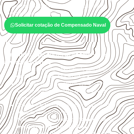
a espessura, o acabamento e as características
documentadas do painel.
Solicitar cotação de Compensado Naval
Cuidados com corte, acabamento e
armazenamento
Escolha a medida considerando aplicação, apoios,
montagem e especificação técnica.
Organize o plano de corte de acordo com as
dimensões disponíveis e o aproveitamento
necessário.
Considere acabamento e proteção das bordas após
qualquer corte ou usinagem.
Armazene as chapas em local
coberto, seco,
ventilado e com apoio nivelado
.
Consulte a ficha técnica antes de aplicações