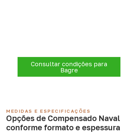
Consulte Compensado Naval
para Bagre – PA
Consulte opções de
Compensado Naval
conforme a finalidade do projeto. Nossa
equipe comercial ajuda a organizar medidas,
volume e condições de atendimento para
sua região.
Consultar condições para
Bagre
MEDIDAS E ESPECIFICAÇÕES
Opções de Compensado Naval
conforme formato e espessura