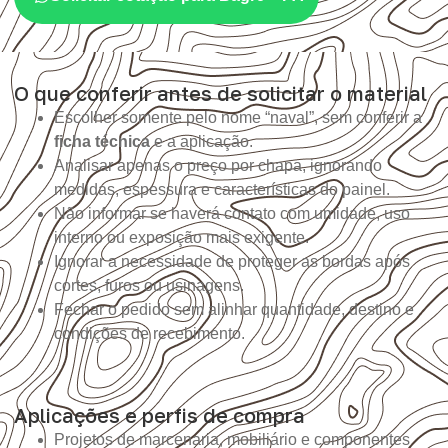
O que conferir antes de solicitar o material
Escolher somente pelo nome “naval”, sem conferir a
ficha técnica
e a aplicação.
Analisar apenas o preço por chapa, ignorando
medidas, espessura e características do painel.
Não informar se haverá contato com umidade, uso
interno ou exposição mais exigente.
Ignorar a necessidade de proteger as bordas após
cortes, furos ou usinagens.
Fechar o pedido sem alinhar quantidade, destino e
condições de recebimento.
Aplicações e perfis de compra
Projetos de marcenaria, mobiliário e componentes