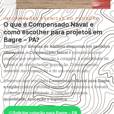
INFORMAÇÕES TÉCNICAS DO PRODUTO
O que é Compensado Naval e
como escolher para projetos em
Bagre – PA?
Formado por
lâminas de madeira dispostas em sentidos
alternados
, o
Compensado Naval
é considerado em
projetos que exigem atenção à colagem, à estabilidade do
painel e às condições de exposição. O desempenho
depende da composição e do uso especificado.
Empresas que procuram
Compensado Naval para Bagre
e região
podem consultar opções de espessura e formato
conforme disponibilidade. A cotação considera
quantidade, aplicação e logística
.
Solicitar cotação para Bagre – PA