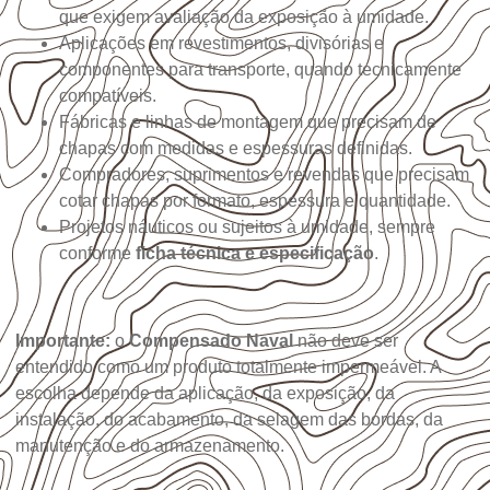
que exigem avaliação da exposição à umidade.
Aplicações em revestimentos, divisórias e
componentes para transporte, quando tecnicamente
compatíveis.
Fábricas e linhas de montagem que precisam de
chapas com medidas e espessuras definidas.
Compradores, suprimentos e revendas que precisam
cotar chapas por formato, espessura e quantidade.
Projetos náuticos ou sujeitos à umidade, sempre
conforme
ficha técnica e especificação
.
Importante:
o
Compensado Naval
não deve ser
entendido como um produto totalmente impermeável. A
escolha depende da aplicação, da exposição, da
instalação, do acabamento, da selagem das bordas, da
manutenção e do armazenamento.