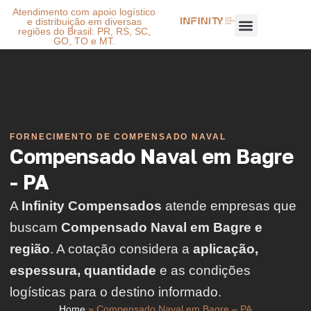
Atendimento com apoio logístico
e distribuição em diversas
regiões do Brasil: PR, RS, SC,
GO, TO e MT.
FORNECIMENTO DE COMPENSADO NAVAL
Compensado Naval em Bagre
- PA
A
Infinity Compensados
atende empresas que
buscam
Compensado Naval em Bagre e
região
. A cotação considera a
aplicação,
espessura, quantidade
e as condições
logísticas para o destino informado.
Home
»
Compensado Naval em Bagre – PA