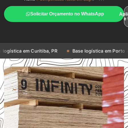
Solicitar Orçamento no WhatsApp
Apl
e
m Curitiba, PR
Base logística em Porto Alegre, RS