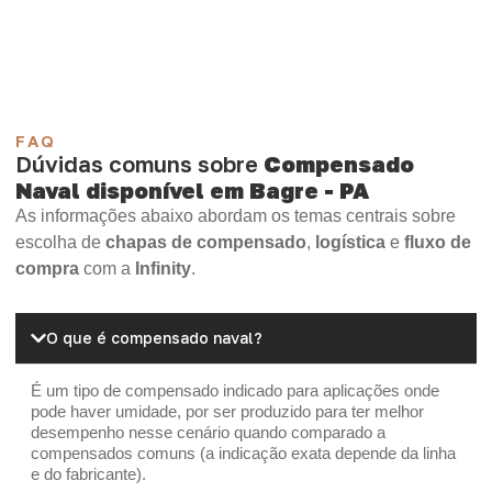
Madeirite Resinado Cola Branca
OSB Tapume
OSB Home Plus
OSB Induplac
FAQ
Dúvidas comuns sobre
Compensado
Naval disponível em Bagre - PA
As informações abaixo abordam os temas centrais sobre
escolha de
chapas de compensado
,
logística
e
fluxo de
compra
com a
Infinity
.
O que é compensado naval?
É um tipo de compensado indicado para aplicações onde
pode haver umidade, por ser produzido para ter melhor
desempenho nesse cenário quando comparado a
compensados comuns (a indicação exata depende da linha
e do fabricante).