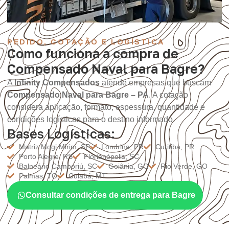
PEDIDO, COTAÇÃO E LOGÍSTICA
Como funciona a compra de
Compensado Naval para Bagre?
A
Infinity Compensados
atende empresas que buscam
Compensado Naval para Bagre – PA
. A cotação
considera aplicação, formato, espessura, quantidade e
condições logísticas para o destino informado.
Bases Logísticas:
Matriz Mogi Mirim, SP
Londrina, PR
Curitiba, PR
Porto Alegre, RS
Florianópolis, SC
Balneário Camboriú, SC
Goiânia, GO
Rio Verde, GO
Palmas, TO
Cuiabá, MT
Consultar condições de entrega para Bagre