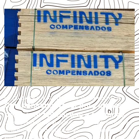
UTILIZAÇÃO E CUIDADOS DO PRODUTO
Compensado Naval para empresas
de Bagre: aplicações e cuidados
O
Compensado Naval
pode ser considerado em projetos
de
marcenaria, indústria, transporte e revestimento
sujeitos à umidade. A escolha deve considerar a aplicação,