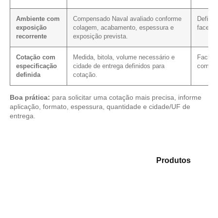
Ambiente com
Compensado Naval avaliado conforme
Define
exposição
colagem, acabamento, espessura e
faces, 
recorrente
exposição prevista.
Cotação com
Medida, bitola, volume necessário e
Facilit
especificação
cidade de entrega definidos para
com as
definida
cotação.
Boa prática:
para solicitar uma cotação mais precisa, informe
aplicação, formato, espessura, quantidade e cidade/UF de
entrega.
Analise as opções em nosso mix de
Produtos
e
selecione o produto mais compatível para sua
demanda.
Compensado Plastificado
Plastificado 2 Processos
Compensado Plywood
Madeirite Resinado Fenólico