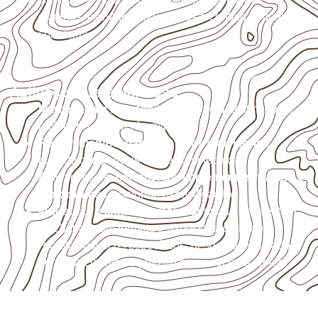
externas, estruturais ou sujeitas a contato frequente
com água.
Aplicações relacionadas
Marcenaria e fabricação de móveis
destinados a
ambientes sujeitos à umidade.
Revestimentos, paredes, pisos e divisórias
,
quando compatíveis com a ficha técnica.
Aplicações em
carrocerias, implementos, trailers e
motorhomes
, conforme especificação.
Indústrias e linhas de montagem
que necessitam
de chapas com formato e espessura definidos.
Projetos náuticos específicos, desde que validados
pela ficha técnica e pelo responsável pelo projeto.