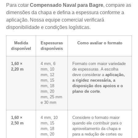
Para cotar
Compensado Naval para Bagre
, compare as
dimensões da chapa e defina a espessura conforme a
aplicação. Nossa equipe comercial verificará
disponibilidade e condições logísticas.
Medida
Espessuras
Como avaliar o formato
disponível
disponíveis
1,60 ×
4 mm, 6
Formato com maior variedade
2,20 m
mm, 10
de espessuras. A escolha
mm, 12
deve considerar a
aplicação,
mm, 15
a rigidez necessária, a
mm, 18
disposição dos apoios e o
mm, 20
plano de corte
.
mm, 25 mm
e 30 mm
1,60 ×
4 mm, 10
Considere o formato maior
2,50 m
mm, 15
quando ele contribuir para o
mm, 18
aproveitamento da chapa e
mm, 20
para a redução de cortes ou