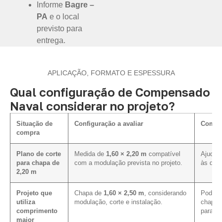
Informe
Bagre –
PA
e o local
previsto para
entrega.
APLICAÇÃO, FORMATO E ESPESSURA
Qual configuração de Compensado
Naval considerar no projeto?
Situação de
Configuração a avaliar
Como i
compra
Plano de corte
Medida de
1,60 × 2,20 m
compatível
Ajuda a
para chapa de
com a modulação prevista no projeto.
às dim
2,20 m
Projeto que
Chapa de
1,60 × 2,50 m
, considerando
Pode m
utiliza
modulação, corte e instalação.
chapa 
comprimento
para e
maior