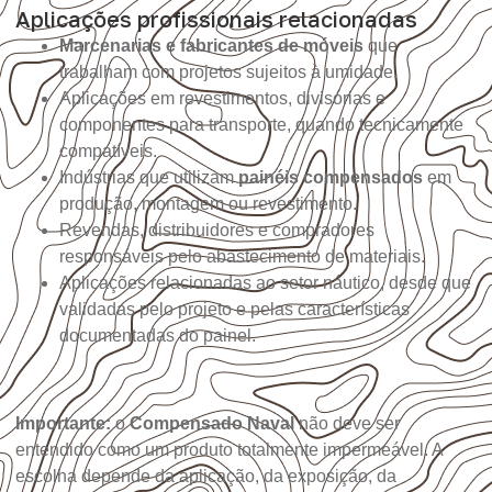
Aplicações profissionais relacionadas
Marcenarias e fabricantes de móveis
que
trabalham com projetos sujeitos à umidade.
Aplicações em revestimentos, divisórias e
componentes para transporte, quando tecnicamente
compatíveis.
Indústrias que utilizam
painéis compensados
em
produção, montagem ou revestimento.
Revendas, distribuidores e compradores
responsáveis pelo abastecimento de materiais.
Aplicações relacionadas ao setor náutico, desde que
validadas pelo projeto e pelas características
documentadas do painel.
Importante:
o
Compensado Naval
não deve ser
entendido como um produto totalmente impermeável. A
escolha depende da aplicação, da exposição, da