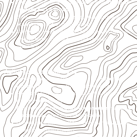
Proteja cortes, furos e extremidades com a
selagem
indicada para o projeto
.
Evite contato direto com o solo, chuva, umidade
acumulada e apoios desnivelados.
Valide com o responsável técnico qualquer uso que
envolva carga, exposição intensa ou requisitos
específicos.
Aplicações relacionadas
Móveis, divisórias e componentes de
marcenaria
técnica
, conforme exposição e acabamento.
Revestimentos internos, painéis e divisórias para
projetos profissionais.
Aplicações em
carrocerias, implementos, trailers e
motorhomes
, conforme especificação.
Uso industrial em embalagens, caixas, montagem e
proteção de equipamentos.