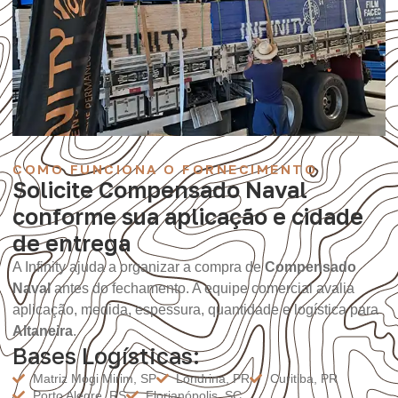
COMO FUNCIONA O FORNECIMENTO
Solicite Compensado Naval
conforme sua aplicação e cidade
de entrega
A Infinity ajuda a organizar a compra de
Compensado
Naval
antes do fechamento. A equipe comercial avalia
aplicação, medida, espessura, quantidade e logística para
Altaneira
.
Bases Logísticas:
Matriz Mogi Mirim, SP
Londrina, PR
Curitiba, PR
Porto Alegre, RS
Florianópolis, SC