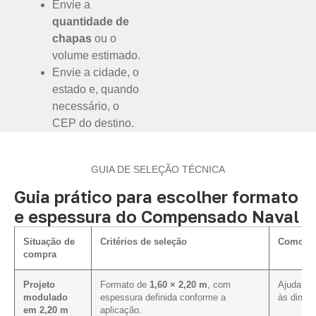
Envie a
quantidade de
chapas
ou o
volume estimado.
Envie a cidade, o
estado e, quando
necessário, o
CEP do destino.
GUIA DE SELEÇÃO TÉCNICA
Guia prático para escolher formato
e espessura do Compensado Naval
Situação de
Critérios de seleção
Como inf
compra
Projeto
Formato de
1,60 × 2,20 m
, com
Ajuda a a
modulado
espessura definida conforme a
às dimen
em 2,20 m
aplicação.