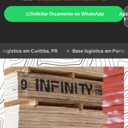
Solicitar Orçamento no WhatsApp
Apl
e
m Curitiba, PR
Base logística em Porto Alegre, RS