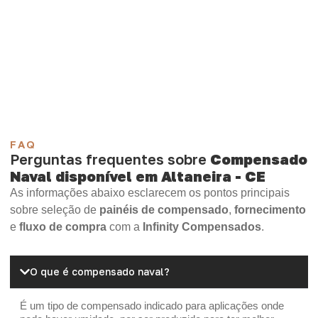
sua necessidade.
Compensado Plastificado
Plastificado 2 Processos
Compensado Plywood
Madeirite Resinado Fenólico
Madeirite Resinado Cola Branca
OSB Tapume
OSB Home Plus
OSB Induplac
FAQ
Perguntas frequentes sobre
Compensado
Naval disponível em Altaneira - CE
As informações abaixo esclarecem os pontos principais
sobre seleção de
painéis de compensado
,
fornecimento
e
fluxo de compra
com a
Infinity Compensados
.
O que é compensado naval?
É um tipo de compensado indicado para aplicações onde