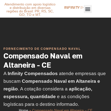
Atendimento com apoio logístico
e distribuição em diversas
regiões do Brasil: PR, RS, SC,
GO, TO e MT.
FORNECIMENTO DE COMPENSADO NAVAL
Compensado Naval em
Altaneira - CE
A
Infinity Compensados
atende empresas que
buscam
Compensado Naval em Altaneira e
região
. A cotação considera a
aplicação,
espessura, quantidade
e as condições
logísticas para o destino informado.
Home
»
Compensado Naval em Altaneira – CE