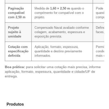
Paginação
Medida de
1,60 × 2,50 m
quando o
Pode cont
compatível
comprimento for compatível com o
quando a
com 2,50 m
projeto.
comprime
Projeto
Compensado Naval avaliado conforme
Define o
sujeito à
colagem, acabamento, espessura e
faces, co
umidade
exposição prevista.
Cotação com
Aplicação, formato, espessura,
Permite v
especificação
quantidade e destino previamente
condição
definida
informados.
mais clar
Boa prática:
para solicitar uma cotação mais precisa, informe
aplicação, formato, espessura, quantidade e cidade/UF de
entrega.
Compare as alternativas em nosso portfólio de
Produtos
e identifique o material mais indicado para