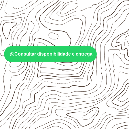
Altaneira?
Em aplicações profissionais, o
Compensado Naval
é
utilizado quando o projeto exige atenção à
colagem, à
exposição à umidade e à estabilidade dimensional
. A
adequação deve ser confirmada conforme a ficha técnica e
as condições de uso.
Consultar disponibilidade e entrega
Cuidados com corte, acabamento e
armazenamento
Confirme se a
espessura e o formato
são
compatíveis com o projeto.
Organize o plano de corte de acordo com as
dimensões disponíveis e o aproveitamento
necessário.