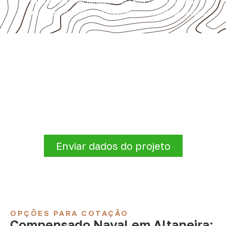
Aplicações relacionadas ao setor náutico, sem
presumir uso submerso ou impermeabilidade total.
Consulte Compensado Naval
para Altaneira – CE
Antes de fechar a compra, confirme se a
espessura, o formato e a aplicação
estão alinhados à necessidade. Envie as
informações para receber uma cotação.
Enviar dados do projeto
OPÇÕES PARA COTAÇÃO
Compensado Naval em Altaneira: