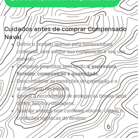
Cuidados antes de comprar Compensado
Naval
Definir o produto apenas pela nomenclatura
comercial, sem validar sua composição e seu uso
previsto.
Comparar propostas sem verificar
espessura,
formato, composição e quantidade
.
Desconsiderar as condições de exposição e o
acabamento necessário.
Ignorar a necessidade de proteger as bordas após
cortes, furos ou usinagens.
Solicitar entrega sem confirmar volume, cidade e
condições logísticas do destino.