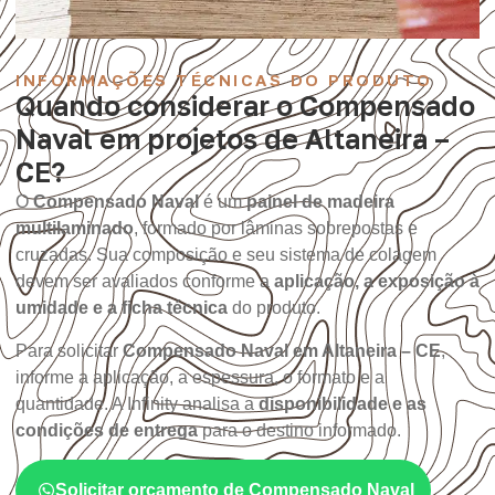
INFORMAÇÕES TÉCNICAS DO PRODUTO
Quando considerar o Compensado
Naval em projetos de Altaneira –
CE?
O
Compensado Naval
é um
painel de madeira
multilaminado
, formado por lâminas sobrepostas e
cruzadas. Sua composição e seu sistema de colagem
devem ser avaliados conforme a
aplicação, a exposição à
umidade e a ficha técnica
do produto.
Para solicitar
Compensado Naval em Altaneira – CE
,
informe a aplicação, a espessura, o formato e a
quantidade. A Infinity analisa a
disponibilidade e as
condições de entrega
para o destino informado.
Solicitar orçamento de Compensado Naval