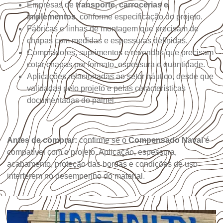
Empresas de
transporte, carrocerias e
implementos
, conforme especificação do projeto.
Fábricas e linhas de montagem que precisam de
chapas com medidas e espessuras definidas.
Compradores, suprimentos e revendas que precisam
cotar chapas por formato, espessura e quantidade.
Aplicações relacionadas ao setor náutico, desde que
validadas pelo projeto e pelas características
documentadas do painel.
Antes de comprar:
confirme se o
Compensado Naval
é
compatível com o projeto. Aplicação, espessura,
acabamento, proteção das bordas e condições de uso
interferem no desempenho do material.