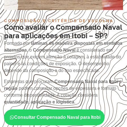
COMPOSIÇÃO E CRITÉRIOS DE ESCOLHA
Como avaliar o Compensado Naval
para aplicações em Itobi – SP?
Formado por
lâminas de madeira dispostas em sentidos
alternados
, o
Compensado Naval
é considerado em
projetos que exigem atenção à colagem, à estabilidade do
painel e às condições de exposição. O desempenho
depende da composição e do uso especificado.
Empresas que procuram
Compensado Naval para Itobi e
região
podem consultar opções de espessura e formato
conforme disponibilidade. A cotação considera
quantidade, aplicação e logística
.
Consultar Compensado Naval para Itobi