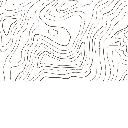
Onde o produto pode ser considerado
Marcenaria e fabricação de móveis
destinados a
ambientes sujeitos à umidade.
Revestimentos, paredes, pisos e divisórias
,
quando compatíveis com a ficha técnica.
Aplicações em
carrocerias, implementos, trailers e
motorhomes
, conforme especificação.
Indústrias e linhas de montagem
que necessitam
de chapas com formato e espessura definidos.
Aplicações relacionadas ao setor náutico, sem
presumir uso submerso ou impermeabilidade total.
Organize sua cotação de
Compensado Naval
Consulte opções de
Compensado Naval
conforme a finalidade do projeto. Nossa