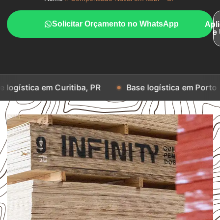
Solicitar Orçamento no WhatsApp
Apl
e
em Curitiba, PR
Base logística em Porto Alegre, RS