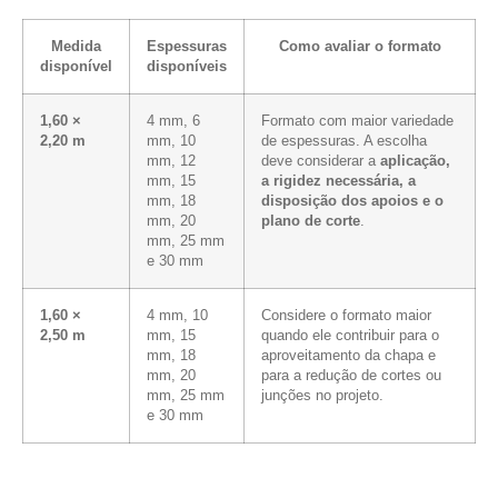
Medida
Espessuras
Como avaliar o formato
disponível
disponíveis
1,60 ×
4 mm, 6
Formato com maior variedade
2,20 m
mm, 10
de espessuras. A escolha
mm, 12
deve considerar a
aplicação,
mm, 15
a rigidez necessária, a
mm, 18
disposição dos apoios e o
mm, 20
plano de corte
.
mm, 25 mm
e 30 mm
1,60 ×
4 mm, 10
Considere o formato maior
2,50 m
mm, 15
quando ele contribuir para o
mm, 18
aproveitamento da chapa e
mm, 20
para a redução de cortes ou
mm, 25 mm
junções no projeto.
e 30 mm