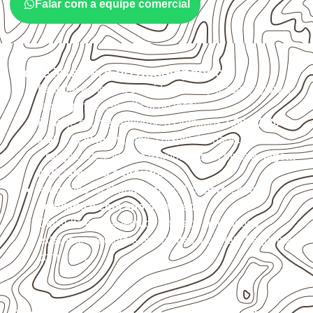
Falar com a equipe comercial
O que interfere no desempenho
Escolha a medida considerando aplicação, apoios,
montagem e especificação técnica.
Planeje o corte conforme os formatos
1,60 × 2,20 m e
1,60 × 2,50 m
, sujeitos à disponibilidade.
Proteja cortes, furos e extremidades com a
selagem
indicada para o projeto
.
Armazene as chapas em local
coberto, seco,
ventilado e com apoio nivelado
.
Consulte a ficha técnica antes de aplicações
externas, estruturais ou sujeitas a contato frequente
com água.