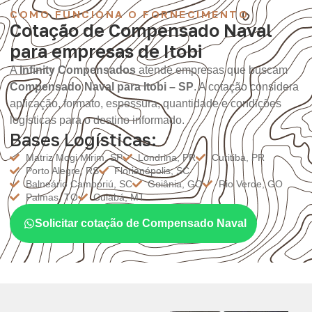
COMO FUNCIONA O FORNECIMENTO
Cotação de Compensado Naval
para empresas de Itobi
A
Infinity Compensados
atende empresas que buscam
Compensado Naval para Itobi – SP
. A cotação considera
aplicação, formato, espessura, quantidade e condições
logísticas para o destino informado.
Bases Logísticas:
Matriz Mogi Mirim, SP
Londrina, PR
Curitiba, PR
Porto Alegre, RS
Florianópolis, SC
Balneário Camboriú, SC
Goiânia, GO
Rio Verde, GO
Palmas, TO
Cuiabá, MT
Solicitar cotação de Compensado Naval