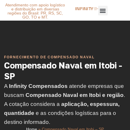
Atendimento com apoio logístico
e distribuição em diversas
regiões do Brasil: PR, RS, SC,
GO, TO e MT.
FORNECIMENTO DE COMPENSADO NAVAL
Compensado Naval em Itobi -
SP
A
Infinity Compensados
atende empresas que
buscam
Compensado Naval em Itobi e região
.
A cotação considera a
aplicação, espessura,
quantidade
e as condições logísticas para o
destino informado.
Home
»
Compensado Naval em Itobi – SP