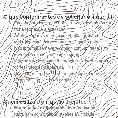
O que conferir antes de solicitar o material
Escolher somente pelo nome “naval”, sem conferir a
ficha técnica
e a aplicação.
Analisar apenas o preço por chapa, ignorando
medidas, espessura e características do painel.
Não informar se haverá contato com umidade, uso
interno ou exposição mais exigente.
Ignorar a necessidade de proteger as bordas após
cortes, furos ou usinagens.
Solicitar entrega sem confirmar volume, cidade e
condições logísticas do destino.
Quem utiliza e em quais projetos
Marcenarias e fabricantes de móveis
que
trabalham com projetos sujeitos à umidade.