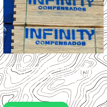
APLICAÇÕES DO COMPENSADO NAVAL
Compensado Naval para empresas
de Itobi: aplicações e cuidados
O
Compensado Naval
atende diferentes aplicações
profissionais, desde que suas características sejam
compatíveis com o projeto. A Infinity orienta a compra
conforme
aplicação, medida, quantidade e destino
.