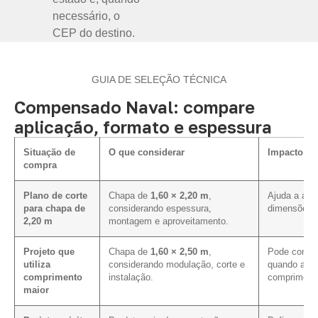
necessário, o
CEP do destino.
GUIA DE SELEÇÃO TÉCNICA
Compensado Naval: compare
aplicação, formato e espessura
Situação de
O que considerar
Impacto na
compra
Plano de corte
Chapa de
1,60 × 2,20 m
,
Ajuda a ali
para chapa de
considerando espessura,
dimensões p
2,20 m
montagem e aproveitamento.
Projeto que
Chapa de
1,60 × 2,50 m
,
Pode contri
utiliza
considerando modulação, corte e
quando a pa
comprimento
instalação.
comprimento
maior