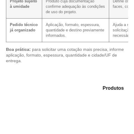
Projeto sujeito
Produto cuja documentação
Define os c
à umidade
confirme adequação às condições
faces, corte
de uso do projeto.
Pedido técnico
Aplicação, formato, espessura,
Ajuda a redu
já organizado
quantidade e destino previamente
solicitação,
informados.
necessário.
Boa prática:
para solicitar uma cotação mais precisa, informe
aplicação, formato, espessura, quantidade e cidade/UF de
entrega.
Compare as alternativas em nosso mix de
Produtos
e
encontre o tipo de chapa mais compatível para sua
necessidade.
Compensado Plastificado
Plastificado 2 Processos
Compensado Plywood
Madeirite Resinado Fenólico
Madeirite Resinado Cola Branca
OSB Tapume
OSB Home Plus
OSB Induplac