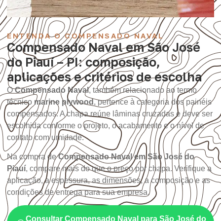
ENTENDA O COMPENSADO NAVAL
Compensado Naval em São José
do Piauí – PI: composição,
aplicações e critérios de escolha
O
Compensado Naval
, também relacionado ao termo
técnico
marine plywood
, pertence à categoria dos painéis
compensados. A chapa reúne lâminas cruzadas e deve ser
escolhida conforme o projeto, o acabamento e o nível de
contato com umidade.
Na compra de
Compensado Naval em São José do
Piauí
, compare mais do que o preço por chapa. Verifique a
aplicação, a espessura, as dimensões, a composição e as
condições de entrega para sua empresa.
Consultar Compensado Naval para São José do