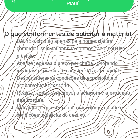
Piauí
O que conferir antes de solicitar o material
Definir o produto apenas pela nomenclatura
comercial, sem validar sua composição e seu uso
previsto.
Analisar apenas o preço por chapa, ignorando
medidas, espessura e características do painel.
Desconsiderar as condições de exposição e o
acabamento necessário.
Realizar cortes sem prever a
selagem e a proteção
das bordas
.
Solicitar entrega sem confirmar volume, cidade e
condições logísticas do destino.