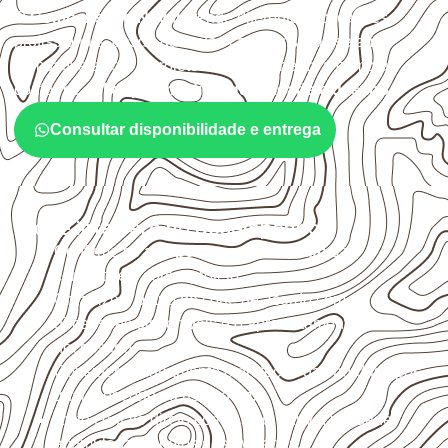
O
Compensado Naval
atende diferentes aplicações
profissionais, desde que suas características sejam
compatíveis com o projeto. A Infinity orienta a compra
conforme
aplicação, medida, quantidade e destino
.
Consultar disponibilidade e entrega
O que interfere no desempenho
Confirme se a
espessura e o formato
são
compatíveis com o projeto.
Organize o plano de corte de acordo com as
dimensões disponíveis e o aproveitamento
necessário.
Considere acabamento e proteção das bordas após
qualquer corte ou usinagem.
Evite contato direto com o solo, chuva, umidade
acumulada e apoios desnivelados.