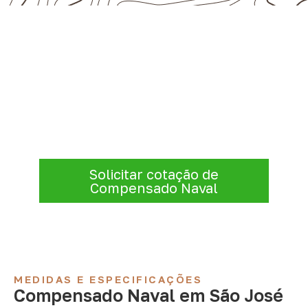
Solicite Compensado Naval
conforme sua aplicação
Informe a
aplicação, a espessura, a
quantidade e a cidade de entrega
. A
Infinity verificará a disponibilidade e as
condições comerciais e logísticas para sua
demanda.
Solicitar cotação de
Compensado Naval
MEDIDAS E ESPECIFICAÇÕES
Compensado Naval em São José