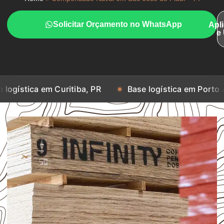
Solicitar Orçamento no WhatsApp
Apl
e
m Curitiba, PR
Base logística em Porto Alegre, RS