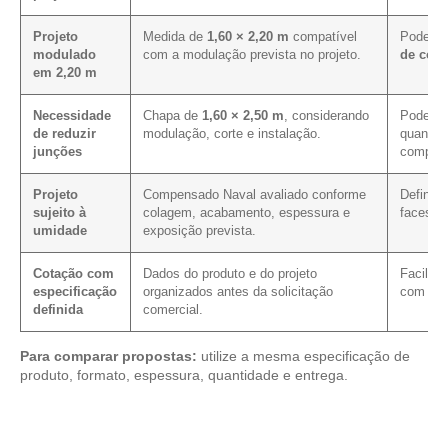
Projeto
Medida de
1,60 × 2,20 m
compatível
Pode fac
modulado
com a modulação prevista no projeto.
de cort
em 2,20 m
Necessidade
Chapa de
1,60 × 2,50 m
, considerando
Pode con
de reduzir
modulação, corte e instalação.
quando 
junções
comprim
Projeto
Compensado Naval avaliado conforme
Define 
sujeito à
colagem, acabamento, espessura e
faces, c
umidade
exposição prevista.
Cotação com
Dados do produto e do projeto
Facilit
especificação
organizados antes da solicitação
com as 
definida
comercial.
Para comparar propostas:
utilize a mesma especificação de
produto, formato, espessura, quantidade e entrega.