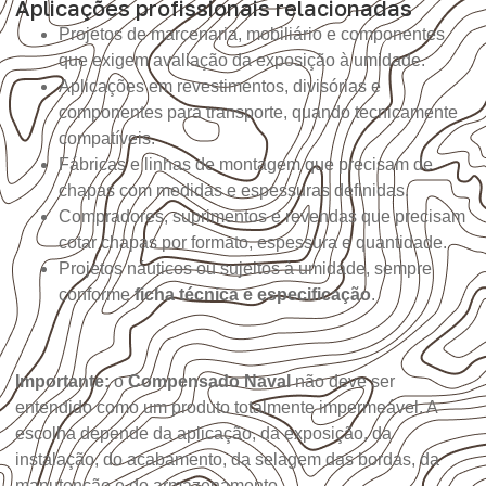
Aplicações profissionais relacionadas
Projetos de marcenaria, mobiliário e componentes
que exigem avaliação da exposição à umidade.
Aplicações em revestimentos, divisórias e
componentes para transporte, quando tecnicamente
compatíveis.
Fábricas e linhas de montagem que precisam de
chapas com medidas e espessuras definidas.
Compradores, suprimentos e revendas que precisam
cotar chapas por formato, espessura e quantidade.
Projetos náuticos ou sujeitos à umidade, sempre
conforme
ficha técnica e especificação
.
Importante:
o
Compensado Naval
não deve ser
entendido como um produto totalmente impermeável. A
escolha depende da aplicação, da exposição, da
instalação, do acabamento, da selagem das bordas, da
manutenção e do armazenamento.