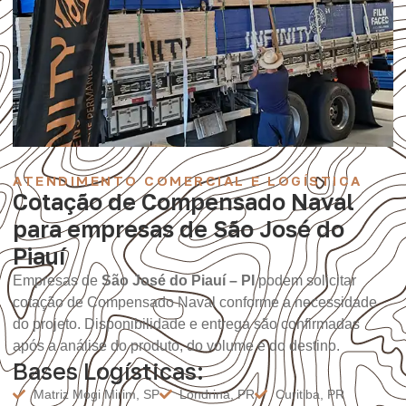
ATENDIMENTO COMERCIAL E LOGÍSTICA
Cotação de Compensado Naval
para empresas de São José do
Piauí
Empresas de
São José do Piauí – PI
podem solicitar
cotação de Compensado Naval conforme a necessidade
do projeto. Disponibilidade e entrega são confirmadas
após a análise do produto, do volume e do destino.
Bases Logísticas:
Matriz Mogi Mirim, SP
Londrina, PR
Curitiba, PR