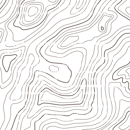
Valide com o responsável técnico qualquer uso que
envolva carga, exposição intensa ou requisitos
específicos.
Projetos compatíveis com avaliação
técnica
Móveis, divisórias e componentes de
marcenaria
técnica
, conforme exposição e acabamento.
Revestimentos, paredes, pisos e divisórias
,
quando compatíveis com a ficha técnica.
Aplicações em
carrocerias, implementos, trailers e
motorhomes
, conforme especificação.
Indústrias e linhas de montagem
que necessitam
de chapas com formato e espessura definidos.
Aplicações relacionadas ao setor náutico, sem
presumir uso submerso ou impermeabilidade total.