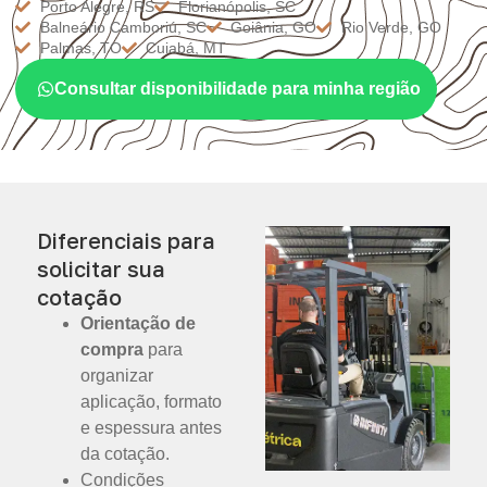
Porto Alegre, RS
Florianópolis, SC
Balneário Camboriú, SC
Goiânia, GO
Rio Verde, GO
Palmas, TO
Cuiabá, MT
Consultar disponibilidade para minha região
Diferenciais para
solicitar sua
cotação
Orientação de
compra
para
organizar
aplicação, formato
e espessura antes
da cotação.
Condições