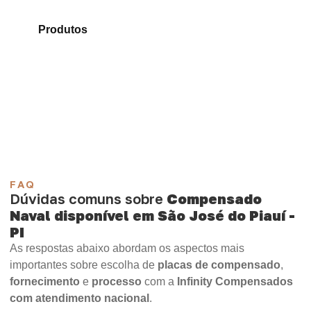
Compare os modelos disponíveis em nosso catálogo
de
Produtos
e encontre o produto mais compatível
para sua aplicação.
Compensado Plastificado
Plastificado 2 Processos
Compensado Plywood
Madeirite Resinado Fenólico
Madeirite Resinado Cola Branca
OSB Tapume
OSB Home Plus
OSB Induplac
FAQ
Dúvidas comuns sobre
Compensado
Naval disponível em São José do Piauí -
PI
As respostas abaixo abordam os aspectos mais
importantes sobre escolha de
placas de compensado
,
fornecimento
e
processo
com a
Infinity Compensados
com atendimento nacional
.