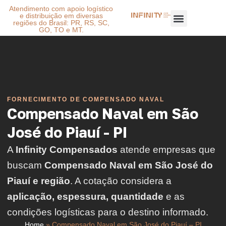
Atendimento com apoio logístico
e distribuição em diversas
regiões do Brasil: PR, RS, SC,
GO, TO e MT.
FORNECIMENTO DE COMPENSADO NAVAL
Compensado Naval em São
José do Piauí - PI
A
Infinity Compensados
atende empresas que
buscam
Compensado Naval em São José do
Piauí e região
. A cotação considera a
aplicação, espessura, quantidade
e as
condições logísticas para o destino informado.
Home
»
Compensado Naval em São José do Piauí – PI