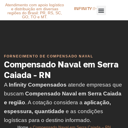
Atendimento com apoio logístico
e distribuição em diversas
regiões do Brasil: PR, RS, SC,
GO, TO e MT.
FORNECIMENTO DE COMPENSADO NAVAL
Compensado Naval em Serra
Caiada - RN
A
Infinity Compensados
atende empresas que
buscam
Compensado Naval em Serra Caiada
e região
. A cotação considera a
aplicação,
espessura, quantidade
e as condições
logísticas para o destino informado.
Home
»
Compensado Naval em Serra Caiada – RN