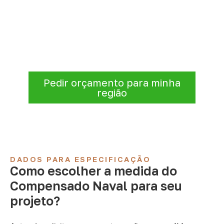
conforme sua aplicação
Informe a
aplicação, a espessura, a
quantidade e a cidade de entrega
. A
Infinity verificará a disponibilidade e as
condições comerciais e logísticas para sua
demanda.
Pedir orçamento para minha
região
DADOS PARA ESPECIFICAÇÃO
Como escolher a medida do
Compensado Naval para seu
projeto?