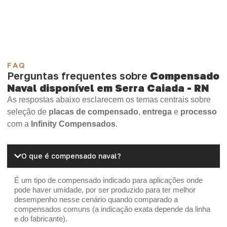
Madeirite Resinado Cola Branca
OSB Tapume
OSB Home Plus
OSB Induplac
FAQ
Perguntas frequentes sobre
Compensado
Naval disponível em Serra Caiada - RN
As respostas abaixo esclarecem os temas centrais sobre
seleção de
placas de compensado
,
entrega
e
processo
com a
Infinity Compensados
.
O que é compensado naval?
É um tipo de compensado indicado para aplicações onde
pode haver umidade, por ser produzido para ter melhor
desempenho nesse cenário quando comparado a
compensados comuns (a indicação exata depende da linha
e do fabricante).