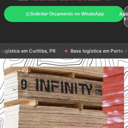
Solicitar Orçamento no WhatsApp
Apl
e
m Curitiba, PR
Base logística em Porto Alegre, RS