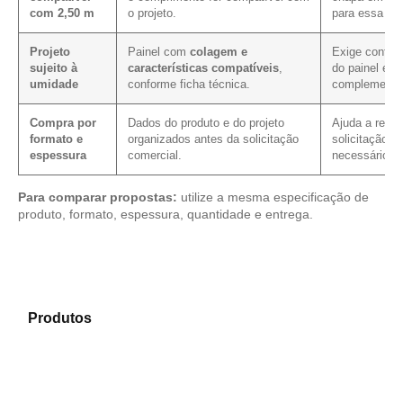
com 2,50 m
o projeto.
para essa me
Projeto
Painel com
colagem e
Exige confirm
sujeito à
características compatíveis
,
do painel e d
umidade
conforme ficha técnica.
complementa
Compra por
Dados do produto e do projeto
Ajuda a reduz
formato e
organizados antes da solicitação
solicitação, 
espessura
comercial.
necessário.
Para comparar propostas:
utilize a mesma especificação de
produto, formato, espessura, quantidade e entrega.
Compare as alternativas em nosso portfólio de
Produtos
e encontre o tipo de chapa mais indicado
para sua demanda.
Compensado Plastificado
Plastificado 2 Processos
Compensado Plywood
Madeirite Resinado Fenólico