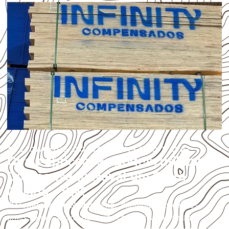
APLICAÇÕES DO COMPENSADO NAVAL
Quais aplicações podem utilizar
Compensado Naval em Serra
Caiada – RN?
O
Compensado Naval
atende diferentes aplicações
profissionais, desde que suas características sejam