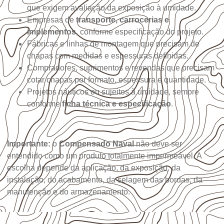
que exigem avaliação da exposição à umidade.
Empresas de
transporte, carrocerias e
implementos
, conforme especificação do projeto.
Fábricas e linhas de montagem que precisam de
chapas com medidas e espessuras definidas.
Compradores, suprimentos e revendas que precisam
cotar chapas por formato, espessura e quantidade.
Projetos náuticos ou sujeitos à umidade, sempre
conforme
ficha técnica e especificação
.
Importante:
o
Compensado Naval
não deve ser
entendido como um produto totalmente impermeável. A
escolha depende da aplicação, da exposição, da
instalação, do acabamento, da selagem das bordas, da
manutenção e do armazenamento.