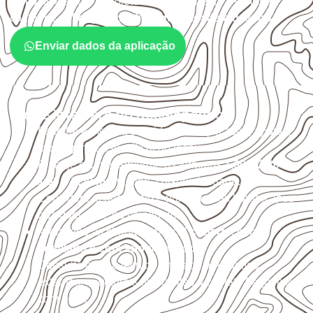
compatíveis com o projeto. A Infinity orienta a compra
conforme
aplicação, medida, quantidade e destino
.
Enviar dados da aplicação
O que interfere no desempenho
Escolha a medida considerando aplicação, apoios,
montagem e especificação técnica.
Planeje o corte conforme os formatos
1,60 × 2,20 m e
1,60 × 2,50 m
, sujeitos à disponibilidade.
Considere acabamento e proteção das bordas após
qualquer corte ou usinagem.
Armazene as chapas em local
coberto, seco,
ventilado e com apoio nivelado
.
Consulte a ficha técnica antes de aplicações
externas, estruturais ou sujeitas a contato frequente
com água.