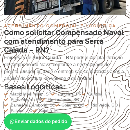
ATENDIMENTO COMERCIAL E LOGÍSTICA
Como solicitar Compensado Naval
com atendimento para Serra
Caiada – RN?
Empresas de
Serra Caiada – RN
podem solicitar cotação
de Compensado Naval conforme a necessidade do
projeto. Disponibilidade e entrega são confirmadas após a
análise do produto, do volume e do destino.
Bases Logísticas:
Matriz Mogi Mirim, SP
Londrina, PR
Curitiba, PR
Porto Alegre, RS
Florianópolis, SC
Balneário Camboriú, SC
Goiânia, GO
Rio Verde, GO
Palmas, TO
Cuiabá, MT
Enviar dados do pedido