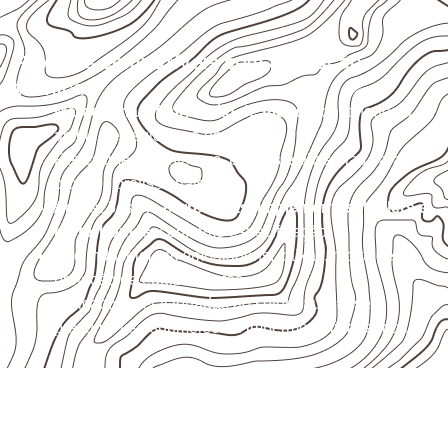
Projetos compatíveis com avaliação
técnica
Marcenaria e fabricação de móveis
destinados a
ambientes sujeitos à umidade.
Revestimentos internos, painéis e divisórias para
projetos profissionais.
Aplicações em
carrocerias, implementos, trailers e
motorhomes
, conforme especificação.
Uso industrial em embalagens, caixas, montagem e
proteção de equipamentos.
Aplicações relacionadas ao setor náutico, sem
presumir uso submerso ou impermeabilidade total.
Solicite Compensado Naval