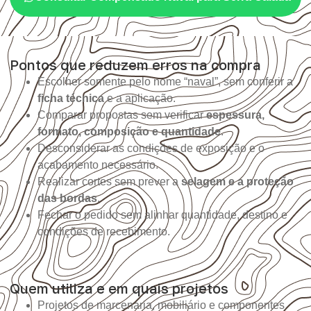
Pontos que reduzem erros na compra
Escolher somente pelo nome “naval”, sem conferir a
ficha técnica
e a aplicação.
Comparar propostas sem verificar
espessura,
formato, composição e quantidade
.
Desconsiderar as condições de exposição e o
acabamento necessário.
Realizar cortes sem prever a
selagem e a proteção
das bordas
.
Fechar o pedido sem alinhar quantidade, destino e
condições de recebimento.
Quem utiliza e em quais projetos
Projetos de marcenaria, mobiliário e componentes