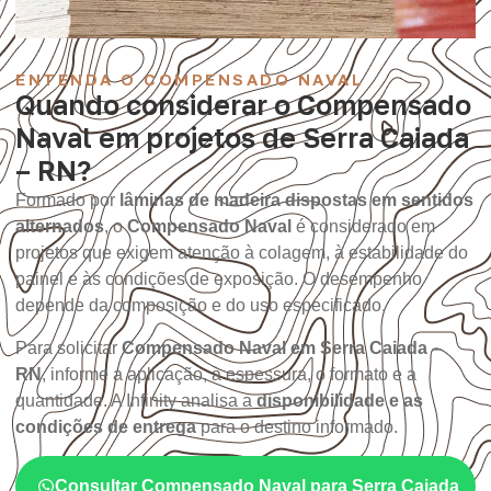
ENTENDA O COMPENSADO NAVAL
Quando considerar o Compensado
Naval em projetos de Serra Caiada
– RN?
Formado por
lâminas de madeira dispostas em sentidos
alternados
, o
Compensado Naval
é considerado em
projetos que exigem atenção à colagem, à estabilidade do
painel e às condições de exposição. O desempenho
depende da composição e do uso especificado.
Para solicitar
Compensado Naval em Serra Caiada –
RN
, informe a aplicação, a espessura, o formato e a
quantidade. A Infinity analisa a
disponibilidade e as
condições de entrega
para o destino informado.
Consultar Compensado Naval para Serra Caiada