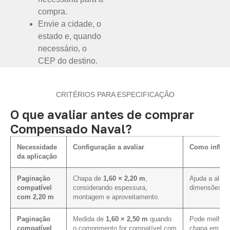
compra.
Envie a cidade, o
estado e, quando
necessário, o
CEP do destino.
CRITÉRIOS PARA ESPECIFICAÇÃO
O que avaliar antes de comprar
Compensado Naval?
Necessidade
Configuração a avaliar
Como influe
da aplicação
Paginação
Chapa de
1,60 × 2,20 m
,
Ajuda a alinh
compatível
considerando espessura,
dimensões pr
com 2,20 m
montagem e aproveitamento.
Paginação
Medida de
1,60 × 2,50 m
quando
Pode melhora
compatível
o comprimento for compatível com
chapa em pro