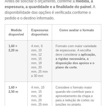
Antes de solicitar o orçamento, confirme a
medida, a
espessura, a quantidade e a finalidade do painel
. A
disponibilidade das opções é verificada conforme o
pedido e o destino informado.
Medida
Espessuras
Como avaliar o formato
disponível
disponíveis
1,60 ×
4 mm, 6
Formato com maior variedade
2,20 m
mm, 10
de espessuras. A escolha
mm, 12
deve considerar a
aplicação,
mm, 15
a rigidez necessária, a
mm, 18
disposição dos apoios e o
mm, 20
plano de corte
.
mm, 25 mm
e 30 mm
1,60 ×
4 mm, 10
Considere o formato maior
2,50 m
mm, 15
quando ele contribuir para o
mm, 18
aproveitamento da chapa e
mm, 20
para a redução de cortes ou
mm, 25 mm
junções no projeto.