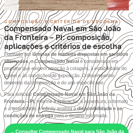
COMPOSIÇÃO E CRITÉRIOS DE ESCOLHA
Compensado Naval em São João
da Fronteira – PI: composição,
aplicações e critérios de escolha
Formado por
lâminas de madeira dispostas em sentidos
alternados
, o
Compensado Naval
é considerado em
projetos que exigem atenção à colagem, à estabilidade do
painel e às condições de exposição. O desempenho
depende da composição e do uso especificado.
Para solicitar
Compensado Naval em São João da
Fronteira – PI
, informe a aplicação, a espessura, o formato
e a quantidade. A Infinity analisa a
disponibilidade e as
condições de entrega
para o destino informado.
Consultar Compensado Naval para São João da