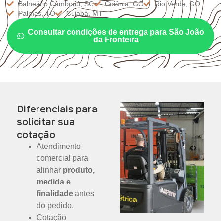
Balneário Camboriú, SC
Goiânia, GO
Rio Verde, GO
Palmas, TO
Cuiabá, MT
Consultar condições de entrega para São João
da Fronteira
Diferenciais para
solicitar sua
cotação
Atendimento
comercial para
alinhar
produto,
medida e
finalidade
antes
do pedido.
Cotação