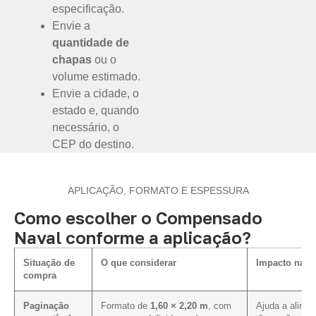
especificação.
Envie a
quantidade de
chapas
ou o
volume estimado.
Envie a cidade, o
estado e, quando
necessário, o
CEP do destino.
APLICAÇÃO, FORMATO E ESPESSURA
Como escolher o Compensado
Naval conforme a aplicação?
Situação de
O que considerar
Impacto na e
compra
Paginação
Formato de
1,60 × 2,20 m
, com
Ajuda a alinha