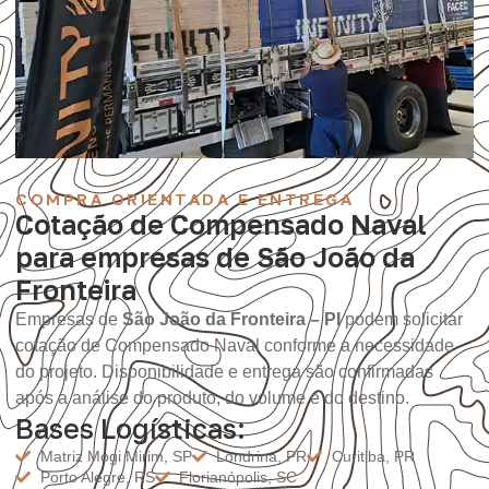
COMPRA ORIENTADA E ENTREGA
Cotação de Compensado Naval
para empresas de São João da
Fronteira
Empresas de
São João da Fronteira – PI
podem solicitar
cotação de Compensado Naval conforme a necessidade
do projeto. Disponibilidade e entrega são confirmadas
após a análise do produto, do volume e do destino.
Bases Logísticas:
Matriz Mogi Mirim, SP
Londrina, PR
Curitiba, PR
Porto Alegre, RS
Florianópolis, SC