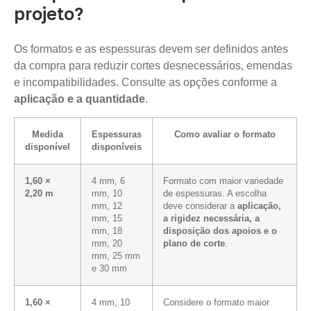
projeto?
Os formatos e as espessuras devem ser definidos antes
da compra para reduzir cortes desnecessários, emendas
e incompatibilidades. Consulte as opções conforme a
aplicação e a quantidade
.
Medida
Espessuras
Como avaliar o formato
disponível
disponíveis
1,60 ×
4 mm, 6
Formato com maior variedade
2,20 m
mm, 10
de espessuras. A escolha
mm, 12
deve considerar a
aplicação,
mm, 15
a rigidez necessária, a
mm, 18
disposição dos apoios e o
mm, 20
plano de corte
.
mm, 25 mm
e 30 mm
1,60 ×
4 mm, 10
Considere o formato maior