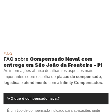
necessidade.
Compensado Plastificado
Plastificado 2 Processos
Compensado Plywood
Madeirite Resinado Fenólico
Madeirite Resinado Cola Branca
OSB Tapume
OSB Home Plus
OSB Induplac
FAQ
FAQ sobre
Compensado Naval com
entrega em São João da Fronteira - PI
As informações abaixo detalham os aspectos mais
importantes sobre escolha de
placas de compensado
,
logística
e
atendimento
com a
Infinity Compensados
.
O que é compensado naval?
É um tipo de compensado indicado para aplicações onde