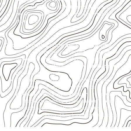
Valide com o responsável técnico qualquer uso que
envolva carga, exposição intensa ou requisitos
específicos.
Onde o produto pode ser considerado
Móveis, divisórias e componentes de
marcenaria
técnica
, conforme exposição e acabamento.
Revestimentos internos, painéis e divisórias para
projetos profissionais.
Projetos de transporte que utilizam chapas em
revestimentos e componentes internos.
Indústrias e linhas de montagem
que necessitam
de chapas com formato e espessura definidos.
Aplicações relacionadas ao setor náutico, sem
presumir uso submerso ou impermeabilidade total.