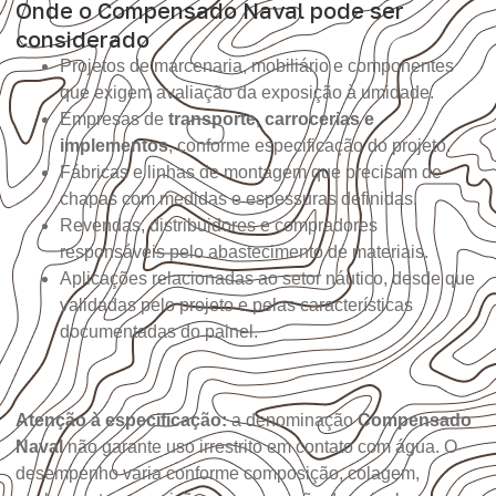
Onde o Compensado Naval pode ser
considerado
Projetos de marcenaria, mobiliário e componentes
que exigem avaliação da exposição à umidade.
Empresas de
transporte, carrocerias e
implementos
, conforme especificação do projeto.
Fábricas e linhas de montagem que precisam de
chapas com medidas e espessuras definidas.
Revendas, distribuidores e compradores
responsáveis pelo abastecimento de materiais.
Aplicações relacionadas ao setor náutico, desde que
validadas pelo projeto e pelas características
documentadas do painel.
Atenção à especificação:
a denominação
Compensado
Naval
não garante uso irrestrito em contato com água. O
desempenho varia conforme composição, colagem,