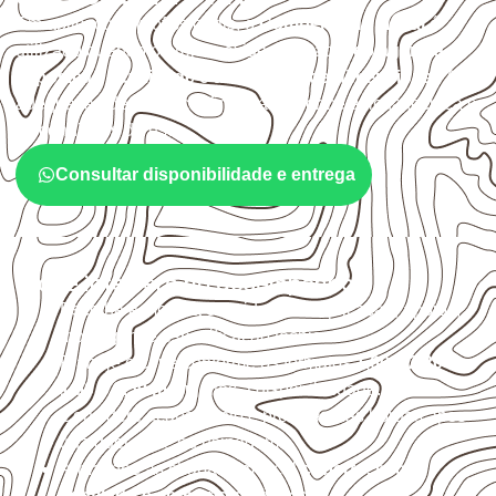
Em aplicações profissionais, o
Compensado Naval
é
utilizado quando o projeto exige atenção à
colagem, à
exposição à umidade e à estabilidade dimensional
. A
adequação deve ser confirmada conforme a ficha técnica e
as condições de uso.
Consultar disponibilidade e entrega
O que interfere no desempenho
Escolha a medida considerando aplicação, apoios,
montagem e especificação técnica.
Planeje o corte conforme os formatos
1,60 × 2,20 m e
1,60 × 2,50 m
, sujeitos à disponibilidade.
Considere acabamento e proteção das bordas após
qualquer corte ou usinagem.
Armazene as chapas em local
coberto, seco,
ventilado e com apoio nivelado
.