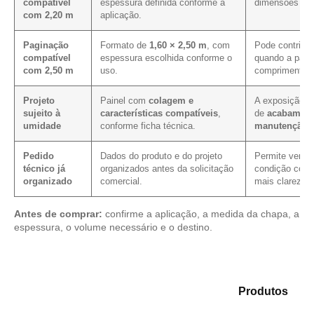
compatível
espessura definida conforme a
dimensões pre
com 2,20 m
aplicação.
Paginação
Formato de
1,60 × 2,50 m
, com
Pode contribui
compatível
espessura escolhida conforme o
quando a pagin
com 2,50 m
uso.
comprimento m
Projeto
Painel com
colagem e
A exposição in
sujeito à
características compatíveis
,
de
acabament
umidade
conforme ficha técnica.
manutenção
.
Pedido
Dados do produto e do projeto
Permite verific
técnico já
organizados antes da solicitação
condição comer
organizado
comercial.
mais clareza.
Antes de comprar:
confirme a aplicação, a medida da chapa, a
espessura, o volume necessário e o destino.
Explore as opções em nosso portfólio de
Produtos
e
selecione o produto mais compatível para sua