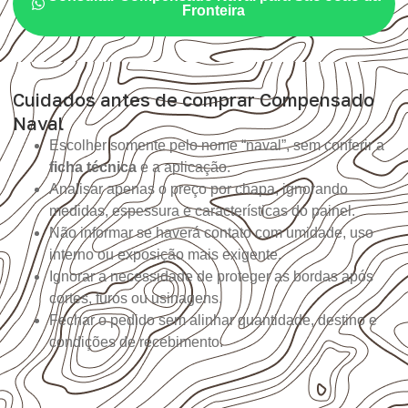
Fronteira
Cuidados antes de comprar Compensado
Naval
Escolher somente pelo nome “naval”, sem conferir a
ficha técnica
e a aplicação.
Analisar apenas o preço por chapa, ignorando
medidas, espessura e características do painel.
Não informar se haverá contato com umidade, uso
interno ou exposição mais exigente.
Ignorar a necessidade de proteger as bordas após
cortes, furos ou usinagens.
Fechar o pedido sem alinhar quantidade, destino e
condições de recebimento.