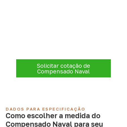
Solicite Compensado Naval
conforme sua aplicação
Consulte opções de
Compensado Naval
conforme a finalidade do projeto. Nossa
equipe comercial ajuda a organizar medidas,
volume e condições de atendimento para
sua região.
Solicitar cotação de
Compensado Naval
DADOS PARA ESPECIFICAÇÃO
Como escolher a medida do
Compensado Naval para seu