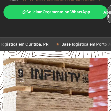
Solicitar Orçamento no WhatsApp
Apl
e
m Curitiba, PR
Base logística em Porto Alegre, RS