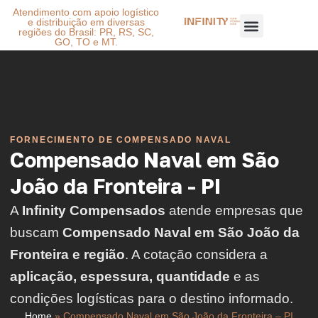
Atendimento com apoio logístico
e distribuição em diversas
regiões do Brasil: PR, RS, SC,
GO, TO e MT.
FORNECIMENTO DE COMPENSADO NAVAL
Compensado Naval em São
João da Fronteira - PI
A
Infinity Compensados
atende empresas que
buscam
Compensado Naval em São João da
Fronteira e região
. A cotação considera a
aplicação, espessura, quantidade
e as
condições logísticas para o destino informado.
Home
»
Compensado Naval em São João da Fronteira – PI