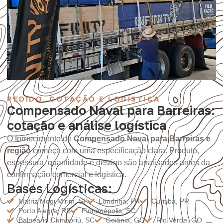
PEDIDO, COTAÇÃO E LOGÍSTICA
Compensado Naval para Barreiras:
cotação e análise logística
O fornecimento de
Compensado Naval para Barreiras e
região
começa com uma especificação clara. Produto,
espessura, quantidade e destino são analisados antes da
confirmação comercial e logística.
Bases Logísticas:
Matriz Mogi Mirim, SP
Londrina, PR
Curitiba, PR
Porto Alegre, RS
Florianópolis, SC
Balneário Camboriú, SC
Goiânia, GO
Rio Verde, GO