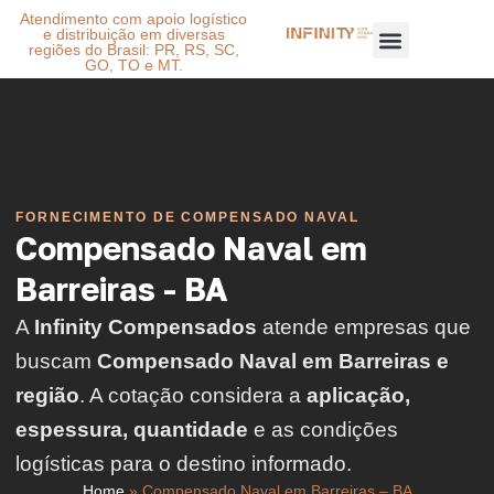
Atendimento com apoio logístico
e distribuição em diversas
regiões do Brasil: PR, RS, SC,
GO, TO e MT.
FORNECIMENTO DE COMPENSADO NAVAL
Compensado Naval em
Barreiras - BA
A
Infinity Compensados
atende empresas que
buscam
Compensado Naval em Barreiras e
região
. A cotação considera a
aplicação,
espessura, quantidade
e as condições
logísticas para o destino informado.
Home
»
Compensado Naval em Barreiras – BA