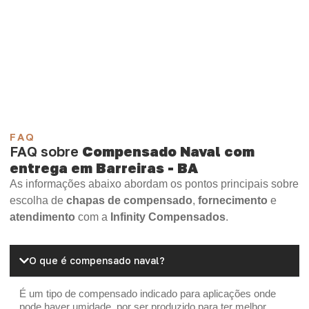
Compensado Plastificado
Plastificado 2 Processos
Compensado Plywood
Madeirite Resinado Fenólico
Madeirite Resinado Cola Branca
OSB Tapume
OSB Home Plus
OSB Induplac
FAQ
FAQ sobre
Compensado Naval com
entrega em Barreiras - BA
As informações abaixo abordam os pontos principais sobre
escolha de
chapas de compensado
,
fornecimento
e
atendimento
com a
Infinity Compensados
.
O que é compensado naval?
É um tipo de compensado indicado para aplicações onde
pode haver umidade, por ser produzido para ter melhor