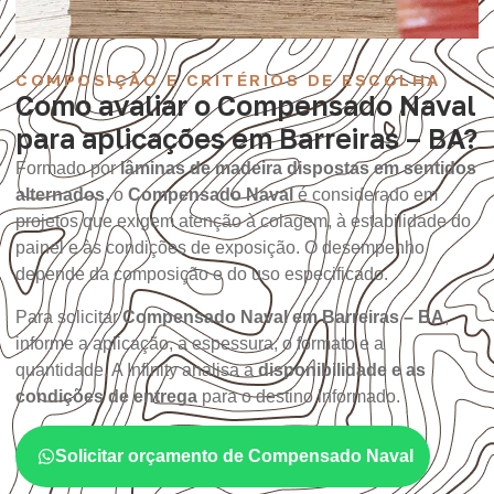
COMPOSIÇÃO E CRITÉRIOS DE ESCOLHA
Como avaliar o Compensado Naval
para aplicações em Barreiras – BA?
Formado por
lâminas de madeira dispostas em sentidos
alternados
, o
Compensado Naval
é considerado em
projetos que exigem atenção à colagem, à estabilidade do
painel e às condições de exposição. O desempenho
depende da composição e do uso especificado.
Para solicitar
Compensado Naval em Barreiras – BA
,
informe a aplicação, a espessura, o formato e a
quantidade. A Infinity analisa a
disponibilidade e as
condições de entrega
para o destino informado.
Solicitar orçamento de Compensado Naval