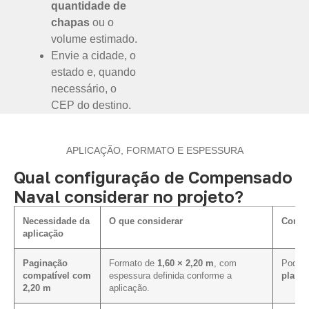
quantidade de
chapas
ou o
volume estimado.
Envie a cidade, o
estado e, quando
necessário, o
CEP do destino.
APLICAÇÃO, FORMATO E ESPESSURA
Qual configuração de Compensado
Naval considerar no projeto?
Necessidade da
O que considerar
Como i
aplicação
Paginação
Formato de
1,60 × 2,20 m
, com
Pode f
compatível com
espessura definida conforme a
plano 
2,20 m
aplicação.