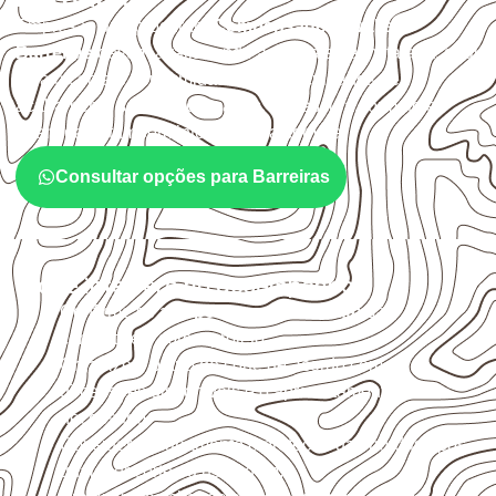
Empresas que procuram
Compensado Naval em
Barreiras
devem avaliar onde a chapa será instalada, qual
será o contato com umidade e quais cuidados de
acabamento serão necessários. Espessura, formato e
quantidade também interferem na compra.
Consultar opções para Barreiras
O que interfere no desempenho
Confirme se a
espessura e o formato
são
compatíveis com o projeto.
Organize o plano de corte de acordo com as
dimensões disponíveis e o aproveitamento
necessário.
Considere acabamento e proteção das bordas após
qualquer corte ou usinagem.