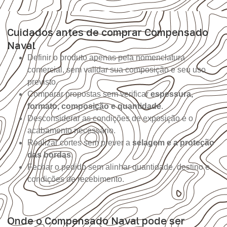
Cuidados antes de comprar Compensado
Naval
Definir o produto apenas pela nomenclatura
comercial, sem validar sua composição e seu uso
previsto.
Comparar propostas sem verificar
espessura,
formato, composição e quantidade
.
Desconsiderar as condições de exposição e o
acabamento necessário.
Realizar cortes sem prever a
selagem e a proteção
das bordas
.
Fechar o pedido sem alinhar quantidade, destino e
condições de recebimento.
Onde o Compensado Naval pode ser