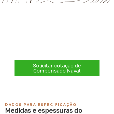
Precisa de Compensado Naval
para sua empresa?
Consulte opções de
Compensado Naval
conforme a finalidade do projeto. Nossa
equipe comercial ajuda a organizar medidas,
volume e condições de atendimento para
sua região.
Solicitar cotação de
Compensado Naval
DADOS PARA ESPECIFICAÇÃO
Medidas e espessuras do