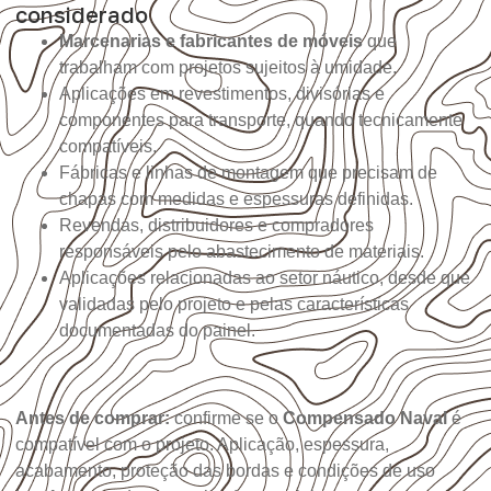
considerado
Marcenarias e fabricantes de móveis
que
trabalham com projetos sujeitos à umidade.
Aplicações em revestimentos, divisórias e
componentes para transporte, quando tecnicamente
compatíveis.
Fábricas e linhas de montagem que precisam de
chapas com medidas e espessuras definidas.
Revendas, distribuidores e compradores
responsáveis pelo abastecimento de materiais.
Aplicações relacionadas ao setor náutico, desde que
validadas pelo projeto e pelas características
documentadas do painel.
Antes de comprar:
confirme se o
Compensado Naval
é
compatível com o projeto. Aplicação, espessura,
acabamento, proteção das bordas e condições de uso