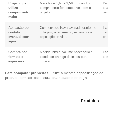
Projeto que
Medida de
1,60 × 2,50 m
quando o
Pode m
utiliza
comprimento for compatível com o
chapa 
comprimento
projeto.
para e
maior
Aplicação com
Compensado Naval avaliado conforme
Exige 
contato
colagem, acabamento, espessura e
caract
eventual com
exposição prevista.
proteç
água
Compra por
Medida, bitola, volume necessário e
Facili
formato e
cidade de entrega definidos para
com as
espessura
cotação.
Para comparar propostas:
utilize a mesma especificação de
produto, formato, espessura, quantidade e entrega.
Analise as opções em nosso mix de
Produtos
e
identifique o produto mais compatível para sua
aplicação.