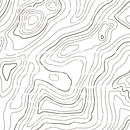
Armazene as chapas em local
coberto, seco,
ventilado e com apoio nivelado
.
Valide com o responsável técnico qualquer uso que
envolva carga, exposição intensa ou requisitos
específicos.
Usos profissionais do Compensado Naval
Marcenaria e fabricação de móveis
destinados a
ambientes sujeitos à umidade.
Revestimentos internos, painéis e divisórias para
projetos profissionais.
Aplicações em
carrocerias, implementos, trailers e
motorhomes
, conforme especificação.
Uso industrial em embalagens, caixas, montagem e
proteção de equipamentos.
Aplicações relacionadas ao setor náutico, sem
presumir uso submerso ou impermeabilidade total.