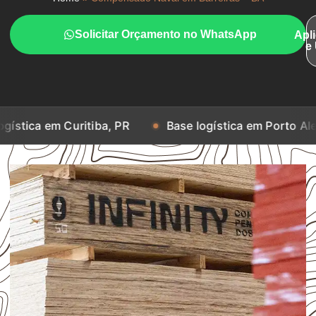
Solicitar Orçamento no WhatsApp
Apl
e
uritiba, PR
Base logística em Porto Alegre, RS