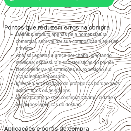
Pontos que reduzem erros na compra
Definir o produto apenas pela nomenclatura
comercial, sem validar sua composição e seu uso
previsto.
Analisar apenas o preço por chapa, ignorando
medidas, espessura e características do painel.
Desconsiderar as condições de exposição e o
acabamento necessário.
Ignorar a necessidade de proteger as bordas após
cortes, furos ou usinagens.
Solicitar entrega sem confirmar volume, cidade e
condições logísticas do destino.
Aplicações e perfis de compra