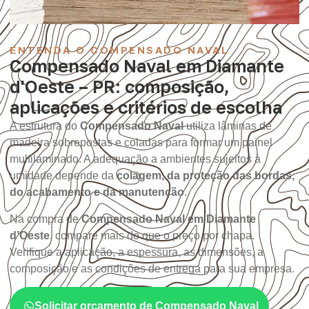
ENTENDA O COMPENSADO NAVAL
Compensado Naval em Diamante
d'Oeste – PR: composição,
aplicações e critérios de escolha
A estrutura do
Compensado Naval
utiliza lâminas de
madeira sobrepostas e coladas para formar um painel
multilaminado. A adequação a ambientes sujeitos à
umidade depende da
colagem, da proteção das bordas,
do acabamento e da manutenção
.
Na compra de
Compensado Naval em Diamante
d’Oeste
, compare mais do que o preço por chapa.
Verifique a aplicação, a espessura, as dimensões, a
composição e as condições de entrega para sua empresa.
Solicitar orçamento de Compensado Naval