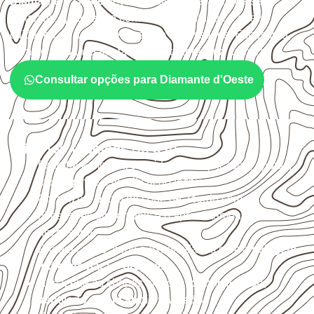
Diamante d’Oeste
devem avaliar onde a chapa será
instalada, qual será o contato com umidade e quais
cuidados de acabamento serão necessários. Espessura,
formato e quantidade também interferem na compra.
Consultar opções para Diamante d'Oeste
Critérios técnicos de uso
Escolha a medida considerando aplicação, apoios,
montagem e especificação técnica.
Organize o plano de corte de acordo com as
dimensões disponíveis e o aproveitamento
necessário.
Proteja cortes, furos e extremidades com a
selagem
indicada para o projeto
.
Armazene as chapas em local
coberto, seco,
ventilado e com apoio nivelado
.