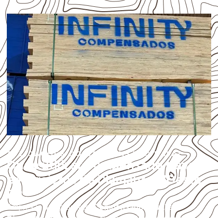
APLICAÇÕES DO COMPENSADO NAVAL
Onde utilizar Compensado Naval
em projetos de Diamante d'Oeste –
PR?
Empresas que procuram
Compensado Naval em