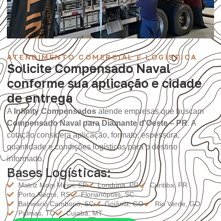
ATENDIMENTO COMERCIAL E LOGÍSTICA
Solicite Compensado Naval
conforme sua aplicação e cidade
de entrega
A
Infinity Compensados
atende empresas que buscam
Compensado Naval para Diamante d’Oeste – PR
. A
cotação considera aplicação, formato, espessura,
quantidade e condições logísticas para o destino
informado.
Bases Logísticas:
Matriz Mogi Mirim, SP
Londrina, PR
Curitiba, PR
Porto Alegre, RS
Florianópolis, SC
Balneário Camboriú, SC
Goiânia, GO
Rio Verde, GO
Palmas, TO
Cuiabá, MT