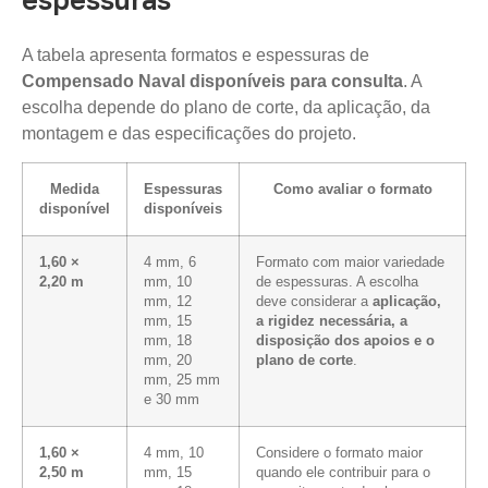
A tabela apresenta formatos e espessuras de
Compensado Naval disponíveis para consulta
. A
escolha depende do plano de corte, da aplicação, da
montagem e das especificações do projeto.
Medida
Espessuras
Como avaliar o formato
disponível
disponíveis
1,60 ×
4 mm, 6
Formato com maior variedade
2,20 m
mm, 10
de espessuras. A escolha
mm, 12
deve considerar a
aplicação,
mm, 15
a rigidez necessária, a
mm, 18
disposição dos apoios e o
mm, 20
plano de corte
.
mm, 25 mm
e 30 mm
1,60 ×
4 mm, 10
Considere o formato maior
2,50 m
mm, 15
quando ele contribuir para o