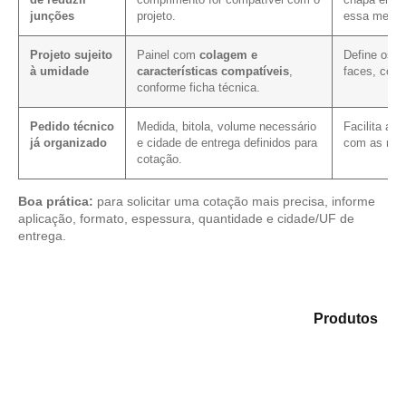
junções
projeto.
essa medid
Projeto sujeito
Painel com
colagem e
Define os 
à umidade
características compatíveis
,
faces, cort
conforme ficha técnica.
Pedido técnico
Medida, bitola, volume necessário
Facilita a 
já organizado
e cidade de entrega definidos para
com as mes
cotação.
Boa prática:
para solicitar uma cotação mais precisa, informe
aplicação, formato, espessura, quantidade e cidade/UF de
entrega.
Compare as opções em nosso portfólio de
Produtos
e
encontre o tipo de chapa mais adequado para sua
demanda.
Compensado Plastificado
Plastificado 2 Processos