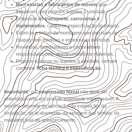
Marcenarias e fabricantes de móveis
que
trabalham com projetos sujeitos à umidade.
Empresas de
transporte, carrocerias e
implementos
, conforme especificação do projeto.
Fábricas e linhas de montagem que precisam de
chapas com medidas e espessuras definidas.
Revendas, distribuidores e compradores
responsáveis pelo abastecimento de materiais.
Projetos náuticos ou sujeitos à umidade, sempre
conforme
ficha técnica e especificação
.
Importante:
o
Compensado Naval
não deve ser
entendido como um produto totalmente impermeável. A
escolha depende da aplicação, da exposição, da
instalação, do acabamento, da selagem das bordas, da
manutenção e do armazenamento.