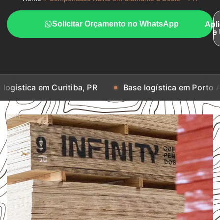
Solicitar Orçamento no WhatsApp
Apl
e
m Curitiba, PR
Base logística em Porto Alegre, RS