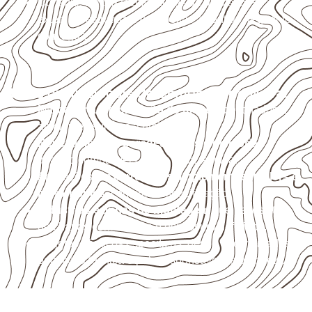
Consulte a ficha técnica antes de aplicações
externas, estruturais ou sujeitas a contato frequente
com água.
Usos profissionais do Compensado Naval
Marcenaria e fabricação de móveis
destinados a
ambientes sujeitos à umidade.
Revestimentos, paredes, pisos e divisórias
,
quando compatíveis com a ficha técnica.
Aplicações em
carrocerias, implementos, trailers e
motorhomes
, conforme especificação.
Indústrias e linhas de montagem
que necessitam
de chapas com formato e espessura definidos.
Projetos náuticos específicos, desde que validados
pela ficha técnica e pelo responsável pelo projeto.