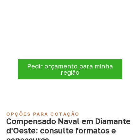
Organize sua cotação de
Compensado Naval
Consulte opções de
Compensado Naval
conforme a finalidade do projeto. Nossa
equipe comercial ajuda a organizar medidas,
volume e condições de atendimento para
sua região.
Pedir orçamento para minha
região
OPÇÕES PARA COTAÇÃO
Compensado Naval em Diamante
d'Oeste: consulte formatos e
espessuras