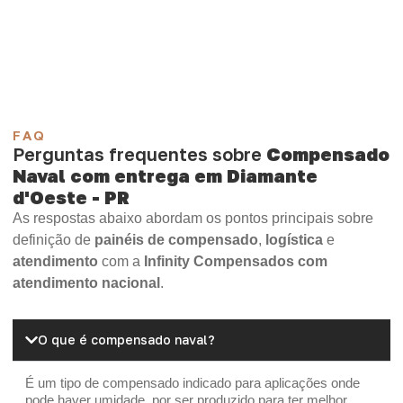
Compensado Plywood
Madeirite Resinado Fenólico
Madeirite Resinado Cola Branca
OSB Tapume
OSB Home Plus
OSB Induplac
FAQ
Perguntas frequentes sobre
Compensado
Naval com entrega em Diamante
d'Oeste - PR
As respostas abaixo abordam os pontos principais sobre
definição de
painéis de compensado
,
logística
e
atendimento
com a
Infinity Compensados com
atendimento nacional
.
O que é compensado naval?
É um tipo de compensado indicado para aplicações onde
pode haver umidade, por ser produzido para ter melhor