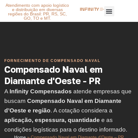
Atendimento com apoio logístico
e distribuição em diversas
regiões do Brasil: PR, RS, SC,
GO, TO e MT.
FORNECIMENTO DE COMPENSADO NAVAL
Compensado Naval em
Diamante d'Oeste - PR
A
Infinity Compensados
atende empresas que
buscam
Compensado Naval em Diamante
d’Oeste e região
. A cotação considera a
aplicação, espessura, quantidade
e as
condições logísticas para o destino informado.
Home
»
Compensado Naval em Diamante d’Oeste – PR