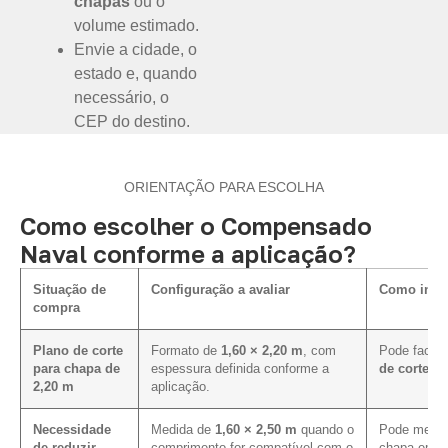
chapas
ou o
volume estimado.
Envie a cidade, o
estado e, quando
necessário, o
CEP do destino.
ORIENTAÇÃO PARA ESCOLHA
Como escolher o Compensado
Naval conforme a aplicação?
Situação de
Configuração a avaliar
Como influ
compra
Plano de corte
Formato de
1,60 × 2,20 m
, com
Pode facili
para chapa de
espessura definida conforme a
de corte e
2,20 m
aplicação.
Necessidade
Medida de
1,60 × 2,50 m
quando o
Pode melhor
de reduzir
comprimento for compatível com o
chapa em p