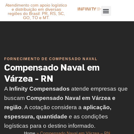
Atendimento com apoio logístico
e distribuição em diversas
regiões do Brasil: PR, RS, SC,
GO, TO e MT.
FORNECIMENTO DE COMPENSADO NAVAL
Compensado Naval em
Várzea - RN
A
Infinity Compensados
atende empresas que
buscam
Compensado Naval em Várzea e
região
. A cotação considera a
aplicação,
espessura, quantidade
e as condições
logísticas para o destino informado.
Home
»
Compensado Naval em Várzea – RN