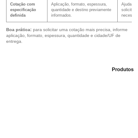
Cotação com
Aplicação, formato, espessura,
Ajuda a r
especificação
quantidade e destino previamente
solicitaç
definida
informados.
necessár
Boa prática:
para solicitar uma cotação mais precisa, informe
aplicação, formato, espessura, quantidade e cidade/UF de
entrega.
Explore as alternativas em nosso catálogo de
Produtos
e identifique o material mais indicado para sua
aplicação.
Compensado Plastificado
Plastificado 2 Processos
Compensado Plywood
Madeirite Resinado Fenólico
Madeirite Resinado Cola Branca
OSB Tapume
OSB Home Plus
OSB Induplac