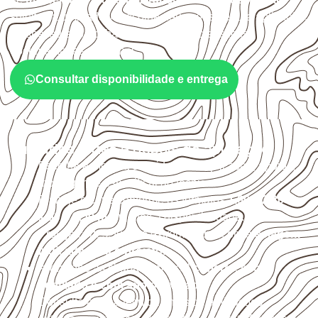
sujeitos à umidade. A escolha deve considerar a aplicação,
a espessura, o acabamento e as características
documentadas do painel.
Consultar disponibilidade e entrega
Cuidados antes e depois da aplicação
Escolha a medida considerando aplicação, apoios,
montagem e especificação técnica.
Planeje o corte conforme os formatos
1,60 × 2,20 m e
1,60 × 2,50 m
, sujeitos à disponibilidade.
Proteja cortes, furos e extremidades com a
selagem
indicada para o projeto
.
Armazene as chapas em local
coberto, seco,
ventilado e com apoio nivelado
.
Consulte a ficha técnica antes de aplicações