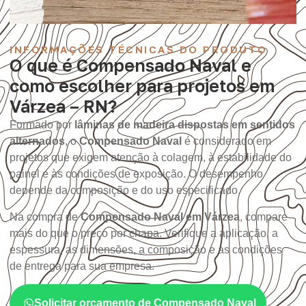
INFORMAÇÕES TÉCNICAS DO PRODUTO
O que é Compensado Naval e
como escolher para projetos em
Várzea – RN?
Formado por
lâminas de madeira dispostas em sentidos
alternados
, o
Compensado Naval
é considerado em
projetos que exigem atenção à colagem, à estabilidade do
painel e às condições de exposição. O desempenho
depende da composição e do uso especificado.
Na compra de
Compensado Naval em Várzea
, compare
mais do que o preço por chapa. Verifique a aplicação, a
espessura, as dimensões, a composição e as condições
de entrega para sua empresa.
Solicitar orçamento de Compensado Naval