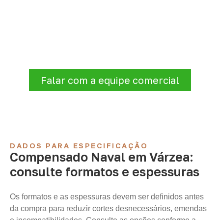
Organize sua cotação de
Compensado Naval
Antes de fechar a compra, confirme se a
espessura, o formato e a aplicação
estão alinhados à necessidade. Envie as
informações para receber uma cotação.
Falar com a equipe comercial
DADOS PARA ESPECIFICAÇÃO
Compensado Naval em Várzea:
consulte formatos e espessuras
Os formatos e as espessuras devem ser definidos antes
da compra para reduzir cortes desnecessários, emendas