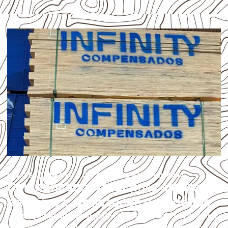
USOS E APLICAÇÕES PROFISSIONAIS
Compensado Naval para empresas
de Várzea: aplicações e cuidados
O
Compensado Naval
pode ser considerado em projetos
de
marcenaria, indústria, transporte e revestimento