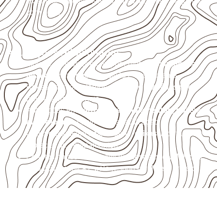
externas, estruturais ou sujeitas a contato frequente
com água.
Aplicações relacionadas
Móveis, divisórias e componentes de
marcenaria
técnica
, conforme exposição e acabamento.
Revestimentos internos, painéis e divisórias para
projetos profissionais.
Aplicações em
carrocerias, implementos, trailers e
motorhomes
, conforme especificação.
Uso industrial em embalagens, caixas, montagem e
proteção de equipamentos.
Projetos náuticos específicos, desde que validados
pela ficha técnica e pelo responsável pelo projeto.