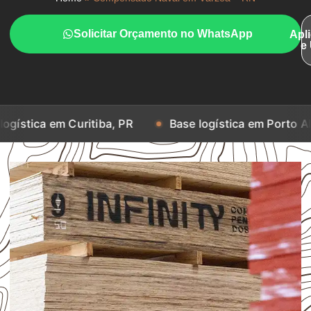
Solicitar Orçamento no WhatsApp
Apl
e
 Curitiba, PR
Base logística em Porto Alegre, RS