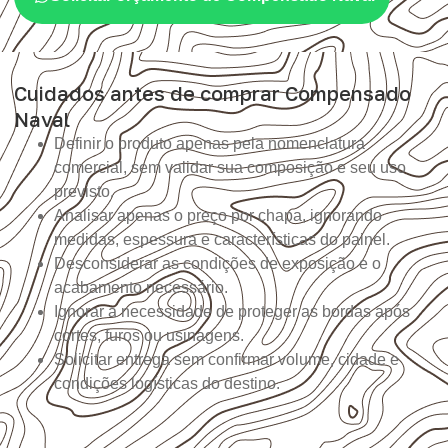
Cuidados antes de comprar Compensado
Naval
Definir o produto apenas pela nomenclatura
comercial, sem validar sua composição e seu uso
previsto.
Analisar apenas o preço por chapa, ignorando
medidas, espessura e características do painel.
Desconsiderar as condições de exposição e o
acabamento necessário.
Ignorar a necessidade de proteger as bordas após
cortes, furos ou usinagens.
Solicitar entrega sem confirmar volume, cidade e
condições logísticas do destino.