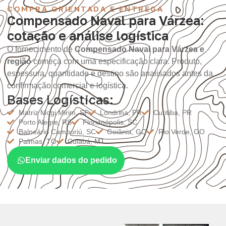
COMPRA ORIENTADA E ENTREGA
Compensado Naval para Várzea:
cotação e análise logística
O fornecimento de
Compensado Naval para Várzea e
região
começa com uma especificação clara. Produto,
espessura, quantidade e destino são analisados antes da
confirmação comercial e logística.
Bases Logísticas:
Matriz Mogi Mirim, SP
Londrina, PR
Curitiba, PR
Porto Alegre, RS
Florianópolis, SC
Balneário Camboriú, SC
Goiânia, GO
Rio Verde, GO
Palmas, TO
Cuiabá, MT
Enviar dados do pedido