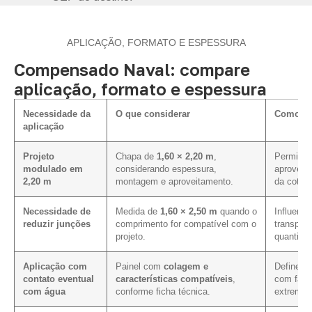
APLICAÇÃO, FORMATO E ESPESSURA
Compensado Naval: compare
aplicação, formato e espessura
Necessidade da
O que considerar
Como inf
aplicação
Projeto
Chapa de
1,60 × 2,20 m
,
Permite a
modulado em
considerando espessura,
aproveit
2,20 m
montagem e aproveitamento.
da cotaç
Necessidade de
Medida de
1,60 × 2,50 m
quando o
Influenci
reduzir junções
comprimento for compatível com o
transport
projeto.
quantida
Aplicação com
Painel com
colagem e
Define o
contato eventual
características compatíveis
,
com faces
com água
conforme ficha técnica.
extremid