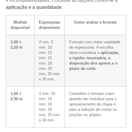
e incompatibilidades. Consulte as opções conforme a
aplicação e a quantidade
.
Medida
Espessuras
Como avaliar o formato
disponível
disponíveis
1,60 ×
4 mm, 6
Formato com maior variedade
2,20 m
mm, 10
de espessuras. A escolha
mm, 12
deve considerar a
aplicação,
mm, 15
a rigidez necessária, a
mm, 18
disposição dos apoios e o
mm, 20
plano de corte
.
mm, 25 mm
e 30 mm
1,60 ×
4 mm, 10
Considere o formato maior
2,50 m
mm, 15
quando ele contribuir para o
mm, 18
aproveitamento da chapa e
mm, 20
para a redução de cortes ou
mm, 25 mm
junções no projeto.
e 30 mm