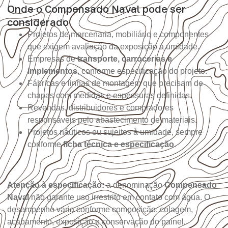
Onde o Compensado Naval pode ser
considerado
Projetos de marcenaria, mobiliário e componentes
que exigem avaliação da exposição à umidade.
Empresas de
transporte, carrocerias e
implementos
, conforme especificação do projeto.
Fábricas e linhas de montagem que precisam de
chapas com medidas e espessuras definidas.
Revendas, distribuidores e compradores
responsáveis pelo abastecimento de materiais.
Projetos náuticos ou sujeitos à umidade, sempre
conforme
ficha técnica e especificação
.
Atenção à especificação:
a denominação
Compensado
Naval
não garante uso irrestrito em contato com água. O
desempenho varia conforme composição, colagem,
acabamento, exposição e conservação do painel.