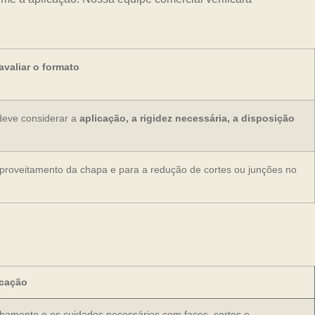
valiar o formato
deve considerar a
aplicação, a rigidez necessária, a disposição
aproveitamento da chapa e para a redução de cortes ou junções no
icação
abamento e os cuidados necessários com faces, cortes e