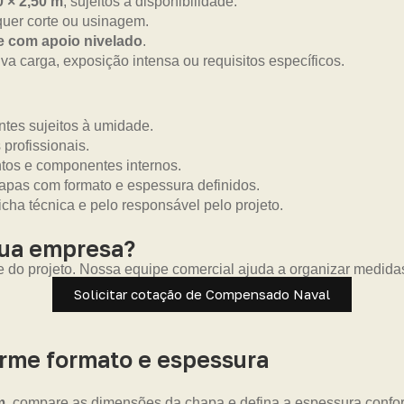
0 × 2,50 m
, sujeitos à disponibilidade.
uer corte ou usinagem.
 e com apoio nivelado
.
a carga, exposição intensa ou requisitos específicos.
tes sujeitos à umidade.
 profissionais.
ntos e componentes internos.
pas com formato e espessura definidos.
icha técnica e pelo responsável pelo projeto.
sua empresa?
e do projeto. Nossa equipe comercial ajuda a organizar medida
Solicitar cotação de Compensado Naval
me formato e espessura
m
, compare as dimensões da chapa e defina a espessura confor