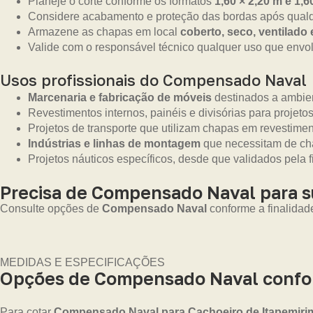
Planeje o corte conforme os formatos
1,60 × 2,20 m e 1,6
Considere acabamento e proteção das bordas após qualq
Armazene as chapas em local
coberto, seco, ventilado
Valide com o responsável técnico qualquer uso que envolv
Usos profissionais do Compensado Naval
Marcenaria e fabricação de móveis
destinados a ambien
Revestimentos internos, painéis e divisórias para projetos
Projetos de transporte que utilizam chapas em revestime
Indústrias e linhas de montagem
que necessitam de cha
Projetos náuticos específicos, desde que validados pela f
Precisa de Compensado Naval para 
Consulte opções de
Compensado Naval
conforme a finalidad
MEDIDAS E ESPECIFICAÇÕES
Opções de Compensado Naval confor
Para cotar
Compensado Naval para Cachoeiro de Itapemiri