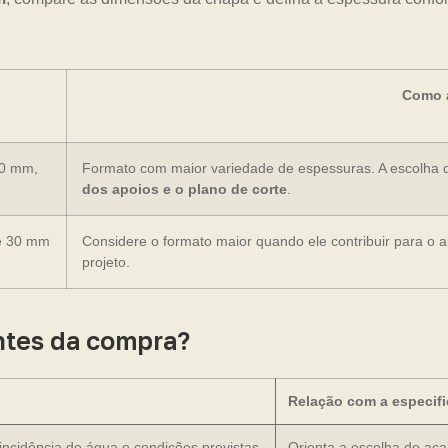
Como a
20 mm,
Formato com maior variedade de espessuras. A escolha 
dos apoios e o plano de corte
.
e 30 mm
Considere o formato maior quando ele contribuir para o 
projeto.
ntes da compra?
Relação com a especif
 incidência de água e condições previstas
Orienta a escolha do ac