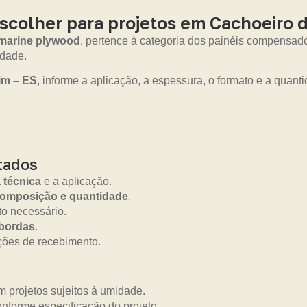
colher para projetos em Cachoeiro d
marine plywood
, pertence à categoria dos painéis compensad
idade.
im – ES
, informe a aplicação, a espessura, o formato e a quantid
tados
a técnica
e a aplicação.
composição e quantidade
.
o necessário.
 bordas
.
ções de recebimento.
 projetos sujeitos à umidade.
onforme especificação do projeto.