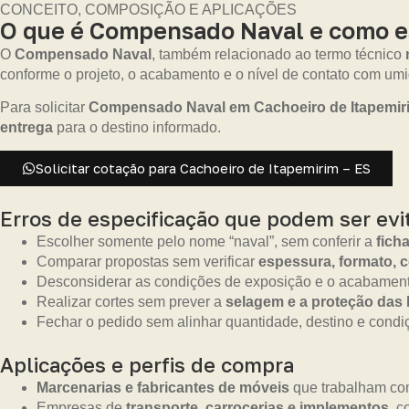
CONCEITO, COMPOSIÇÃO E APLICAÇÕES
O que é Compensado Naval e como es
O
Compensado Naval
, também relacionado ao termo técnico
conforme o projeto, o acabamento e o nível de contato com um
Para solicitar
Compensado Naval em Cachoeiro de Itapemir
entrega
para o destino informado.
Solicitar cotação para Cachoeiro de Itapemirim – ES
Erros de especificação que podem ser evi
Escolher somente pelo nome “naval”, sem conferir a
fich
Comparar propostas sem verificar
espessura, formato, 
Desconsiderar as condições de exposição e o acabament
Realizar cortes sem prever a
selagem e a proteção das
Fechar o pedido sem alinhar quantidade, destino e condi
Aplicações e perfis de compra
Marcenarias e fabricantes de móveis
que trabalham com
Empresas de
transporte, carrocerias e implementos
, c