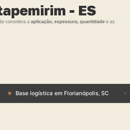
apemirim - ES
ção considera a
aplicação, espessura, quantidade
e as
e logística em Florianópolis, SC
Base log