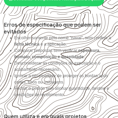
Erros de especificação que podem ser
evitados
Escolher somente pelo nome “naval”, sem conferir a
ficha técnica
e a aplicação.
Comparar propostas sem verificar
espessura,
formato, composição e quantidade
.
Desconsiderar as condições de exposição e o
acabamento necessário.
Ignorar a necessidade de proteger as bordas após
cortes, furos ou usinagens.
Fechar o pedido sem alinhar quantidade, destino e
condições de recebimento.
Quem utiliza e em quais projetos