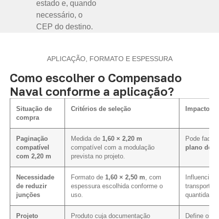
estado e, quando
necessário, o
CEP do destino.
APLICAÇÃO, FORMATO E ESPESSURA
Como escolher o Compensado
Naval conforme a aplicação?
Situação de
Critérios de seleção
Impacto na
compra
Paginação
Medida de
1,60 × 2,20 m
Pode facili
compatível
compatível com a modulação
plano de c
com 2,20 m
prevista no projeto.
Necessidade
Formato de
1,60 × 2,50 m
, com
Influencia o
de reduzir
espessura escolhida conforme o
transporte,
junções
uso.
quantidade 
Projeto
Produto cuja documentação
Define os c