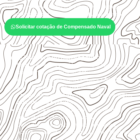
compatíveis com o projeto. A Infinity orienta a compra
conforme
aplicação, medida, quantidade e destino
.
Solicitar cotação de Compensado Naval
O que interfere no desempenho
Escolha a medida considerando aplicação, apoios,
montagem e especificação técnica.
Planeje o corte conforme os formatos
1,60 × 2,20 m e
1,60 × 2,50 m
, sujeitos à disponibilidade.
Proteja cortes, furos e extremidades com a
selagem
indicada para o projeto
.
Evite contato direto com o solo, chuva, umidade
acumulada e apoios desnivelados.
Consulte a ficha técnica antes de aplicações
externas, estruturais ou sujeitas a contato frequente
com água.