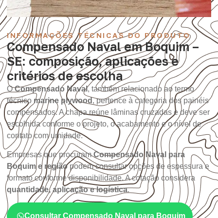
INFORMAÇÕES TÉCNICAS DO PRODUTO
Compensado Naval em Boquim –
SE: composição, aplicações e
critérios de escolha
O
Compensado Naval
, também relacionado ao termo
técnico
marine plywood
, pertence à categoria dos painéis
compensados. A chapa reúne lâminas cruzadas e deve ser
escolhida conforme o projeto, o acabamento e o nível de
contato com umidade.
Empresas que procuram
Compensado Naval para
Boquim e região
podem consultar opções de espessura e
formato conforme disponibilidade. A cotação considera
quantidade, aplicação e logística
.
Consultar Compensado Naval para Boquim