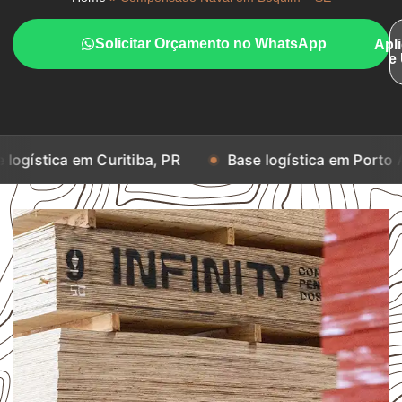
Solicitar Orçamento no WhatsApp
Apl
e
m Curitiba, PR
Base logística em Porto Alegre, RS