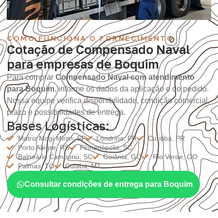
COMO FUNCIONA O FORNECIMENTO
Cotação de Compensado Naval
para empresas de Boquim
Para comprar
Compensado Naval com atendimento
para Boquim
, informe os dados da aplicação e do pedido.
Nossa equipe verifica disponibilidade, condição comercial,
prazo e possibilidades de entrega.
Bases Logísticas:
Matriz Mogi Mirim, SP
Londrina, PR
Curitiba, PR
Porto Alegre, RS
Florianópolis, SC
Balneário Camboriú, SC
Goiânia, GO
Rio Verde, GO
Palmas, TO
Cuiabá, MT
Consultar condições de entrega para Boquim