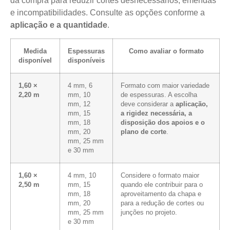
da compra para reduzir cortes desnecessários, emendas
e incompatibilidades. Consulte as opções conforme a
aplicação e a quantidade
.
Medida
Espessuras
Como avaliar o formato
disponível
disponíveis
1,60 ×
4 mm, 6
Formato com maior variedade
2,20 m
mm, 10
de espessuras. A escolha
mm, 12
deve considerar a
aplicação,
mm, 15
a rigidez necessária, a
mm, 18
disposição dos apoios e o
mm, 20
plano de corte
.
mm, 25 mm
e 30 mm
1,60 ×
4 mm, 10
Considere o formato maior
2,50 m
mm, 15
quando ele contribuir para o
mm, 18
aproveitamento da chapa e
mm, 20
para a redução de cortes ou
mm, 25 mm
junções no projeto.
e 30 mm