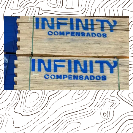
USOS E APLICAÇÕES PROFISSIONAIS
Onde utilizar Compensado Naval
em projetos de Boquim – SE?
O
Compensado Naval
atende diferentes aplicações
profissionais, desde que suas características sejam