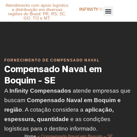
Atendimento com apoio logístico
e distribuição em diversas
regiões do Brasil: PR, RS, SC,
GO, TO e MT.
FORNECIMENTO DE COMPENSADO NAVAL
Compensado Naval em
Boquim - SE
A
Infinity Compensados
atende empresas que
buscam
Compensado Naval em Boquim e
região
. A cotação considera a
aplicação,
espessura, quantidade
e as condições
logísticas para o destino informado.
Home
»
Compensado Naval em Boquim – SE