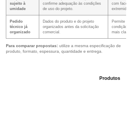
sujeito à
confirme adequação às condições
com faces, 
umidade
de uso do projeto.
extremidad
Pedido
Dados do produto e do projeto
Permite veri
técnico já
organizados antes da solicitação
condição co
organizado
comercial.
mais clarez
Para comparar propostas:
utilize a mesma especificação de
produto, formato, espessura, quantidade e entrega.
Explore as alternativas em nosso mix de
Produtos
e
encontre o material mais indicado para sua
necessidade.
Compensado Plastificado
Plastificado 2 Processos
Compensado Plywood
Madeirite Resinado Fenólico
Madeirite Resinado Cola Branca
OSB Tapume
OSB Home Plus
OSB Induplac