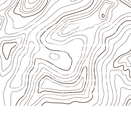
Usos profissionais do Compensado Naval
Marcenaria e fabricação de móveis
destinados a
ambientes sujeitos à umidade.
Revestimentos, paredes, pisos e divisórias
,
quando compatíveis com a ficha técnica.
Projetos de transporte que utilizam chapas em
revestimentos e componentes internos.
Indústrias e linhas de montagem
que necessitam
de chapas com formato e espessura definidos.
Aplicações relacionadas ao setor náutico, sem
presumir uso submerso ou impermeabilidade total.
Organize sua cotação de