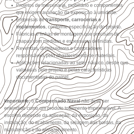
Projetos de marcenaria, mobiliário e componentes
que exigem avaliação da exposição à umidade.
Empresas de
transporte, carrocerias e
implementos
, conforme especificação do projeto.
Fábricas e linhas de montagem que precisam de
chapas com medidas e espessuras definidas.
Revendas, distribuidores e compradores
responsáveis pelo abastecimento de materiais.
Aplicações relacionadas ao setor náutico, desde que
validadas pelo projeto e pelas características
documentadas do painel.
Importante:
o
Compensado Naval
não deve ser
entendido como um produto totalmente impermeável. A
escolha depende da aplicação, da exposição, da
instalação, do acabamento, da selagem das bordas, da
manutenção e do armazenamento.