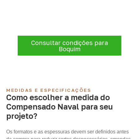
Compensado Naval
Para solicitar
Compensado Naval em
Boquim – SE
, envie os dados do projeto. A
cotação será analisada conforme produto,
quantidade e destino.
Consultar condições para
Boquim
MEDIDAS E ESPECIFICAÇÕES
Como escolher a medida do
Compensado Naval para seu
projeto?
Os formatos e as espessuras devem ser definidos antes