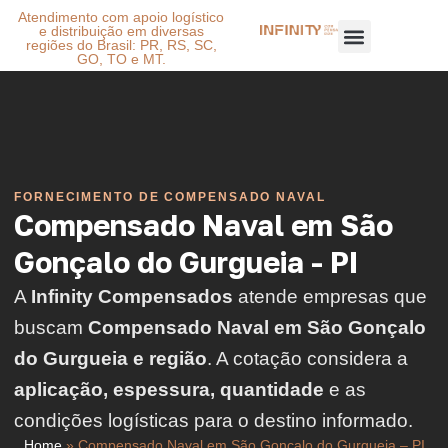
Atendimento com apoio logístico
e distribuição em diversas
regiões do Brasil: PR, RS, SC,
GO, TO e MT.
FORNECIMENTO DE COMPENSADO NAVAL
Compensado Naval em São
Gonçalo do Gurgueia - PI
A
Infinity Compensados
atende empresas que
buscam
Compensado Naval em São Gonçalo
do Gurgueia e região
. A cotação considera a
aplicação, espessura, quantidade
e as
condições logísticas para o destino informado.
Home
»
Compensado Naval em São Gonçalo do Gurgueia – PI