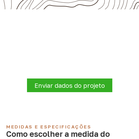
Compensado Naval para seu
projeto: consulte as opções
A Infinity atende empresas que precisam de
Compensado Naval para marcenaria,
indústria, transporte e revestimentos
.
Disponibilidade, prazo e entrega são
confirmados após a análise da solicitação.
Enviar dados do projeto
MEDIDAS E ESPECIFICAÇÕES
Como escolher a medida do