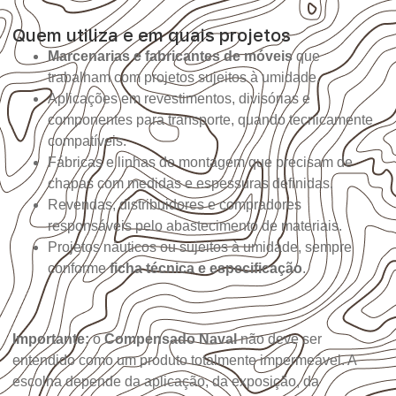
Quem utiliza e em quais projetos
Marcenarias e fabricantes de móveis
que
trabalham com projetos sujeitos à umidade.
Aplicações em revestimentos, divisórias e
componentes para transporte, quando tecnicamente
compatíveis.
Fábricas e linhas de montagem que precisam de
chapas com medidas e espessuras definidas.
Revendas, distribuidores e compradores
responsáveis pelo abastecimento de materiais.
Projetos náuticos ou sujeitos à umidade, sempre
conforme
ficha técnica e especificação
.
Importante:
o
Compensado Naval
não deve ser
entendido como um produto totalmente impermeável. A
escolha depende da aplicação, da exposição, da