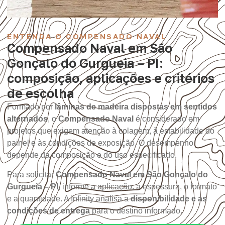
ENTENDA O COMPENSADO NAVAL
Compensado Naval em São
Gonçalo do Gurgueia – PI:
composição, aplicações e critérios
de escolha
Formado por
lâminas de madeira dispostas em sentidos
alternados
, o
Compensado Naval
é considerado em
projetos que exigem atenção à colagem, à estabilidade do
painel e às condições de exposição. O desempenho
depende da composição e do uso especificado.
Para solicitar
Compensado Naval em São Gonçalo do
Gurgueia – PI
, informe a aplicação, a espessura, o formato
e a quantidade. A Infinity analisa a
disponibilidade e as
condições de entrega
para o destino informado.