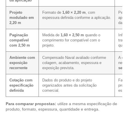
da aplicação
Projeto
Formato de
1,60 × 2,20 m
, com
Permi
modulado em
espessura definida conforme a aplicação.
aprov
2,20 m
da co
Paginação
Medida de
1,60 × 2,50 m
quando o
Influe
compatível
comprimento for compatível com o
trans
com 2,50 m
projeto.
quant
Ambiente com
Compensado Naval avaliado conforme
A exp
exposição
colagem, acabamento, espessura e
neces
recorrente
exposição prevista.
sela
Cotação com
Dados do produto e do projeto
Facil
especificação
organizados antes da solicitação
prop
definida
comercial.
espec
Para comparar propostas:
utilize a mesma especificação de
produto, formato, espessura, quantidade e entrega.