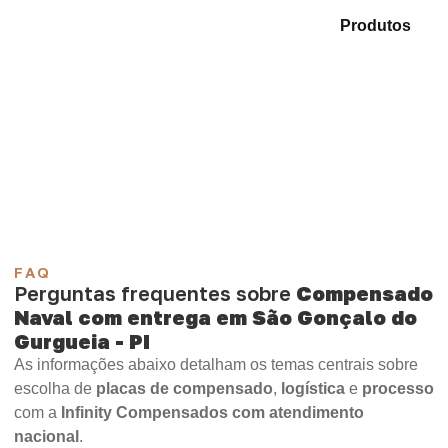
Analise as opções em nosso catálogo de
Produtos
e
encontre o produto mais compatível para sua
demanda.
Compensado Plastificado
Plastificado 2 Processos
Compensado Plywood
Madeirite Resinado Fenólico
Madeirite Resinado Cola Branca
OSB Tapume
OSB Home Plus
OSB Induplac
FAQ
Perguntas frequentes sobre
Compensado
Naval com entrega em São Gonçalo do
Gurgueia - PI
As informações abaixo detalham os temas centrais sobre
escolha de
placas de compensado
,
logística
e
processo
com a
Infinity Compensados com atendimento
nacional
.