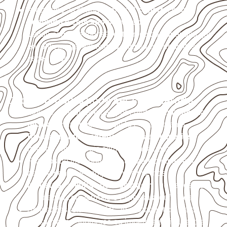
Armazene as chapas em local
coberto, seco,
ventilado e com apoio nivelado
.
Valide com o responsável técnico qualquer uso que
envolva carga, exposição intensa ou requisitos
específicos.
Onde o produto pode ser considerado
Móveis, divisórias e componentes de
marcenaria
técnica
, conforme exposição e acabamento.
Revestimentos, paredes, pisos e divisórias
,
quando compatíveis com a ficha técnica.
Projetos de transporte que utilizam chapas em
revestimentos e componentes internos.
Indústrias e linhas de montagem
que necessitam
de chapas com formato e espessura definidos.
Aplicações relacionadas ao setor náutico, sem
presumir uso submerso ou impermeabilidade total.