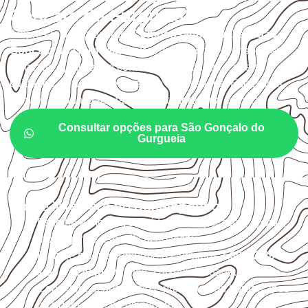
Gonçalo do Gurgueia?
Empresas que procuram
Compensado Naval em São
Gonçalo do Gurgueia
devem avaliar onde a chapa será
instalada, qual será o contato com umidade e quais
cuidados de acabamento serão necessários. Espessura,
formato e quantidade também interferem na compra.
Consultar opções para São Gonçalo do
Gurgueia
O que interfere no desempenho
Escolha a medida considerando aplicação, apoios,
montagem e especificação técnica.
Planeje o corte conforme os formatos
1,60 × 2,20 m e
1,60 × 2,50 m
, sujeitos à disponibilidade.
Considere acabamento e proteção das bordas após
qualquer corte ou usinagem.