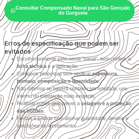
Consultar Compensado Naval para São Gonçalo
do Gurgueia
Erros de especificação que podem ser
evitados
Escolher somente pelo nome “naval”, sem conferir a
ficha técnica
e a aplicação.
Comparar propostas sem verificar
espessura,
formato, composição e quantidade
.
Não informar se haverá contato com umidade, uso
interno ou exposição mais exigente.
Realizar cortes sem prever a
selagem e a proteção
das bordas
.
Fechar o pedido sem alinhar quantidade, destino e
condições de recebimento.