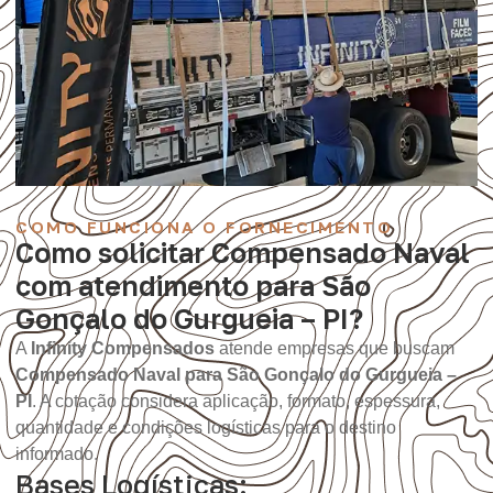
COMO FUNCIONA O FORNECIMENTO
Como solicitar Compensado Naval
com atendimento para São
Gonçalo do Gurgueia – PI?
A
Infinity Compensados
atende empresas que buscam
Compensado Naval para São Gonçalo do Gurgueia –
PI
. A cotação considera aplicação, formato, espessura,
quantidade e condições logísticas para o destino
informado.
Bases Logísticas: