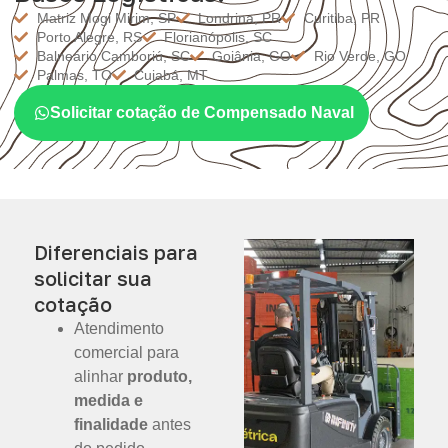
Matriz Mogi Mirim, SP
Londrina, PR
Curitiba, PR
Porto Alegre, RS
Florianópolis, SC
Balneário Camboriú, SC
Goiânia, GO
Rio Verde, GO
Palmas, TO
Cuiabá, MT
Solicitar cotação de Compensado Naval
Diferenciais para
solicitar sua
cotação
Atendimento
comercial para
alinhar
produto,
medida e
finalidade
antes