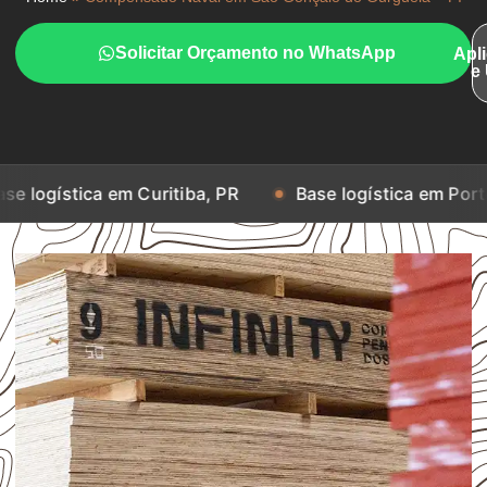
Solicitar Orçamento no WhatsApp
Apl
e
 em Curitiba, PR
Base logística em Porto Alegre, RS