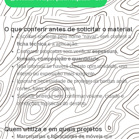
O que conferir antes de solicitar o material
Escolher somente pelo nome “naval”, sem conferir a
ficha técnica
e a aplicação.
Comparar propostas sem verificar
espessura,
formato, composição e quantidade
.
Não informar se haverá contato com umidade, uso
interno ou exposição mais exigente.
Ignorar a necessidade de proteger as bordas após
cortes, furos ou usinagens.
Solicitar entrega sem confirmar volume, cidade e
condições logísticas do destino.
Quem utiliza e em quais projetos
Marcenarias e fabricantes de móveis
que