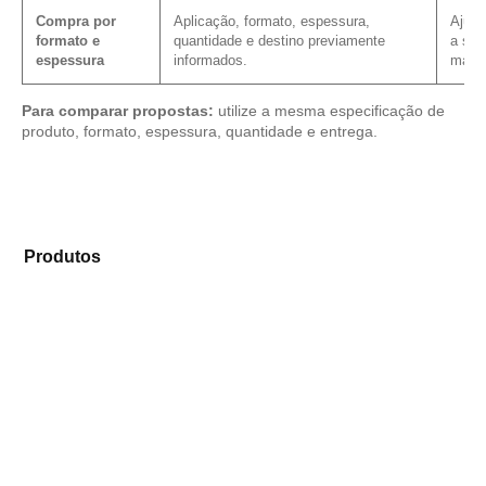
Compra por
Aplicação, formato, espessura,
Ajuda
formato e
quantidade e destino previamente
a sol
espessura
informados.
mater
Para comparar propostas:
utilize a mesma especificação de
produto, formato, espessura, quantidade e entrega.
Explore os modelos disponíveis em nosso catálogo de
Produtos
e selecione o produto mais compatível para
sua aplicação.
Compensado Plastificado
Plastificado 2 Processos
Compensado Plywood
Madeirite Resinado Fenólico
Madeirite Resinado Cola Branca
OSB Tapume
OSB Home Plus
OSB Induplac