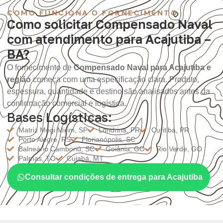
COMO FUNCIONA O FORNECIMENTO
Como solicitar Compensado Naval
com atendimento para Acajutiba –
BA?
O fornecimento de
Compensado Naval para Acajutiba e
região
começa com uma especificação clara. Produto,
espessura, quantidade e destino são analisados antes da
confirmação comercial e logística.
Bases Logísticas:
Matriz Mogi Mirim, SP
Londrina, PR
Curitiba, PR
Porto Alegre, RS
Florianópolis, SC
Balneário Camboriú, SC
Goiânia, GO
Rio Verde, GO
Palmas, TO
Cuiabá, MT
Consultar condições de entrega para Acajutiba