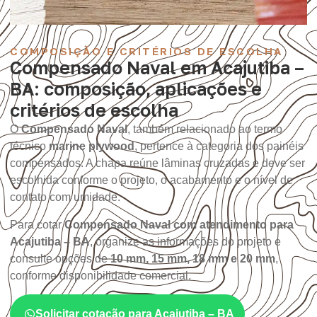
COMPOSIÇÃO E CRITÉRIOS DE ESCOLHA
Compensado Naval em Acajutiba –
BA: composição, aplicações e
critérios de escolha
O
Compensado Naval
, também relacionado ao termo
técnico
marine plywood
, pertence à categoria dos painéis
compensados. A chapa reúne lâminas cruzadas e deve ser
escolhida conforme o projeto, o acabamento e o nível de
contato com umidade.
Para cotar
Compensado Naval com atendimento para
Acajutiba – BA
, organize as informações do projeto e
consulte opções de
10 mm, 15 mm, 18 mm e 20 mm
,
conforme disponibilidade comercial.
Solicitar cotação para Acajutiba – BA