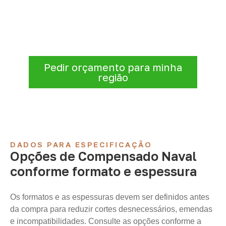
Informe a
aplicação, a espessura, a
quantidade e a cidade de entrega
. A
Infinity verificará a disponibilidade e as
condições comerciais e logísticas para sua
demanda.
Pedir orçamento para minha
região
DADOS PARA ESPECIFICAÇÃO
Opções de Compensado Naval
conforme formato e espessura
Os formatos e as espessuras devem ser definidos antes
da compra para reduzir cortes desnecessários, emendas
e incompatibilidades. Consulte as opções conforme a