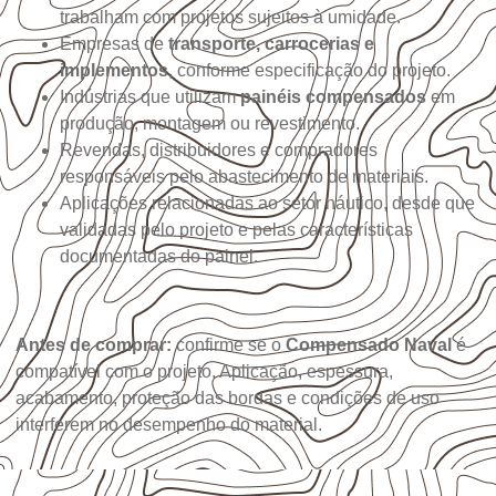
trabalham com projetos sujeitos à umidade.
Empresas de
transporte, carrocerias e
implementos
, conforme especificação do projeto.
Indústrias que utilizam
painéis compensados
em
produção, montagem ou revestimento.
Revendas, distribuidores e compradores
responsáveis pelo abastecimento de materiais.
Aplicações relacionadas ao setor náutico, desde que
validadas pelo projeto e pelas características
documentadas do painel.
Antes de comprar:
confirme se o
Compensado Naval
é
compatível com o projeto. Aplicação, espessura,
acabamento, proteção das bordas e condições de uso
interferem no desempenho do material.