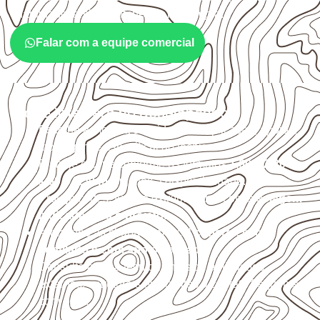
quantidade também interferem na compra.
Falar com a equipe comercial
O que interfere no desempenho
Escolha a medida considerando aplicação, apoios,
montagem e especificação técnica.
Planeje o corte conforme os formatos
1,60 × 2,20 m e
1,60 × 2,50 m
, sujeitos à disponibilidade.
Proteja cortes, furos e extremidades com a
selagem
indicada para o projeto
.
Armazene as chapas em local
coberto, seco,
ventilado e com apoio nivelado
.
Consulte a ficha técnica antes de aplicações
externas, estruturais ou sujeitas a contato frequente
com água.