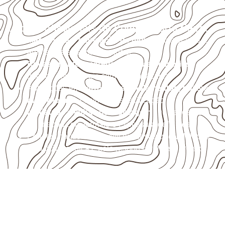
Usos profissionais do Compensado Naval
Marcenaria e fabricação de móveis
destinados a
ambientes sujeitos à umidade.
Revestimentos, paredes, pisos e divisórias
,
quando compatíveis com a ficha técnica.
Aplicações em
carrocerias, implementos, trailers e
motorhomes
, conforme especificação.
Indústrias e linhas de montagem
que necessitam
de chapas com formato e espessura definidos.
Projetos náuticos específicos, desde que validados
pela ficha técnica e pelo responsável pelo projeto.
Compensado Naval para seu
projeto: consulte as opções