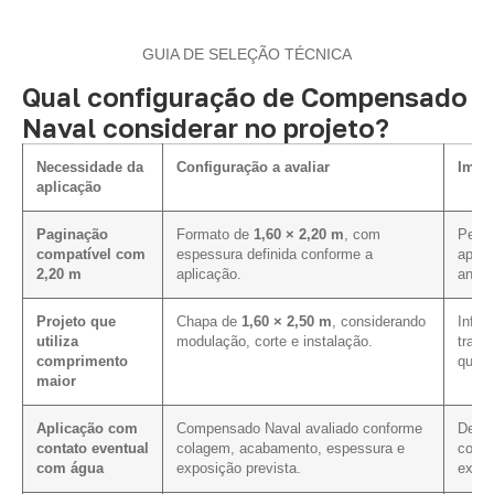
GUIA DE SELEÇÃO TÉCNICA
Qual configuração de Compensado
Naval considerar no projeto?
Necessidade da
Configuração a avaliar
Impac
aplicação
Paginação
Formato de
1,60 × 2,20 m
, com
Permi
compatível com
espessura definida conforme a
aprov
2,20 m
aplicação.
antes
Projeto que
Chapa de
1,60 × 2,50 m
, considerando
Influ
utiliza
modulação, corte e instalação.
trans
comprimento
quant
maior
Aplicação com
Compensado Naval avaliado conforme
Defin
contato eventual
colagem, acabamento, espessura e
com f
com água
exposição prevista.
extre