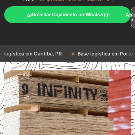
Solicitar Orçamento no WhatsApp
Apl
e
m Curitiba, PR
Base logística em Porto Alegre, RS