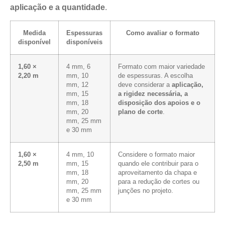
aplicação e a quantidade
.
Medida
Espessuras
Como avaliar o formato
disponível
disponíveis
1,60 ×
4 mm, 6
Formato com maior variedade
2,20 m
mm, 10
de espessuras. A escolha
mm, 12
deve considerar a
aplicação,
mm, 15
a rigidez necessária, a
mm, 18
disposição dos apoios e o
mm, 20
plano de corte
.
mm, 25 mm
e 30 mm
1,60 ×
4 mm, 10
Considere o formato maior
2,50 m
mm, 15
quando ele contribuir para o
mm, 18
aproveitamento da chapa e
mm, 20
para a redução de cortes ou
mm, 25 mm
junções no projeto.
e 30 mm