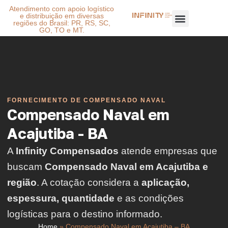
Atendimento com apoio logístico
e distribuição em diversas
regiões do Brasil: PR, RS, SC,
GO, TO e MT.
FORNECIMENTO DE COMPENSADO NAVAL
Compensado Naval em
Acajutiba - BA
A
Infinity Compensados
atende empresas que
buscam
Compensado Naval em Acajutiba e
região
. A cotação considera a
aplicação,
espessura, quantidade
e as condições
logísticas para o destino informado.
Home
»
Compensado Naval em Acajutiba – BA