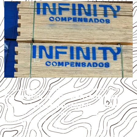
UTILIZAÇÃO E CUIDADOS DO PRODUTO
Onde utilizar Compensado Naval
em projetos de Acajutiba – BA?
Empresas que procuram
Compensado Naval em
Acajutiba
devem avaliar onde a chapa será instalada, qual
será o contato com umidade e quais cuidados de
acabamento serão necessários. Espessura, formato e