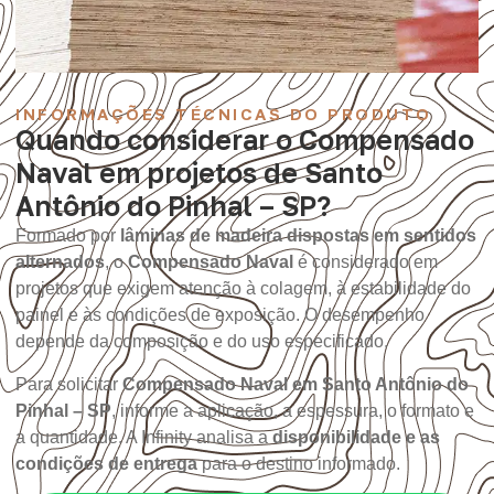
INFORMAÇÕES TÉCNICAS DO PRODUTO
Quando considerar o Compensado
Naval em projetos de Santo
Antônio do Pinhal – SP?
Formado por
lâminas de madeira dispostas em sentidos
alternados
, o
Compensado Naval
é considerado em
projetos que exigem atenção à colagem, à estabilidade do
painel e às condições de exposição. O desempenho
depende da composição e do uso especificado.
Para solicitar
Compensado Naval em Santo Antônio do
Pinhal – SP
, informe a aplicação, a espessura, o formato e
a quantidade. A Infinity analisa a
disponibilidade e as
condições de entrega
para o destino informado.