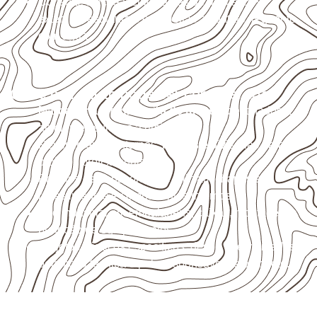
Consulte a ficha técnica antes de aplicações
externas, estruturais ou sujeitas a contato frequente
com água.
Onde o produto pode ser considerado
Marcenaria e fabricação de móveis
destinados a
ambientes sujeitos à umidade.
Revestimentos internos, painéis e divisórias para
projetos profissionais.
Projetos de transporte que utilizam chapas em
revestimentos e componentes internos.
Uso industrial em embalagens, caixas, montagem e
proteção de equipamentos.
Projetos náuticos específicos, desde que validados
pela ficha técnica e pelo responsável pelo projeto.