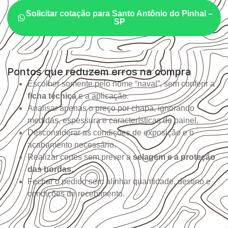
Solicitar cotação para Santo Antônio do Pinhal –
SP
Pontos que reduzem erros na compra
Escolher somente pelo nome “naval”, sem conferir a
ficha técnica
e a aplicação.
Analisar apenas o preço por chapa, ignorando
medidas, espessura e características do painel.
Desconsiderar as condições de exposição e o
acabamento necessário.
Realizar cortes sem prever a
selagem e a proteção
das bordas
.
Fechar o pedido sem alinhar quantidade, destino e
condições de recebimento.