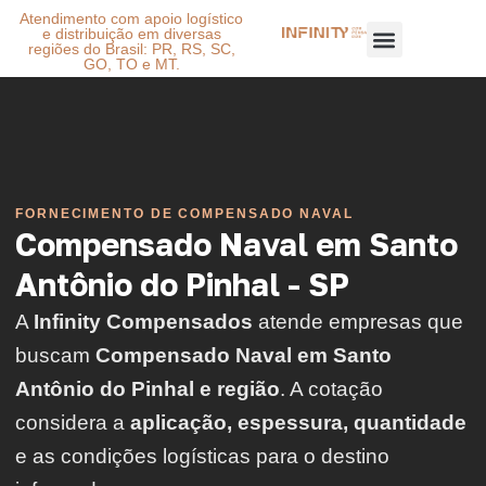
Atendimento com apoio logístico
e distribuição em diversas
regiões do Brasil: PR, RS, SC,
GO, TO e MT.
FORNECIMENTO DE COMPENSADO NAVAL
Compensado Naval em Santo
Antônio do Pinhal - SP
A
Infinity Compensados
atende empresas que
buscam
Compensado Naval em Santo
Antônio do Pinhal e região
. A cotação
considera a
aplicação, espessura, quantidade
e as condições logísticas para o destino