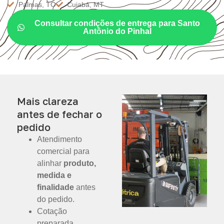
Palmas, TO
Cuiabá, MT
Consultar condições de entrega para Santo
Antônio do Pinhal
Mais clareza
antes de fechar o
pedido
Atendimento
comercial para
alinhar
produto,
medida e
finalidade
antes
do pedido.
Cotação
preparada