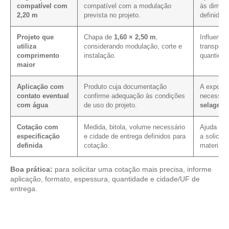
compatível com
compatível com a modulação
às dimen
2,20 m
prevista no projeto.
definidas.
Projeto que
Chapa de
1,60 × 2,50 m
,
Influencia
utiliza
considerando modulação, corte e
transport
comprimento
instalação.
quantidad
maior
Aplicação com
Produto cuja documentação
A exposiç
contato eventual
confirme adequação às condições
necessid
com água
de uso do projeto.
selagem
Cotação com
Medida, bitola, volume necessário
Ajuda a r
especificação
e cidade de entrega definidos para
a solicit
definida
cotação.
material 
Boa prática:
para solicitar uma cotação mais precisa, informe
aplicação, formato, espessura, quantidade e cidade/UF de
entrega.