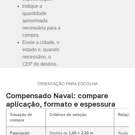
Indique a
quantidade
aproximada
necessária para a
compra.
Envie a cidade, o
estado e, quando
necessário, o
CEP do destino.
ORIENTAÇÃO PARA ESCOLHA
Compensado Naval: compare
aplicação, formato e espessura
Situação de
Critérios de seleção
Relação 
compra
Paginação
Medida de
1,60 × 2,20 m
Ajuda a a