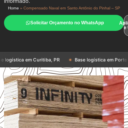
informado.
Home
»
Compensado Naval em Santo Antônio do Pinhal – SP
Solicitar Orçamento no WhatsApp
Apl
e
em Curitiba, PR
Base logística em Porto Alegre, RS