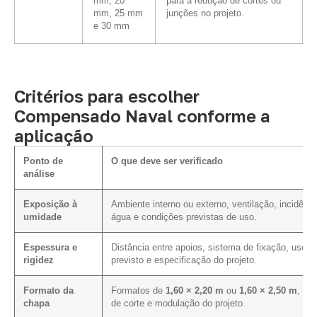
mm, 20
para a redução de cortes ou
mm, 25 mm
junções no projeto.
e 30 mm
Critérios para escolher
Compensado Naval conforme a
aplicação
Ponto de
O que deve ser verificado
análise
Exposição à
Ambiente interno ou externo, ventilação, incidênci
umidade
água e condições previstas de uso.
Espessura e
Distância entre apoios, sistema de fixação, uso
rigidez
previsto e especificação do projeto.
Formato da
Formatos de
1,60 × 2,20 m
ou
1,60 × 2,50 m
, pla
chapa
de corte e modulação do projeto.