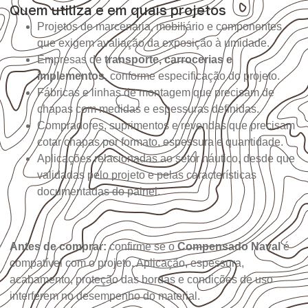
Quem utiliza e em quais projetos
Projetos de marcenaria, mobiliário e componentes
que exigem avaliação da exposição à umidade.
Empresas de
transporte, carrocerias e
implementos
, conforme especificação do projeto.
Fábricas e linhas de montagem que precisam de
chapas com medidas e espessuras definidas.
Compradores, suprimentos e revendas que precisam
cotar chapas por formato, espessura e quantidade.
Aplicações relacionadas ao setor náutico, desde que
validadas pelo projeto e pelas características
documentadas do painel.
Antes de comprar:
confirme se o
Compensado Naval
é
compatível com o projeto. Aplicação, espessura,
acabamento, proteção das bordas e condições de uso
interferem no desempenho do material.