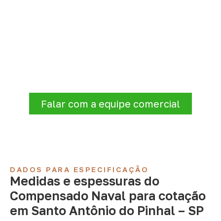
Organize sua cotação de
Compensado Naval
Consulte opções de
Compensado Naval
conforme a finalidade do projeto. Nossa
equipe comercial ajuda a organizar medidas,
volume e condições de atendimento para
sua região.
Falar com a equipe comercial
DADOS PARA ESPECIFICAÇÃO
Medidas e espessuras do
Compensado Naval para cotação
em Santo Antônio do Pinhal – SP