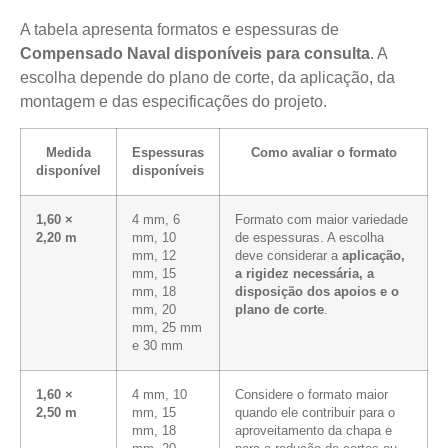
A tabela apresenta formatos e espessuras de
Compensado Naval disponíveis para consulta
. A
escolha depende do plano de corte, da aplicação, da
montagem e das especificações do projeto.
Medida
Espessuras
Como avaliar o formato
disponível
disponíveis
1,60 ×
4 mm, 6
Formato com maior variedade
2,20 m
mm, 10
de espessuras. A escolha
mm, 12
deve considerar a
aplicação,
mm, 15
a rigidez necessária, a
mm, 18
disposição dos apoios e o
mm, 20
plano de corte
.
mm, 25 mm
e 30 mm
1,60 ×
4 mm, 10
Considere o formato maior
2,50 m
mm, 15
quando ele contribuir para o
mm, 18
aproveitamento da chapa e