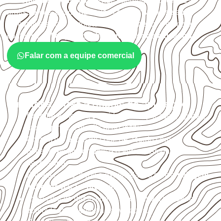
O
Compensado Naval
atende diferentes aplicações
profissionais, desde que suas características sejam
compatíveis com o projeto. A Infinity orienta a compra
conforme
aplicação, medida, quantidade e destino
.
Falar com a equipe comercial
Cuidados antes e depois da aplicação
Escolha a medida considerando aplicação, apoios,
montagem e especificação técnica.
Organize o plano de corte de acordo com as
dimensões disponíveis e o aproveitamento
necessário.
Proteja cortes, furos e extremidades com a
selagem
indicada para o projeto
.
Evite contato direto com o solo, chuva, umidade
acumulada e apoios desnivelados.