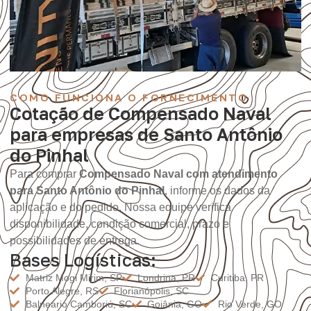
COMO FUNCIONA O FORNECIMENTO
Cotação de Compensado Naval
para empresas de Santo Antônio
do Pinhal
Para comprar
Compensado Naval com atendimento
para Santo Antônio do Pinhal
, informe os dados da
aplicação e do pedido. Nossa equipe verifica
disponibilidade, condição comercial, prazo e
possibilidades de entrega.
Bases Logísticas:
Matriz Mogi Mirim, SP
Londrina, PR
Curitiba, PR
Porto Alegre, RS
Florianópolis, SC
Balneário Camboriú, SC
Goiânia, GO
Rio Verde, GO