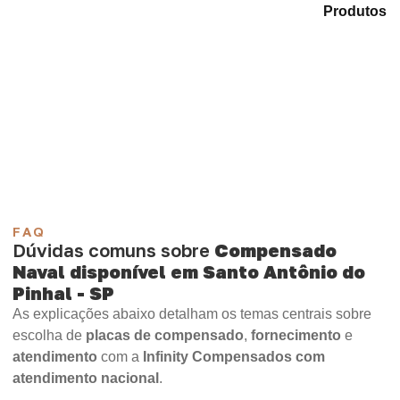
Explore as alternativas em nosso portfólio de
Produtos
e selecione o material mais adequado para sua
aplicação.
Compensado Plastificado
Plastificado 2 Processos
Compensado Plywood
Madeirite Resinado Fenólico
Madeirite Resinado Cola Branca
OSB Tapume
OSB Home Plus
OSB Induplac
FAQ
Dúvidas comuns sobre
Compensado
Naval disponível em Santo Antônio do
Pinhal - SP
As explicações abaixo detalham os temas centrais sobre
escolha de
placas de compensado
,
fornecimento
e
atendimento
com a
Infinity Compensados com
atendimento nacional
.