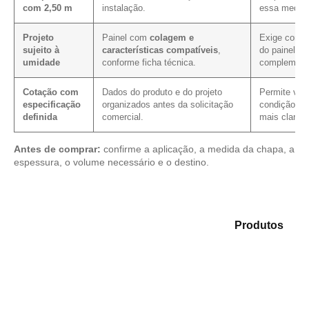
com 2,50 m
instalação.
essa medida
Projeto
Painel com
colagem e
Exige confi
sujeito à
características compatíveis
,
do painel e 
umidade
conforme ficha técnica.
complement
Cotação com
Dados do produto e do projeto
Permite verif
especificação
organizados antes da solicitação
condição co
definida
comercial.
mais clareza
Antes de comprar:
confirme a aplicação, a medida da chapa, a
espessura, o volume necessário e o destino.
Analise as opções em nosso catálogo de
Produtos
e
encontre o tipo de chapa mais adequado para sua
aplicação.
Compensado Plastificado
Plastificado 2 Processos
Compensado Plywood
Madeirite Resinado Fenólico