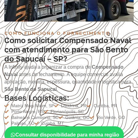
COMO FUNCIONA O FORNECIMENTO
Como solicitar Compensado Naval
com atendimento para São Bento
do Sapucaí – SP?
A Infinity ajuda a organizar a compra de
Compensado
Naval
antes do fechamento. A equipe comercial avalia
aplicação, medida, espessura, quantidade e logística para
São Bento do Sapucaí
.
Bases Logísticas:
Matriz Mogi Mirim, SP
Londrina, PR
Curitiba, PR
Porto Alegre, RS
Florianópolis, SC
Balneário Camboriú, SC
Goiânia, GO
Rio Verde, GO
Palmas, TO
Cuiabá, MT
Consultar disponibilidade para minha região