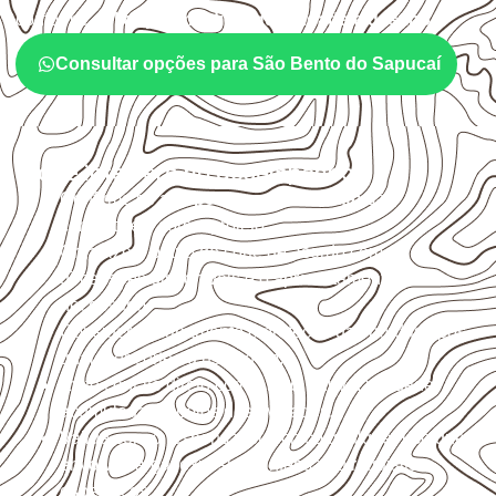
conforme
aplicação, medida, quantidade e destino
.
Consultar opções para São Bento do Sapucaí
O que interfere no desempenho
Confirme se a
espessura e o formato
são
compatíveis com o projeto.
Organize o plano de corte de acordo com as
dimensões disponíveis e o aproveitamento
necessário.
Considere acabamento e proteção das bordas após
qualquer corte ou usinagem.
Evite contato direto com o solo, chuva, umidade
acumulada e apoios desnivelados.
Valide com o responsável técnico qualquer uso que
envolva carga, exposição intensa ou requisitos
específicos.