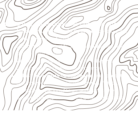
Onde o produto pode ser considerado
Marcenaria e fabricação de móveis
destinados a
ambientes sujeitos à umidade.
Revestimentos internos, painéis e divisórias para
projetos profissionais.
Projetos de transporte que utilizam chapas em
revestimentos e componentes internos.
Indústrias e linhas de montagem
que necessitam
de chapas com formato e espessura definidos.
Aplicações relacionadas ao setor náutico, sem
presumir uso submerso ou impermeabilidade total.
Consulte Compensado Naval