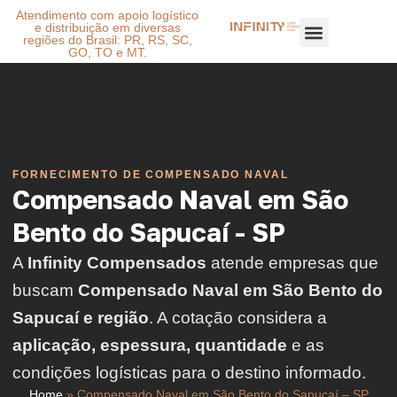
Atendimento com apoio logístico
e distribuição em diversas
regiões do Brasil: PR, RS, SC,
GO, TO e MT.
FORNECIMENTO DE COMPENSADO NAVAL
Compensado Naval em São
Bento do Sapucaí - SP
A
Infinity Compensados
atende empresas que
buscam
Compensado Naval em São Bento do
Sapucaí e região
. A cotação considera a
aplicação, espessura, quantidade
e as
condições logísticas para o destino informado.
Home
»
Compensado Naval em São Bento do Sapucaí – SP