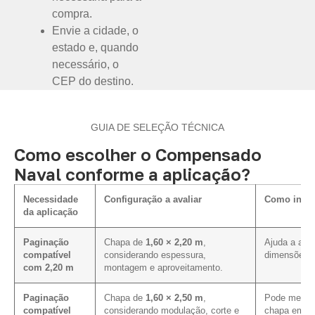
compra.
Envie a cidade, o
estado e, quando
necessário, o
CEP do destino.
GUIA DE SELEÇÃO TÉCNICA
Como escolher o Compensado
Naval conforme a aplicação?
Necessidade
Configuração a avaliar
Como influ
da aplicação
Paginação
Chapa de
1,60 × 2,20 m
,
Ajuda a alin
compatível
considerando espessura,
dimensões p
com 2,20 m
montagem e aproveitamento.
Paginação
Chapa de
1,60 × 2,50 m
,
Pode melhor
compatível
considerando modulação, corte e
chapa em pr