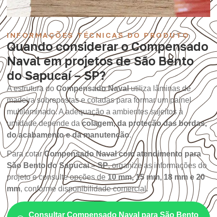
INFORMAÇÕES TÉCNICAS DO PRODUTO
Quando considerar o Compensado
Naval em projetos de São Bento
do Sapucaí – SP?
A estrutura do
Compensado Naval
utiliza lâminas de
madeira sobrepostas e coladas para formar um painel
multilaminado. A adequação a ambientes sujeitos à
umidade depende da
colagem, da proteção das bordas,
do acabamento e da manutenção
.
Para cotar
Compensado Naval com atendimento para
São Bento do Sapucaí – SP
, organize as informações do
projeto e consulte opções de
10 mm, 15 mm, 18 mm e 20
mm
, conforme disponibilidade comercial.
Consultar Compensado Naval para São Bento