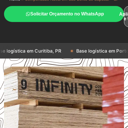
Solicitar Orçamento no WhatsApp
Apl
e
 em Curitiba, PR
Base logística em Porto Alegre, RS