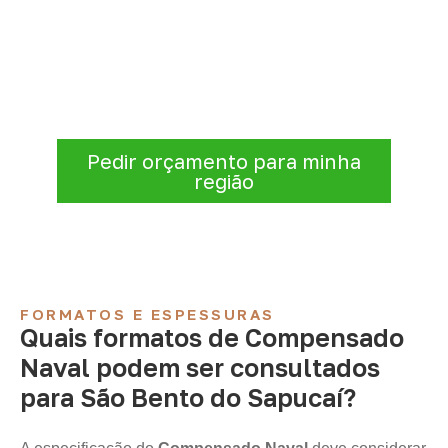
para São Bento do Sapucaí –
SP
Para solicitar
Compensado Naval em São
Bento do Sapucaí – SP
, envie os dados do
projeto. A cotação será analisada conforme
produto, quantidade e destino.
Pedir orçamento para minha
região
FORMATOS E ESPESSURAS
Quais formatos de Compensado
Naval podem ser consultados
para São Bento do Sapucaí?