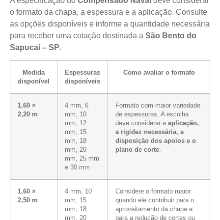
A especificação do
Compensado Naval
deve considerar
o formato da chapa, a espessura e a aplicação. Consulte
as opções disponíveis e informe a quantidade necessária
para receber uma cotação destinada a
São Bento do
Sapucaí – SP
.
Medida
Espessuras
Como avaliar o formato
disponível
disponíveis
1,60 ×
4 mm, 6
Formato com maior variedade
2,20 m
mm, 10
de espessuras. A escolha
mm, 12
deve considerar a
aplicação,
mm, 15
a rigidez necessária, a
mm, 18
disposição dos apoios e o
mm, 20
plano de corte
.
mm, 25 mm
e 30 mm
1,60 ×
4 mm, 10
Considere o formato maior
2,50 m
mm, 15
quando ele contribuir para o
mm, 18
aproveitamento da chapa e
mm, 20
para a redução de cortes ou