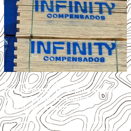
APLICAÇÕES DO COMPENSADO NAVAL
Compensado Naval para empresas
de São Bento do Sapucaí:
aplicações e cuidados
O
Compensado Naval
atende diferentes aplicações
profissionais, desde que suas características sejam
compatíveis com o projeto. A Infinity orienta a compra