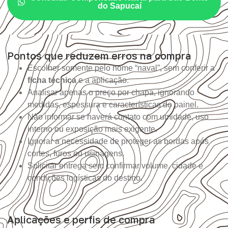
do Sapucaí
Pontos que reduzem erros na compra
Escolher somente pelo nome “naval”, sem conferir a
ficha técnica
e a aplicação.
Analisar apenas o preço por chapa, ignorando
medidas, espessura e características do painel.
Não informar se haverá contato com umidade, uso
interno ou exposição mais exigente.
Ignorar a necessidade de proteger as bordas após
cortes, furos ou usinagens.
Solicitar entrega sem confirmar volume, cidade e
condições logísticas do destino.
Aplicações e perfis de compra