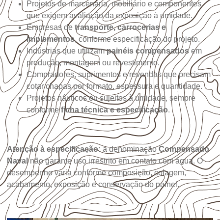
Projetos de marcenaria, mobiliário e componentes
que exigem avaliação da exposição à umidade.
Empresas de
transporte, carrocerias e
implementos
, conforme especificação do projeto.
Indústrias que utilizam
painéis compensados
em
produção, montagem ou revestimento.
Compradores, suprimentos e revendas que precisam
cotar chapas por formato, espessura e quantidade.
Projetos náuticos ou sujeitos à umidade, sempre
conforme
ficha técnica e especificação
.
Atenção à especificação:
a denominação
Compensado
Naval
não garante uso irrestrito em contato com água. O
desempenho varia conforme composição, colagem,
acabamento, exposição e conservação do painel.