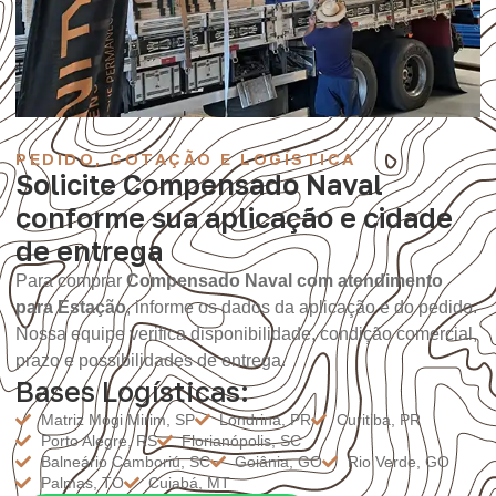
PEDIDO, COTAÇÃO E LOGÍSTICA
Solicite Compensado Naval
conforme sua aplicação e cidade
de entrega
Para comprar
Compensado Naval com atendimento
para Estação
, informe os dados da aplicação e do pedido.
Nossa equipe verifica disponibilidade, condição comercial,
prazo e possibilidades de entrega.
Bases Logísticas:
Matriz Mogi Mirim, SP
Londrina, PR
Curitiba, PR
Porto Alegre, RS
Florianópolis, SC
Balneário Camboriú, SC
Goiânia, GO
Rio Verde, GO
Palmas, TO
Cuiabá, MT