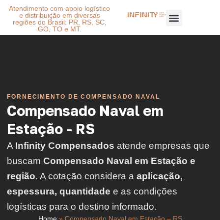
Atendimento com apoio logístico
e distribuição em diversas
regiões do Brasil: PR, RS, SC,
GO, TO e MT.
FORNECIMENTO DE COMPENSADO NAVAL
Compensado Naval em
Estação - RS
A
Infinity Compensados
atende empresas que
buscam
Compensado Naval em Estação e
região
. A cotação considera a
aplicação,
espessura, quantidade
e as condições
logísticas para o destino informado.
Home
»
Compensado Naval em Estação – RS