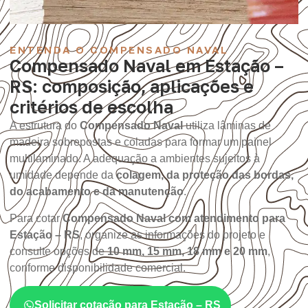
ENTENDA O COMPENSADO NAVAL
Compensado Naval em Estação –
RS: composição, aplicações e
critérios de escolha
A estrutura do
Compensado Naval
utiliza lâminas de
madeira sobrepostas e coladas para formar um painel
multilaminado. A adequação a ambientes sujeitos à
umidade depende da
colagem, da proteção das bordas,
do acabamento e da manutenção
.
Para cotar
Compensado Naval com atendimento para
Estação – RS
, organize as informações do projeto e
consulte opções de
10 mm, 15 mm, 18 mm e 20 mm
,
conforme disponibilidade comercial.
Solicitar cotação para Estação – RS