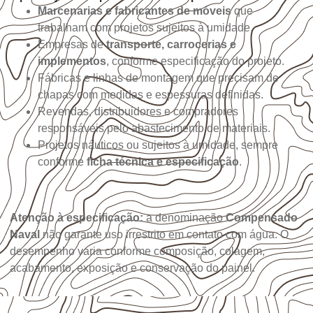
Marcenarias e fabricantes de móveis
que
trabalham com projetos sujeitos à umidade.
Empresas de
transporte, carrocerias e
implementos
, conforme especificação do projeto.
Fábricas e linhas de montagem que precisam de
chapas com medidas e espessuras definidas.
Revendas, distribuidores e compradores
responsáveis pelo abastecimento de materiais.
Projetos náuticos ou sujeitos à umidade, sempre
conforme
ficha técnica e especificação
.
Atenção à especificação:
a denominação
Compensado
Naval
não garante uso irrestrito em contato com água. O
desempenho varia conforme composição, colagem,
acabamento, exposição e conservação do painel.