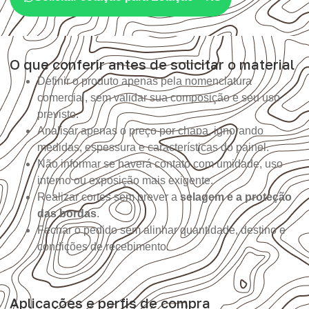
O que conferir antes de solicitar o material
Definir o produto apenas pela nomenclatura
comercial, sem validar sua composição e seu uso
previsto.
Analisar apenas o preço por chapa, ignorando
medidas, espessura e características do painel.
Não informar se haverá contato com umidade, uso
interno ou exposição mais exigente.
Realizar cortes sem prever a
selagem e a proteção
das bordas
.
Fechar o pedido sem alinhar quantidade, destino e
condições de recebimento.
Aplicações e perfis de compra