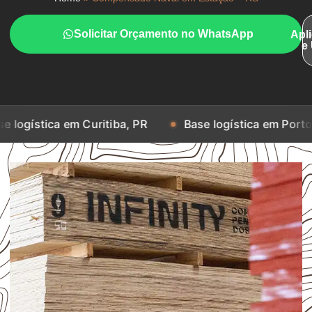
Solicitar Orçamento no WhatsApp
Apl
e
 em Curitiba, PR
Base logística em Porto Alegre, RS