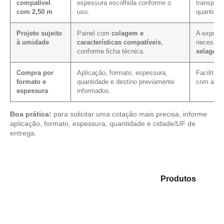
compatível
espessura escolhida conforme o
transport
com 2,50 m
uso.
quantidad
Projeto sujeito
Painel com
colagem e
A exposiç
à umidade
características compatíveis
,
necessid
conforme ficha técnica.
selagem
Compra por
Aplicação, formato, espessura,
Facilita 
formato e
quantidade e destino previamente
com as m
espessura
informados.
Boa prática:
para solicitar uma cotação mais precisa, informe
aplicação, formato, espessura, quantidade e cidade/UF de
entrega.
Analise as opções em nosso mix de
Produtos
e
selecione o tipo de chapa mais adequado para sua
necessidade.
Compensado Plastificado
Plastificado 2 Processos