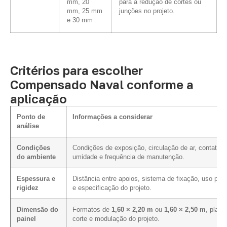
mm, 20
para a redução de cortes ou
mm, 25 mm
junções no projeto.
e 30 mm
Critérios para escolher
Compensado Naval conforme a
aplicação
Ponto de
Informações a considerar
análise
Condições
Condições de exposição, circulação de ar, contato 
do ambiente
umidade e frequência de manutenção.
Espessura e
Distância entre apoios, sistema de fixação, uso prev
rigidez
e especificação do projeto.
Dimensão do
Formatos de
1,60 × 2,20 m
ou
1,60 × 2,50 m
, plano
painel
corte e modulação do projeto.