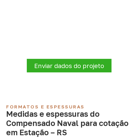
Organize sua cotação de
Compensado Naval
Informe a
aplicação, a espessura, a
quantidade e a cidade de entrega
. A
Infinity verificará a disponibilidade e as
condições comerciais e logísticas para sua
demanda.
Enviar dados do projeto
FORMATOS E ESPESSURAS
Medidas e espessuras do
Compensado Naval para cotação
em Estação – RS