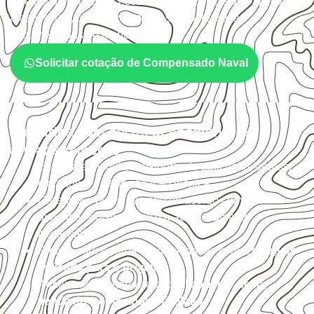
sujeitos à umidade. A escolha deve considerar a aplicação,
a espessura, o acabamento e as características
documentadas do painel.
Solicitar cotação de Compensado Naval
Cuidados com corte, acabamento e
armazenamento
Escolha a medida considerando aplicação, apoios,
montagem e especificação técnica.
Organize o plano de corte de acordo com as
dimensões disponíveis e o aproveitamento
necessário.
Proteja cortes, furos e extremidades com a
selagem
indicada para o projeto
.
Armazene as chapas em local
coberto, seco,
ventilado e com apoio nivelado
.