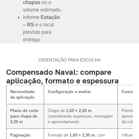
chapas
ou o
volume estimado.
Informe
Estação
– RS
e o local
previsto para
entrega.
ORIENTAÇÃO PARA ESCOLHA
Compensado Naval: compare
aplicação, formato e espessura
Necessidade
Configuração a avaliar
Como inf
da aplicação
Plano de corte
Chapa de
1,60 × 2,20 m
,
Permite a
para chapa de
considerando espessura, montagem
aproveita
2,20 m
e aproveitamento.
da cotaçã
Paginação
Formato de
1,60 × 2,50 m
, com
Influencia