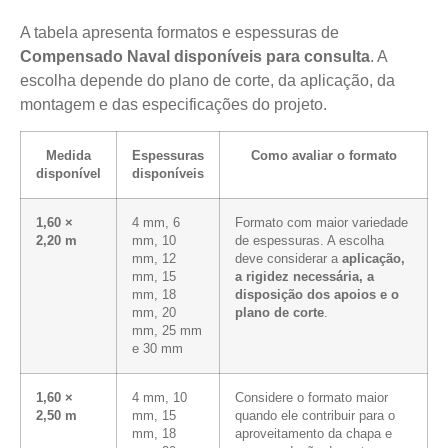
A tabela apresenta formatos e espessuras de
Compensado Naval disponíveis para consulta
. A
escolha depende do plano de corte, da aplicação, da
montagem e das especificações do projeto.
Medida
Espessuras
Como avaliar o formato
disponível
disponíveis
1,60 ×
4 mm, 6
Formato com maior variedade
2,20 m
mm, 10
de espessuras. A escolha
mm, 12
deve considerar a
aplicação,
mm, 15
a rigidez necessária, a
mm, 18
disposição dos apoios e o
mm, 20
plano de corte
.
mm, 25 mm
e 30 mm
1,60 ×
4 mm, 10
Considere o formato maior
2,50 m
mm, 15
quando ele contribuir para o
mm, 18
aproveitamento da chapa e