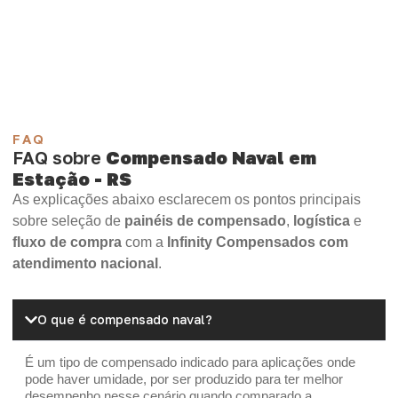
Compensado Plywood
Madeirite Resinado Fenólico
Madeirite Resinado Cola Branca
OSB Tapume
OSB Home Plus
OSB Induplac
FAQ
FAQ sobre
Compensado Naval em
Estação - RS
As explicações abaixo esclarecem os pontos principais
sobre seleção de
painéis de compensado
,
logística
e
fluxo de compra
com a
Infinity Compensados com
atendimento nacional
.
O que é compensado naval?
É um tipo de compensado indicado para aplicações onde
pode haver umidade, por ser produzido para ter melhor
desempenho nesse cenário quando comparado a