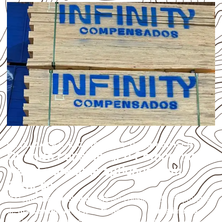
UTILIZAÇÃO E CUIDADOS DO PRODUTO
Quando considerar o Compensado
Naval para uma aplicação em
Estação?
O
Compensado Naval
pode ser considerado em projetos
de
marcenaria, indústria, transporte e revestimento