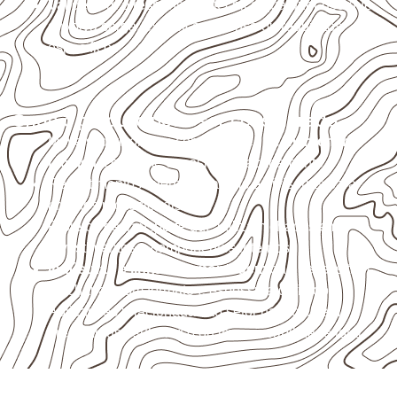
Valide com o responsável técnico qualquer uso que
envolva carga, exposição intensa ou requisitos
específicos.
Onde o produto pode ser considerado
Móveis, divisórias e componentes de
marcenaria
técnica
, conforme exposição e acabamento.
Revestimentos internos, painéis e divisórias para
projetos profissionais.
Projetos de transporte que utilizam chapas em
revestimentos e componentes internos.
Indústrias e linhas de montagem
que necessitam
de chapas com formato e espessura definidos.
Aplicações relacionadas ao setor náutico, sem
presumir uso submerso ou impermeabilidade total.