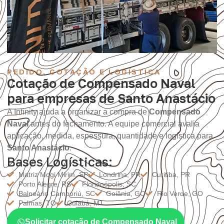
PEDIDO, COTAÇÃO E LOGÍSTICA
Cotação de Compensado Naval
para empresas de Santo Anastácio
A Infinity ajuda a organizar a compra de
Compensado
Naval
antes do fechamento. A equipe comercial avalia
aplicação, medida, espessura, quantidade e logística para
Santo Anastácio
.
Bases Logísticas:
Matriz Mogi Mirim, SP
Londrina, PR
Curitiba, PR
Porto Alegre, RS
Florianópolis, SC
Balneário Camboriú, SC
Goiânia, GO
Rio Verde, GO
Palmas, TO
Cuiabá, MT
Solicitar cotação de Compensado Naval