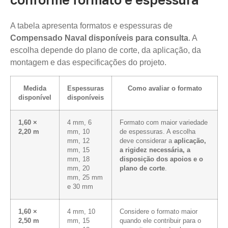
A tabela apresenta formatos e espessuras de
Compensado Naval disponíveis para consulta
. A
escolha depende do plano de corte, da aplicação, da
montagem e das especificações do projeto.
Medida
Espessuras
Como avaliar o formato
disponível
disponíveis
1,60 ×
4 mm, 6
Formato com maior variedade
2,20 m
mm, 10
de espessuras. A escolha
mm, 12
deve considerar a
aplicação,
mm, 15
a rigidez necessária, a
mm, 18
disposição dos apoios e o
mm, 20
plano de corte
.
mm, 25 mm
e 30 mm
1,60 ×
4 mm, 10
Considere o formato maior
2,50 m
mm, 15
quando ele contribuir para o