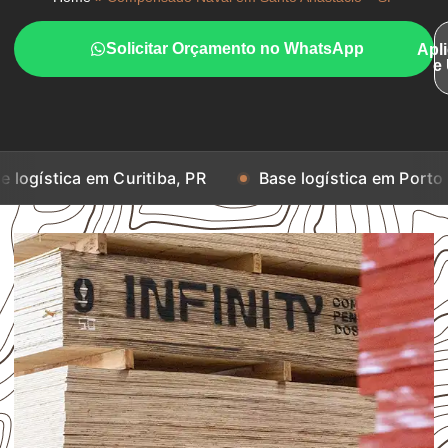
Solicitar Orçamento no WhatsApp
Apl
e
m Curitiba, PR
Base logística em Porto Alegre, RS