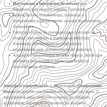
Marcenarias e fabricantes de móveis
que
trabalham com projetos sujeitos à umidade.
Aplicações em revestimentos, divisórias e
componentes para transporte, quando tecnicamente
compatíveis.
Fábricas e linhas de montagem que precisam de
chapas com medidas e espessuras definidas.
Revendas, distribuidores e compradores
responsáveis pelo abastecimento de materiais.
Aplicações relacionadas ao setor náutico, desde que
validadas pelo projeto e pelas características
documentadas do painel.
Atenção à especificação:
a denominação
Compensado
Naval
não garante uso irrestrito em contato com água. O
desempenho varia conforme composição, colagem,
acabamento, exposição e conservação do painel.