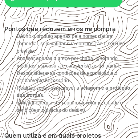
Pontos que reduzem erros na compra
Definir o produto apenas pela nomenclatura
comercial, sem validar sua composição e seu uso
previsto.
Analisar apenas o preço por chapa, ignorando
medidas, espessura e características do painel.
Desconsiderar as condições de exposição e o
acabamento necessário.
Realizar cortes sem prever a
selagem e a proteção
das bordas
.
Solicitar entrega sem confirmar volume, cidade e
condições logísticas do destino.
Quem utiliza e em quais projetos