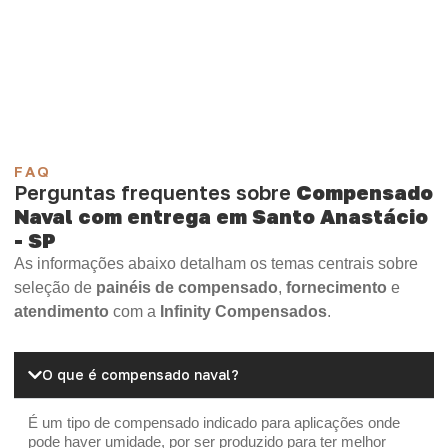
Compensado Plastificado
Plastificado 2 Processos
Compensado Plywood
Madeirite Resinado Fenólico
Madeirite Resinado Cola Branca
OSB Tapume
OSB Home Plus
OSB Induplac
FAQ
Perguntas frequentes sobre
Compensado
Naval com entrega em Santo Anastácio
- SP
As informações abaixo detalham os temas centrais sobre
seleção de
painéis de compensado
,
fornecimento
e
atendimento
com a
Infinity Compensados
.
O que é compensado naval?
É um tipo de compensado indicado para aplicações onde
pode haver umidade, por ser produzido para ter melhor