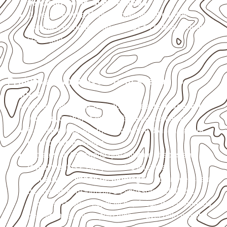
ventilado e com apoio nivelado
.
Consulte a ficha técnica antes de aplicações
externas, estruturais ou sujeitas a contato frequente
com água.
Projetos compatíveis com avaliação
técnica
Móveis, divisórias e componentes de
marcenaria
técnica
, conforme exposição e acabamento.
Revestimentos internos, painéis e divisórias para
projetos profissionais.
Projetos de transporte que utilizam chapas em
revestimentos e componentes internos.
Indústrias e linhas de montagem
que necessitam
de chapas com formato e espessura definidos.
Projetos náuticos específicos, desde que validados
pela ficha técnica e pelo responsável pelo projeto.