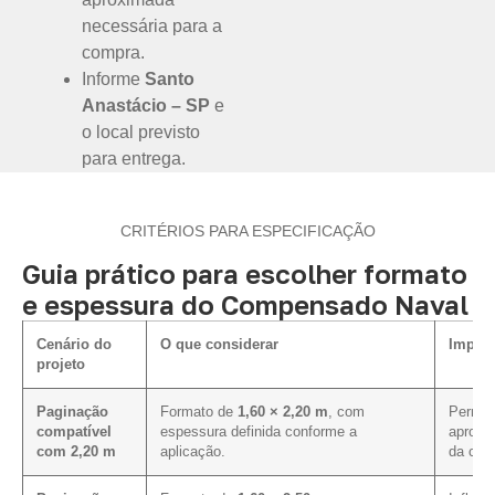
necessária para a
compra.
Informe
Santo
Anastácio – SP
e
o local previsto
para entrega.
CRITÉRIOS PARA ESPECIFICAÇÃO
Guia prático para escolher formato
e espessura do Compensado Naval
Cenário do
O que considerar
Impact
projeto
Paginação
Formato de
1,60 × 2,20 m
, com
Permite
compatível
espessura definida conforme a
aprove
com 2,20 m
aplicação.
da cot