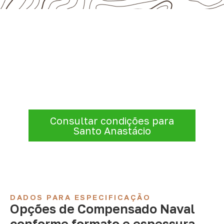
Consulte Compensado Naval
para Santo Anastácio – SP
Antes de fechar a compra, confirme se a
espessura, o formato e a aplicação
estão alinhados à necessidade. Envie as
informações para receber uma cotação.
Consultar condições para
Santo Anastácio
DADOS PARA ESPECIFICAÇÃO
Opções de Compensado Naval
conforme formato e espessura