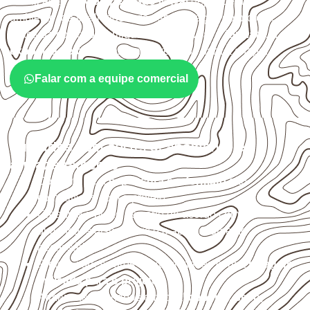
A utilização do
Compensado Naval
depende do
ambiente, da finalidade e da especificação do projeto.
Antes da cotação, verifique a
espessura, o formato, a
exposição e o acabamento
previstos para a chapa.
Falar com a equipe comercial
Cuidados com corte, acabamento e
armazenamento
Confirme se a
espessura e o formato
são
compatíveis com o projeto.
Organize o plano de corte de acordo com as
dimensões disponíveis e o aproveitamento
necessário.
Proteja cortes, furos e extremidades com a
selagem
indicada para o projeto
.
Armazene as chapas em local
coberto, seco,