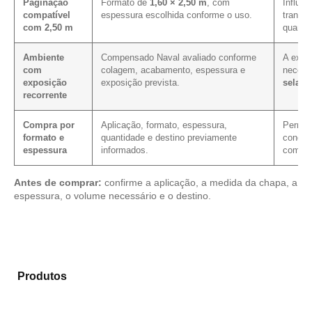
Paginação
Formato de
1,60 × 2,50 m
, com
Influen
compatível
espessura escolhida conforme o uso.
transpo
com 2,50 m
quanti
Ambiente
Compensado Naval avaliado conforme
A expos
com
colagem, acabamento, espessura e
necess
exposição
exposição prevista.
selag
recorrente
Compra por
Aplicação, formato, espessura,
Permite
formato e
quantidade e destino previamente
condiçã
espessura
informados.
com ma
Antes de comprar:
confirme a aplicação, a medida da chapa, a
espessura, o volume necessário e o destino.
Analise os modelos disponíveis em nosso catálogo de
Produtos
e selecione o material mais adequado para
sua necessidade.