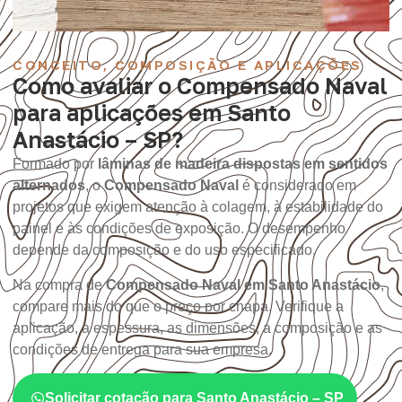
CONCEITO, COMPOSIÇÃO E APLICAÇÕES
Como avaliar o Compensado Naval
para aplicações em Santo
Anastácio – SP?
Formado por
lâminas de madeira dispostas em sentidos
alternados
, o
Compensado Naval
é considerado em
projetos que exigem atenção à colagem, à estabilidade do
painel e às condições de exposição. O desempenho
depende da composição e do uso especificado.
Na compra de
Compensado Naval em Santo Anastácio
,
compare mais do que o preço por chapa. Verifique a
aplicação, a espessura, as dimensões, a composição e as
condições de entrega para sua empresa.
Solicitar cotação para Santo Anastácio – SP