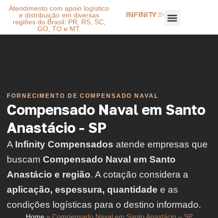
Atendimento com apoio logístico
e distribuição em diversas
regiões do Brasil: PR, RS, SC,
GO, TO e MT.
FORNECIMENTO DE COMPENSADO NAVAL
Compensado Naval em Santo
Anastácio - SP
A
Infinity Compensados
atende empresas que
buscam
Compensado Naval em Santo
Anastácio e região
. A cotação considera a
aplicação, espessura, quantidade
e as
condições logísticas para o destino informado.
Home
»
Compensado Naval em Santo Anastácio – SP