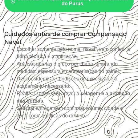
do Purus
Cuidados antes de comprar Compensado
Naval
Escolher somente pelo nome “naval”, sem conferir a
ficha técnica
e a aplicação.
Analisar apenas o preço por chapa, ignorando
medidas, espessura e características do painel.
Desconsiderar as condições de exposição e o
acabamento necessário.
Realizar cortes sem prever a
selagem e a proteção
das bordas
.
Solicitar entrega sem confirmar volume, cidade e
condições logísticas do destino.