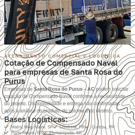
ATENDIMENTO COMERCIAL E LOGÍSTICA
Cotação de Compensado Naval
para empresas de Santa Rosa do
Purus
Empresas de
Santa Rosa do Purus – AC
podem solicitar
cotação de Compensado Naval conforme a necessidade
do projeto. Disponibilidade e entrega são confirmadas
após a análise do produto, do volume e do destino.
Bases Logísticas:
Matriz Mogi Mirim, SP
Londrina, PR
Curitiba, PR
Porto Alegre, RS
Florianópolis, SC