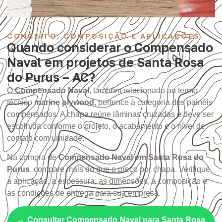
CONCEITO, COMPOSIÇÃO E APLICAÇÕES
Quando considerar o Compensado
Naval em projetos de Santa Rosa
do Purus – AC?
O
Compensado Naval
, também relacionado ao termo
técnico
marine plywood
, pertence à categoria dos painéis
compensados. A chapa reúne lâminas cruzadas e deve ser
escolhida conforme o projeto, o acabamento e o nível de
contato com umidade.
Na compra de
Compensado Naval em Santa Rosa do
Purus
, compare mais do que o preço por chapa. Verifique
a aplicação, a espessura, as dimensões, a composição e
as condições de entrega para sua empresa.
Consultar Compensado Naval para Santa Rosa