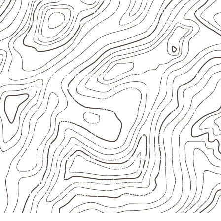
Valide com o responsável técnico qualquer uso que
envolva carga, exposição intensa ou requisitos
específicos.
Usos profissionais do Compensado Naval
Marcenaria e fabricação de móveis
destinados a
ambientes sujeitos à umidade.
Revestimentos internos, painéis e divisórias para
projetos profissionais.
Projetos de transporte que utilizam chapas em
revestimentos e componentes internos.
Indústrias e linhas de montagem
que necessitam
de chapas com formato e espessura definidos.
Projetos náuticos específicos, desde que validados
pela ficha técnica e pelo responsável pelo projeto.