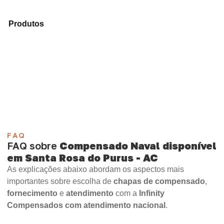
Compare as alternativas em nosso portfólio de
Produtos
e encontre o produto mais indicado para sua
aplicação.
Compensado Plastificado
Plastificado 2 Processos
Compensado Plywood
Madeirite Resinado Fenólico
Madeirite Resinado Cola Branca
OSB Tapume
OSB Home Plus
OSB Induplac
FAQ
FAQ sobre
Compensado Naval disponível
em Santa Rosa do Purus - AC
As explicações abaixo abordam os aspectos mais
importantes sobre escolha de
chapas de compensado
,
fornecimento
e
atendimento
com a
Infinity
Compensados com atendimento nacional
.