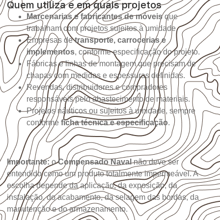
Quem utiliza e em quais projetos
Marcenarias e fabricantes de móveis
que
trabalham com projetos sujeitos à umidade.
Empresas de
transporte, carrocerias e
implementos
, conforme especificação do projeto.
Fábricas e linhas de montagem que precisam de
chapas com medidas e espessuras definidas.
Revendas, distribuidores e compradores
responsáveis pelo abastecimento de materiais.
Projetos náuticos ou sujeitos à umidade, sempre
conforme
ficha técnica e especificação
.
Importante:
o
Compensado Naval
não deve ser
entendido como um produto totalmente impermeável. A
escolha depende da aplicação, da exposição, da
instalação, do acabamento, da selagem das bordas, da
manutenção e do armazenamento.