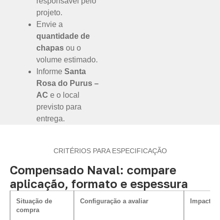
responsável pelo
projeto.
Envie a
quantidade de
chapas
ou o
volume estimado.
Informe
Santa
Rosa do Purus –
AC
e o local
previsto para
entrega.
CRITÉRIOS PARA ESPECIFICAÇÃO
Compensado Naval: compare
aplicação, formato e espessura
Situação de
Configuração a avaliar
Impacto n
compra