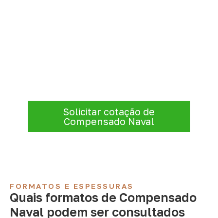
Compensado Naval para seu
projeto: consulte as opções
Informe a
aplicação, a espessura, a
quantidade e a cidade de entrega
. A
Infinity verificará a disponibilidade e as
condições comerciais e logísticas para sua
demanda.
Solicitar cotação de
Compensado Naval
FORMATOS E ESPESSURAS
Quais formatos de Compensado
Naval podem ser consultados