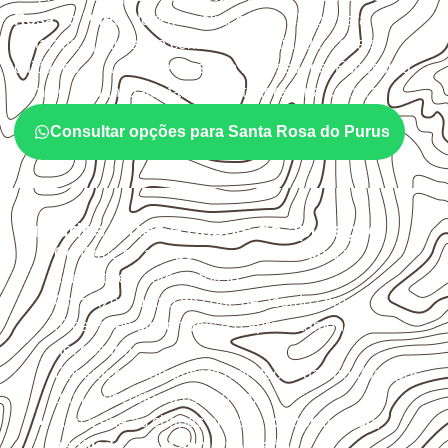
Rosa do Purus
devem avaliar onde a chapa será
instalada, qual será o contato com umidade e quais
cuidados de acabamento serão necessários. Espessura,
formato e quantidade também interferem na compra.
Consultar opções para Santa Rosa do Purus
Cuidados antes e depois da aplicação
Confirme se a
espessura e o formato
são
compatíveis com o projeto.
Organize o plano de corte de acordo com as
dimensões disponíveis e o aproveitamento
necessário.
Considere acabamento e proteção das bordas após
qualquer corte ou usinagem.
Armazene as chapas em local
coberto, seco,
ventilado e com apoio nivelado
.