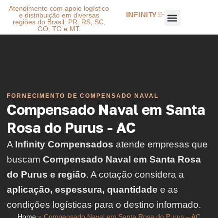
Atendimento com apoio logístico
e distribuição em diversas
regiões do Brasil: PR, RS, SC,
GO, TO e MT.
FORNECIMENTO DE COMPENSADO NAVAL
Compensado Naval em Santa
Rosa do Purus - AC
A
Infinity Compensados
atende empresas que
buscam
Compensado Naval em Santa Rosa
do Purus e região
. A cotação considera a
aplicação, espessura, quantidade
e as
condições logísticas para o destino informado.
Home
»
Compensado Naval em Santa Rosa do Purus – AC