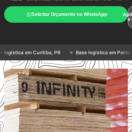
Solicitar Orçamento no WhatsApp
Apl
e
em Curitiba, PR
Base logística em Porto Alegre, RS