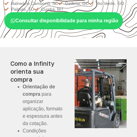
Balneário Camboriú, SC
Goiânia, GO
Rio Verde, GO
Palmas, TO
Cuiabá, MT
Consultar disponibilidade para minha região
Como a Infinity
orienta sua
compra
Orientação de
compra
para
organizar
aplicação, formato
e espessura antes
da cotação.
Condições