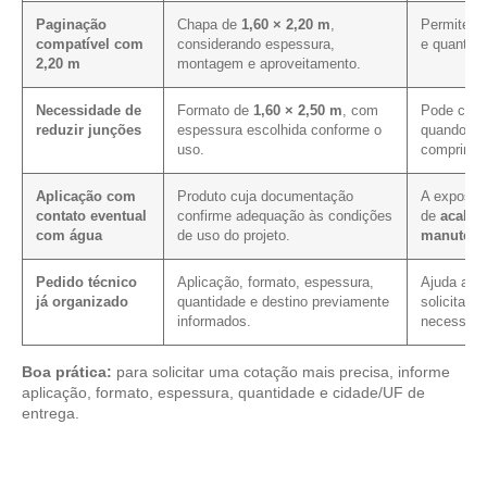
Paginação
Chapa de
1,60 × 2,20 m
,
Permite av
compatível com
considerando espessura,
e quantida
2,20 m
montagem e aproveitamento.
Necessidade de
Formato de
1,60 × 2,50 m
, com
Pode contr
reduzir junções
espessura escolhida conforme o
quando a p
uso.
comprimen
Aplicação com
Produto cuja documentação
A exposiçã
contato eventual
confirme adequação às condições
de
acabam
com água
de uso do projeto.
manutenç
Pedido técnico
Aplicação, formato, espessura,
Ajuda a re
já organizado
quantidade e destino previamente
solicitaçã
informados.
necessário
Boa prática:
para solicitar uma cotação mais precisa, informe
aplicação, formato, espessura, quantidade e cidade/UF de
entrega.