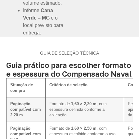
volume estimado.
Informe
Cana
Verde – MG
e o
local previsto para
entrega.
GUIA DE SELEÇÃO TÉCNICA
Guia prático para escolher formato
e espessura do Compensado Naval
Situação de
Critérios de seleção
Como 
compra
Paginação
Formato de
1,60 × 2,20 m
, com
Permit
compatível com
espessura definida conforme a
aprov
2,20 m
aplicação.
da co
Paginação
Formato de
1,60 × 2,50 m
, com
Pode c
compatível com
espessura escolhida conforme o uso.
quand