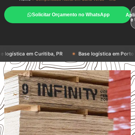
Solicitar Orçamento no WhatsApp
Apl
e
em Curitiba, PR
Base logística em Porto Alegre, RS