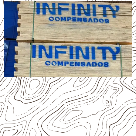
APLICAÇÕES DO COMPENSADO NAVAL
Quando considerar o Compensado
Naval para uma aplicação em Cana
Verde?
A utilização do
Compensado Naval
depende do
ambiente, da finalidade e da especificação do projeto.