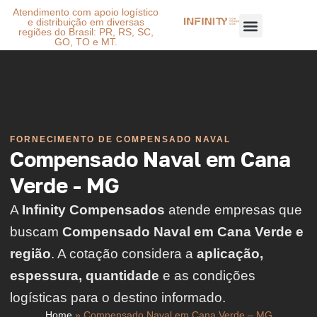
Atendimento com apoio logístico
e distribuição em diversas
regiões do Brasil: PR, RS, SC,
GO, TO e MT.
FORNECIMENTO DE COMPENSADO NAVAL
Compensado Naval em Cana
Verde - MG
A
Infinity Compensados
atende empresas que
buscam
Compensado Naval em Cana Verde e
região
. A cotação considera a
aplicação,
espessura, quantidade
e as condições
logísticas para o destino informado.
Home
»
Compensado Naval em Cana Verde – MG