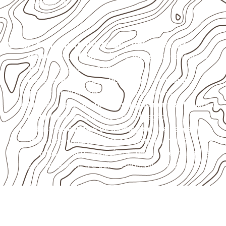
específicos.
Onde o produto pode ser considerado
Marcenaria e fabricação de móveis
destinados a
ambientes sujeitos à umidade.
Revestimentos, paredes, pisos e divisórias
,
quando compatíveis com a ficha técnica.
Aplicações em
carrocerias, implementos, trailers e
motorhomes
, conforme especificação.
Indústrias e linhas de montagem
que necessitam
de chapas com formato e espessura definidos.
Projetos náuticos específicos, desde que validados
pela ficha técnica e pelo responsável pelo projeto.
Compensado Naval para seu