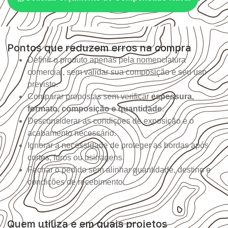
Pontos que reduzem erros na compra
Definir o produto apenas pela nomenclatura
comercial, sem validar sua composição e seu uso
previsto.
Comparar propostas sem verificar
espessura,
formato, composição e quantidade
.
Desconsiderar as condições de exposição e o
acabamento necessário.
Ignorar a necessidade de proteger as bordas após
cortes, furos ou usinagens.
Fechar o pedido sem alinhar quantidade, destino e
condições de recebimento.
Quem utiliza e em quais projetos