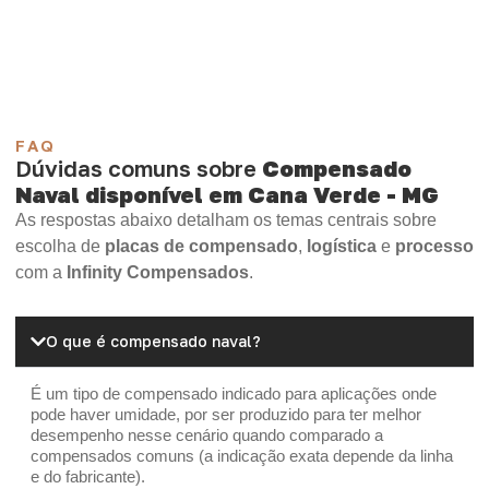
Madeirite Resinado Cola Branca
OSB Tapume
OSB Home Plus
OSB Induplac
FAQ
Dúvidas comuns sobre
Compensado
Naval disponível em Cana Verde - MG
As respostas abaixo detalham os temas centrais sobre
escolha de
placas de compensado
,
logística
e
processo
com a
Infinity Compensados
.
O que é compensado naval?
É um tipo de compensado indicado para aplicações onde
pode haver umidade, por ser produzido para ter melhor
desempenho nesse cenário quando comparado a
compensados comuns (a indicação exata depende da linha
e do fabricante).