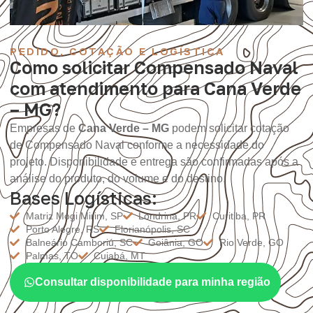
PEDIDO, COTAÇÃO E LOGÍSTICA
Como solicitar Compensado Naval
com atendimento para Cana Verde
– MG?
Empresas de
Cana Verde – MG
podem solicitar cotação
de Compensado Naval conforme a necessidade do
projeto. Disponibilidade e entrega são confirmadas após a
análise do produto, do volume e do destino.
Bases Logísticas:
Matriz Mogi Mirim, SP
Londrina, PR
Curitiba, PR
Porto Alegre, RS
Florianópolis, SC
Balneário Camboriú, SC
Goiânia, GO
Rio Verde, GO
Palmas, TO
Cuiabá, MT
Consultar disponibilidade para minha região