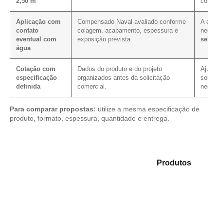
2,50 m
compr
Aplicação com
Compensado Naval avaliado conforme
A expo
contato
colagem, acabamento, espessura e
neces
eventual com
exposição prevista.
selag
água
Cotação com
Dados do produto e do projeto
Ajuda 
especificação
organizados antes da solicitação
solici
definida
comercial.
neces
Para comparar propostas:
utilize a mesma especificação de
produto, formato, espessura, quantidade e entrega.
Explore as opções em nosso mix de
Produtos
e
identifique o material mais adequado para sua
necessidade.
Compensado Plastificado
Plastificado 2 Processos
Compensado Plywood
Madeirite Resinado Fenólico