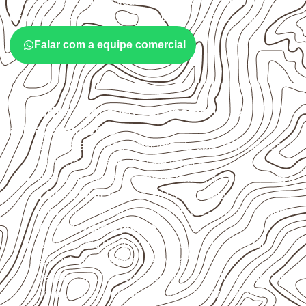
Antes da cotação, verifique a
espessura, o formato, a
exposição e o acabamento
previstos para a chapa.
Falar com a equipe comercial
Cuidados com corte, acabamento e
armazenamento
Escolha a medida considerando aplicação, apoios,
montagem e especificação técnica.
Planeje o corte conforme os formatos
1,60 × 2,20 m e
1,60 × 2,50 m
, sujeitos à disponibilidade.
Proteja cortes, furos e extremidades com a
selagem
indicada para o projeto
.
Evite contato direto com o solo, chuva, umidade
acumulada e apoios desnivelados.
Valide com o responsável técnico qualquer uso que
envolva carga, exposição intensa ou requisitos