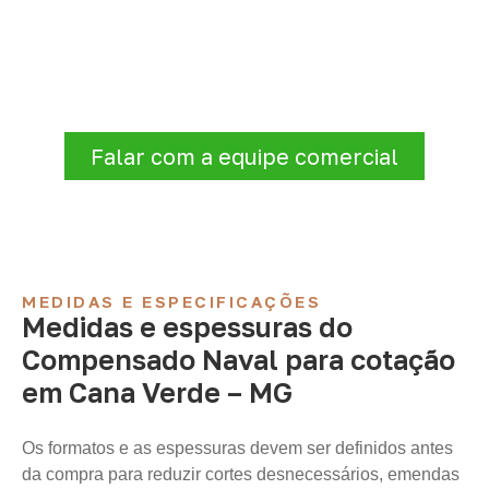
projeto: consulte as opções
Para solicitar
Compensado Naval em
Cana Verde – MG
, envie os dados do
projeto. A cotação será analisada conforme
produto, quantidade e destino.
Falar com a equipe comercial
MEDIDAS E ESPECIFICAÇÕES
Medidas e espessuras do
Compensado Naval para cotação
em Cana Verde – MG
Os formatos e as espessuras devem ser definidos antes
da compra para reduzir cortes desnecessários, emendas