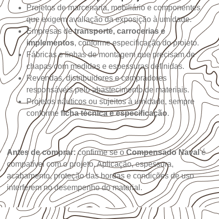
Projetos de marcenaria, mobiliário e componentes
que exigem avaliação da exposição à umidade.
Empresas de
transporte, carrocerias e
implementos
, conforme especificação do projeto.
Fábricas e linhas de montagem que precisam de
chapas com medidas e espessuras definidas.
Revendas, distribuidores e compradores
responsáveis pelo abastecimento de materiais.
Projetos náuticos ou sujeitos à umidade, sempre
conforme
ficha técnica e especificação
.
Antes de comprar:
confirme se o
Compensado Naval
é
compatível com o projeto. Aplicação, espessura,
acabamento, proteção das bordas e condições de uso
interferem no desempenho do material.