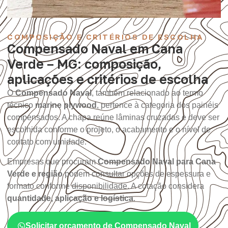
COMPOSIÇÃO E CRITÉRIOS DE ESCOLHA
Compensado Naval em Cana
Verde – MG: composição,
aplicações e critérios de escolha
O
Compensado Naval
, também relacionado ao termo
técnico
marine plywood
, pertence à categoria dos painéis
compensados. A chapa reúne lâminas cruzadas e deve ser
escolhida conforme o projeto, o acabamento e o nível de
contato com umidade.
Empresas que procuram
Compensado Naval para Cana
Verde e região
podem consultar opções de espessura e
formato conforme disponibilidade. A cotação considera
quantidade, aplicação e logística
.
Solicitar orçamento de Compensado Naval