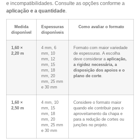
e incompatibilidades. Consulte as opções conforme a
aplicação e a quantidade
.
Medida
Espessuras
Como avaliar o formato
disponível
disponíveis
1,60 ×
4 mm, 6
Formato com maior variedade
2,20 m
mm, 10
de espessuras. A escolha
mm, 12
deve considerar a
aplicação,
mm, 15
a rigidez necessária, a
mm, 18
disposição dos apoios e o
mm, 20
plano de corte
.
mm, 25 mm
e 30 mm
1,60 ×
4 mm, 10
Considere o formato maior
2,50 m
mm, 15
quando ele contribuir para o
mm, 18
aproveitamento da chapa e
mm, 20
para a redução de cortes ou
mm, 25 mm
junções no projeto.
e 30 mm