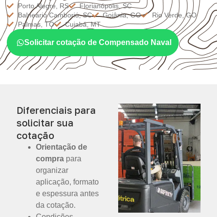
Porto Alegre, RS
Florianópolis, SC
Balneário Camboriú, SC
Goiânia, GO
Rio Verde, GO
Palmas, TO
Cuiabá, MT
Solicitar cotação de Compensado Naval
Diferenciais para
solicitar sua
cotação
Orientação de
compra
para
organizar
aplicação, formato
e espessura antes
da cotação.
Condições