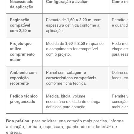
Necessidade
Configuração a avaliar
Como influe
da aplicação
Paginação
Formato de
1,60 × 2,20 m
, com
Permite aval
compatível
espessura definida conforme a
e quantidade
com 2,20 m
aplicação.
Projeto que
Medida de
1,60 × 2,50 m
quando
Pode melhor
utiliza
o comprimento for compatível
chapa em pr
comprimento
com o projeto.
para essa m
maior
Ambiente com
Painel com
colagem e
Define os c
exposição
características compatíveis
,
faces, corte
recorrente
conforme ficha técnica.
Pedido técnico
Medida, bitola, volume
Permite verif
já organizado
necessário e cidade de entrega
condição com
definidos para cotação.
mais clareza
Boa prática:
para solicitar uma cotação mais precisa, informe
aplicação, formato, espessura, quantidade e cidade/UF de
entrega.