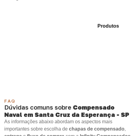
Analise as opções em nosso mix de
Produtos
e
selecione o tipo de chapa mais indicado para sua
necessidade.
Compensado Plastificado
Plastificado 2 Processos
Compensado Plywood
Madeirite Resinado Fenólico
Madeirite Resinado Cola Branca
OSB Tapume
OSB Home Plus
OSB Induplac
FAQ
Dúvidas comuns sobre
Compensado
Naval em Santa Cruz da Esperança - SP
As informações abaixo abordam os aspectos mais
importantes sobre escolha de
chapas de compensado
,