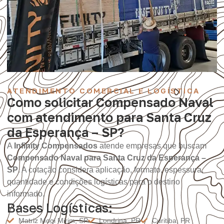
ATENDIMENTO COMERCIAL E LOGÍSTICA
Como solicitar Compensado Naval
com atendimento para Santa Cruz
da Esperança – SP?
A
Infinity Compensados
atende empresas que buscam
Compensado Naval para Santa Cruz da Esperança –
SP
. A cotação considera aplicação, formato, espessura,
quantidade e condições logísticas para o destino
informado.
Bases Logísticas:
Matriz Mogi Mirim, SP
Londrina, PR
Curitiba, PR