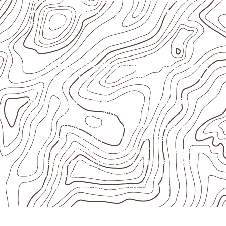
envolva carga, exposição intensa ou requisitos
específicos.
Usos profissionais do Compensado Naval
Marcenaria e fabricação de móveis
destinados a
ambientes sujeitos à umidade.
Revestimentos, paredes, pisos e divisórias
,
quando compatíveis com a ficha técnica.
Projetos de transporte que utilizam chapas em
revestimentos e componentes internos.
Indústrias e linhas de montagem
que necessitam
de chapas com formato e espessura definidos.
Aplicações relacionadas ao setor náutico, sem
presumir uso submerso ou impermeabilidade total.