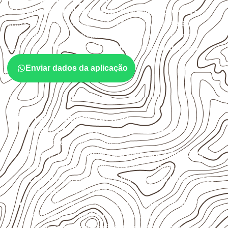
O
Compensado Naval
atende diferentes aplicações
profissionais, desde que suas características sejam
compatíveis com o projeto. A Infinity orienta a compra
conforme
aplicação, medida, quantidade e destino
.
Enviar dados da aplicação
Critérios técnicos de uso
Confirme se a
espessura e o formato
são
compatíveis com o projeto.
Planeje o corte conforme os formatos
1,60 × 2,20 m e
1,60 × 2,50 m
, sujeitos à disponibilidade.
Considere acabamento e proteção das bordas após
qualquer corte ou usinagem.
Evite contato direto com o solo, chuva, umidade
acumulada e apoios desnivelados.
Valide com o responsável técnico qualquer uso que