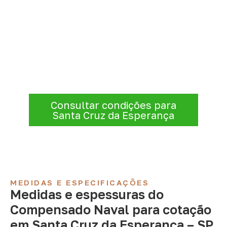
Compensado Naval para seu
projeto: consulte as opções
Informe a
aplicação, a espessura, a
quantidade e a cidade de entrega
. A
Infinity verificará a disponibilidade e as
condições comerciais e logísticas para sua
demanda.
Consultar condições para
Santa Cruz da Esperança
MEDIDAS E ESPECIFICAÇÕES
Medidas e espessuras do
Compensado Naval para cotação
em Santa Cruz da Esperança – SP