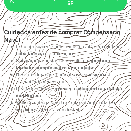
– SP
Cuidados antes de comprar Compensado
Naval
Escolher somente pelo nome “naval”, sem conferir a
ficha técnica
e a aplicação.
Comparar propostas sem verificar
espessura,
formato, composição e quantidade
.
Desconsiderar as condições de exposição e o
acabamento necessário.
Realizar cortes sem prever a
selagem e a proteção
das bordas
.
Solicitar entrega sem confirmar volume, cidade e
condições logísticas do destino.