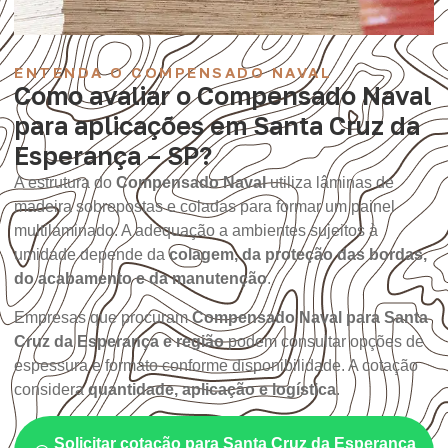
ENTENDA O COMPENSADO NAVAL
Como avaliar o Compensado Naval
para aplicações em Santa Cruz da
Esperança – SP?
A estrutura do
Compensado Naval
utiliza lâminas de
madeira sobrepostas e coladas para formar um painel
multilaminado. A adequação a ambientes sujeitos à
umidade depende da
colagem, da proteção das bordas,
do acabamento e da manutenção
.
Empresas que procuram
Compensado Naval para Santa
Cruz da Esperança e região
podem consultar opções de
espessura e formato conforme disponibilidade. A cotação
considera
quantidade, aplicação e logística
.
Solicitar cotação para Santa Cruz da Esperança