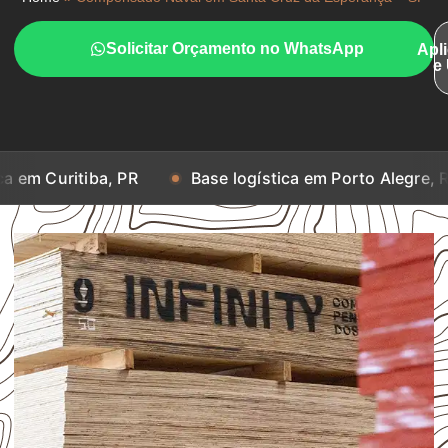
Solicitar Orçamento no WhatsApp
Apl
e
ba, PR
Base logística em Porto Alegre, RS
Base