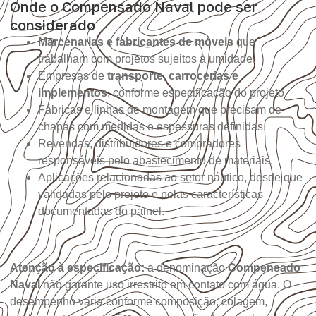
Onde o Compensado Naval pode ser
considerado
Marcenarias e fabricantes de móveis
que
trabalham com projetos sujeitos à umidade.
Empresas de
transporte, carrocerias e
implementos
, conforme especificação do projeto.
Fábricas e linhas de montagem que precisam de
chapas com medidas e espessuras definidas.
Revendas, distribuidores e compradores
responsáveis pelo abastecimento de materiais.
Aplicações relacionadas ao setor náutico, desde que
validadas pelo projeto e pelas características
documentadas do painel.
Atenção à especificação:
a denominação
Compensado
Naval
não garante uso irrestrito em contato com água. O
desempenho varia conforme composição, colagem,