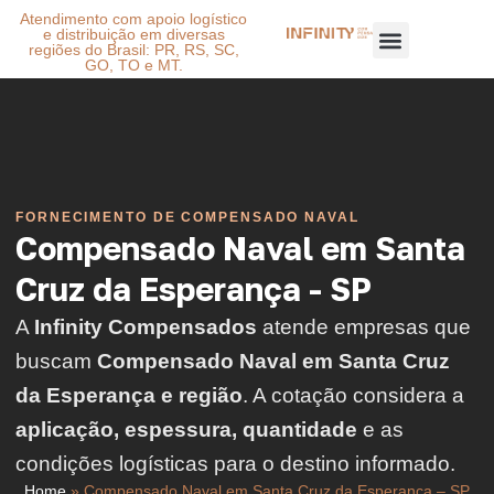
Atendimento com apoio logístico
e distribuição em diversas
regiões do Brasil: PR, RS, SC,
GO, TO e MT.
FORNECIMENTO DE COMPENSADO NAVAL
Compensado Naval em Santa
Cruz da Esperança - SP
A
Infinity Compensados
atende empresas que
buscam
Compensado Naval em Santa Cruz
da Esperança e região
. A cotação considera a
aplicação, espessura, quantidade
e as
condições logísticas para o destino informado.
Home
»
Compensado Naval em Santa Cruz da Esperança – SP