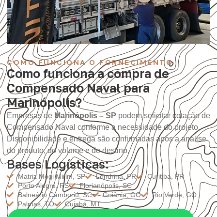
COMO FUNCIONA O FORNECIMENTO
Como funciona a compra de
Compensado Naval para
Marinópolis?
Empresas de
Marinópolis – SP
podem solicitar cotação de
Compensado Naval conforme a necessidade do projeto.
Disponibilidade e entrega são confirmadas após a análise
do produto, do volume e do destino.
Bases Logísticas:
Matriz Mogi Mirim, SP
Londrina, PR
Curitiba, PR
Porto Alegre, RS
Florianópolis, SC
Balneário Camboriú, SC
Goiânia, GO
Rio Verde, GO
Palmas, TO
Cuiabá, MT