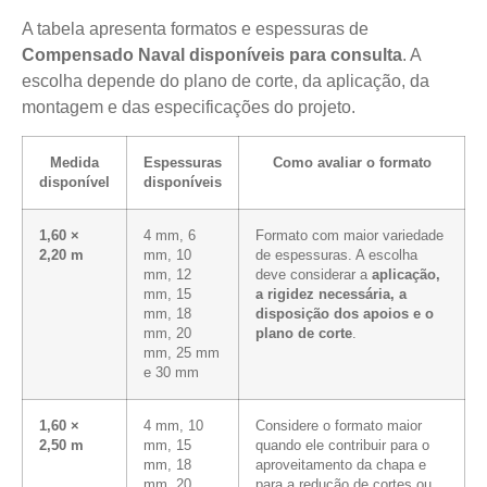
A tabela apresenta formatos e espessuras de
Compensado Naval disponíveis para consulta
. A
escolha depende do plano de corte, da aplicação, da
montagem e das especificações do projeto.
Medida
Espessuras
Como avaliar o formato
disponível
disponíveis
1,60 ×
4 mm, 6
Formato com maior variedade
2,20 m
mm, 10
de espessuras. A escolha
mm, 12
deve considerar a
aplicação,
mm, 15
a rigidez necessária, a
mm, 18
disposição dos apoios e o
mm, 20
plano de corte
.
mm, 25 mm
e 30 mm
1,60 ×
4 mm, 10
Considere o formato maior
2,50 m
mm, 15
quando ele contribuir para o
mm, 18
aproveitamento da chapa e
mm, 20
para a redução de cortes ou