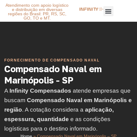
Atendimento com apoio logístico
e distribuição em diversas
regiões do Brasil: PR, RS, SC,
GO, TO e MT.
FORNECIMENTO DE COMPENSADO NAVAL
Compensado Naval em
Marinópolis - SP
A
Infinity Compensados
atende empresas que
buscam
Compensado Naval em Marinópolis e
região
. A cotação considera a
aplicação,
espessura, quantidade
e as condições
logísticas para o destino informado.
Home
»
Compensado Naval em Marinópolis – SP