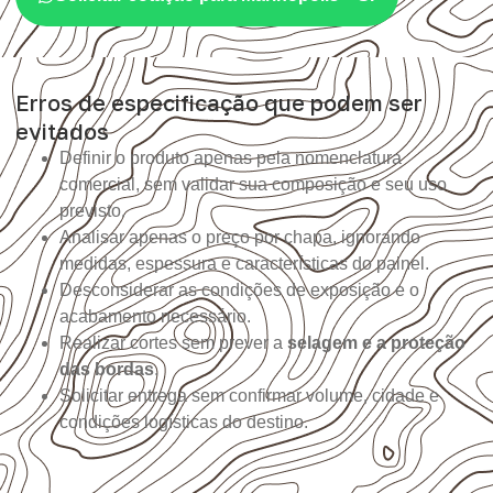
Erros de especificação que podem ser
evitados
Definir o produto apenas pela nomenclatura
comercial, sem validar sua composição e seu uso
previsto.
Analisar apenas o preço por chapa, ignorando
medidas, espessura e características do painel.
Desconsiderar as condições de exposição e o
acabamento necessário.
Realizar cortes sem prever a
selagem e a proteção
das bordas
.
Solicitar entrega sem confirmar volume, cidade e
condições logísticas do destino.