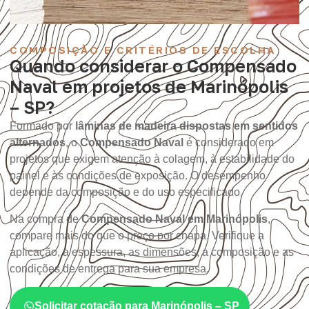
COMPOSIÇÃO E CRITÉRIOS DE ESCOLHA
Quando considerar o Compensado
Naval em projetos de Marinópolis
– SP?
Formado por
lâminas de madeira dispostas em sentidos
alternados
, o
Compensado Naval
é considerado em
projetos que exigem atenção à colagem, à estabilidade do
painel e às condições de exposição. O desempenho
depende da composição e do uso especificado.
Na compra de
Compensado Naval em Marinópolis
,
compare mais do que o preço por chapa. Verifique a
aplicação, a espessura, as dimensões, a composição e as
condições de entrega para sua empresa.
Solicitar cotação para Marinópolis – SP