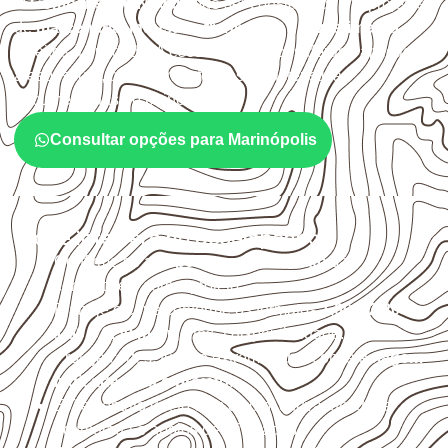
O
Compensado Naval
pode ser considerado em projetos
de
marcenaria, indústria, transporte e revestimento
sujeitos à umidade. A escolha deve considerar a aplicação,
a espessura, o acabamento e as características
documentadas do painel.
Consultar opções para Marinópolis
O que interfere no desempenho
Confirme se a
espessura e o formato
são
compatíveis com o projeto.
Planeje o corte conforme os formatos
1,60 × 2,20 m e
1,60 × 2,50 m
, sujeitos à disponibilidade.
Proteja cortes, furos e extremidades com a
selagem
indicada para o projeto
.
Evite contato direto com o solo, chuva, umidade
acumulada e apoios desnivelados.