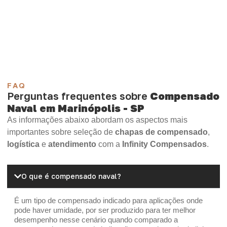
Compensado Plastificado
Plastificado 2 Processos
Compensado Plywood
Madeirite Resinado Fenólico
Madeirite Resinado Cola Branca
OSB Tapume
OSB Home Plus
OSB Induplac
FAQ
Perguntas frequentes sobre
Compensado
Naval em Marinópolis - SP
As informações abaixo abordam os aspectos mais
importantes sobre seleção de
chapas de compensado
,
logística
e
atendimento
com a
Infinity Compensados
.
O que é compensado naval?
É um tipo de compensado indicado para aplicações onde
pode haver umidade, por ser produzido para ter melhor
desempenho nesse cenário quando comparado a