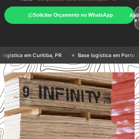
Solicitar Orçamento no WhatsApp
Apl
e
m Curitiba, PR
Base logística em Porto Alegre, RS