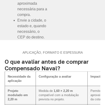
aproximada
necessária para a
compra.
Envie a cidade, o
estado e, quando
necessário, o
CEP do destino.
APLICAÇÃO, FORMATO E ESPESSURA
O que avaliar antes de comprar
Compensado Naval?
Necessidade da
Configuração a avaliar
Impacto n
aplicação
Projeto
Medida de
1,60 × 2,20 m
Permite av
modulado em
compatível com a modulação
aproveitam
2,20 m
prevista no projeto.
da cotação