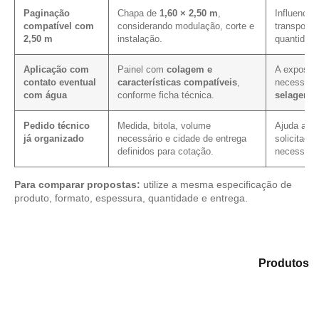
Paginação
Chapa de
1,60 × 2,50 m
,
Influencia 
compatível com
considerando modulação, corte e
transporte
2,50 m
instalação.
quantidade
Aplicação com
Painel com
colagem e
A exposiçã
contato eventual
características compatíveis
,
necessida
com água
conforme ficha técnica.
selagem 
Pedido técnico
Medida, bitola, volume
Ajuda a re
já organizado
necessário e cidade de entrega
solicitaçã
definidos para cotação.
necessário
Para comparar propostas:
utilize a mesma especificação de
produto, formato, espessura, quantidade e entrega.
Explore as alternativas em nosso catálogo de
Produtos
e identifique o produto mais compatível para sua
aplicação.