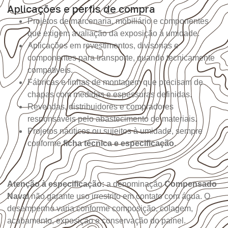
Aplicações e perfis de compra
Projetos de marcenaria, mobiliário e componentes
que exigem avaliação da exposição à umidade.
Aplicações em revestimentos, divisórias e
componentes para transporte, quando tecnicamente
compatíveis.
Fábricas e linhas de montagem que precisam de
chapas com medidas e espessuras definidas.
Revendas, distribuidores e compradores
responsáveis pelo abastecimento de materiais.
Projetos náuticos ou sujeitos à umidade, sempre
conforme
ficha técnica e especificação
.
Atenção à especificação:
a denominação
Compensado
Naval
não garante uso irrestrito em contato com água. O
desempenho varia conforme composição, colagem,
acabamento, exposição e conservação do painel.