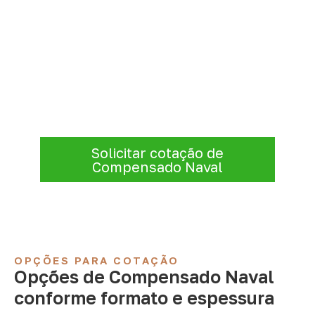
Compensado Naval para seu
projeto: consulte as opções
Para solicitar
Compensado Naval em
Marinópolis – SP
, envie os dados do
projeto. A cotação será analisada conforme
produto, quantidade e destino.
Solicitar cotação de
Compensado Naval
OPÇÕES PARA COTAÇÃO
Opções de Compensado Naval
conforme formato e espessura