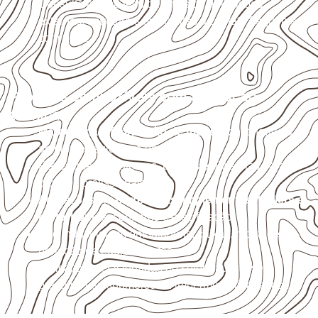
Consulte a ficha técnica antes de aplicações
externas, estruturais ou sujeitas a contato frequente
com água.
Projetos compatíveis com avaliação
técnica
Marcenaria e fabricação de móveis
destinados a
ambientes sujeitos à umidade.
Revestimentos internos, painéis e divisórias para
projetos profissionais.
Aplicações em
carrocerias, implementos, trailers e
motorhomes
, conforme especificação.
Uso industrial em embalagens, caixas, montagem e
proteção de equipamentos.
Aplicações relacionadas ao setor náutico, sem
presumir uso submerso ou impermeabilidade total.